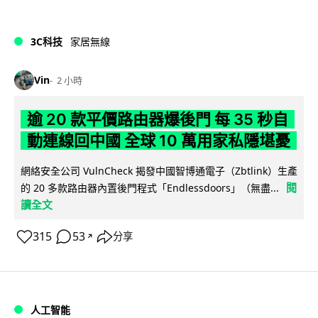
3C科技
家居無線
Vin
2 小時
逾 20 款平價路由器爆後門 每 35 秒自
動連線回中國 全球 10 萬用家私隱堪憂
網絡安全公司 VulnCheck 揭發中國智博通電子（Zbtlink）生產
閱
的 20 多款路由器內置後門程式「Endlessdoors」（無盡...
讀全文
315
53
分享
↗
人工智能