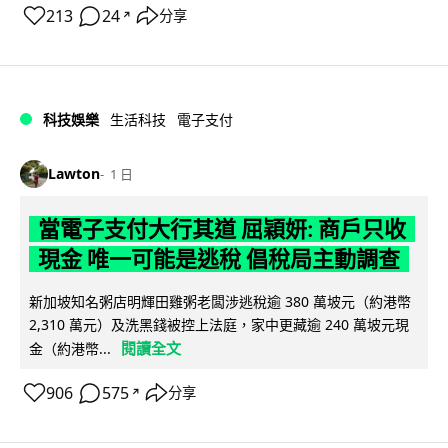
213
24
分享
↗
科技娛樂
生活科技
電子支付
Lawton
1 日
當電子支付大行其道 屈穎妍: 商戶只收
現金 唯一可能是逃稅 倡稅局主動調查
新加坡知名粥店明輝田雞粥老闆涉逃稅逾 380 萬坡元（約港幣
2,310 萬元）及洗黑錢被控上法庭，家中更藏逾 240 萬坡元現
閱讀全文
金（約港幣...
906
575
分享
↗