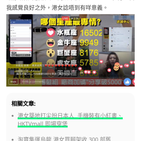
我感覺良好之外，港女諗唔到有咩意義。
相關文章:
港女築地打尖扮日本人 手機裝有小紅書、
HKTVmall 即場穿煲
淘寶集運烏龍 港女買腳架收 300 部舊