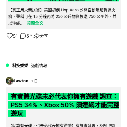
【真正用火箭送貨】美國初創 Hop Aero 公開自動駕駛貨運火
箭，聲稱可在 15 分鐘內將 250 公斤物資投送 750 公里外，並
閱讀全文
以沖繩...
51
6
分享
↗
科技娛樂
遊戲情報
Lawton
1 日
有實體光碟未必代表你擁有遊戲 調查：
PS5 34%、Xbox 50% 須連網才能完整
遊玩
【就算有光碟，也未必代表擁有遊戲】有調查發現，34% PS5