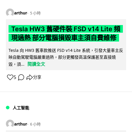
arthur
5 小時
Tesla HW3 舊硬件裝 FSD v14 Lite 頻
現過熱 部分電腦損毀車主須自費維修
Tesla 向 HW3 舊車款推送 FSD v14 Lite 系統，引發大量車主反
映自動駕駛電腦嚴重過熱，部分更觸發高溫保護甚至直接燒
閱讀全文
毀，須...
5
分享
人工智能
arthur
6 小時