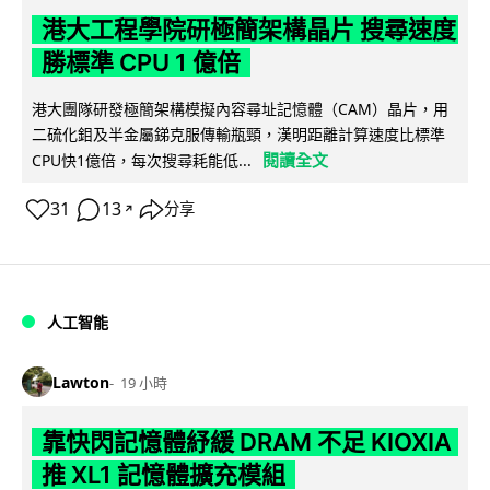
港大工程學院研極簡架構晶片 搜尋速度
勝標準 CPU 1 億倍
港大團隊研發極簡架構模擬內容尋址記憶體（CAM）晶片，用
二硫化鉬及半金屬銻克服傳輸瓶頸，漢明距離計算速度比標準
閱讀全文
CPU快1億倍，每次搜尋耗能低...
31
13
分享
↗
人工智能
Lawton
19 小時
靠快閃記憶體紓緩 DRAM 不足 KIOXIA
推 XL1 記憶體擴充模組