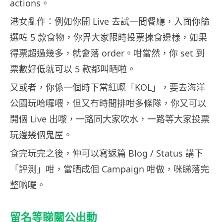
actions。
港女亂作：例如你開 Live 去試一間餐廳，入面你篩
選咗 5 款食物，你畀大家限時投票揀食邊樣，如果
得票超過幾多，就會落 order。咁當然，你 set 到
票數好低就可以 5 款都叫晒啦。
又或者，你係一個時下當紅嘅「KOL」，要去海洋
公園玩哈囉喂，但又冇時間排咁多條隊，你又可以
開個 Live 出嚟，一路同大家吹水，一路等大家投票
玩邊幾個鬼屋。
食完玩完之後，仲可以寫返篇 Blog / Status 講下
「評測」咁，當晒成個 Campaign 咁做，咪睇落完
整啲囉。
留名等睇關公出動