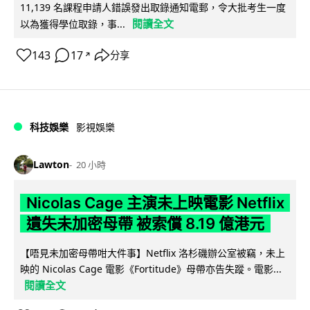
11,139 名課程申請人錯誤發出取錄通知電郵，令大批考生一度
閱讀全文
以為獲得學位取錄，事...
143
17
分享
↗
科技娛樂
影視娛樂
Lawton
20 小時
Nicolas Cage 主演未上映電影 Netflix
遺失未加密母帶 被索償 8.19 億港元
【唔見未加密母帶咁大件事】Netflix 洛杉磯辦公室被竊，未上
映的 Nicolas Cage 電影《Fortitude》母帶亦告失蹤。電影...
閱讀全文