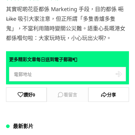
其實呢啲花臣都係 Marketing 手段，目的都係
呃
Like
吸引大家注意，但正所謂「多隻香爐多隻
鬼」，不當利用隨時變關公災難。語重心長嘅港女
都係嗰句啦：大家玩時玩，小心玩出火啊?。
📮
更多精彩文章每日送到電子郵箱
讚好
0
看留言
分享
最新影片