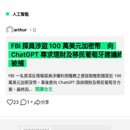
人工智能
arthur
1 日
FBI 探員涉盜 100 萬美元加密幣 向
ChatGPT 尋求理財及移民葡萄牙建議終
被捕
FBI 一名資深反情報探員涉嫌利用職務之便盜取敵對國家近 100
萬美元加密貨幣，事後更向 ChatGPT 諮詢理財及移民葡萄牙方
閱讀全文
案，最終因...
23
1
分享
↗