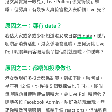
港女其實第一眼見到 Live Polling 係覺得幾新鮮
嘅，但認真，有幾多人真係會撳入去睇個 Live 先？
原因之一：哪有 data？
我估大家或多或少都知道港女成日都
爆 data
，睇片
呢啲高消費活動，港女係唔會亂嚟，更何況係 Live
Poll 呢啲無內容嘅活動？撳個制就走啦，仲睇咩？
原因之二：都唔知投嚟做乜
港女發現好多投票都係亂嚟。例如下圖，喂阿哥，
星座有 12 個，你畀得 5 個我揀做乜？同埋，啲咁
無聊嘅題目使唔使做到咁大，要 Live Poll 咁誇張？
建議各位 Facebook Admin，唔好為咗玩而玩，無
錯你咁做可能吸到一萬幾千個 reactions，但除咗自