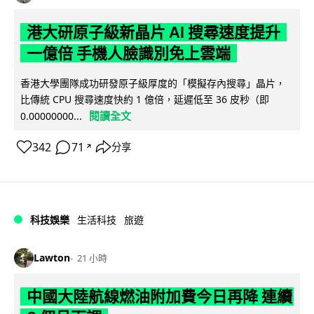
港大研原子級新晶片 AI 搜尋速度提升
一億倍 手機人臉識別免上雲端
香港大學團隊成功研發原子級厚度的「模擬存內搜尋」晶片，
比傳統 CPU 搜尋速度快約 1 億倍，延遲低至 36 皮秒（即
閱讀全文
0.00000000...
342
71
分享
↗
科技娛樂
生活科技
旅遊
Lawton
21 小時
中國大陸航線燃油附加費今日再降 連續