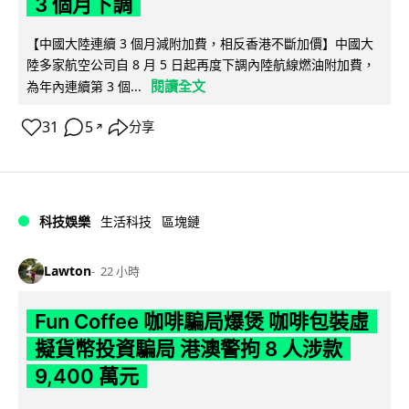
3 個月下調
【中國大陸連續 3 個月減附加費，相反香港不斷加價】中國大
陸多家航空公司自 8 月 5 日起再度下調內陸航線燃油附加費，
閱讀全文
為年內連續第 3 個...
31
5
分享
↗
科技娛樂
生活科技
區塊鏈
Lawton
22 小時
Fun Coffee 咖啡騙局爆煲 咖啡包裝虛
擬貨幣投資騙局 港澳警拘 8 人涉款
9,400 萬元