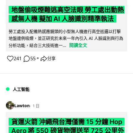
地盤偷吸煙難逃高空法眼 勞工處出動熱
感無人機 擬加 AI 人臉識別精準執法
勞工處投入配備熱感應鏡頭的小型無人機進行高空巡邏以打擊
地盤違例吸煙，並正研究於未來一年內引入 AI 人臉識別與行為
閱讀全文
分析功能，結合三大技術進一...
241
55
分享
↗
人工智能
Lawton
1 日
貨運火箭 沖繩飛台灣僅需 15 分鐘 Hop
Aero 將 550 磅貨物運送至 725 公里外