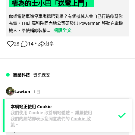
樁為的士小巴「送電上門」
你架電動車喺停車場搵唔到樁？有個機械人會自己行過嚟幫你
充電。THEi 高科院同內地公司研發出 Powerman 移動充電機
閱讀全文
械人，唔使鋪線裝樁...
28
14
分享
↗
商業科技
資訊保安
Lawton
1 日
本網站正使用 Cookie
被命令製造「後門」 Apple 再控告英國
我們使用 Cookie 改善網站體驗。 繼續使用
政府 加密後門爭議延燒逾 1 年
我們的網站即表示您同意我們的
Cookie 政
策
。
Apple 證實已就英國政府要求取得用戶加密資料一事，向英國