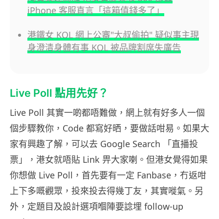
iPhone 客服直言「這箱值錢多了」
港鐵女 KOL 網上公審"大叔偷拍" 疑似事主現
身澄清身體有事 KOL 被品牌割席失廣告
Live Poll 點用先好？
Live Poll 其實一啲都唔難做，網上就有好多人一個
個步驟教你，Code 都寫好晒，要做話咁易。如果大
家有興趣了解，可以去 Google Search 「直播投
票」，港女就唔貼 Link 畀大家喇。但港女覺得如果
你想做 Live Poll，首先要有一定 Fanbase，冇返咁
上下多嘅觀眾，投來投去得幾丁友，其實嘥氣。另
外，定題目及設計選項嗰陣要諗埋 follow-up