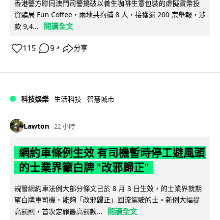
香港警方聯同澳門司警搗破以養生咖啡生意包裝的虛擬貨幣投
資騙局 Fun Coffee，兩地共拘捕 8 人，接獲逾 200 宗舉報，涉
閱讀全文
款 9,4...
115
9
分享
↗
科技娛樂
生活科技
智慧城市
Lawton
22 小時
網約車條例生效 有司機暫時停工避風頭
的士業界籲白牌 "改邪歸正"
規管網約車法例大部分條文已於 8 月 3 日生效，的士業界就期
望白牌車司機，能夠「改邪歸正」回流駕駛的士。新例大幅提
閱讀全文
高罰則，首次定罪最高罰款...