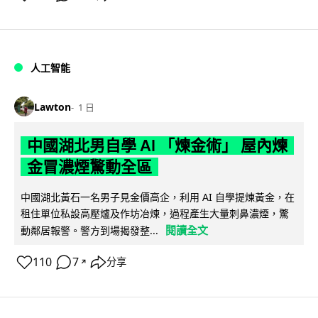
人工智能
Lawton
1 日
中國湖北男自學 AI 「煉金術」 屋內煉
金冒濃煙驚動全區
中國湖北黃石一名男子見金價高企，利用 AI 自學提煉黃金，在
租住單位私設高壓爐及作坊冶煉，過程產生大量刺鼻濃煙，驚
閱讀全文
動鄰居報警。警方到場揭發整...
110
7
分享
↗