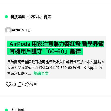
科技娛樂
生活科技
健康
arthur
1 日
AirPods 用家注意聽力響紅燈 醫學界籲
耳機用戶謹守「60-60」鐵律
長時間高音量佩戴耳機可能導致永久性噪音性聽損。本文盤點 4
大聽力受損警號，介紹科學護耳的「60-60 原則」及 Apple 內
閱讀全文
置防護功能，...
20
分享
人工智能