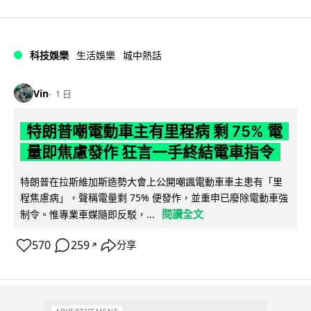
科技娛樂
生活娛樂
城中熱話
Vin
1 日
特朗普嘲電動車主有里程病 剩 75% 電
量即焦慮發作 狂言一手終結電車指令
特朗普在拉斯維加斯造勢大會上公開嘲諷電動車車主患有「里
程焦慮病」，聲稱電量剩 75% 便發作，並重申已廢除電動車強
閱讀全文
制令。惟專業車媒隨即反駁，...
570
259
分享
↗