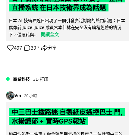
直播系統 在日本技術界成為話題
日本 AI 技術界近日出現了一個引發廣泛討論的熱門話題：日本
偶像前 Juice=Juice 成員宮本佳林在完全沒有編程經驗的情況
閱讀全文
下，僅憑藉與...
497
39
分享
↗
商業科技
3D 打印
Vin
20 小時
中三巴士鐵路迷 自製紙皮遙控巴士 門,
水撥識郁 + 實時GPS報站
如果你熱愛一件事，你會熱愛到怎樣的程度？一位就讀中三的