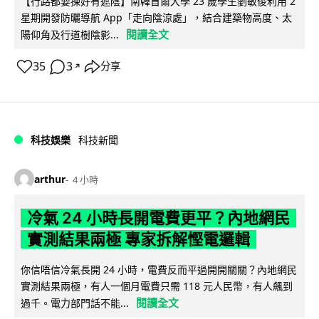
【行路都要揀好有遮陰】南韓首爾大學 23 歲學生劉敏俊利用 2
星期開發防曬導航 App「走向陰涼處」，結合建築物高度、太
閱讀全文
陽仰角及行道樹陰影...
35
3
分享
↗
科技娛樂
科技新聞
arthur
4 小時
冷氣 24 小時長開電費更平？內地網民
實測結果兩極 專家拆解慳電邏輯
你信唔信冷氣長開 24 小時，電費反而平過開開關關？內地網民
實測結果兩極，有人一個月電費只需 118 元人民幣，有人飆到
閱讀全文
過千。電力部門話不能...