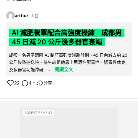
arthur
1 日
AI 減肥餐單配合高強度操練 成都男
45 日減 20 公斤後多器官衰竭
成都一名男子跟隨 AI 制訂高強度減脂計劃，45 日內減去約 20
公斤後昏迷送院。醫生診斷他患上尿源性膿毒症、膿毒性休克
閱讀全文
及多器官功能障礙。...
22
4
分享
↗
ADVERTISEMENT