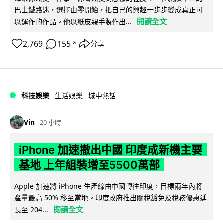
巴士鐵路迷，選擇由零開始，把自己的興趣一步步變成真正可
閱讀全文
以運作的作品。他以紙皮親手製作出...
2,769
155
分享
↗
科技娛樂
生活娛樂
城中熱話
Vin
20 小時
iPhone 加速撤出中國 印度成新機主要
基地 上年組裝增至5500萬部
Apple 加速將 iPhone 生產線由中國轉往印度，目標兩年內將
產量最高 50% 移至當地。印度政府推出關稅豁免及稅務優惠延
閱讀全文
長至 204...