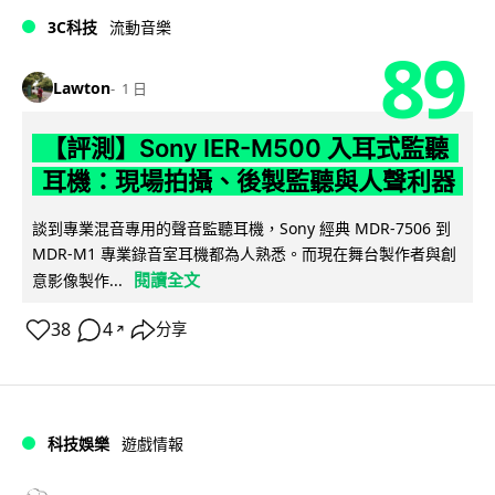
3C科技
流動音樂
89
Lawton
1 日
【評測】Sony IER-M500 入耳式監聽
耳機：現場拍攝、後製監聽與人聲利器
談到專業混音專用的聲音監聽耳機，Sony 經典 MDR-7506 到
MDR-M1 專業錄音室耳機都為人熟悉。而現在舞台製作者與創
閱讀全文
意影像製作...
38
4
分享
↗
科技娛樂
遊戲情報