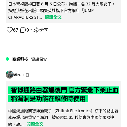
日本警視廳神田署 8 月 6 日公布，拘捕一名 32 歲大阪女子，
指她涉嫌在出版巨頭集英社旗下官方網店「JUMP
閱讀全文
CHARACTERS ST...
67
9
分享
↗
商業科技
資訊保安
Vin
1 日
智博通路由器爆後門 官方緊急下架止血
稱漏洞是功能在維修時使用
中國網通廠商智博通電子（Zbtlink Electronics）旗下的路由器
產品爆出嚴重安全漏洞，被發現每 35 秒便會與中國伺服器連
閱讀全文
線，旗...