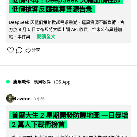
低價不再！DeepSeek 大幅加價在即
低價搶客反釀運算資源告急
DeepSeek 因低價策略掀起需求熱潮，運算資源不勝負荷，官
方於 8 月 6 日宣布即將大幅上調 API 收費，惟未公布具體加
閱讀全文
幅。事件與...
分享
iOS App
應用軟件
應用軟件
Lawton
3 小時
首爾大生 2 星期開發防曬地圖 一日暴增
2 萬人下載衝榜首