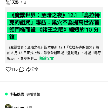
天恩
1 日
《魔獸世界：至暗之夜》12.1 「烏拉特
克的詛咒」專訪：巢穴不為提高世界首
領門檻而設 《諸王之眠》縮短約 10 分
鐘
《魔獸世界：至暗之夜》版本更新 12.1「烏拉特克的詛咒」將
於 8 月 13 日正式上線，帶來全新區域「盤蛇島」、地城「毒牙
閱讀全文
祭壇」、新型態世...
116
分享
科技娛樂
遊戲情報
Lawton
1 日