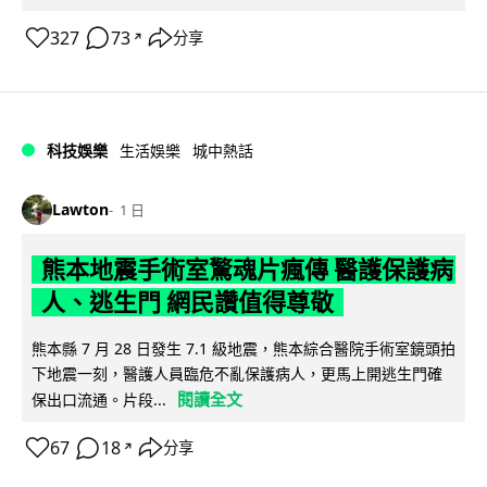
327
73
分享
↗
科技娛樂
生活娛樂
城中熱話
Lawton
1 日
熊本地震手術室驚魂片瘋傳 醫護保護病
人、逃生門 網民讚值得尊敬
熊本縣 7 月 28 日發生 7.1 級地震，熊本綜合醫院手術室鏡頭拍
下地震一刻，醫護人員臨危不亂保護病人，更馬上開逃生門確
閱讀全文
保出口流通。片段...
67
18
分享
↗