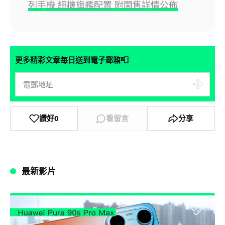
列手機 細機旗艦配置 附開售詳情公佈
📮
更多精彩文章每日送到電子郵箱
讚好
0
看留言
分享
最新影片