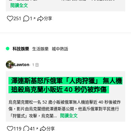
閱讀全文
251
1
分享
↗
科技娛樂
生活娛樂
城中熱話
Lawton
1 日
澤連斯基怒斥俄軍「人肉狩獵」 無人機
追殺烏克蘭小販近 40 秒仍被炸傷
烏克蘭克爾松一名 52 歲小販被俄軍無人機追擊近 40 秒後被炸
傷，影片由烏克蘭總統澤連斯基公開。他直斥俄軍對平民進行
閱讀全文
「狩獵式」攻擊，烏克蘭...
119
41
分享
↗