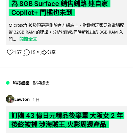
為 8GB Surface 銷售鋪路 連自家
Copilot+ 門檻也未到
Microsoft 被發現靜靜刪除官方網站上，對遊戲玩家要為電腦配
置 32GB RAM 的建議。分析指微軟同時新推出的 8GB RAM 入
閱讀全文
門...
157
15
分享
↗
科技娛樂
影視娛樂
Lawton
1 日
訂購 43 億日元精品後棄單 大阪女 2 年
後終被捕 涉海賊王,火影周邊產品