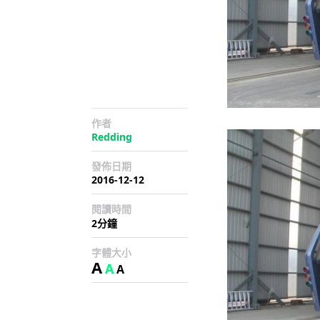
作者
Redding
發佈日期
2016-12-12
閱讀時間
2分鐘
字體大小
A
A
A