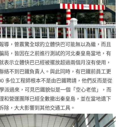
報導，曾震驚全球的立體快巴可能無以為繼，而且
騙局，皆因在之前進行測試的河北秦皇島當地，有
就表示立體快巴已經被擺放超過兩個月沒有使用，
聯絡不到巴鐵負責人。與此同時，有巴鐵前員工更
100 多位工程師根本不是由巴鐵聘請，他們反而是從
其他大學派過來，可見巴鐵貌似是一個「空心老倌」，而
理和營運團隊已經全數撤出秦皇島，並在當地遺下
拆除，大大影響到其他交通工具。