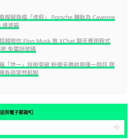
模擬換檔「虛假」 Porsche 轉軚為 Cayenne
8 速波箱
越微信 Elon Musk 推 XChat 聊天應用程式
加密,免電話號碼
稱「世一」技術突破 粉嶺天橋啟用僅一個月 膠
勝負荷突然鬆脫
📮
送到電子郵箱