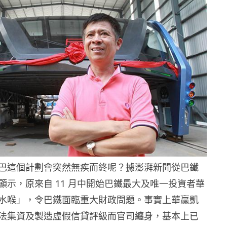
巴這個計劃會突然無疾而終呢？據澎湃新聞從巴鐵
顯示，原來自 11 月中開始巴鐵最大及唯一投資者華
水喉」，令巴鐵面臨重大財政問題。事實上華贏凱
法集資及製造虛假信貸評級而官司纏身，基本上已