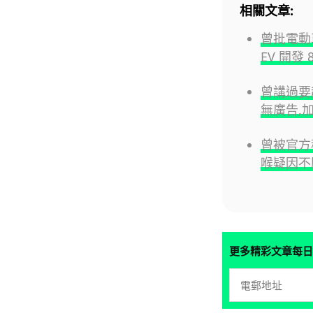
相關文章:
曾批電動車
EV 開發 
曾講過要超
無廣告,
曾被官方
喉疑因不
更多精彩文章每日