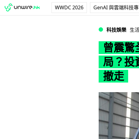
WWDC 2026
GenAI 與雲端科技
曾震驚全球中國「
科技娛樂
生
曾震驚
局？投
撤走