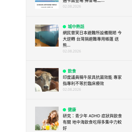
通卡面登場 掃會場二...
02.08.2026
城中熱話
網民曾笑日本避難所設備簡陋 今
大逆轉 台灣捐避難專用帳篷 送
熊...
02.08.2026
飲食
印度議員稱牛尿具抗菌效能 專家
指專利不等於臨床療效
02.08.2026
健康
研究：青少年 ADHD 症狀與飲食
有關 地中海飲食吃得多集中力較
好