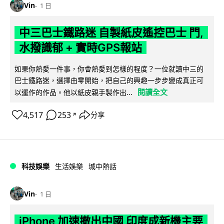
Vin
1 日
中三巴士鐵路迷 自製紙皮遙控巴士 門,
水撥識郁 + 實時GPS報站
如果你熱愛一件事，你會熱愛到怎樣的程度？一位就讀中三的
巴士鐵路迷，選擇由零開始，把自己的興趣一步步變成真正可
閱讀全文
以運作的作品。他以紙皮親手製作出...
4,517
253
分享
↗
科技娛樂
生活娛樂
城中熱話
Vin
1 日
iPhone 加速撤出中國 印度成新機主要