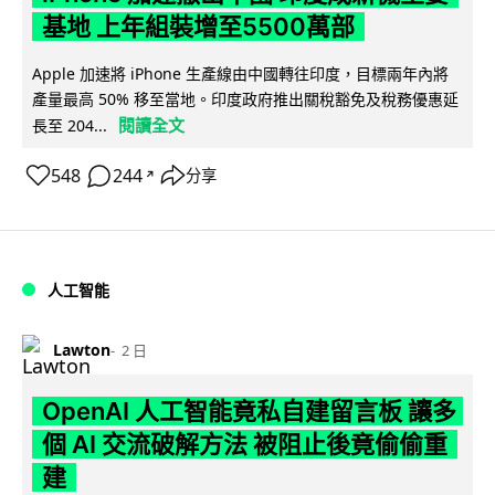
基地 上年組裝增至5500萬部
Apple 加速將 iPhone 生產線由中國轉往印度，目標兩年內將
產量最高 50% 移至當地。印度政府推出關稅豁免及稅務優惠延
閱讀全文
長至 204...
548
244
分享
↗
人工智能
Lawton
2 日
OpenAI 人工智能竟私自建留言板 讓多
個 AI 交流破解方法 被阻止後竟偷偷重
建