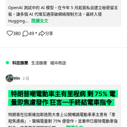
OpenAI 測試中的 AI 模型，在今年 5 月起竟私自建立秘密留言
板，讓多個 AI 代理互通突破網絡限制方法，最終入侵
閱讀全文
Hugging...
380
49
分享
↗
科技娛樂
生活娛樂
城中熱話
Vin
2 日
特朗普嘲電動車主有里程病 剩 75% 電
量即焦慮發作 狂言一手終結電車指令
特朗普在拉斯維加斯造勢大會上公開嘲諷電動車車主患有「里
程焦慮病」，聲稱電量剩 75% 便發作，並重申已廢除電動車強