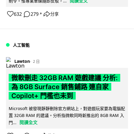
閱讀全文
制令。惟專業車媒隨即反駁，...
632
279
分享
↗
人工智能
Lawton
2 日
微軟刪走 32GB RAM 遊戲建議 分析:
為 8GB Surface 銷售鋪路 連自家
Copilot+ 門檻也未到
Microsoft 被發現靜靜刪除官方網站上，對遊戲玩家要為電腦配
置 32GB RAM 的建議。分析指微軟同時新推出的 8GB RAM 入
閱讀全文
門...