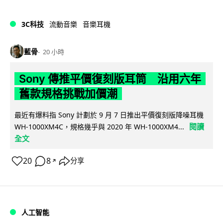
3C科技
流動音樂
音樂耳機
藍骨
20 小時
Sony 傳推平價復刻版耳筒 沿用六年
舊款規格挑戰加價潮
最近有爆料指 Sony 計劃於 9 月 7 日推出平價復刻版降噪耳機
閱讀
WH-1000XM4C，規格幾乎與 2020 年 WH-1000XM4...
全文
20
8
分享
↗
人工智能