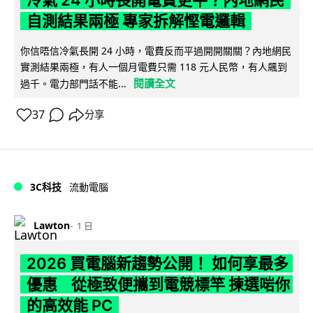
自測結果兩極 專家拆解慳電邏輯
你信唔信冷氣長開 24 小時，電費反而平過開開關關？內地網民
實測結果兩極，有人一個月電費只需 118 元人民幣，有人飆到
閱讀全文
過千。電力部門話不能...
37
分享
3C科技
流動電腦
Lawton
1 日
2026 買電腦新趨勢公開！ 如何享最多
優惠 從極致便攜到電競標竿 揀選啱你
的高效能 PC