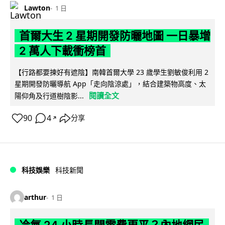
Lawton
1 日
首爾大生 2 星期開發防曬地圖 一日暴增
2 萬人下載衝榜首
【行路都要揀好有遮陰】南韓首爾大學 23 歲學生劉敏俊利用 2
星期開發防曬導航 App「走向陰涼處」，結合建築物高度、太
閱讀全文
陽仰角及行道樹陰影...
90
4
分享
↗
科技娛樂
科技新聞
arthur
1 日
冷氣 24 小時長開電費更平？內地網民