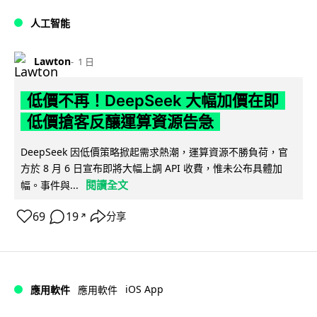
人工智能
Lawton
1 日
低價不再！DeepSeek 大幅加價在即
低價搶客反釀運算資源告急
DeepSeek 因低價策略掀起需求熱潮，運算資源不勝負荷，官
方於 8 月 6 日宣布即將大幅上調 API 收費，惟未公布具體加
閱讀全文
幅。事件與...
69
19
分享
↗
iOS App
應用軟件
應用軟件