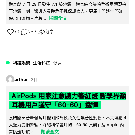
熊本縣 7 月 28 日發生 7.1 級地震，熊本綜合醫院手術室鏡頭拍
下地震一刻，醫護人員臨危不亂保護病人，更馬上開逃生門確
閱讀全文
保出口流通。片段...
70
23
分享
↗
科技娛樂
生活科技
健康
arthur
2 日
AirPods 用家注意聽力響紅燈 醫學界籲
耳機用戶謹守「60-60」鐵律
長時間高音量佩戴耳機可能導致永久性噪音性聽損。本文盤點 4
大聽力受損警號，介紹科學護耳的「60-60 原則」及 Apple 內
閱讀全文
置防護功能，...