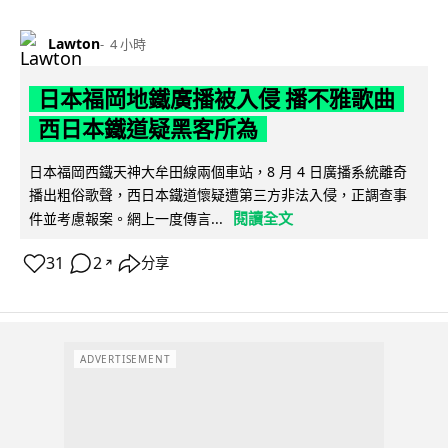
Lawton
4 小時
日本福岡地鐵廣播被入侵 播不雅歌曲
西日本鐵道疑黑客所為
日本福岡西鐵天神大牟田線兩個車站，8 月 4 日廣播系統離奇
播出粗俗歌聲，西日本鐵道懷疑遭第三方非法入侵，正調查事
閱讀全文
件並考慮報案。網上一度傳言...
31
2
分享
↗
ADVERTISEMENT