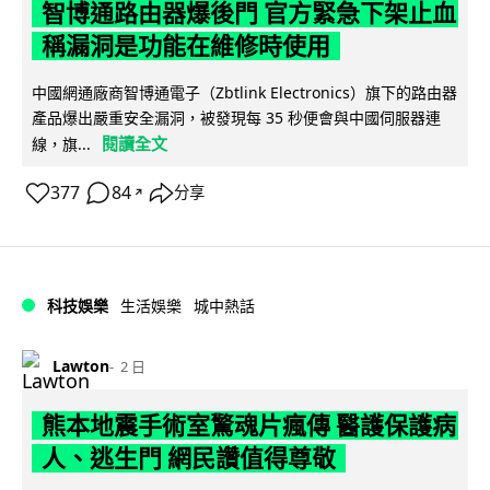
智博通路由器爆後門 官方緊急下架止血
稱漏洞是功能在維修時使用
中國網通廠商智博通電子（Zbtlink Electronics）旗下的路由器
產品爆出嚴重安全漏洞，被發現每 35 秒便會與中國伺服器連
閱讀全文
線，旗...
377
84
分享
↗
科技娛樂
生活娛樂
城中熱話
Lawton
2 日
熊本地震手術室驚魂片瘋傳 醫護保護病
人、逃生門 網民讚值得尊敬