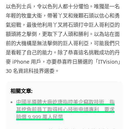
以色列士兵，令以色列人都十分懼怕。唯獨是一名
年輕的牧童大衛，帶著丫叉和幾顆石頭以信心和勇
氣迎戰，最後他利用丫叉將石頭打中巨人哥利亞的
額頭將之擊倒，更取下了人頭和勝利。以為站在面
前的大機構是無法擊倒的巨人哥利亞，可能我們只
是看輕了自己的能力。除了恭喜這名挑戰成功的丹
麥 iPhone 用戶，亦要恭喜昨日勝選的「ITVision」
30 名資訊科技界選委。
相關文章:
中國半導體大廠屹唐指控美企竊取技術 指
其挖角前員工取得核心技術申請專利 要求
賠償 9,999 萬人民幣