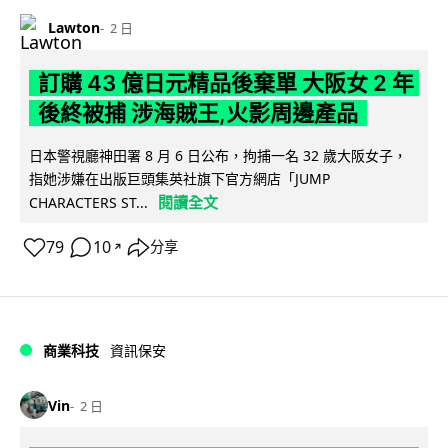
Lawton
2 日
訂購 43 億日元精品後棄單 大阪女 2 年
後終被捕 涉海賊王,火影周邊產品
日本警視廳神田署 8 月 6 日公布，拘捕一名 32 歲大阪女子，
指她涉嫌在出版巨頭集英社旗下官方網店「JUMP
閱讀全文
CHARACTERS ST...
79
10
分享
↗
商業科技
資訊保安
Vin
2 日