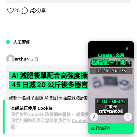
20
分享
人工智能
×
arthur
2 日
AI 減肥餐單配合高強度操練 成都男
45 日減 20 公斤後多器官衰竭
成都一名男子跟隨 AI 制訂高強度減脂計劃，45 日內減去約 20
公斤後昏迷送院。醫生診斷他患上尿源性膿毒症、膿毒性休克
本網站正使用 Cookie
閱讀全文
及多器官功能障礙。...
我們使用 Cookie 改善網站體驗。 繼續使用
🎵
⛶
我們的網站即表示您同意我們的
Cookie 政
23
4
分享
策
。
↗
📖 詳細評測
→