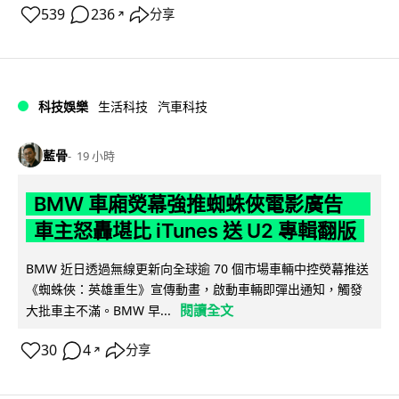
539
236
分享
↗
科技娛樂
生活科技
汽車科技
藍骨
19 小時
BMW 車廂熒幕強推蜘蛛俠電影廣告
車主怒轟堪比 iTunes 送 U2 專輯翻版
BMW 近日透過無線更新向全球逾 70 個市場車輛中控熒幕推送
《蜘蛛俠：英雄重生》宣傳動畫，啟動車輛即彈出通知，觸發
閱讀全文
大批車主不滿。BMW 早...
30
4
分享
↗