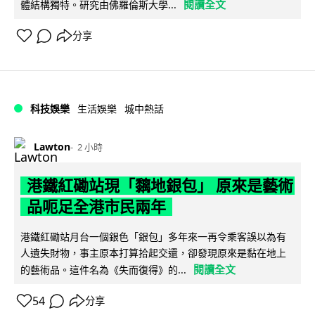
閱讀全文
體結構獨特。研究由佛羅倫斯大學...
分享
科技娛樂
生活娛樂
城中熱話
Lawton
2 小時
港鐵紅磡站現「黐地銀包」 原來是藝術
品呃足全港市民兩年
港鐵紅磡站月台一個銀色「銀包」多年來一再令乘客誤以為有
人遺失財物，事主原本打算拾起交還，卻發現原來是黏在地上
閱讀全文
的藝術品。這件名為《失而復得》的...
54
分享