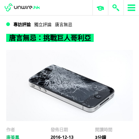
WWDC 2026
GenAI 與雲端科技專區
ERP 與商業 AI
唐言無忌：挑戰巨人哥利亞
專訪評論
獨立評論
唐言無忌
唐言無忌：挑戰巨人哥利亞
作者
發佈日期
閱讀時間
2016-12-13
唐美鳳
3分鐘