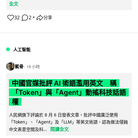
全文
32
2
分享
↗
人工智能
藍骨
18 小時
中國官媒批評 AI 術語濫用英文 稱
「Token」與「Agent」動搖科技話語
權
人民網旗下評論於 8 月 6 日發表文章，批評中國廣泛使用
「Token」、「Agent」及「LLM」等英文術語，認為做法侵蝕
閱讀全文
中文表意空間及科...