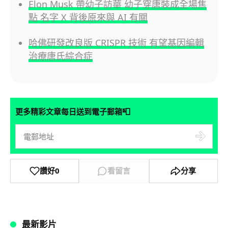
Elon Musk 帶幼子訪華 幼子穿唐裝成全場焦
點 名字 X 背後原來與 AI 有關
哈佛研發改良版 CRISPR 技術 有望基因編輯
治療唐氏綜合症
📮
更多精彩文章每日送到電子郵箱
讚好
0
看留言
分享
最新影片