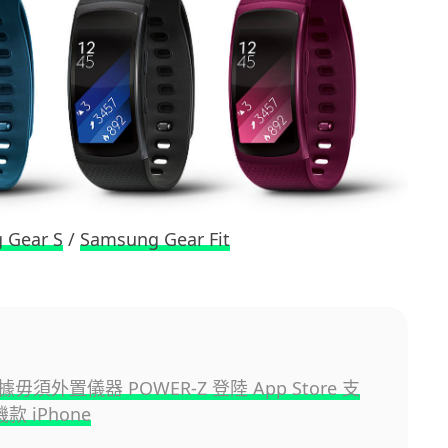
 Gear S
/
Samsung Gear Fit
毋須外置儀器 POWER-Z 登陸 App Store 支
機款 iPhone