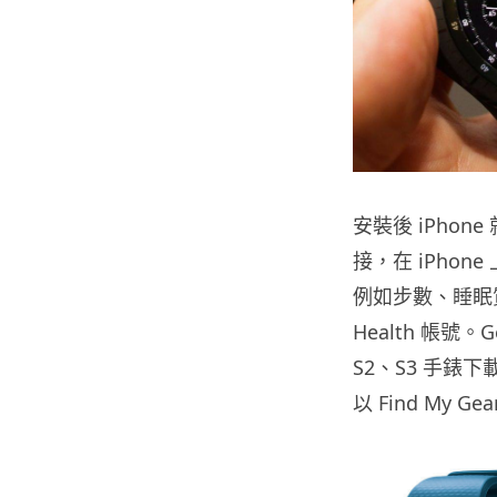
安裝後 iPhone 
接，在 iPho
例如步數、睡眠質
Health 帳號。G
S2、S3 手錶
以 Find My G