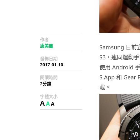
作者
唐美鳳
Samsung 日前
S3，連同運動手帶
發佈日期
2017-01-10
使用 Androi
S App 和 Gea
閱讀時間
2分鐘
載。
字體大小
A
A
A