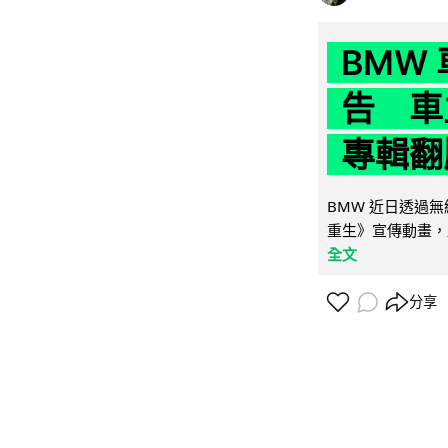
BMW
告 車主
專輯翻
BMW 近日透過
重生》宣傳動畫，
全文
分享