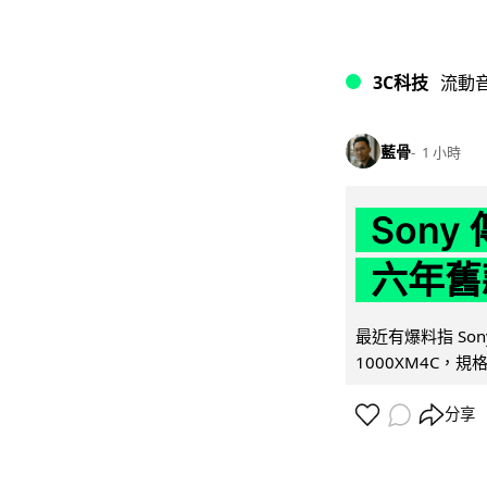
3C科技
流動
藍骨
1 小時
Son
六年舊
最近有爆料指 Son
1000XM4C，規格幾
分享