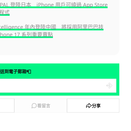
re PAL 登陸日本 iPhone 用戶可繞過 App Store
程式
 Intelligence 年內登陸中國 將採用阿里巴巴技
Phone 17 系列重要賣點
📮
送到電子郵箱
看留言
分享