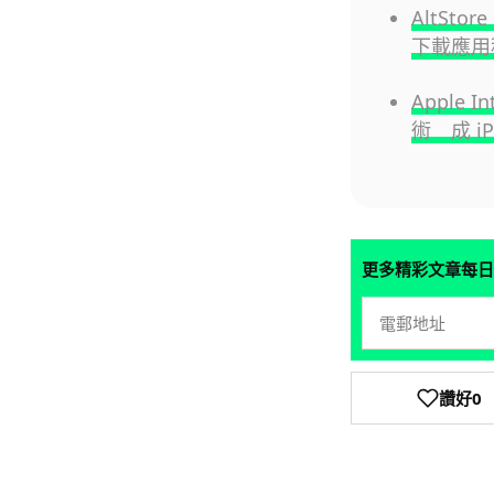
AltSto
下載應用
Apple
術 成 i
更多精彩文章每日
讚好
0