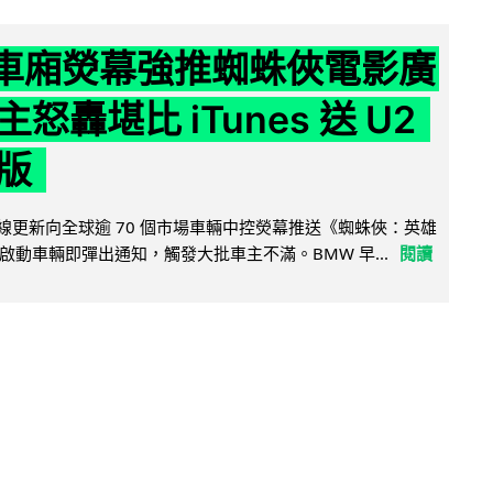
 車廂熒幕強推蜘蛛俠電影廣
怒轟堪比 iTunes 送 U2
版
無線更新向全球逾 70 個市場車輛中控熒幕推送《蜘蛛俠：英雄
啟動車輛即彈出通知，觸發大批車主不滿。BMW 早...
閱讀