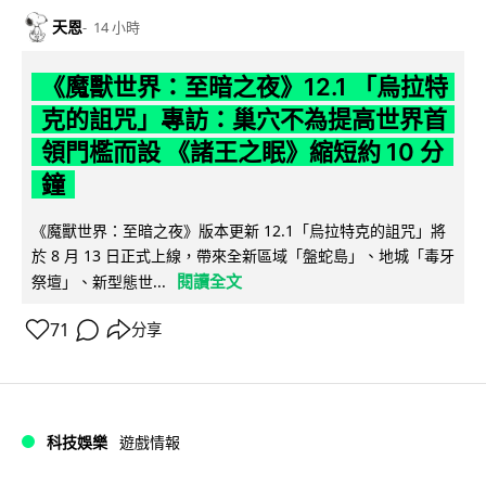
天恩
14 小時
《魔獸世界：至暗之夜》12.1 「烏拉特
克的詛咒」專訪：巢穴不為提高世界首
領門檻而設 《諸王之眠》縮短約 10 分
鐘
《魔獸世界：至暗之夜》版本更新 12.1「烏拉特克的詛咒」將
於 8 月 13 日正式上線，帶來全新區域「盤蛇島」、地城「毒牙
閱讀全文
祭壇」、新型態世...
71
分享
科技娛樂
遊戲情報