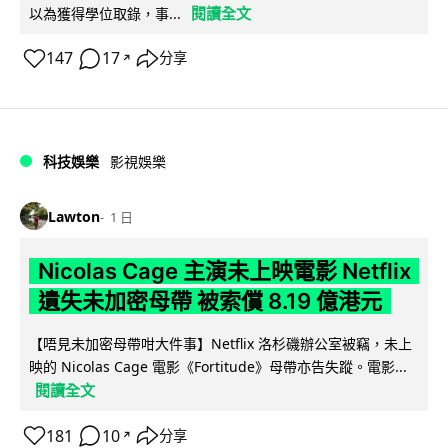
閱讀全文
以為獲得學位取錄，事...
147
17
分享
↗
科技娛樂
影視娛樂
Lawton
1 日
Nicolas Cage 主演未上映電影 Netflix
遺失未加密母帶 被索償 8.19 億港元
【唔見未加密母帶咁大件事】Netflix 洛杉磯辦公室被竊，未上
映的 Nicolas Cage 電影《Fortitude》母帶亦告失蹤。電影...
閱讀全文
181
10
分享
↗