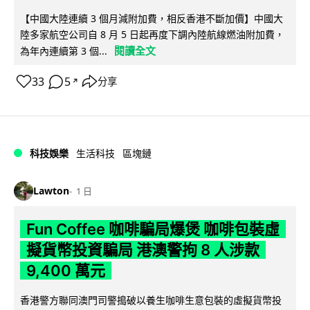
【中國大陸連續 3 個月減附加費，相反香港不斷加價】中國大
陸多家航空公司自 8 月 5 日起再度下調內陸航線燃油附加費，
閱讀全文
為年內連續第 3 個...
33
5
分享
↗
科技娛樂
生活科技
區塊鏈
Lawton
1 日
Fun Coffee 咖啡騙局爆煲 咖啡包裝虛
擬貨幣投資騙局 港澳警拘 8 人涉款
9,400 萬元
香港警方聯同澳門司警搗破以養生咖啡生意包裝的虛擬貨幣投