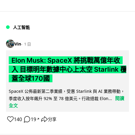
人工智能
Vin
1 日
Elon Musk: SpaceX 將挑戰萬億年收
入 目標明年數據中心上太空 Starlink 覆
蓋全球170國
SpaceX 公佈最新第二季業績，受惠 Starlink 與 AI 業務帶動，
閱讀
季度收入按年飆升 92% 至 78 億美元。行政總裁 Elon...
全文
140
19
分享
↗