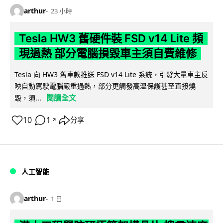
arthur
23 小時
Tesla HW3 舊硬件裝 FSD v14 Lite 頻
現過熱 部分電腦損毀車主須自費維修
Tesla 向 HW3 舊車款推送 FSD v14 Lite 系統，引發大量車主反
映自動駕駛電腦嚴重過熱，部分更觸發高溫保護甚至直接燒
閱讀全文
毀，須...
10
1
分享
↗
人工智能
arthur
1 日