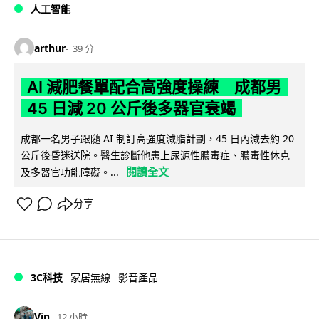
人工智能
arthur
39 分
AI 減肥餐單配合高強度操練 成都男
45 日減 20 公斤後多器官衰竭
成都一名男子跟隨 AI 制訂高強度減脂計劃，45 日內減去約 20
公斤後昏迷送院。醫生診斷他患上尿源性膿毒症、膿毒性休克
閱讀全文
及多器官功能障礙。...
分享
3C科技
家居無線
影音產品
Vin
12 小時