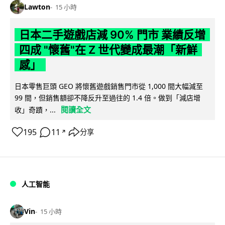
Lawton
15 小時
日本二手遊戲店減 90% 門市 業績反增
四成 "懷舊"在 Z 世代變成最潮「新鮮
感」
日本零售巨頭 GEO 將懷舊遊戲銷售門市從 1,000 間大幅減至
99 間，但銷售額卻不降反升至過往的 1.4 倍。做到「減店增
閱讀全文
收」奇蹟，...
195
11
分享
↗
人工智能
Vin
15 小時