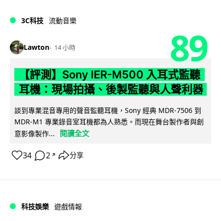
3C科技
流動音樂
89
Lawton
14 小時
【評測】Sony IER-M500 入耳式監聽
耳機：現場拍攝、後製監聽與人聲利器
談到專業混音專用的聲音監聽耳機，Sony 經典 MDR-7506 到
MDR-M1 專業錄音室耳機都為人熟悉。而現在舞台製作者與創
閱讀全文
意影像製作...
34
2
分享
↗
科技娛樂
遊戲情報