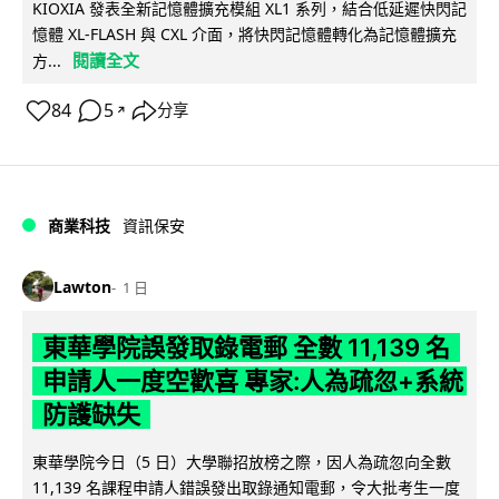
KIOXIA 發表全新記憶體擴充模組 XL1 系列，結合低延遲快閃記
憶體 XL-FLASH 與 CXL 介面，將快閃記憶體轉化為記憶體擴充
閱讀全文
方...
84
5
分享
↗
商業科技
資訊保安
Lawton
1 日
東華學院誤發取錄電郵 全數 11,139 名
申請人一度空歡喜 專家:人為疏忽+系統
防護缺失
東華學院今日（5 日）大學聯招放榜之際，因人為疏忽向全數
11,139 名課程申請人錯誤發出取錄通知電郵，令大批考生一度