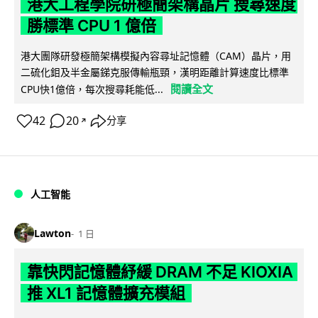
港大工程學院研極簡架構晶片 搜尋速度
勝標準 CPU 1 億倍
港大團隊研發極簡架構模擬內容尋址記憶體（CAM）晶片，用
二硫化鉬及半金屬銻克服傳輸瓶頸，漢明距離計算速度比標準
閱讀全文
CPU快1億倍，每次搜尋耗能低...
42
20
分享
↗
人工智能
Lawton
1 日
靠快閃記憶體紓緩 DRAM 不足 KIOXIA
推 XL1 記憶體擴充模組