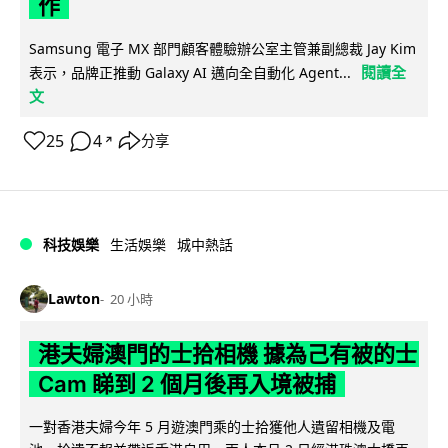
作
Samsung 電子 MX 部門顧客體驗辦公室主管兼副總裁 Jay Kim
閱讀全
表示，品牌正推動 Galaxy AI 邁向全自動化 Agent...
文
25
4
分享
↗
科技娛樂
生活娛樂
城中熱話
Lawton
20 小時
港夫婦澳門的士拾相機 據為己有被的士
Cam 睇到 2 個月後再入境被捕
一對香港夫婦今年 5 月遊澳門乘的士拾獲他人遺留相機及電