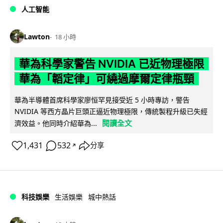
人工智能
Lawton
18 小時
華為科學家警告 NVIDIA 已近物理極限
華為「韜定律」可繞過摩爾定律瓶頸
華為半導體首席科學家廖恒罕見接受近 5 小時專訪，警告
NVIDIA 等西方晶片巨頭正逼近物理極限，傳統製程升級已失經
閱讀全文
濟效益。他同時介紹華為...
1,431
532
分享
↗
科技娛樂
生活娛樂
城中熱話