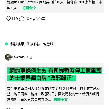
資騙局 Fun Coffee，兩地共拘捕 8 人，接獲逾 200 宗舉報，涉
閱讀全文
款 9,4...
119
10
分享
↗
科技娛樂
生活科技
智慧城市
Lawton
1 日
網約車條例生效 有司機暫時停工避風頭
的士業界籲白牌 "改邪歸正"
規管網約車法例大部分條文已於 8 月 3 日生效，的士業界就期
望白牌車司機，能夠「改邪歸正」回流駕駛的士。新例大幅提
閱讀全文
高罰則，首次定罪最高罰款...