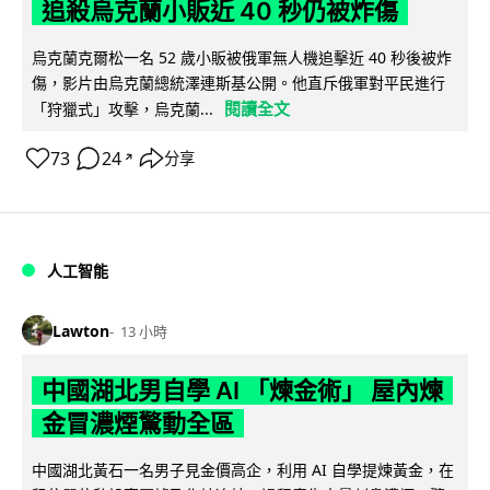
追殺烏克蘭小販近 40 秒仍被炸傷
烏克蘭克爾松一名 52 歲小販被俄軍無人機追擊近 40 秒後被炸
傷，影片由烏克蘭總統澤連斯基公開。他直斥俄軍對平民進行
閱讀全文
「狩獵式」攻擊，烏克蘭...
73
24
分享
↗
人工智能
Lawton
13 小時
中國湖北男自學 AI 「煉金術」 屋內煉
金冒濃煙驚動全區
中國湖北黃石一名男子見金價高企，利用 AI 自學提煉黃金，在