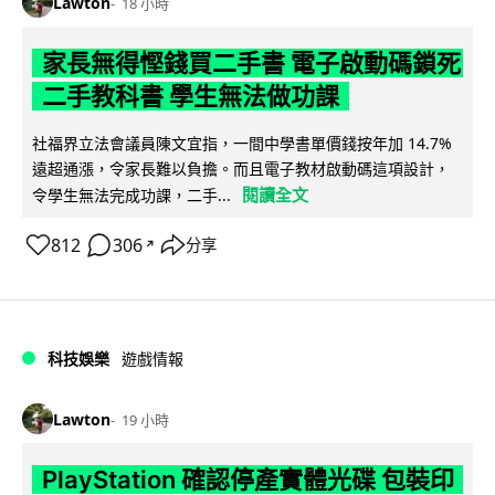
Lawton
18 小時
家長無得慳錢買二手書 電子啟動碼鎖死
二手教科書 學生無法做功課
社福界立法會議員陳文宜指，一間中學書單價錢按年加 14.7%
遠超通漲，令家長難以負擔。而且電子教材啟動碼這項設計，
閱讀全文
令學生無法完成功課，二手...
812
306
分享
↗
科技娛樂
遊戲情報
Lawton
19 小時
PlayStation 確認停產實體光碟 包裝印