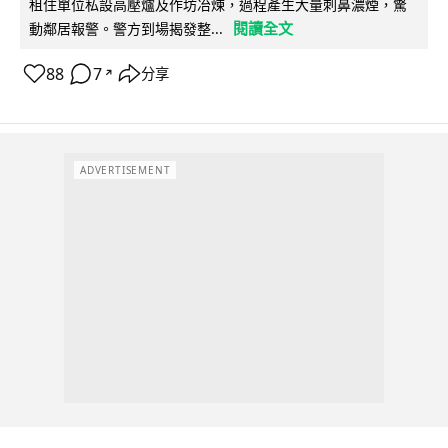
租住單位私設高壓爐及作坊冶煉，過程產生大量刺鼻濃煙，驚
閱讀全文
動鄰居報警。警方到場揭發整...
88
7
分享
↗
ADVERTISEMENT