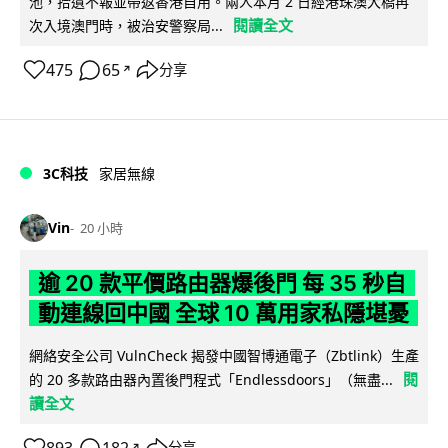
池，拾遺不報並帶返香港自用。兩人本月 2 日經港珠澳大橋再
閱讀全文
次入境澳門時，被治安警察局...
475
65
分享
↗
3C科技
家居無線
Vin
20 小時
逾 20 款平價路由器爆後門 每 35 秒自
動連線回中國 全球 10 萬用家私隱堪憂
網絡安全公司 VulnCheck 揭發中國智博通電子（Zbtlink）生產
閱
的 20 多款路由器內置後門程式「Endlessdoors」（無盡...
讀全文
分享
↗