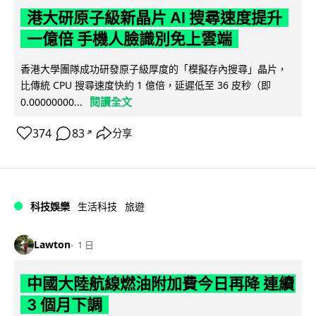
港大研原子級新晶片 AI 搜尋速度提升
一億倍 手機人臉識別免上雲端
香港大學團隊成功研發原子級厚度的「模擬存內搜尋」晶片，
比傳統 CPU 搜尋速度快約 1 億倍，延遲低至 36 皮秒（即
閱讀全文
0.00000000...
374
83
分享
↗
科技娛樂
生活科技
旅遊
Lawton
1 日
中國大陸航線燃油附加費今日再降 連續
3 個月下調