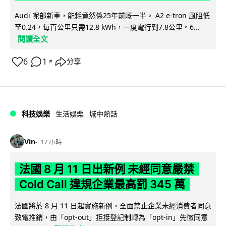
Audi 呢部新車，能耗竟然係25年前嘅一半。 A2 e-tron 風阻低
至0.24，每百公里只需12.8 kWh，一度電行到7.8公里。6...
閱讀全文
6
1
分享
↗
科技娛樂
生活娛樂
城中熱話
Vin
17 小時
法國 8 月 11 日出新例 未經同意嚴禁
Cold Call 違規企業最高罰 345 萬
法國將於 8 月 11 日起實施新例，全面禁止企業未經消費者同意
致電推銷，由「opt-out」拒接登記制轉為「opt-in」先徵同意