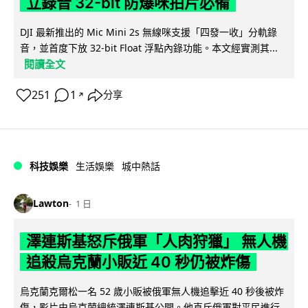
立錄音 32-bit 防爆咪拍片必備
DJI 最新推出的 Mic Mini 2s 無線咪支援「四發一收」分軌錄
音，並首度下放 32-bit Float 浮點內錄功能。本文經實測其...
閱讀全文
251
1
分享
↗
科技娛樂
生活娛樂
城中熱話
Lawton
1 日
澤連斯基怒斥俄軍「人肉狩獵」 無人機
追殺烏克蘭小販近 40 秒仍被炸傷
烏克蘭克爾松一名 52 歲小販被俄軍無人機追擊近 40 秒後被炸
傷，影片由烏克蘭總統澤連斯基公開。他直斥俄軍對平民進行