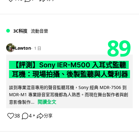
3C科技
流動音樂
89
Lawton
1 日
【評測】Sony IER-M500 入耳式監聽
耳機：現場拍攝、後製監聽與人聲利器
談到專業混音專用的聲音監聽耳機，Sony 經典 MDR-7506 到
MDR-M1 專業錄音室耳機都為人熟悉。而現在舞台製作者與創
閱讀全文
意影像製作...
38
4
分享
↗