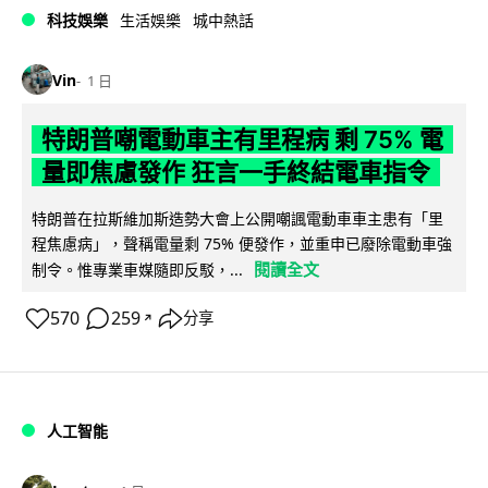
科技娛樂
生活娛樂
城中熱話
Vin
1 日
特朗普嘲電動車主有里程病 剩 75% 電
量即焦慮發作 狂言一手終結電車指令
特朗普在拉斯維加斯造勢大會上公開嘲諷電動車車主患有「里
程焦慮病」，聲稱電量剩 75% 便發作，並重申已廢除電動車強
閱讀全文
制令。惟專業車媒隨即反駁，...
570
259
分享
↗
人工智能