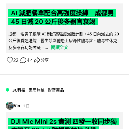
AI 減肥餐單配合高強度操練 成都男
45 日減 20 公斤後多器官衰竭
成都一名男子跟隨 AI 制訂高強度減脂計劃，45 日內減去約 20
公斤後昏迷送院。醫生診斷他患上尿源性膿毒症、膿毒性休克
閱讀全文
及多器官功能障礙。...
22
4
分享
↗
3C科技
家居無線
影音產品
Vin
1 日
DJI Mic Mini 2s 實測 四發一收同步獨