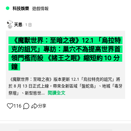
科技娛樂
遊戲情報
天恩
1 日
《魔獸世界：至暗之夜》12.1 「烏拉特
克的詛咒」專訪：巢穴不為提高世界首
領門檻而設 《諸王之眠》縮短約 10 分
鐘
《魔獸世界：至暗之夜》版本更新 12.1「烏拉特克的詛咒」將
於 8 月 13 日正式上線，帶來全新區域「盤蛇島」、地城「毒牙
閱讀全文
祭壇」、新型態世...
116
分享