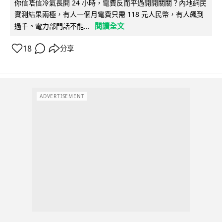
你信唔信冷氣長開 24 小時，電費反而平過開開關關？內地網民
實測結果兩極，有人一個月電費只需 118 元人民幣，有人飆到
閱讀全文
過千。電力部門話不能...
18
分享
ADVERTISEMENT