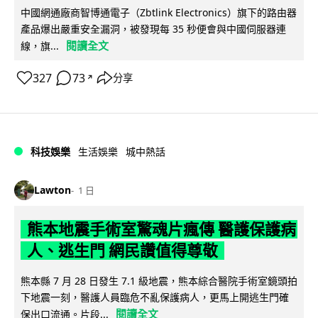
中國網通廠商智博通電子（Zbtlink Electronics）旗下的路由器
產品爆出嚴重安全漏洞，被發現每 35 秒便會與中國伺服器連
閱讀全文
線，旗...
327
73
分享
↗
科技娛樂
生活娛樂
城中熱話
Lawton
1 日
熊本地震手術室驚魂片瘋傳 醫護保護病
人、逃生門 網民讚值得尊敬
熊本縣 7 月 28 日發生 7.1 級地震，熊本綜合醫院手術室鏡頭拍
下地震一刻，醫護人員臨危不亂保護病人，更馬上開逃生門確
閱讀全文
保出口流通。片段...