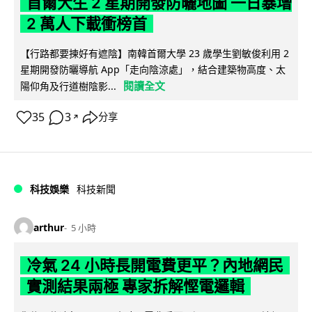
首爾大生 2 星期開發防曬地圖 一日暴增
2 萬人下載衝榜首
【行路都要揀好有遮陰】南韓首爾大學 23 歲學生劉敏俊利用 2
星期開發防曬導航 App「走向陰涼處」，結合建築物高度、太
閱讀全文
陽仰角及行道樹陰影...
35
3
分享
↗
科技娛樂
科技新聞
arthur
5 小時
冷氣 24 小時長開電費更平？內地網民
實測結果兩極 專家拆解慳電邏輯