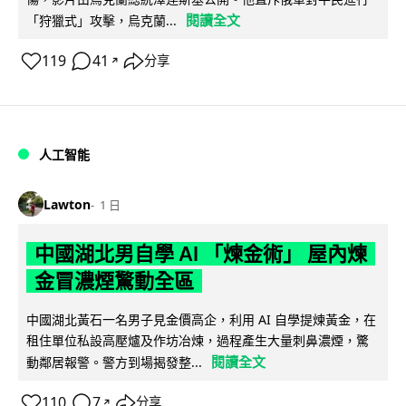
閱讀全文
「狩獵式」攻擊，烏克蘭...
119
41
分享
↗
人工智能
Lawton
1 日
中國湖北男自學 AI 「煉金術」 屋內煉
金冒濃煙驚動全區
中國湖北黃石一名男子見金價高企，利用 AI 自學提煉黃金，在
租住單位私設高壓爐及作坊冶煉，過程產生大量刺鼻濃煙，驚
閱讀全文
動鄰居報警。警方到場揭發整...
110
7
分享
↗