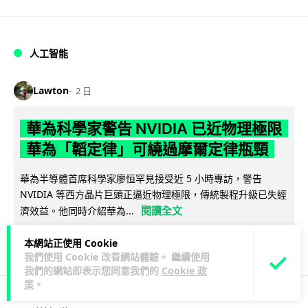
人工智能
Lawton
2 日
華為科學家警告 NVIDIA 已近物理極限
華為「韜定律」可繞過摩爾定律瓶頸
華為半導體首席科學家廖恒罕見接受近 5 小時專訪，警告
NVIDIA 等西方晶片巨頭正逼近物理極限，傳統製程升級已失經
閱讀全文
濟效益。他同時介紹華為...
1,591
602
分享
↗
本網站正使用 Cookie
我們使用 Cookie 改善網站體驗。 繼續使用
我們的網站即表示您同意我們的
Cookie 政
策
。