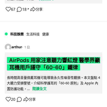
67
18
分享
↗
科技娛樂
生活科技
健康
arthur
1 日
AirPods 用家注意聽力響紅燈 醫學界籲
耳機用戶謹守「60-60」鐵律
長時間高音量佩戴耳機可能導致永久性噪音性聽損。本文盤點 4
大聽力受損警號，介紹科學護耳的「60-60 原則」及 Apple 內
閱讀全文
置防護功能，...
20
分享