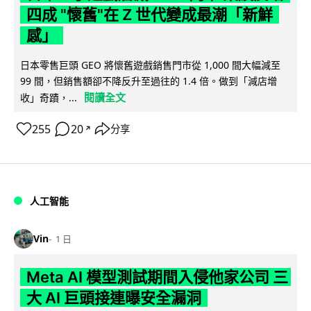
四成 "懷舊"在 Z 世代變成最潮「新鮮
感」
日本零售巨頭 GEO 將懷舊遊戲銷售門市從 1,000 間大幅減至
99 間，但銷售額卻不降反升至過往的 1.4 倍。做到「減店增
閱讀全文
收」奇蹟，...
255
20
分享
↗
人工智能
Vin
1 日
Meta AI 模型測試期間入侵他家公司 三
大 AI 巨頭接連曝安全漏洞