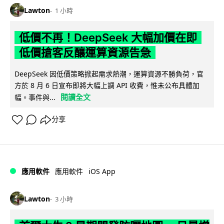
Lawton
1 小時
低價不再！DeepSeek 大幅加價在即
低價搶客反釀運算資源告急
DeepSeek 因低價策略掀起需求熱潮，運算資源不勝負荷，官
方於 8 月 6 日宣布即將大幅上調 API 收費，惟未公布具體加
閱讀全文
幅。事件與...
分享
iOS App
應用軟件
應用軟件
Lawton
3 小時