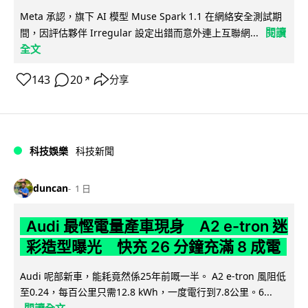
Meta 承認，旗下 AI 模型 Muse Spark 1.1 在網絡安全測試期
閱讀
間，因評估夥伴 Irregular 設定出錯而意外連上互聯網...
全文
143
20
分享
↗
科技娛樂
科技新聞
duncan
1 日
Audi 最慳電量產車現身 A2 e-tron 迷
彩造型曝光 快充 26 分鐘充滿 8 成電
Audi 呢部新車，能耗竟然係25年前嘅一半。 A2 e-tron 風阻低
至0.24，每百公里只需12.8 kWh，一度電行到7.8公里。6...
閱讀全文