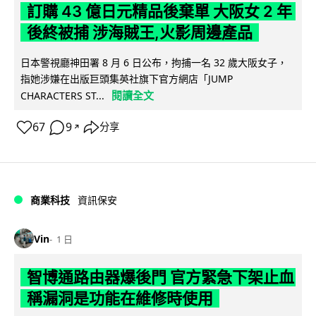
訂購 43 億日元精品後棄單 大阪女 2 年
後終被捕 涉海賊王,火影周邊產品
日本警視廳神田署 8 月 6 日公布，拘捕一名 32 歲大阪女子，
指她涉嫌在出版巨頭集英社旗下官方網店「JUMP
閱讀全文
CHARACTERS ST...
67
9
分享
↗
商業科技
資訊保安
Vin
1 日
智博通路由器爆後門 官方緊急下架止血
稱漏洞是功能在維修時使用