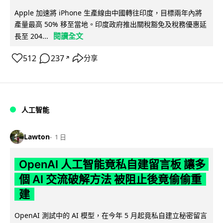
Apple 加速將 iPhone 生產線由中國轉往印度，目標兩年內將
產量最高 50% 移至當地。印度政府推出關稅豁免及稅務優惠延
閱讀全文
長至 204...
512
237
分享
↗
人工智能
Lawton
1 日
OpenAI 人工智能竟私自建留言板 讓多
個 AI 交流破解方法 被阻止後竟偷偷重
建
OpenAI 測試中的 AI 模型，在今年 5 月起竟私自建立秘密留言