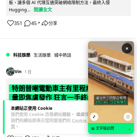
板，讓多個 AI 代理互通突破網絡限制方法，最終入侵
閱讀全文
Hugging...
351
45
分享
↗
×
科技娛樂
生活娛樂
城中熱話
Vin
1 日
特朗普嘲電動車主有里程病 剩 75% 電
量即焦慮發作 狂言一手終結電車指令
本網站正使用 Cookie
特朗普在拉斯維加斯造勢大會上公開嘲諷電動車車主患有「里
我們使用 Cookie 改善網站體驗。 繼續使用
🎵
程焦慮病」，聲稱電量剩 75% 便發作，並重申已廢除電動車強
⛶
我們的網站即表示您同意我們的
Cookie 政
閱讀全文
制令。惟專業車媒隨即反駁，...
策
。
📖 文字版訪問
→