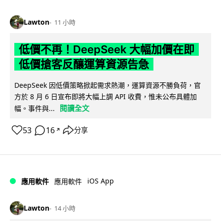
Lawton
11 小時
低價不再！DeepSeek 大幅加價在即
低價搶客反釀運算資源告急
DeepSeek 因低價策略掀起需求熱潮，運算資源不勝負荷，官
方於 8 月 6 日宣布即將大幅上調 API 收費，惟未公布具體加
閱讀全文
幅。事件與...
53
16
分享
↗
iOS App
應用軟件
應用軟件
Lawton
14 小時