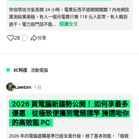
你信唔信冷氣長開 24 小時，電費反而平過開開關關？內地網民
實測結果兩極，有人一個月電費只需 118 元人民幣，有人飆到
閱讀全文
過千。電力部門話不能...
28
分享
3C科技
流動電腦
Lawton
1 日
2026 買電腦新趨勢公開！ 如何享最多
優惠 從極致便攜到電競標竿 揀選啱你
的高效能 PC
2026 年的電腦選購基準已經全面升級。除了基本效能，「極致