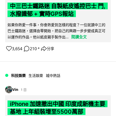
中三巴士鐵路迷 自製紙皮遙控巴士 門,
水撥識郁 + 實時GPS報站
如果你熱愛一件事，你會熱愛到怎樣的程度？一位就讀中三的
巴士鐵路迷，選擇由零開始，把自己的興趣一步步變成真正可
閱讀全文
以運作的作品。他以紙皮親手製作出...
3,654
210
分享
↗
科技娛樂
生活娛樂
城中熱話
Vin
1 日
iPhone 加速撤出中國 印度成新機主要
基地 上年組裝增至5500萬部