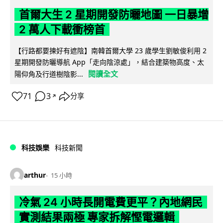
首爾大生 2 星期開發防曬地圖 一日暴增
2 萬人下載衝榜首
【行路都要揀好有遮陰】南韓首爾大學 23 歲學生劉敏俊利用 2
星期開發防曬導航 App「走向陰涼處」，結合建築物高度、太
閱讀全文
陽仰角及行道樹陰影...
71
3
分享
↗
科技娛樂
科技新聞
arthur
15 小時
冷氣 24 小時長開電費更平？內地網民
實測結果兩極 專家拆解慳電邏輯