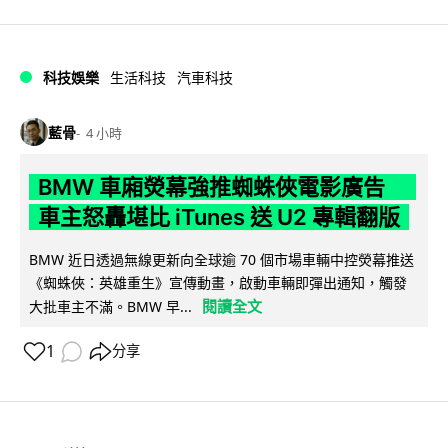
科技娛樂
生活科技
汽車科技
藍骨
4 小時
BMW 車廂熒幕強推蜘蛛俠電影廣告
車主怒轟堪比 iTunes 送 U2 專輯翻版
BMW 近日透過無線更新向全球逾 70 個市場車輛中控熒幕推送
《蜘蛛俠：英雄重生》宣傳動畫，啟動車輛即彈出通知，觸發
閱讀全文
大批車主不滿。BMW 早...
1
分享