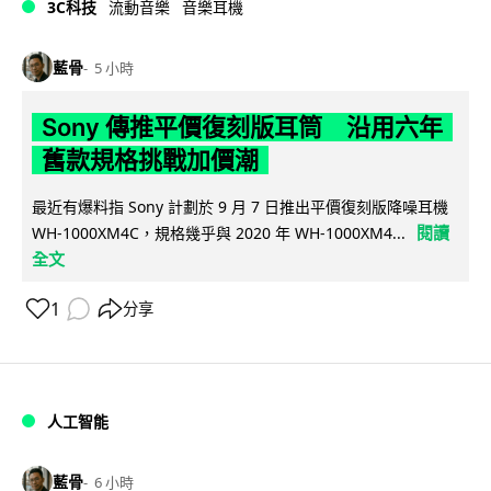
3C科技
流動音樂
音樂耳機
藍骨
5 小時
Sony 傳推平價復刻版耳筒 沿用六年
舊款規格挑戰加價潮
最近有爆料指 Sony 計劃於 9 月 7 日推出平價復刻版降噪耳機
閱讀
WH-1000XM4C，規格幾乎與 2020 年 WH-1000XM4...
全文
1
分享
人工智能
藍骨
6 小時