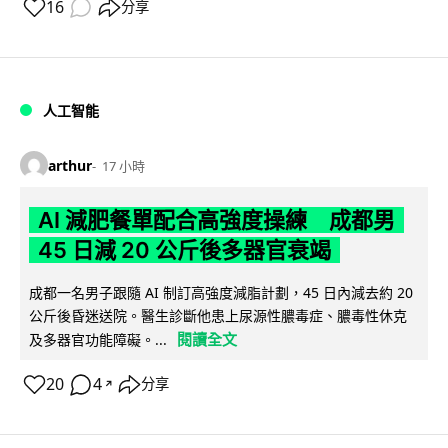
16
分享
人工智能
arthur
17 小時
AI 減肥餐單配合高強度操練 成都男
45 日減 20 公斤後多器官衰竭
成都一名男子跟隨 AI 制訂高強度減脂計劃，45 日內減去約 20
公斤後昏迷送院。醫生診斷他患上尿源性膿毒症、膿毒性休克
閱讀全文
及多器官功能障礙。...
20
4
分享
↗