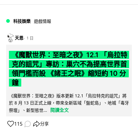
科技娛樂
遊戲情報
天恩
1 日
《魔獸世界：至暗之夜》12.1 「烏拉特
克的詛咒」專訪：巢穴不為提高世界首
領門檻而設 《諸王之眠》縮短約 10 分
鐘
《魔獸世界：至暗之夜》版本更新 12.1「烏拉特克的詛咒」將
於 8 月 13 日正式上線，帶來全新區域「盤蛇島」、地城「毒牙
閱讀全文
祭壇」、新型態世...
115
分享