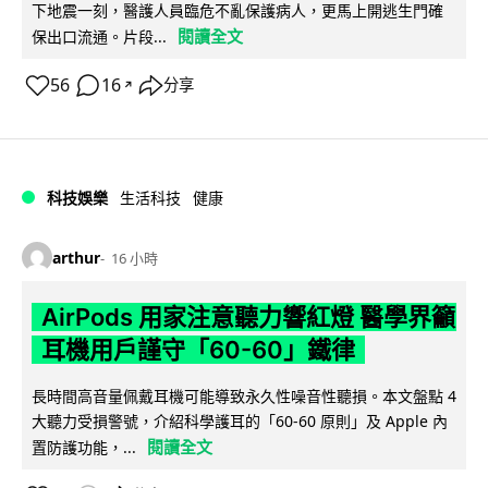
下地震一刻，醫護人員臨危不亂保護病人，更馬上開逃生門確
閱讀全文
保出口流通。片段...
56
16
分享
↗
科技娛樂
生活科技
健康
arthur
16 小時
AirPods 用家注意聽力響紅燈 醫學界籲
耳機用戶謹守「60-60」鐵律
長時間高音量佩戴耳機可能導致永久性噪音性聽損。本文盤點 4
大聽力受損警號，介紹科學護耳的「60-60 原則」及 Apple 內
閱讀全文
置防護功能，...