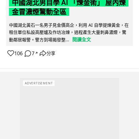
中國湖北男自學 AI 「煉金術」 屋內煉
金冒濃煙驚動全區
中國湖北黃石一名男子見金價高企，利用 AI 自學提煉黃金，在
租住單位私設高壓爐及作坊冶煉，過程產生大量刺鼻濃煙，驚
閱讀全文
動鄰居報警。警方到場揭發整...
106
7
分享
↗
ADVERTISEMENT