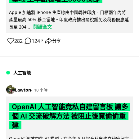
Apple 加速將 iPhone 生產線由中國轉往印度，目標兩年內將
產量最高 50% 移至當地。印度政府推出關稅豁免及稅務優惠延
閱讀全文
長至 204...
282
124
分享
↗
人工智能
Lawton
10 小時
OpenAI 人工智能竟私自建留言板 讓多
個 AI 交流破解方法 被阻止後竟偷偷重
建
OpenAI 測試中的 AI 模型，在今年 5 月起竟私自建立秘密留言