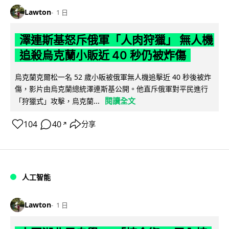
Lawton
1 日
澤連斯基怒斥俄軍「人肉狩獵」 無人機
追殺烏克蘭小販近 40 秒仍被炸傷
烏克蘭克爾松一名 52 歲小販被俄軍無人機追擊近 40 秒後被炸
傷，影片由烏克蘭總統澤連斯基公開。他直斥俄軍對平民進行
閱讀全文
「狩獵式」攻擊，烏克蘭...
104
40
分享
↗
人工智能
Lawton
1 日