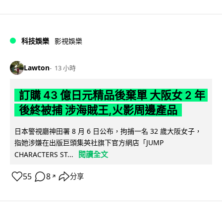
科技娛樂
影視娛樂
Lawton
13 小時
訂購 43 億日元精品後棄單 大阪女 2 年
後終被捕 涉海賊王,火影周邊產品
日本警視廳神田署 8 月 6 日公布，拘捕一名 32 歲大阪女子，
指她涉嫌在出版巨頭集英社旗下官方網店「JUMP
閱讀全文
CHARACTERS ST...
55
8
分享
↗