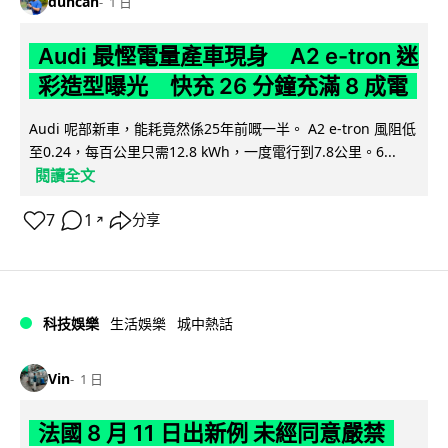
duncan
1 日
Audi 最慳電量產車現身 A2 e-tron 迷
彩造型曝光 快充 26 分鐘充滿 8 成電
Audi 呢部新車，能耗竟然係25年前嘅一半。 A2 e-tron 風阻低
至0.24，每百公里只需12.8 kWh，一度電行到7.8公里。6...
閱讀全文
7
1
分享
↗
科技娛樂
生活娛樂
城中熱話
Vin
1 日
法國 8 月 11 日出新例 未經同意嚴禁