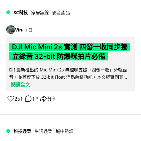
3C科技
家居無線
影音產品
Vin
1 日
DJI Mic Mini 2s 實測 四發一收同步獨
立錄音 32-bit 防爆咪拍片必備
DJI 最新推出的 Mic Mini 2s 無線咪支援「四發一收」分軌錄
音，並首度下放 32-bit Float 浮點內錄功能。本文經實測其...
閱讀全文
251
1
分享
↗
科技娛樂
生活娛樂
城中熱話