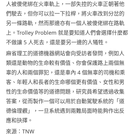
人被傻佬綁在火車軌上，一部失控的火車正朝著他
們駛去，但你可以拉一下拉桿，將火車改到分岔的
另一條路軌，然而那邊亦有一個人被傻佬綁在路軌
上。Trolley Problem 就是要知道人們會選擇什麼都
不做讓 5 人死去，還是要另一邊的人犧牲。
麻省理工的道德機器網站會向受訪者發問，例如人
類還是動物的生命較有價值、你會保護路上兩個無
辜的人和兩個罪犯，還是車內 4 個無辜的司機和乘
客、年輕人和長者的生命哪個更有價值、女性和男
性的生命價值等的道德問題，研究員希望透過收集
答案，從而製作一個可以用於自動駕駛系統的「道
德倫理觀」，一旦系統遇到兩難局面時能夠作出反
應和抉擇。
來源：TNW