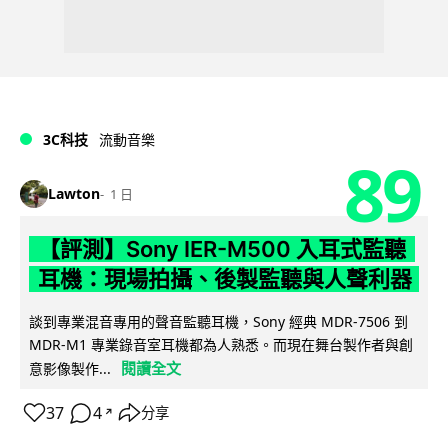
3C科技
流動音樂
89
Lawton
1 日
【評測】Sony IER-M500 入耳式監聽
耳機：現場拍攝、後製監聽與人聲利器
談到專業混音專用的聲音監聽耳機，Sony 經典 MDR-7506 到
MDR-M1 專業錄音室耳機都為人熟悉。而現在舞台製作者與創
閱讀全文
意影像製作...
37
4
分享
↗