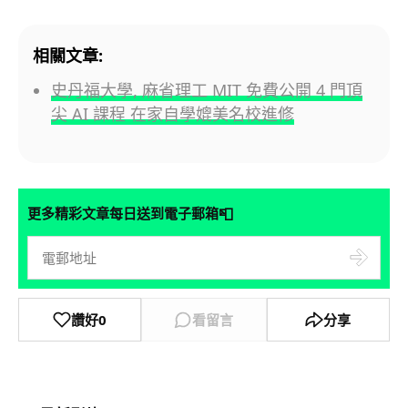
相關文章:
史丹福大學, 麻省理工 MIT 免費公開 4 門頂
尖 AI 課程 在家自學媲美名校進修
📮
更多精彩文章每日送到電子郵箱
讚好
0
看留言
分享