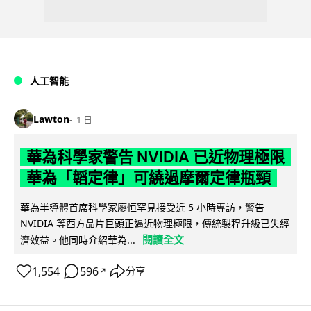
人工智能
Lawton
1 日
華為科學家警告 NVIDIA 已近物理極限
華為「韜定律」可繞過摩爾定律瓶頸
華為半導體首席科學家廖恒罕見接受近 5 小時專訪，警告
NVIDIA 等西方晶片巨頭正逼近物理極限，傳統製程升級已失經
閱讀全文
濟效益。他同時介紹華為...
1,554
596
分享
↗