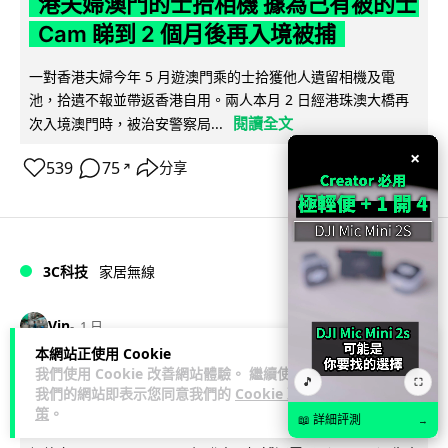
港夫婦澳門的士拾相機 據為己有被的士
Cam 睇到 2 個月後再入境被捕
一對香港夫婦今年 5 月遊澳門乘的士拾獲他人遺留相機及電
池，拾遺不報並帶返香港自用。兩人本月 2 日經港珠澳大橋再
閱讀全文
次入境澳門時，被治安警察局...
×
539
75
分享
↗
3C科技
家居無線
Vin
1 日
本網站正使用 Cookie
我們使用 Cookie 改善網站體驗。 繼續使用
逾 20 款平價路由器爆後門 每 35 秒自
🎵
⛶
我們的網站即表示您同意我們的
Cookie 政
動連線回中國 全球 10 萬用家私隱堪憂
策
。
📖 詳細評測
→