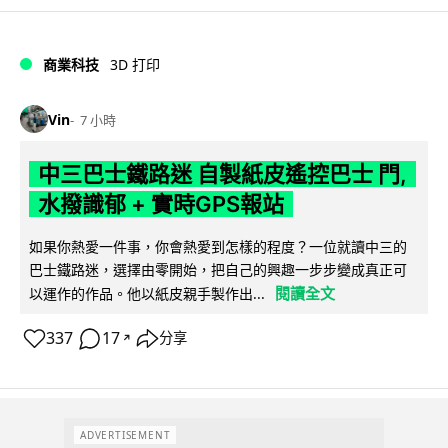
商業科技
3D 打印
Vin
7 小時
中三巴士鐵路迷 自製紙皮遙控巴士 門,
水撥識郁 + 實時GPS報站
如果你熱愛一件事，你會熱愛到怎樣的程度？一位就讀中三的
巴士鐵路迷，選擇由零開始，把自己的興趣一步步變成真正可
閱讀全文
以運作的作品。他以紙皮親手製作出...
337
17
分享
↗
ADVERTISEMENT