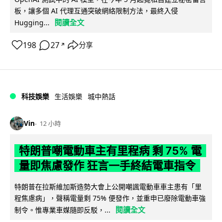
板，讓多個 AI 代理互通突破網絡限制方法，最終入侵
閱讀全文
Hugging...
198
27
分享
↗
科技娛樂
生活娛樂
城中熱話
Vin
12 小時
特朗普嘲電動車主有里程病 剩 75% 電
量即焦慮發作 狂言一手終結電車指令
特朗普在拉斯維加斯造勢大會上公開嘲諷電動車車主患有「里
程焦慮病」，聲稱電量剩 75% 便發作，並重申已廢除電動車強
閱讀全文
制令。惟專業車媒隨即反駁，...