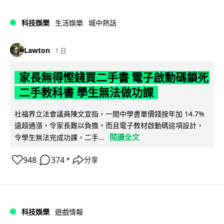
科技娛樂
生活娛樂
城中熱話
Lawton
1 日
家長無得慳錢買二手書 電子啟動碼鎖死
二手教科書 學生無法做功課
社福界立法會議員陳文宜指，一間中學書單價錢按年加 14.7%
遠超通漲，令家長難以負擔。而且電子教材啟動碼這項設計，
閱讀全文
令學生無法完成功課，二手...
948
374
分享
↗
科技娛樂
遊戲情報