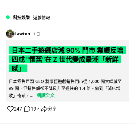
科技娛樂
遊戲情報
Lawton
1 日
日本二手遊戲店減 90% 門市 業績反增
四成 "懷舊"在 Z 世代變成最潮「新鮮
感」
日本零售巨頭 GEO 將懷舊遊戲銷售門市從 1,000 間大幅減至
99 間，但銷售額卻不降反升至過往的 1.4 倍。做到「減店增
閱讀全文
收」奇蹟，...
247
19
分享
↗