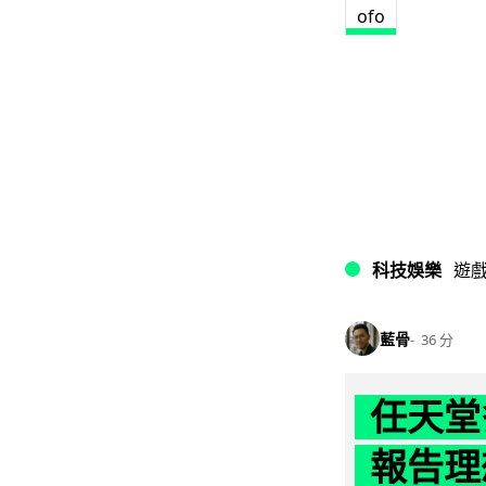
ofo
科技娛樂
遊
藍骨
36 分
任天堂
報告理