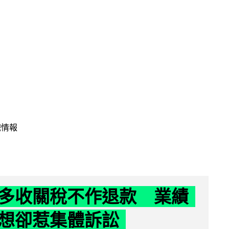
戲情報
多收關稅不作退款 業績
想卻惹集體訴訟