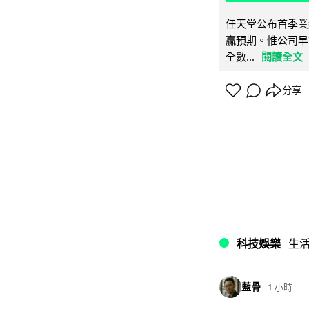
任天堂公布首季業
贏預期。惟公司早
全數...
閱讀全文
分享
科技娛樂
生
藍骨
1 小時