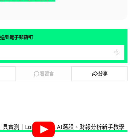
📮
送到電子郵箱
看留言
分享