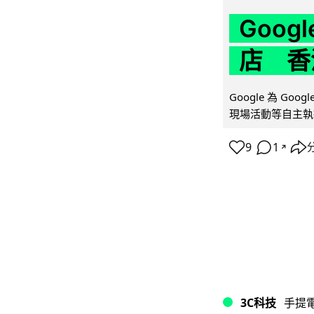
Goo
店 香
Google 為 Go
現場活動等自主執
9
1
↗
3C科技
手提