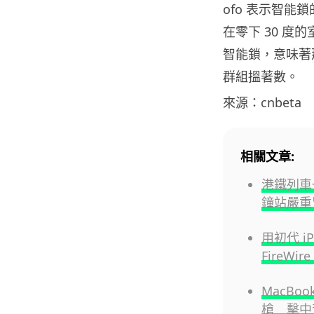
ofo 表示智能
在零下 30 度
智能鎖，意味著
群組搵著數。
來源：cnbeta
相關文章:
港鐵列車
鐘站嚴重
用初代 i
FireW
MacB
槍 擊中