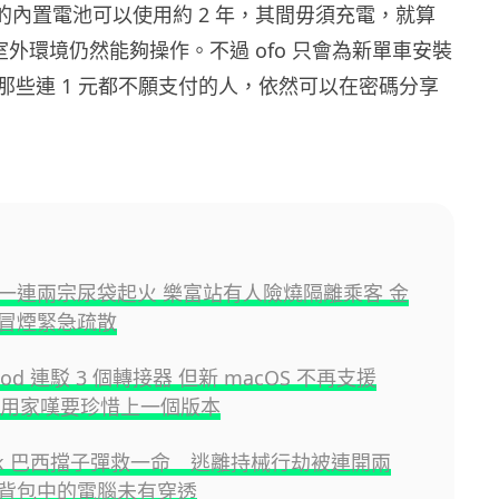
鎖的內置電池可以使用約 2 年，其間毋須充電，就算
的室外環境仍然能夠操作。不過 ofo 只會為新單車安裝
那些連 1 元都不願支付的人，依然可以在密碼分享
一連兩宗尿袋起火 樂富站有人險燒隔離乘客 金
冒煙緊急疏散
Pod 連駁 3 個轉接器 但新 macOS 不再支援
ire 用家嘆要珍惜上一個版本
ook 巴西擋子彈救一命 逃離持械行劫被連開兩
背包中的電腦未有穿透