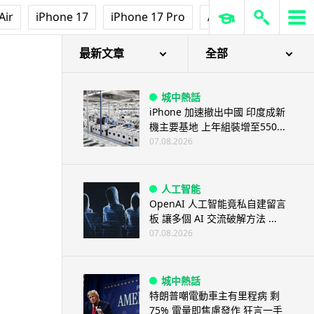
Air
iPhone 17
iPhone 17 Pro
AirPods Pro 3
Ap
最新文章
全部
城中熱話
iPhone 加速撤出中國 印度成新
機主要基地 上年組裝增至550...
07.08.2026
人工智能
OpenAI 人工智能竟私自建留言
板 讓多個 AI 交流破解方法 ...
07.08.2026
城中熱話
特朗普嘲電動車主有里程病 剩
75% 電量即焦慮發作 狂言一手