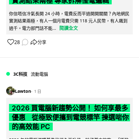
實測結果兩極 專家拆解慳電邏輯
你信唔信冷氣長開 24 小時，電費反而平過開開關關？內地網民
實測結果兩極，有人一個月電費只需 118 元人民幣，有人飆到
閱讀全文
過千。電力部門話不能...
28
分享
3C科技
流動電腦
Lawton
1 日
2026 買電腦新趨勢公開！ 如何享最多
優惠 從極致便攜到電競標竿 揀選啱你
的高效能 PC