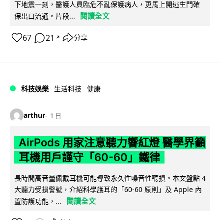
下地震一刻，醫護人員臨危不亂保護病人，更馬上開逃生門確
閱讀全文
保出口流通。片段...
67
21
分享
↗
科技娛樂
生活科技
健康
arthur
1 日
AirPods 用家注意聽力響紅燈 醫學界籲
耳機用戶謹守「60-60」鐵律
長時間高音量佩戴耳機可能導致永久性噪音性聽損。本文盤點 4
大聽力受損警號，介紹科學護耳的「60-60 原則」及 Apple 內
閱讀全文
置防護功能，...