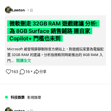
Lawton
1 日
微軟刪走 32GB RAM 遊戲建議 分析:
為 8GB Surface 銷售鋪路 連自家
Copilot+ 門檻也未到
Microsoft 被發現靜靜刪除官方網站上，對遊戲玩家要為電腦配
置 32GB RAM 的建議。分析指微軟同時新推出的 8GB RAM 入
閱讀全文
門...
163
16
分享
↗
科技娛樂
影視娛樂
Lawton
1 日