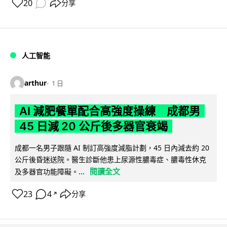
20
分享
人工智能
arthur
1 日
AI 減肥餐單配合高強度操練 成都男
45 日減 20 公斤後多器官衰竭
成都一名男子跟隨 AI 制訂高強度減脂計劃，45 日內減去約 20
公斤後昏迷送院。醫生診斷他患上尿源性膿毒症、膿毒性休克
閱讀全文
及多器官功能障礙。...
23
4
分享
↗