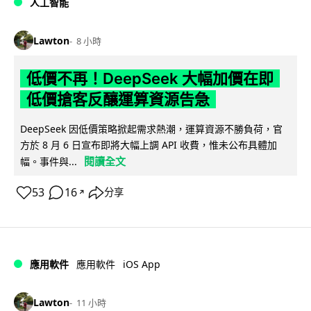
人工智能
Lawton
8 小時
低價不再！DeepSeek 大幅加價在即
低價搶客反釀運算資源告急
DeepSeek 因低價策略掀起需求熱潮，運算資源不勝負荷，官
方於 8 月 6 日宣布即將大幅上調 API 收費，惟未公布具體加
閱讀全文
幅。事件與...
53
16
分享
↗
iOS App
應用軟件
應用軟件
Lawton
11 小時