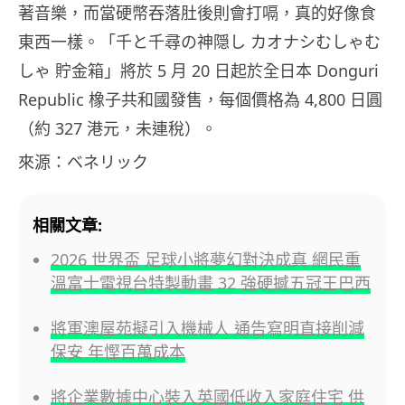
著音樂，而當硬幣吞落肚後則會打嗝，真的好像食
東西一樣。「千と千尋の神隠し カオナシむしゃむ
しゃ 貯金箱」將於 5 月 20 日起於全日本 Donguri
Republic 橡子共和國發售，每個價格為 4,800 日圓
（約 327 港元，未連稅）。
來源：ベネリック
相關文章:
2026 世界盃 足球小將夢幻對決成真 網民重
溫富士電視台特製動畫 32 強硬撼五冠王巴西
將軍澳屋苑擬引入機械人 通告寫明直接削減
保安 年慳百萬成本
將企業數據中心裝入英國低收入家庭住宅 供