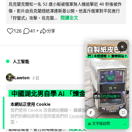
烏克蘭克爾松一名 52 歲小販被俄軍無人機追擊近 40 秒後被炸
傷，影片由烏克蘭總統澤連斯基公開。他直斥俄軍對平民進行
閱讀全文
「狩獵式」攻擊，烏克蘭...
126
41
分享
↗
×
人工智能
Lawton
2 日
中國湖北男自學 AI 「煉金術」 屋內煉
金冒濃煙驚動全區
本網站正使用 Cookie
我們使用 Cookie 改善網站體驗。 繼續使用
🎵
⛶
中國湖北黃石一名男子見金價高企，利用 AI 自學提煉黃金，在
我們的網站即表示您同意我們的
Cookie 政
策
。
租住單位私設高壓爐及作坊冶煉，過程產生大量刺鼻濃煙，驚
📖 文字版訪問
→
閱讀全文
動鄰居報警。警方到場揭發整...