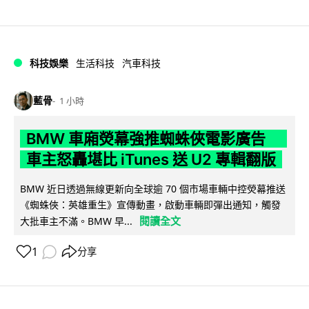
科技娛樂
生活科技
汽車科技
藍骨
1 小時
BMW 車廂熒幕強推蜘蛛俠電影廣告
車主怒轟堪比 iTunes 送 U2 專輯翻版
BMW 近日透過無線更新向全球逾 70 個市場車輛中控熒幕推送
《蜘蛛俠：英雄重生》宣傳動畫，啟動車輛即彈出通知，觸發
閱讀全文
大批車主不滿。BMW 早...
1
分享