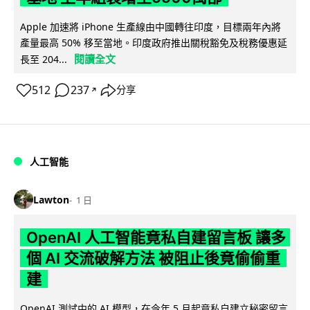
Apple 加速將 iPhone 生產線由中國轉往印度，目標兩年內將
產量最高 50% 移至當地。印度政府推出關稅豁免及稅務優惠延
閱讀全文
長至 204...
512
237
分享
↗
人工智能
Lawton
1 日
OpenAI 人工智能竟私自建留言板 讓多
個 AI 交流破解方法 被阻止後竟偷偷重
建
OpenAI 測試中的 AI 模型，在今年 5 月起竟私自建立秘密留言