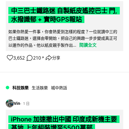
中三巴士鐵路迷 自製紙皮遙控巴士 門,
水撥識郁 + 實時GPS報站
如果你熱愛一件事，你會熱愛到怎樣的程度？一位就讀中三的
巴士鐵路迷，選擇由零開始，把自己的興趣一步步變成真正可
閱讀全文
以運作的作品。他以紙皮親手製作出...
3,652
210
分享
↗
科技娛樂
生活娛樂
城中熱話
Vin
1 日
iPhone 加速撤出中國 印度成新機主要
基地 上年組裝增至5500萬部