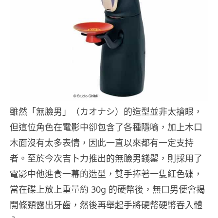
雖然「無臉男」（カオナシ）的造型並非太搶眼，
但這位角色在電影中卻包含了各種隱喻，加上木口
木面沒有太多表情，因此一直以來都有一定支持
者。至於今次吉卜力推出的無臉男錢罌，則採用了
電影中他進食一幕的造型，雙手捧著一隻紅色碟，
當在碟上放上重量約 30g 的硬幣後，無口男便會揭
開條頸露出牙齒，然後再舉起手將硬幣硬幣吞入體