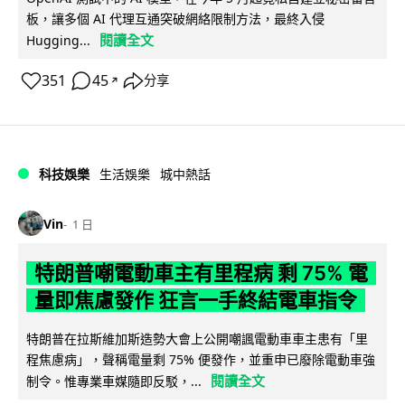
板，讓多個 AI 代理互通突破網絡限制方法，最終入侵
閱讀全文
Hugging...
351
45
分享
↗
科技娛樂
生活娛樂
城中熱話
Vin
1 日
特朗普嘲電動車主有里程病 剩 75% 電
量即焦慮發作 狂言一手終結電車指令
特朗普在拉斯維加斯造勢大會上公開嘲諷電動車車主患有「里
程焦慮病」，聲稱電量剩 75% 便發作，並重申已廢除電動車強
閱讀全文
制令。惟專業車媒隨即反駁，...