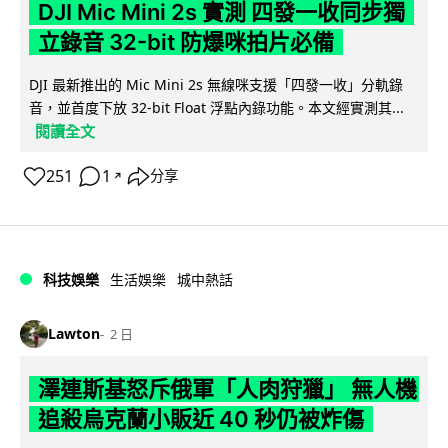
DJI Mic Mini 2s 實測 四發一收同步獨
立錄音 32-bit 防爆咪拍片必備
DJI 最新推出的 Mic Mini 2s 無線咪支援「四發一收」分軌錄
音，並首度下放 32-bit Float 浮點內錄功能。本文經實測其...
閱讀全文
251
1
分享
↗
科技娛樂
生活娛樂
城中熱話
Lawton
2 日
澤連斯基怒斥俄軍「人肉狩獵」 無人機
追殺烏克蘭小販近 40 秒仍被炸傷