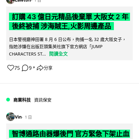
訂購 43 億日元精品後棄單 大阪女 2 年
後終被捕 涉海賊王,火影周邊產品
日本警視廳神田署 8 月 6 日公布，拘捕一名 32 歲大阪女子，
指她涉嫌在出版巨頭集英社旗下官方網店「JUMP
閱讀全文
CHARACTERS ST...
75
9
分享
↗
商業科技
資訊保安
Vin
1 日
智博通路由器爆後門 官方緊急下架止血