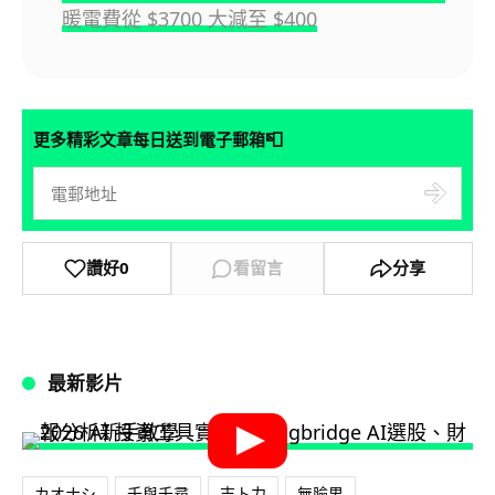
暖電費從 $3700 大減至 $400
📮
更多精彩文章每日送到電子郵箱
讚好
0
看留言
分享
最新影片
カオナシ
千與千尋
吉卜力
無臉男