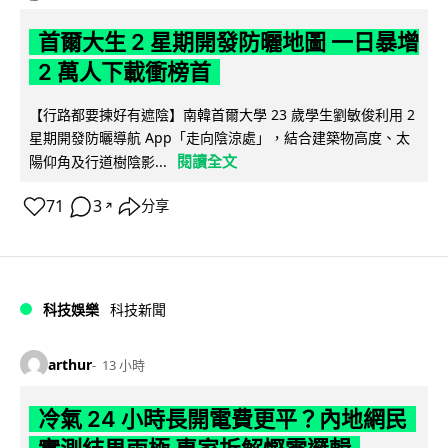
首爾大生 2 星期開發防曬地圖 一日暴增
2 萬人下載衝榜首
【行路都要揀好有遮陰】南韓首爾大學 23 歲學生劉敏俊利用 2
星期開發防曬導航 App「走向陰涼處」，結合建築物高度、太
閱讀全文
陽仰角及行道樹陰影...
71
3
分享
↗
科技娛樂
科技新聞
arthur
13 小時
冷氣 24 小時長開電費更平？內地網民