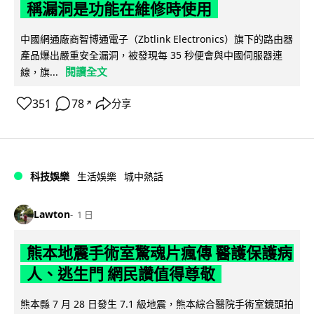
稱漏洞是功能在維修時使用
中國網通廠商智博通電子（Zbtlink Electronics）旗下的路由器
產品爆出嚴重安全漏洞，被發現每 35 秒便會與中國伺服器連
閱讀全文
線，旗...
351
78
分享
↗
科技娛樂
生活娛樂
城中熱話
Lawton
1 日
熊本地震手術室驚魂片瘋傳 醫護保護病
人、逃生門 網民讚值得尊敬
熊本縣 7 月 28 日發生 7.1 級地震，熊本綜合醫院手術室鏡頭拍