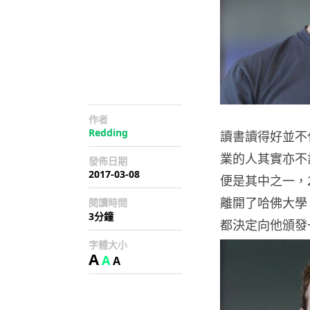
作者
Redding
讀書讀得好並不
業的人其實亦不計其數
發佈日期
2017-03-08
便是其中之一，
離開了哈佛大學
閱讀時間
3分鐘
都決定向他頒發
字體大小
A
A
A