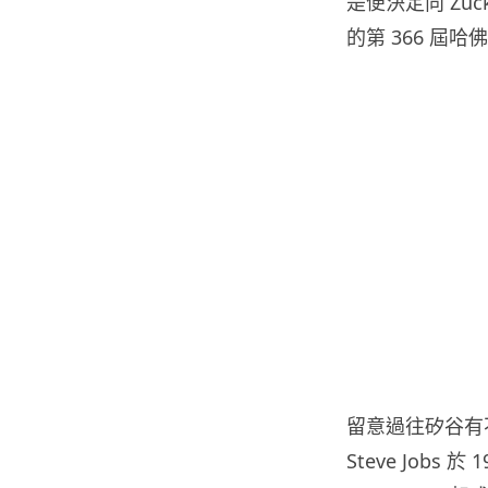
是便決定向 Zuc
的第 366 屆
留意過往矽谷有不
Steve Jobs 於