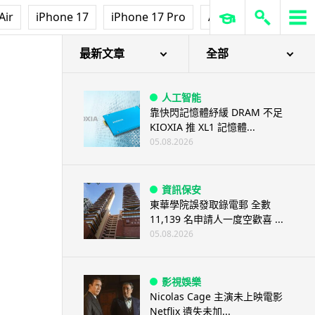
Air
iPhone 17
iPhone 17 Pro
AirPods Pro 3
Ap
最新文章
全部
人工智能
靠快閃記憶體紓緩 DRAM 不足
KIOXIA 推 XL1 記憶體...
05.08.2026
資訊保安
東華學院誤發取錄電郵 全數
11,139 名申請人一度空歡喜 ...
05.08.2026
影視娛樂
Nicolas Cage 主演未上映電影
Netflix 遺失未加...