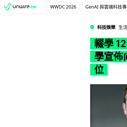
WWDC 2026
GenAI 與雲端科技
輟學 12 年後終「
科技娛樂
生
輟學 
學宣佈向
位