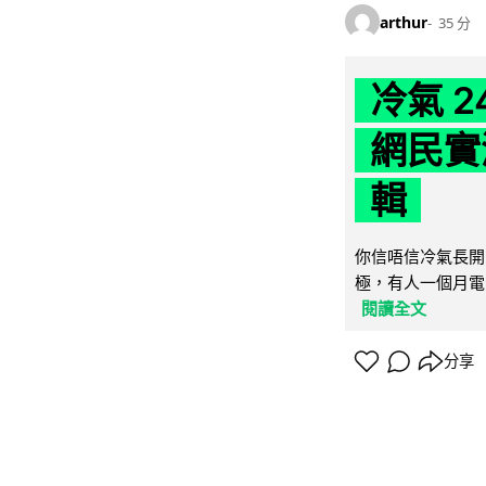
arthur
35 分
冷氣 
網民實
輯
你信唔信冷氣長開
極，有人一個月電費
閱讀全文
分享