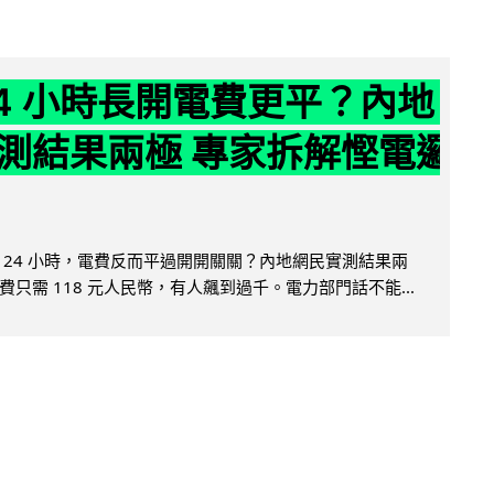
24 小時長開電費更平？內地
測結果兩極 專家拆解慳電邏
 24 小時，電費反而平過開開關關？內地網民實測結果兩
只需 118 元人民幣，有人飆到過千。電力部門話不能...