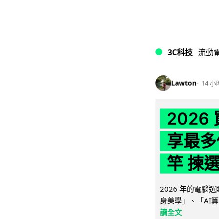
3C科技
流動
Lawton
14 小
202
享最多
竿 揀
2026 年的電
身美學」、「AI算
讀全文