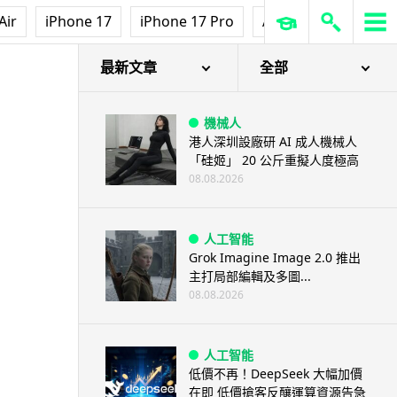
Air
iPhone 17
iPhone 17 Pro
AirPods Pro 3
Ap
最新文章
全部
機械人
港人深圳設廠研 AI 成人機械人
「硅姬」 20 公斤重擬人度極高
08.08.2026
人工智能
Grok Imagine Image 2.0 推出
主打局部編輯及多圖...
08.08.2026
人工智能
低價不再！DeepSeek 大幅加價
在即 低價搶客反釀運算資源告急