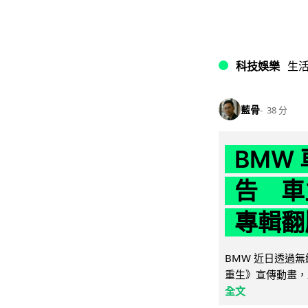
科技娛樂
生
藍骨
38 分
BMW
告 車主
專輯翻
BMW 近日透過
重生》宣傳動畫，
全文