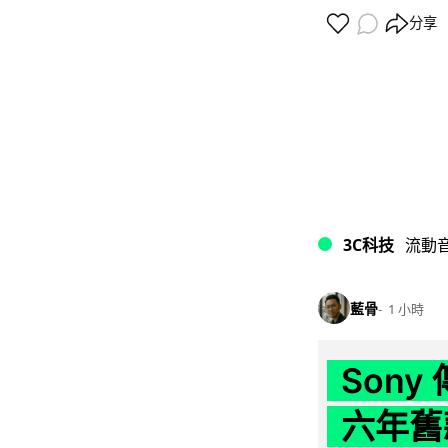
分享
3C科技
流動
藍骨
1 小時
Son
六年舊