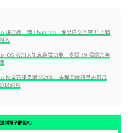
App 騙徒識「轉 Channel」 港男日文回應 馬上轉
對答
App iOS 版加入訊息翻譯功能 支援 19 種語言裝
理
sApp 推全新訊息限制功能 未獲回覆訊息設每月
垃圾訊息
📮
送到電子郵箱