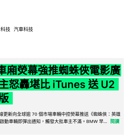
活科技
汽車科技
 車廂熒幕強推蜘蛛俠電影廣
怒轟堪比 iTunes 送 U2
版
無線更新向全球逾 70 個市場車輛中控熒幕推送《蜘蛛俠：英雄
啟動車輛即彈出通知，觸發大批車主不滿。BMW 早...
閱讀