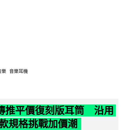
音樂
音樂耳機
y 傳推平價復刻版耳筒 沿用
款規格挑戰加價潮