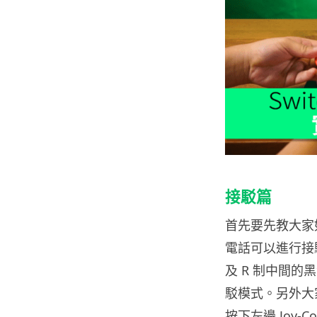
接駁篇
首先要先教大家如
電話可以進行接駁
及 R 制中間
駁模式。另外大家
按下左邊 Joy-