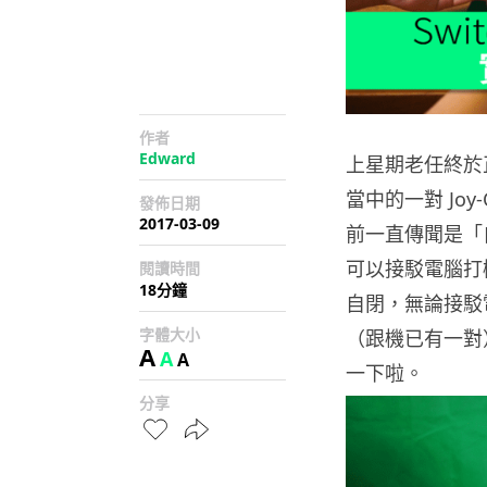
作者
Edward
上星期老任終於正
當中的一對 Jo
發佈日期
2017-03-09
前一直傳聞是「自
可以接駁電腦打機
閱讀時間
18分鐘
自閉，無論接駁電
字體大小
（跟機已有一對）
A
A
A
一下啦。
分享