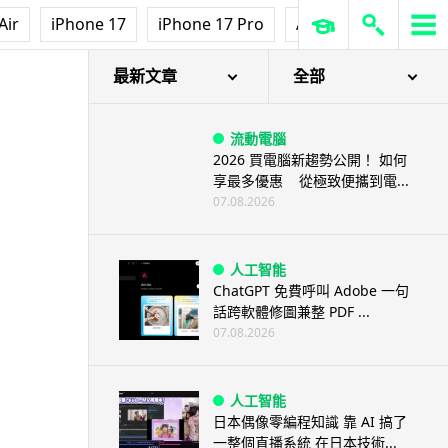
Air
iPhone 17
iPhone 17 Pro
AirPods Pro 3
Ap
最新文章
全部
流動電腦
2026 買電腦新趨勢公開！ 如何
享最多優惠 從極致便攜到電...
07.08.2026
人工智能
ChatGPT 免費呼叫 Adobe 一句
話跨軟體修圖兼整 PDF ...
07.08.2026
人工智能
日本偶像零編程知識 靠 AI 搞了
一整個直播系統 在日本技術...