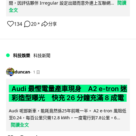
閱讀
間，因評估夥伴 Irregular 設定出錯而意外連上互聯網...
全文
134
20
分享
↗
科技娛樂
科技新聞
duncan
1 日
Audi 最慳電量產車現身 A2 e-tron 迷
彩造型曝光 快充 26 分鐘充滿 8 成電
Audi 呢部新車，能耗竟然係25年前嘅一半。 A2 e-tron 風阻低
至0.24，每百公里只需12.8 kWh，一度電行到7.8公里。6...
閱讀全文