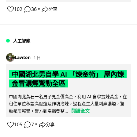
102
36
分享
↗
人工智能
Lawton
1 日
中國湖北男自學 AI 「煉金術」 屋內煉
金冒濃煙驚動全區
中國湖北黃石一名男子見金價高企，利用 AI 自學提煉黃金，在
租住單位私設高壓爐及作坊冶煉，過程產生大量刺鼻濃煙，驚
閱讀全文
動鄰居報警。警方到場揭發整...
105
7
分享
↗