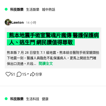
科技娛樂
生活娛樂
城中熱話
Lawton
14 小時
熊本地震手術室驚魂片瘋傳 醫護保護病
人、逃生門 網民讚值得尊敬
熊本縣 7 月 28 日發生 7.1 級地震，熊本綜合醫院手術室鏡頭拍
下地震一刻，醫護人員臨危不亂保護病人，更馬上開逃生門確
閱讀全文
保出口流通。片段...
51
15
分享
↗
科技娛樂
生活科技
健康