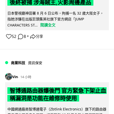
後終被捕 涉海賊王,火影周邊產品
日本警視廳神田署 8 月 6 日公布，拘捕一名 32 歲大阪女子，
指她涉嫌在出版巨頭集英社旗下官方網店「JUMP
閱讀全文
CHARACTERS ST...
52
8
分享
↗
商業科技
資訊保安
Vin
14 小時
智博通路由器爆後門 官方緊急下架止血
稱漏洞是功能在維修時使用
中國網通廠商智博通電子（Zbtlink Electronics）旗下的路由器