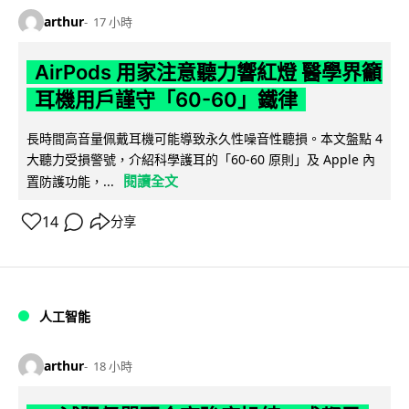
arthur
17 小時
AirPods 用家注意聽力響紅燈 醫學界籲
耳機用戶謹守「60-60」鐵律
長時間高音量佩戴耳機可能導致永久性噪音性聽損。本文盤點 4
大聽力受損警號，介紹科學護耳的「60-60 原則」及 Apple 內
閱讀全文
置防護功能，...
14
分享
人工智能
arthur
18 小時