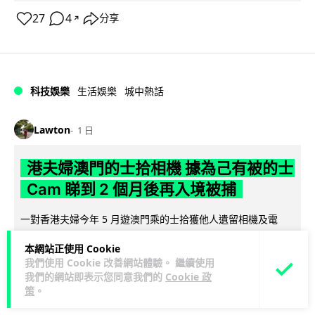
27
4
分享
↗
科技娛樂
生活娛樂
城中熱話
Lawton
1 日
港夫婦澳門的士拾相機 據為己有被的士
Cam 睇到 2 個月後再入境被捕
一對香港夫婦今年 5 月遊澳門乘的士拾獲他人遺留相機及電
池，拾遺不報並帶返香港自用。兩人本月 2 日經港珠澳大橋再
本網站正使用 Cookie
閱讀全文
次入境澳門時，被治安警察局...
我們使用 Cookie 改善網站體驗。 繼續使用
我們的網站即表示您同意我們的
Cookie 政
532
75
分享
↗
策
。