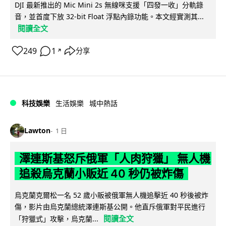
DJI 最新推出的 Mic Mini 2s 無線咪支援「四發一收」分軌錄
音，並首度下放 32-bit Float 浮點內錄功能。本文經實測其...
閱讀全文
249
1
分享
↗
科技娛樂
生活娛樂
城中熱話
Lawton
1 日
澤連斯基怒斥俄軍「人肉狩獵」 無人機
追殺烏克蘭小販近 40 秒仍被炸傷
烏克蘭克爾松一名 52 歲小販被俄軍無人機追擊近 40 秒後被炸
傷，影片由烏克蘭總統澤連斯基公開。他直斥俄軍對平民進行
閱讀全文
「狩獵式」攻擊，烏克蘭...