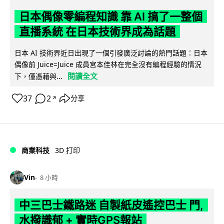
日本偶像零編程知識 靠 AI 搞了一整個
直播系統 在日本技術界成為話題
日本 AI 技術界近日出現了一個引發廣泛討論的熱門話題：日本
偶像前 Juice=Juice 成員宮本佳林在完全沒有編程經驗的情況
閱讀全文
下，僅憑藉與...
37
2
分享
↗
商業科技
3D 打印
Vin
8 小時
中三巴士鐵路迷 自製紙皮遙控巴士 門,
水撥識郁 + 實時GPS報站