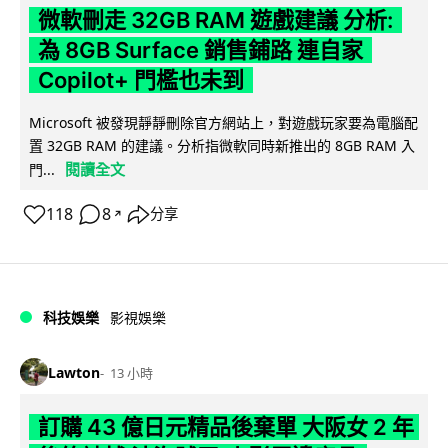
微軟刪走 32GB RAM 遊戲建議 分析:
為 8GB Surface 銷售鋪路 連自家
Copilot+ 門檻也未到
Microsoft 被發現靜靜刪除官方網站上，對遊戲玩家要為電腦配
置 32GB RAM 的建議。分析指微軟同時新推出的 8GB RAM 入
閱讀全文
門...
118
8
分享
↗
科技娛樂
影視娛樂
Lawton
13 小時
訂購 43 億日元精品後棄單 大阪女 2 年