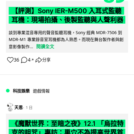
【評測】Sony IER-M500 入耳式監聽
耳機：現場拍攝、後製監聽與人聲利器
談到專業混音專用的聲音監聽耳機，Sony 經典 MDR-7506 到
MDR-M1 專業錄音室耳機都為人熟悉。而現在舞台製作者與創
閱讀全文
意影像製作...
36
4
分享
↗
科技娛樂
遊戲情報
天恩
1 日
《魔獸世界：至暗之夜》12.1 「烏拉特
克的詛咒」專訪：巢穴不為提高世界首