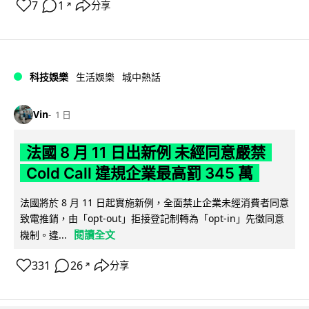
7
1
分享
↗
科技娛樂
生活娛樂
城中熱話
Vin
1 日
法國 8 月 11 日出新例 未經同意嚴禁
Cold Call 違規企業最高罰 345 萬
法國將於 8 月 11 日起實施新例，全面禁止企業未經消費者同意
致電推銷，由「opt-out」拒接登記制轉為「opt-in」先徵同意
閱讀全文
機制。違...
331
26
分享
↗