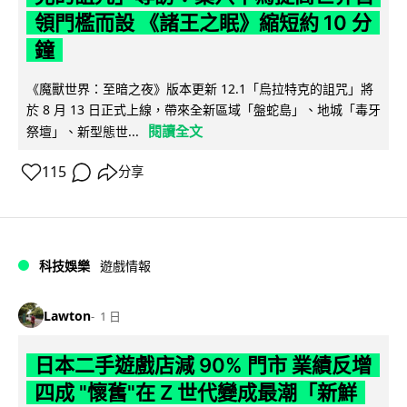
領門檻而設 《諸王之眠》縮短約 10 分
鐘
《魔獸世界：至暗之夜》版本更新 12.1「烏拉特克的詛咒」將
於 8 月 13 日正式上線，帶來全新區域「盤蛇島」、地城「毒牙
閱讀全文
祭壇」、新型態世...
115
分享
科技娛樂
遊戲情報
Lawton
1 日
日本二手遊戲店減 90% 門市 業績反增
四成 "懷舊"在 Z 世代變成最潮「新鮮