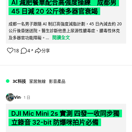
AI 減肥餐單配合高強度操練 成都男
45 日減 20 公斤後多器官衰竭
成都一名男子跟隨 AI 制訂高強度減脂計劃，45 日內減去約 20
公斤後昏迷送院。醫生診斷他患上尿源性膿毒症、膿毒性休克
閱讀全文
及多器官功能障礙。...
18
4
分享
↗
3C科技
家居無線
影音產品
Vin
1 日
DJI Mic Mini 2s 實測 四發一收同步獨
立錄音 32-bit 防爆咪拍片必備