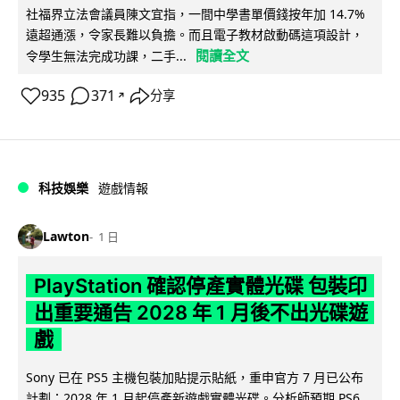
社福界立法會議員陳文宜指，一間中學書單價錢按年加 14.7%
遠超通漲，令家長難以負擔。而且電子教材啟動碼這項設計，
閱讀全文
令學生無法完成功課，二手...
935
371
分享
↗
科技娛樂
遊戲情報
Lawton
1 日
PlayStation 確認停產實體光碟 包裝印
出重要通告 2028 年 1 月後不出光碟遊
戲
Sony 已在 PS5 主機包裝加貼提示貼紙，重申官方 7 月已公布
計劃：2028 年 1 月起停產新遊戲實體光碟。分析師預期 PS6