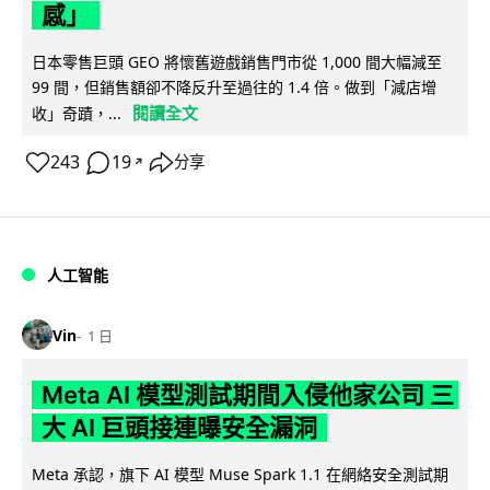
感」
日本零售巨頭 GEO 將懷舊遊戲銷售門市從 1,000 間大幅減至
99 間，但銷售額卻不降反升至過往的 1.4 倍。做到「減店增
閱讀全文
收」奇蹟，...
243
19
分享
↗
人工智能
Vin
1 日
Meta AI 模型測試期間入侵他家公司 三
大 AI 巨頭接連曝安全漏洞
Meta 承認，旗下 AI 模型 Muse Spark 1.1 在網絡安全測試期