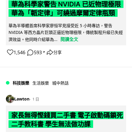
華為科學家警告 NVIDIA 已近物理極限
華為「韜定律」可繞過摩爾定律瓶頸
華為半導體首席科學家廖恒罕見接受近 5 小時專訪，警告
NVIDIA 等西方晶片巨頭正逼近物理極限，傳統製程升級已失經
閱讀全文
濟效益。他同時介紹華為...
1,546
593
分享
↗
科技娛樂
生活娛樂
城中熱話
Lawton
1 日
家長無得慳錢買二手書 電子啟動碼鎖死
二手教科書 學生無法做功課