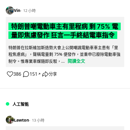
Vin
12 小時
特朗普嘲電動車主有里程病 剩 75% 電
量即焦慮發作 狂言一手終結電車指令
特朗普在拉斯維加斯造勢大會上公開嘲諷電動車車主患有「里
程焦慮病」，聲稱電量剩 75% 便發作，並重申已廢除電動車強
閱讀全文
制令。惟專業車媒隨即反駁，...
386
151
分享
↗
人工智能
Lawton
13 小時