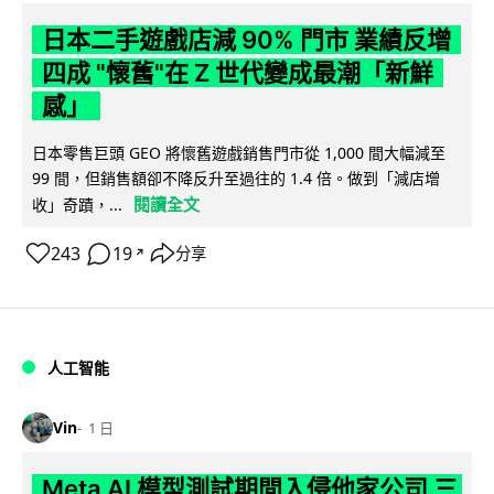
日本二手遊戲店減 90% 門市 業績反增
四成 "懷舊"在 Z 世代變成最潮「新鮮
感」
日本零售巨頭 GEO 將懷舊遊戲銷售門市從 1,000 間大幅減至
99 間，但銷售額卻不降反升至過往的 1.4 倍。做到「減店增
閱讀全文
收」奇蹟，...
243
19
分享
↗
人工智能
Vin
1 日
Meta AI 模型測試期間入侵他家公司 三