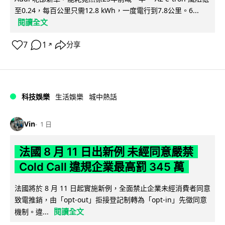
至0.24，每百公里只需12.8 kWh，一度電行到7.8公里。6...
閱讀全文
7
1
分享
↗
科技娛樂
生活娛樂
城中熱話
Vin
1 日
法國 8 月 11 日出新例 未經同意嚴禁
Cold Call 違規企業最高罰 345 萬
法國將於 8 月 11 日起實施新例，全面禁止企業未經消費者同意
致電推銷，由「opt-out」拒接登記制轉為「opt-in」先徵同意
閱讀全文
機制。違...