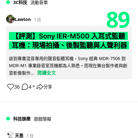
3C科技
流動音樂
89
Lawton
1 日
【評測】Sony IER-M500 入耳式監聽
耳機：現場拍攝、後製監聽與人聲利器
談到專業混音專用的聲音監聽耳機，Sony 經典 MDR-7506 到
MDR-M1 專業錄音室耳機都為人熟悉。而現在舞台製作者與創
閱讀全文
意影像製作...
36
4
分享
↗
科技娛樂
遊戲情報
天恩
1 日