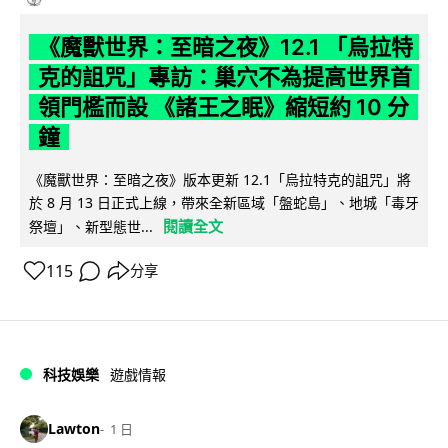
《魔獸世界：至暗之夜》12.1 「烏拉特
克的詛咒」專訪：巢穴不為提高世界首
領門檻而設 《諸王之眠》縮短約 10 分
鐘
《魔獸世界：至暗之夜》版本更新 12.1「烏拉特克的詛咒」將
於 8 月 13 日正式上線，帶來全新區域「盤蛇島」、地城「毒牙
閱讀全文
祭壇」、新型態世...
115
分享
科技娛樂
遊戲情報
Lawton
1 日