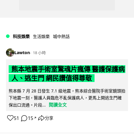
科技娛樂
生活娛樂
城中熱話
Lawton
18 小時
熊本地震手術室驚魂片瘋傳 醫護保護病
人、逃生門 網民讚值得尊敬
熊本縣 7 月 28 日發生 7.1 級地震，熊本綜合醫院手術室鏡頭拍
下地震一刻，醫護人員臨危不亂保護病人，更馬上開逃生門確
閱讀全文
保出口流通。片段...
51
15
分享
↗