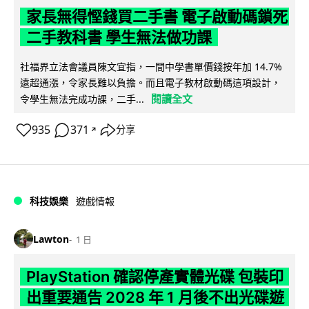
家長無得慳錢買二手書 電子啟動碼鎖死
二手教科書 學生無法做功課
社福界立法會議員陳文宜指，一間中學書單價錢按年加 14.7%
遠超通漲，令家長難以負擔。而且電子教材啟動碼這項設計，
閱讀全文
令學生無法完成功課，二手...
935
371
分享
↗
科技娛樂
遊戲情報
Lawton
1 日
PlayStation 確認停產實體光碟 包裝印
出重要通告 2028 年 1 月後不出光碟遊