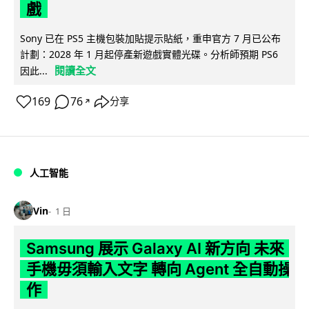
戲
Sony 已在 PS5 主機包裝加貼提示貼紙，重申官方 7 月已公布
計劃：2028 年 1 月起停產新遊戲實體光碟。分析師預期 PS6
閱讀全文
因此...
169
76
分享
↗
人工智能
Vin
1 日
Samsung 展示 Galaxy AI 新方向 未來
手機毋須輸入文字 轉向 Agent 全自動操
作