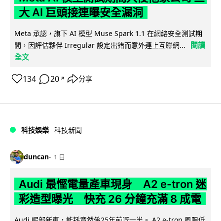
大 AI 巨頭接連曝安全漏洞
Meta 承認，旗下 AI 模型 Muse Spark 1.1 在網絡安全測試期
閱讀
間，因評估夥伴 Irregular 設定出錯而意外連上互聯網...
全文
134
20
分享
↗
科技娛樂
科技新聞
duncan
1 日
Audi 最慳電量產車現身 A2 e-tron 迷
彩造型曝光 快充 26 分鐘充滿 8 成電
Audi 呢部新車，能耗竟然係25年前嘅一半。 A2 e-tron 風阻低