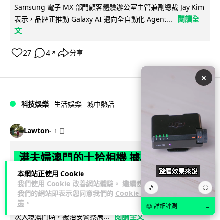
Samsung 電子 MX 部門顧客體驗辦公室主管兼副總裁 Jay Kim
閱讀全
表示，品牌正推動 Galaxy AI 邁向全自動化 Agent...
文
27
4
分享
↗
×
科技娛樂
生活娛樂
城中熱話
Lawton
1 日
港夫婦澳門的士拾相機 據為己有被的士
Cam 睇到 2 個月後再入境被捕
本網站正使用 Cookie
我們使用 Cookie 改善網站體驗。 繼續使用
🎵
⛶
一對香港夫婦今年 5 月遊澳門乘的士拾獲他人遺留相機及電
我們的網站即表示您同意我們的
Cookie 政
策
。
池，拾遺不報並帶返香港自用。兩人本月 2 日經港珠澳大橋再
📖 詳細評測
→
閱讀全文
次入境澳門時，被治安警察局...