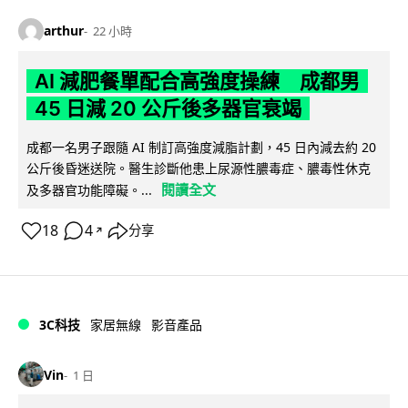
arthur
22 小時
AI 減肥餐單配合高強度操練 成都男
45 日減 20 公斤後多器官衰竭
成都一名男子跟隨 AI 制訂高強度減脂計劃，45 日內減去約 20
公斤後昏迷送院。醫生診斷他患上尿源性膿毒症、膿毒性休克
閱讀全文
及多器官功能障礙。...
18
4
分享
↗
3C科技
家居無線
影音產品
Vin
1 日