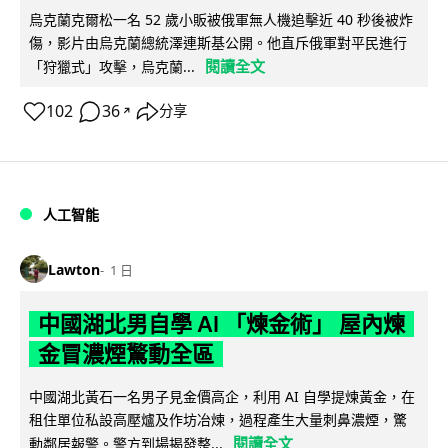
烏克蘭克爾松一名 52 歲小販被俄軍無人機追擊近 40 秒後被炸
傷，影片由烏克蘭總統澤連斯基公開。他直斥俄軍對平民進行
閱讀全文
「狩獵式」攻擊，烏克蘭...
102
36
分享
↗
人工智能
Lawton
1 日
中國湖北男自學 AI 「煉金術」 屋內煉
金冒濃煙驚動全區
中國湖北黃石一名男子見金價高企，利用 AI 自學提煉黃金，在
租住單位私設高壓爐及作坊冶煉，過程產生大量刺鼻濃煙，驚
閱讀全文
動鄰居報警。警方到場揭發整...