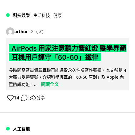
科技娛樂
生活科技
健康
arthur
21 小時
AirPods 用家注意聽力響紅燈 醫學界籲
耳機用戶謹守「60-60」鐵律
長時間高音量佩戴耳機可能導致永久性噪音性聽損。本文盤點 4
大聽力受損警號，介紹科學護耳的「60-60 原則」及 Apple 內
閱讀全文
置防護功能，...
14
分享
人工智能