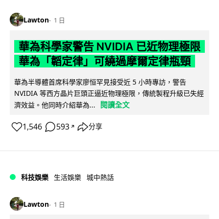
Lawton
1 日
華為科學家警告 NVIDIA 已近物理極限
華為「韜定律」可繞過摩爾定律瓶頸
華為半導體首席科學家廖恒罕見接受近 5 小時專訪，警告
NVIDIA 等西方晶片巨頭正逼近物理極限，傳統製程升級已失經
閱讀全文
濟效益。他同時介紹華為...
1,546
593
分享
↗
科技娛樂
生活娛樂
城中熱話
Lawton
1 日