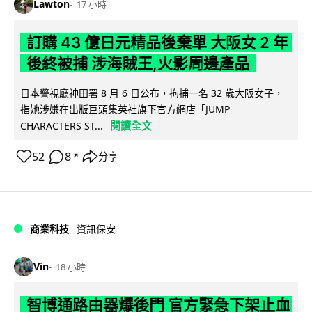
Lawton
17 小時
訂購 43 億日元精品後棄單 大阪女 2 年
後終被捕 涉海賊王,火影周邊產品
日本警視廳神田署 8 月 6 日公布，拘捕一名 32 歲大阪女子，
指她涉嫌在出版巨頭集英社旗下官方網店「JUMP
閱讀全文
CHARACTERS ST...
52
8
分享
↗
商業科技
資訊保安
Vin
18 小時
智博通路由器爆後門 官方緊急下架止血