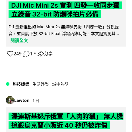
DJI Mic Mini 2s 實測 四發一收同步獨
立錄音 32-bit 防爆咪拍片必備
DJI 最新推出的 Mic Mini 2s 無線咪支援「四發一收」分軌錄
音，並首度下放 32-bit Float 浮點內錄功能。本文經實測其...
閱讀全文
249
1
分享
↗
科技娛樂
生活娛樂
城中熱話
Lawton
1 日
澤連斯基怒斥俄軍「人肉狩獵」 無人機
追殺烏克蘭小販近 40 秒仍被炸傷