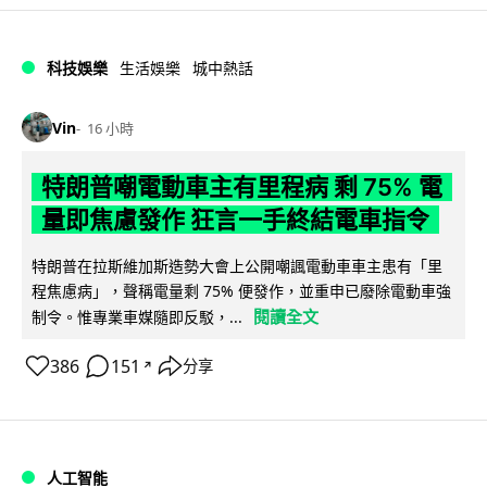
科技娛樂
生活娛樂
城中熱話
Vin
16 小時
特朗普嘲電動車主有里程病 剩 75% 電
量即焦慮發作 狂言一手終結電車指令
特朗普在拉斯維加斯造勢大會上公開嘲諷電動車車主患有「里
程焦慮病」，聲稱電量剩 75% 便發作，並重申已廢除電動車強
閱讀全文
制令。惟專業車媒隨即反駁，...
386
151
分享
↗
人工智能