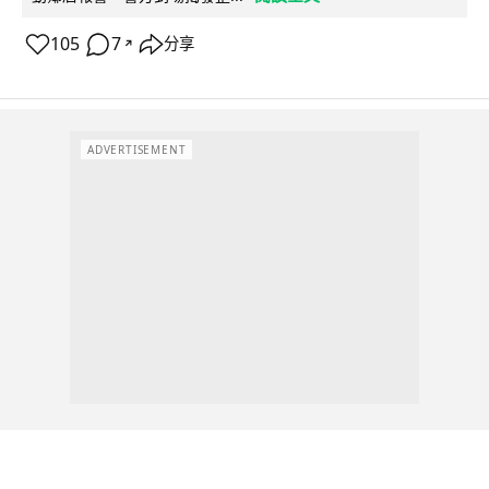
105
7
分享
↗
ADVERTISEMENT