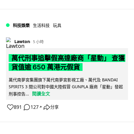
科技娛樂
生活科技
玩具
Lawton
5 小時
萬代刑事追擊假高達廠商「星動」 查獲
貨值逾 650 萬港元假貨
萬代南夢宮集團旗下萬代南夢宮影視工廠、萬代及 BANDAI
SPIRITS 3 間公司對中國大陸假冒 GUNPLA 廠商「星動」發起
閱讀全文
刑事控告...
891
127
分享
↗