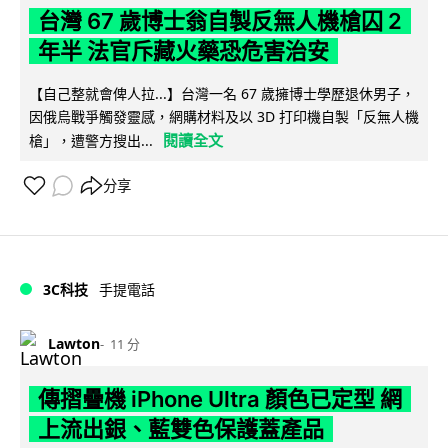
台灣 67 歲博士翁自製反無人機槍囚 2
年半 法官斥藏火藥恐危害治安
【自己整就會俾人拉...】台灣一名 67 歲擁博士學歷退休男子，
因俄烏戰爭觸發靈感，網購材料及以 3D 打印機自製「反無人機
閱讀全文
槍」，遭警方搜出...
分享
3C科技
手提電話
Lawton
11 分
傳摺疊機 iPhone Ultra 顏色已定型 網
上流出銀、藍雙色保護蓋產品