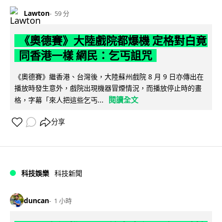
Lawton
59 分
《奧德賽》大陸戲院都爆機 定格對白竟
同香港一樣 網民：乞丐詛咒
《奧德賽》繼香港、台灣後，大陸蘇州戲院 8 月 9 日亦傳出在
播放時發生意外，戲院出現機器冒煙情況，而播放停止時的畫
閱讀全文
格，字幕「來人把這些乞丐...
分享
科技娛樂
科技新聞
duncan
1 小時