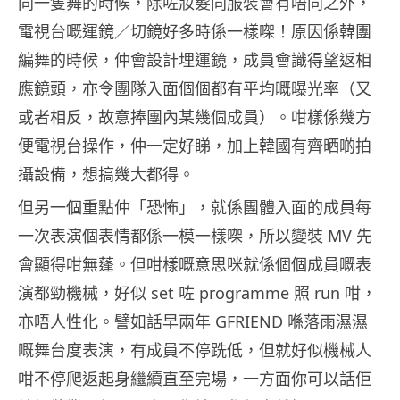
同一隻舞的時候，除咗妝髮同服裝會有唔同之外，
電視台嘅運鏡／切鏡好多時係一樣㗎！原因係韓團
編舞的時候，仲會設計埋運鏡，成員會識得望返相
應鏡頭，亦令團隊入面個個都有平均嘅曝光率（又
或者相反，故意捧團內某幾個成員）。咁樣係幾方
便電視台操作，仲一定好睇，加上韓國有齊晒啲拍
攝設備，想搞幾大都得。
但另一個重點仲「恐怖」，就係團體入面的成員每
一次表演個表情都係一模一樣㗎，所以變裝 MV 先
會顯得咁無蓬。但咁樣嘅意思咪就係個個成員嘅表
演都勁機械，好似 set 咗 programme 照 run 咁，
亦唔人性化。譬如話早兩年 GFRIEND 喺落雨濕濕
嘅舞台度表演，有成員不停跣低，但就好似機械人
咁不停爬返起身繼續直至完場，一方面你可以話佢