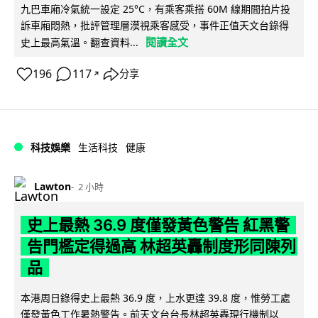
九巴車廂冷氣統一設定 25°C，有乘客乘搭 60M 線期間拍片投
訴車廂悶熱，批評管理層漠視乘客感受，事件正值天文台錄得
閱讀全文
史上最高氣溫。翻查資料...
196
117
分享
↗
科技娛樂
生活科技
健康
Lawton
2 小時
史上最熱 36.9 度僅發黃色警告 紅黑警
告門檻定得過高 林超英轟制度形同陳列
品
本港周日錄得史上最熱 36.9 度，上水更達 39.8 度，惟勞工處
僅發黃色工作暑熱警告。前天文台台長林超英轟現行機制以