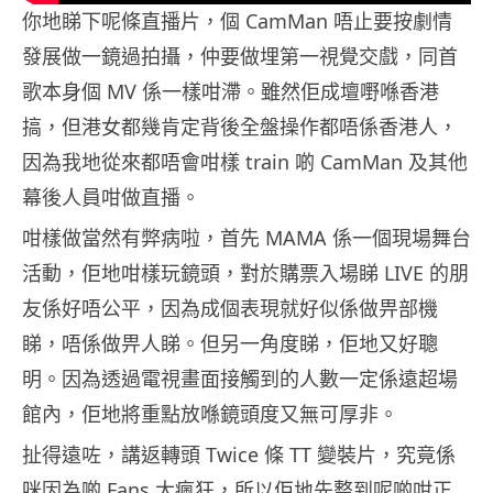
你地睇下呢條直播片，個 CamMan 唔止要按劇情
發展做一鏡過拍攝，仲要做埋第一視覺交戲，同首
歌本身個 MV 係一樣咁滯。雖然佢成壇嘢喺香港
搞，但港女都幾肯定背後全盤操作都唔係香港人，
因為我地從來都唔會咁樣 train 啲 CamMan 及其他
幕後人員咁做直播。
咁樣做當然有弊病啦，首先 MAMA 係一個現場舞台
活動，佢地咁樣玩鏡頭，對於購票入場睇 LIVE 的朋
友係好唔公平，因為成個表現就好似係做畀部機
睇，唔係做畀人睇。但另一角度睇，佢地又好聰
明。因為透過電視畫面接觸到的人數一定係遠超場
館內，佢地將重點放喺鏡頭度又無可厚非。
扯得遠咗，講返轉頭 Twice 條 TT 變裝片，究竟係
咪因為啲 Fans 太瘋狂，所以佢地先整到呢啲咁正