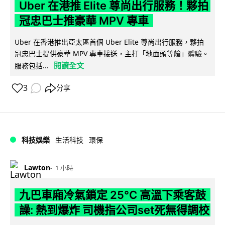
Uber 在港推 Elite 尊尚出行服務！夥拍
冠忠巴士推豪華 MPV 專車
Uber 在香港推出亞太區首個 Uber Elite 尊尚出行服務，夥拍
冠忠巴士提供豪華 MPV 專車接送，主打「地面頭等艙」體驗。
閱讀全文
服務包括...
3
分享
科技娛樂
生活科技
環保
Lawton
1 小時
九巴車廂冷氣鎖定 25°C 高溫下乘客鼓
譟: 熱到爆炸 司機指公司set死無得調校