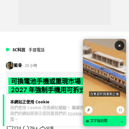
×
3C科技
手提電話
藍骨
23 小時
可換電池手機或重現市場 歐盟新例
2027 年強制手機用可拆式電池
本網站正使用 Cookie
歐盟新例將於 2027 年 2 月 18 日生效，規定手機及平板電腦電
我們使用 Cookie 改善網站體驗。 繼續使用
池須可由用戶自行拆換，目標是延長裝置壽命及減少電子垃
🎵
⛶
我們的網站即表示您同意我們的
Cookie 政
閱讀全文
圾。現時 Sams...
策
。
📖 文字版訪問
→
274
79
分享
↗