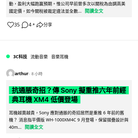
動，盈利大幅跑贏預期。惟公司早前曾多次以關稅為由調高美
閱讀全文
國定價，如今關稅被裁定違法並全數...
35
4
分享
↗
3C科技
流動音樂
音樂耳機
arthur
8 小時
抗通脹奇招？傳 Sony 擬重推六年前經
典耳機 XM4 低價登場
耳機越賣越貴，Sony 應對通脹的奇招居然是重推 6 年前的舊
機？ 消息指平價版 WH-1000XM4C 9 月登場，保留摺疊設計與
閱讀全文
40m...