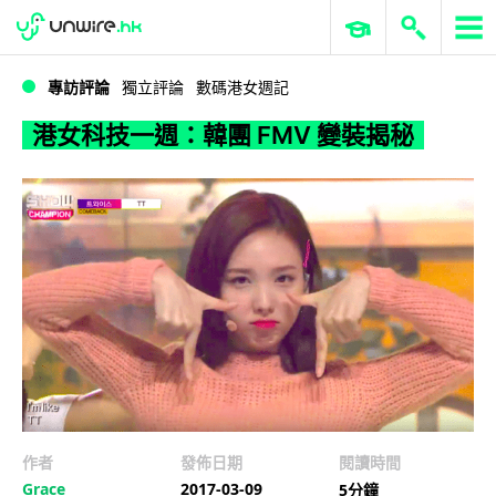
WWDC 2026
GenAI 與雲端科技專區
ERP 與商業 AI
港女科技一週：韓團 FMV 變裝揭秘
專訪評論
獨立評論
數碼港女週記
港女科技一週：韓團 FMV 變裝揭秘
作者
發佈日期
閱讀時間
Grace
2017-03-09
5分鐘