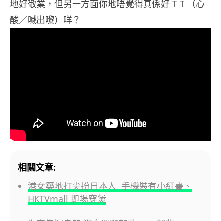
地好敬業，但另一方面你地唔覺得真係好 T T （心
酸／喊出嚟）咩？
相關文章:
港女築地打尖扮日本人 手機裝有小紅書、
HKTVmall 即場穿煲