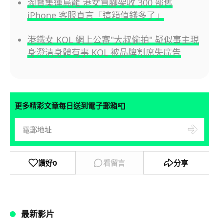
淘寶集運烏龍 港女買腳架收 300 部舊
iPhone 客服直言「這箱值錢多了」
港鐵女 KOL 網上公審"大叔偷拍" 疑似事主現
身澄清身體有事 KOL 被品牌割席失廣告
📮
更多精彩文章每日送到電子郵箱
讚好
0
看留言
分享
最新影片