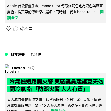
Apple 首款摺疊手機 iPhone Ultra 傳最終配色定為銀色與深藍
閱
雙色，捨棄早前傳出深灰選項。同時新一代 iPhone 18 Pr...
讀全文
分享
科技娛樂
生活科技
Lawton
20 分
冷氣機短路釀火警 東區議員建議夏天勿
開冷氣 指「防範火警 人人有責」
太古城海景花園海棠閣 1 個單位昨日（9 日）發生火警，懷疑
冷氣機電線短路引致，15 人吸入濃煙不適送院。事後港島東區
閱讀全文