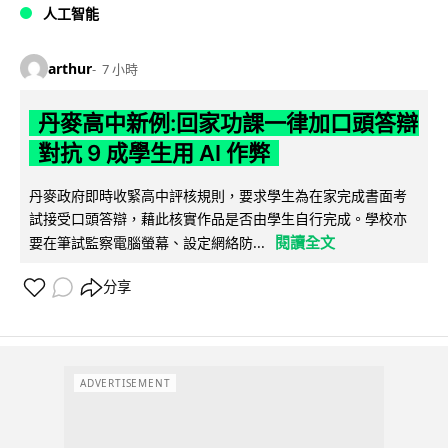
人工智能
arthur
7 小時
丹麥高中新例:回家功課一律加口頭答辯
對抗 9 成學生用 AI 作弊
丹麥政府即時收緊高中評核規則，要求學生為在家完成書面考
試接受口頭答辯，藉此核實作品是否由學生自行完成。學校亦
閱讀全文
要在筆試監察電腦螢幕、設定網絡防...
分享
ADVERTISEMENT