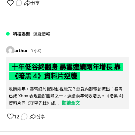
分享
科技娛樂
遊戲情報
arthur
9 小時
十年低谷終翻身 暴雪連續兩年增長 靠
《暗黑 4》資料片逆襲
收購兩年，暴雪終於擺脫動視魔咒？總裁內部電郵流出：暴雪
已成 Xbox 表現最好團隊之一，連續兩年營收增長。《暗黑 4》
閱讀全文
資料片同《守望先鋒》成...
12
分享