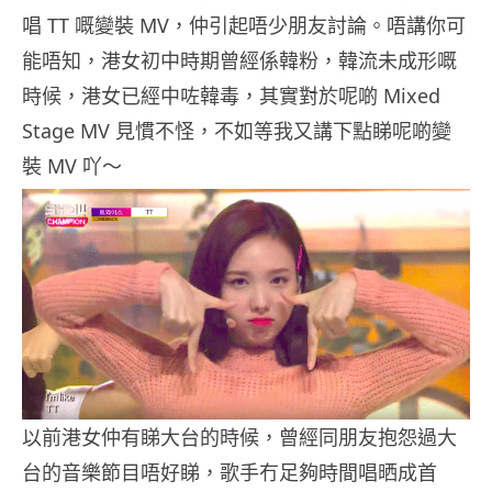
唱 TT 嘅變裝 MV，仲引起唔少朋友討論。唔講你可
能唔知，港女初中時期曾經係韓粉，韓流未成形嘅
時候，港女已經中咗韓毒，其實對於呢啲 Mixed
Stage MV 見慣不怪，不如等我又講下點睇呢啲變
裝 MV 吖～
以前港女仲有睇大台的時候，曾經同朋友抱怨過大
台的音樂節目唔好睇，歌手冇足夠時間唱晒成首