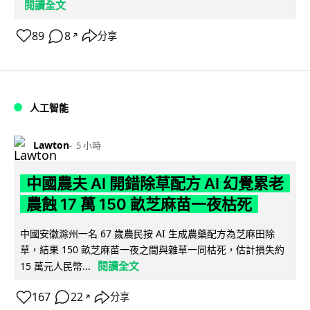
閱讀全文
89
8
分享
↗
人工智能
Lawton
5 小時
中國農夫 AI 開錯除草配方 AI 幻覺累老
農蝕 17 萬 150 畝芝麻苗一夜枯死
中國安徽滁州一名 67 歲農民按 AI 生成農藥配方為芝麻田除
草，結果 150 畝芝麻苗一夜之間與雜草一同枯死，估計損失約
閱讀全文
15 萬元人民幣...
167
22
分享
↗