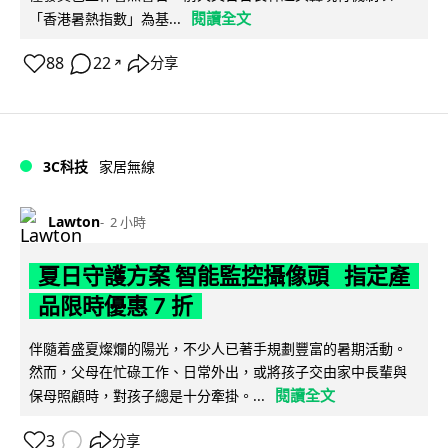
閱讀全文
「香港暑熱指數」為基...
88
22
分享
↗
3C科技
家居無線
Lawton
2 小時
夏日守護方案 智能監控攝像頭 指定產
品限時優惠 7 折
伴隨着盛夏燦爛的陽光，不少人已著手規劃豐富的暑期活動。
然而，父母在忙碌工作、日常外出，或將孩子交由家中長輩與
閱讀全文
保母照顧時，對孩子總是十分牽掛。...
3
分享