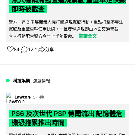
即時被截查
警方一連 2 周展開無人機打擊違規駕駛行動，重點打擊不專注
駕駛及重型車輛使用快線，一旦發現違規即由地面交通警截
閱讀全文
查。行動配合警方今年上半年致命...
84
12
分享
↗
科技娛樂
遊戲情報
Lawton
5 小時
PS6 及次世代 PSP 傳聞流出 記憶體危
機恐拖累推出時間