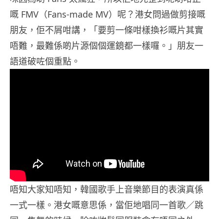
嘅 FMV（Fans-made MV）呢？港女問過做剪接嘅
朋友，佢不屑咁講，「要剪一條咁樣換衫嘅片其實
唔難，最難係啲片源個個運鏡都一樣囉。」朋友一
語道破咗個重點。
唔知大家知唔知，韓國歌手上音樂節目的表演真係
一式一樣。港女嘅意思係，當佢地唱同一首歌／跳