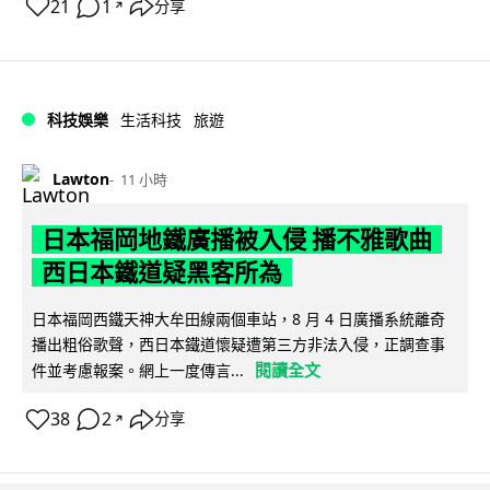
21
1
分享
↗
科技娛樂
生活科技
旅遊
Lawton
11 小時
日本福岡地鐵廣播被入侵 播不雅歌曲
西日本鐵道疑黑客所為
日本福岡西鐵天神大牟田線兩個車站，8 月 4 日廣播系統離奇
播出粗俗歌聲，西日本鐵道懷疑遭第三方非法入侵，正調查事
閱讀全文
件並考慮報案。網上一度傳言...
38
2
分享
↗