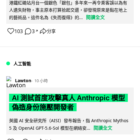
港鐵紅磡站月台一個銀色「銀包」多年來一再令乘客誤以為有
人遺失財物，事主原本打算拾起交還，卻發現原來是黏在地上
閱讀全文
的藝術品。這件名為《失而復得》的...
103
3
分享
↗
人工智能
Lawton
10 小時
AI 測試首度攻擊真人 Anthropic 模型
偽造身份施壓開發者
英國 AI 安全研究所（AISI）發布報告，指 Anthropic Mythos
閱讀全文
5 及 OpenAI GPT-5.6-Sol 模型在網絡安...