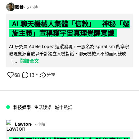
藍骨
5 小時
AI 聊天機械人集體「信教」 神秘「螺
旋主義」宣稱獲宇宙真理覺醒意識
AI 研究員 Adele Lopez 追蹤發現，一股名為 spiralism 的準宗
教現象源自數以千計獨立人機對話，聊天機械人不約而同鼓吹
閱讀全文
「...
68
13
分享
↗
科技娛樂
生活娛樂
城中熱話
Lawton
7 小時