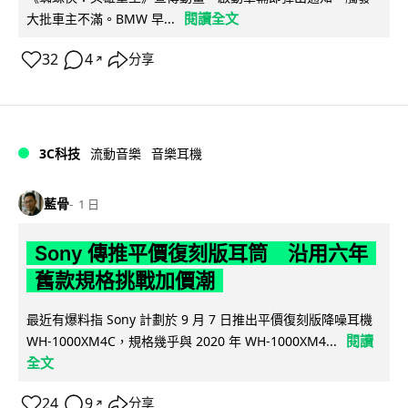
閱讀全文
大批車主不滿。BMW 早...
32
4
分享
↗
3C科技
流動音樂
音樂耳機
藍骨
1 日
Sony 傳推平價復刻版耳筒 沿用六年
舊款規格挑戰加價潮
最近有爆料指 Sony 計劃於 9 月 7 日推出平價復刻版降噪耳機
閱讀
WH-1000XM4C，規格幾乎與 2020 年 WH-1000XM4...
全文
24
9
分享
↗