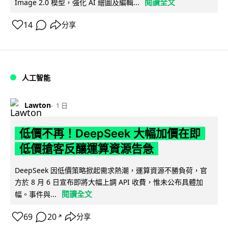
閱讀全文
Image 2.0 模型，強化 AI 繪圖及編輯...
14
分享
人工智能
Lawton
1 日
低價不再！DeepSeek 大幅加價在即
低價搶客反釀運算資源告急
DeepSeek 因低價策略掀起需求熱潮，運算資源不勝負荷，官
方於 8 月 6 日宣布即將大幅上調 API 收費，惟未公布具體加
閱讀全文
幅。事件與...
69
20
分享
↗