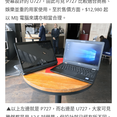
熒幕設計的 U727，由此可見 P727 比較適合商務、
娛樂並重的用家使用。至於售價方面，$12,980 起
以 MIJ 電腦來講亦相當合理。
▲以上左邊就是 P727，而右邊是 U727，大家可見