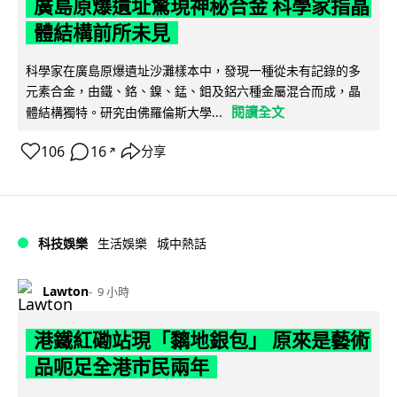
廣島原爆遺址驚現神秘合金 科學家指晶
體結構前所未見
科學家在廣島原爆遺址沙灘樣本中，發現一種從未有記錄的多
元素合金，由鐵、鉻、鎳、錳、鉬及鋁六種金屬混合而成，晶
閱讀全文
體結構獨特。研究由佛羅倫斯大學...
106
16
分享
↗
科技娛樂
生活娛樂
城中熱話
Lawton
9 小時
港鐵紅磡站現「黐地銀包」 原來是藝術
品呃足全港市民兩年