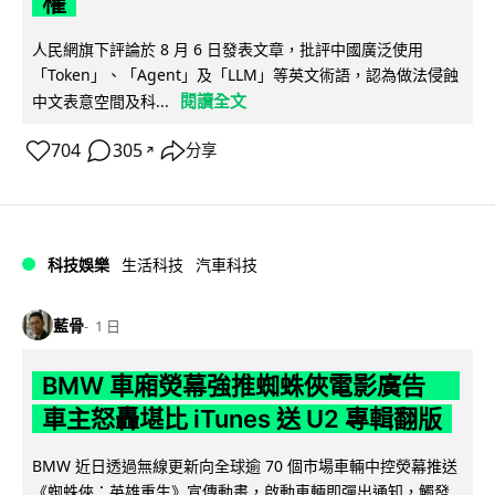
權
人民網旗下評論於 8 月 6 日發表文章，批評中國廣泛使用
「Token」、「Agent」及「LLM」等英文術語，認為做法侵蝕
閱讀全文
中文表意空間及科...
704
305
分享
↗
科技娛樂
生活科技
汽車科技
藍骨
1 日
BMW 車廂熒幕強推蜘蛛俠電影廣告
車主怒轟堪比 iTunes 送 U2 專輯翻版
BMW 近日透過無線更新向全球逾 70 個市場車輛中控熒幕推送
《蜘蛛俠：英雄重生》宣傳動畫，啟動車輛即彈出通知，觸發