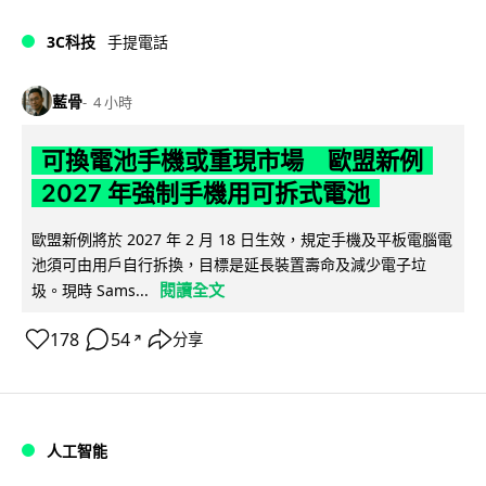
3C科技
手提電話
藍骨
4 小時
可換電池手機或重現市場 歐盟新例
2027 年強制手機用可拆式電池
歐盟新例將於 2027 年 2 月 18 日生效，規定手機及平板電腦電
池須可由用戶自行拆換，目標是延長裝置壽命及減少電子垃
閱讀全文
圾。現時 Sams...
178
54
分享
↗
人工智能