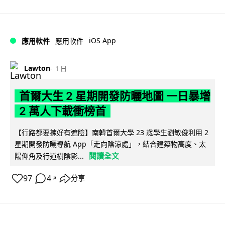
iOS App
應用軟件
應用軟件
Lawton
1 日
首爾大生 2 星期開發防曬地圖 一日暴增
2 萬人下載衝榜首
【行路都要揀好有遮陰】南韓首爾大學 23 歲學生劉敏俊利用 2
星期開發防曬導航 App「走向陰涼處」，結合建築物高度、太
閱讀全文
陽仰角及行道樹陰影...
97
4
分享
↗