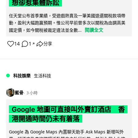
想卻惹集體訴訟
任天堂公布首季業績，受遊戲熱賣及一筆美國退還關稅款項帶
動，盈利大幅跑贏預期。惟公司早前曾多次以關稅為由調高美
閱讀全文
國定價，如今關稅被裁定違法並全數...
14
1
分享
↗
科技娛樂
生活科技
藍骨
3 小時
Google 地圖可直接叫外賣訂酒店 香
港開通時間仍未有着落
Google 為 Google Maps 內置聊天助手 Ask Maps 新增叫外