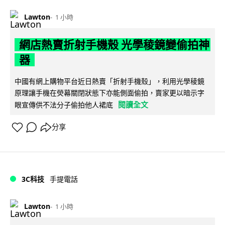
Lawton
1 小時
網店熱賣折射手機殼 光學稜鏡變偷拍神
器
中國有網上購物平台近日熱賣「折射手機殼」，利用光學稜鏡
原理讓手機在熒幕關閉狀態下亦能側面偷拍，賣家更以暗示字
閱讀全文
眼宣傳供不法分子偷拍他人裙底
分享
3C科技
手提電話
Lawton
1 小時