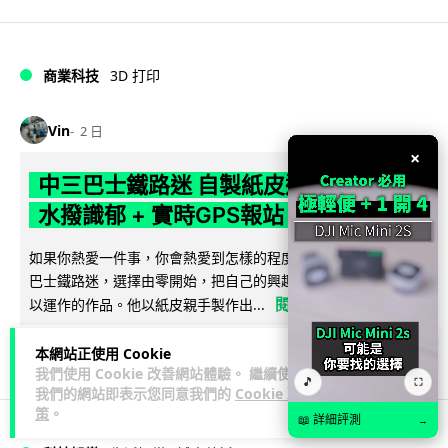
商業科技
3D 打印
Vin
2 日
×
中三巴士鐵路迷 自製紙皮遙控巴士 門,
水撥識郁 + 實時GPS報站
如果你熱愛一件事，你會熱愛到怎樣的程度？一位就讀中三的
巴士鐵路迷，選擇由零開始，把自己的興趣一步步變成真正可
閱讀全文
以運作的作品。他以紙皮親手製作出...
4,788
263
分享
↗
本網站正使用 Cookie
我們使用 Cookie 改善網站體驗。 繼續使用
🎵
⛶
我們的網站即表示您同意我們的
Cookie 政
策
。
📖 詳細評測
→