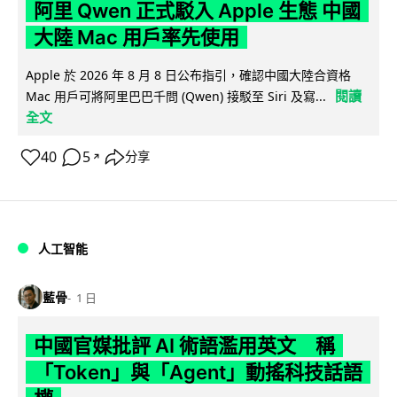
阿里 Qwen 正式駁入 Apple 生態 中國
大陸 Mac 用戶率先使用
Apple 於 2026 年 8 月 8 日公布指引，確認中國大陸合資格
閱讀
Mac 用戶可將阿里巴巴千問 (Qwen) 接駁至 Siri 及寫...
全文
40
5
分享
↗
人工智能
藍骨
1 日
中國官媒批評 AI 術語濫用英文 稱
「Token」與「Agent」動搖科技話語