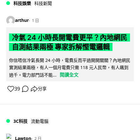
科技娛樂
科技新聞
arthur
1 日
冷氣 24 小時長開電費更平？內地網民
自測結果兩極 專家拆解慳電邏輯
你信唔信冷氣長開 24 小時，電費反而平過開開關關？內地網民
實測結果兩極，有人一個月電費只需 118 元人民幣，有人飆到
閱讀全文
過千。電力部門話不能...
39
分享
3C科技
流動電腦
Lawton
2 日