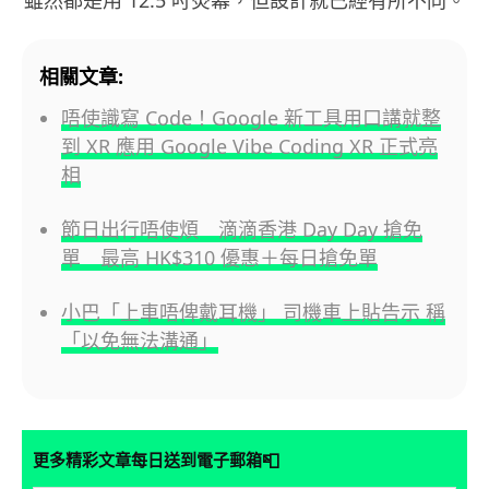
雖然都是用 12.5 吋熒幕，但設計就已經有所不同。
相關文章:
唔使識寫 Code！Google 新工具用口講就整
到 XR 應用 Google Vibe Coding XR 正式亮
相
節日出行唔使煩 滴滴香港 Day Day 搶免
單 最高 HK$310 優惠＋每日搶免單
小巴「上車唔俾戴耳機」 司機車上貼告示 稱
「以免無法溝通」
📮
更多精彩文章每日送到電子郵箱