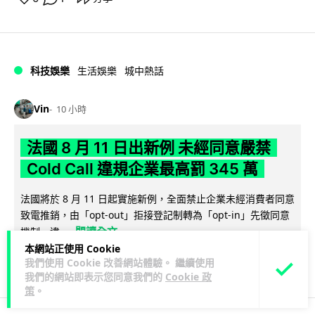
科技娛樂
生活娛樂
城中熱話
Vin
10 小時
法國 8 月 11 日出新例 未經同意嚴禁
Cold Call 違規企業最高罰 345 萬
法國將於 8 月 11 日起實施新例，全面禁止企業未經消費者同意
致電推銷，由「opt-out」拒接登記制轉為「opt-in」先徵同意
閱讀全文
機制。違...
本網站正使用 Cookie
199
19
我們使用 Cookie 改善網站體驗。 繼續使用
分享
↗
我們的網站即表示您同意我們的
Cookie 政
策
。