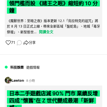
領門檻而設 《諸王之眠》縮短約 10 分
鐘
《魔獸世界：至暗之夜》版本更新 12.1「烏拉特克的詛咒」將
於 8 月 13 日正式上線，帶來全新區域「盤蛇島」、地城「毒牙
閱讀全文
祭壇」、新型態世...
71
分享
科技娛樂
遊戲情報
Lawton
8 小時
日本二手遊戲店減 90% 門市 業績反增
四成 "懷舊"在 Z 世代變成最潮「新鮮