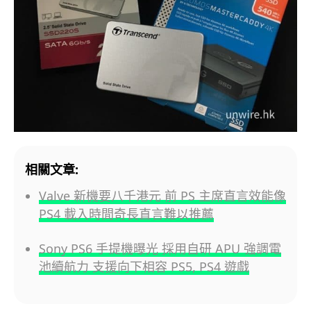
相關文章:
Valve 新機要八千港元 前 PS 主席直言效能像
PS4 載入時間奇長直言難以推薦
Sony PS6 手提機曝光 採用自研 APU 強調電
池續航力 支援向下相容 PS5, PS4 遊戲