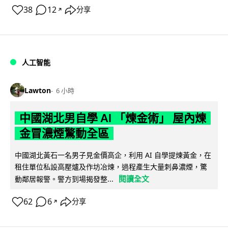
38
12
分享
↗
人工智能
Lawton
6 小時
中國湖北男自學 AI 「煉金術」 屋內煉
金冒濃煙驚動全區
中國湖北黃石一名男子見金價高企，利用 AI 自學提煉黃金，在
租住單位私設高壓爐及作坊冶煉，過程產生大量刺鼻濃煙，驚
閱讀全文
動鄰居報警。警方到場揭發整...
62
6
分享
↗