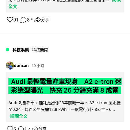
全文
91
8
分享
↗
科技娛樂
科技新聞
duncan
10 小時
Audi 最慳電量產車現身 A2 e-tron 迷
彩造型曝光 快充 26 分鐘充滿 8 成電
Audi 呢部新車，能耗竟然係25年前嘅一半。 A2 e-tron 風阻低
至0.24，每百公里只需12.8 kWh，一度電行到7.8公里。6...
閱讀全文
6
1
分享
↗