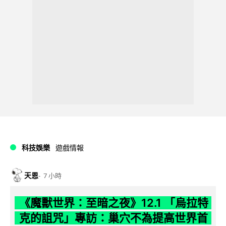
科技娛樂
遊戲情報
天恩
7 小時
《魔獸世界：至暗之夜》12.1 「烏拉特
克的詛咒」專訪：巢穴不為提高世界首