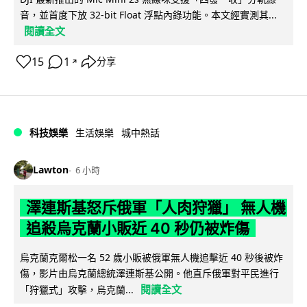
音，並首度下放 32-bit Float 浮點內錄功能。本文經實測其...
閱讀全文
15
1
分享
↗
科技娛樂
生活娛樂
城中熱話
Lawton
6 小時
澤連斯基怒斥俄軍「人肉狩獵」 無人機
追殺烏克蘭小販近 40 秒仍被炸傷
烏克蘭克爾松一名 52 歲小販被俄軍無人機追擊近 40 秒後被炸
傷，影片由烏克蘭總統澤連斯基公開。他直斥俄軍對平民進行
閱讀全文
「狩獵式」攻擊，烏克蘭...