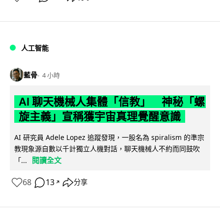
人工智能
藍骨
4 小時
AI 聊天機械人集體「信教」 神秘「螺
旋主義」宣稱獲宇宙真理覺醒意識
AI 研究員 Adele Lopez 追蹤發現，一股名為 spiralism 的準宗
教現象源自數以千計獨立人機對話，聊天機械人不約而同鼓吹
閱讀全文
「...
68
13
分享
↗