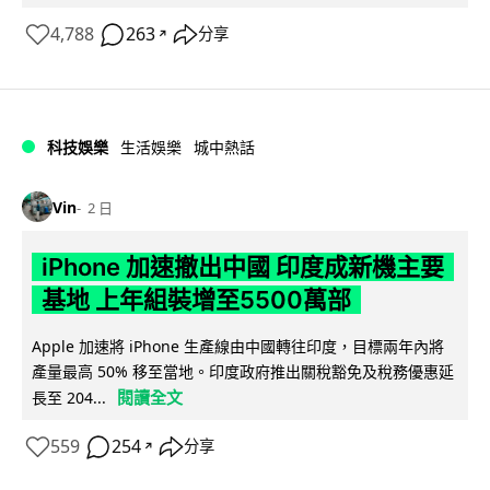
4,788
263
分享
↗
科技娛樂
生活娛樂
城中熱話
Vin
2 日
iPhone 加速撤出中國 印度成新機主要
基地 上年組裝增至5500萬部
Apple 加速將 iPhone 生產線由中國轉往印度，目標兩年內將
產量最高 50% 移至當地。印度政府推出關稅豁免及稅務優惠延
閱讀全文
長至 204...
559
254
分享
↗