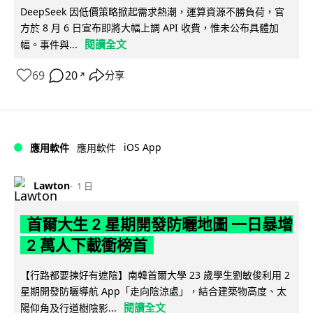
DeepSeek 因低價策略掀起需求熱潮，運算資源不勝負荷，官
方於 8 月 6 日宣布即將大幅上調 API 收費，惟未公布具體加
閱讀全文
幅。事件與...
69
20
分享
↗
iOS App
應用軟件
應用軟件
Lawton
1 日
首爾大生 2 星期開發防曬地圖 一日暴增
2 萬人下載衝榜首
【行路都要揀好有遮陰】南韓首爾大學 23 歲學生劉敏俊利用 2
星期開發防曬導航 App「走向陰涼處」，結合建築物高度、太
閱讀全文
陽仰角及行道樹陰影...