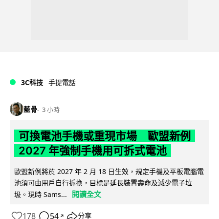
3C科技
手提電話
藍骨
3 小時
可換電池手機或重現市場 歐盟新例
2027 年強制手機用可拆式電池
歐盟新例將於 2027 年 2 月 18 日生效，規定手機及平板電腦電
池須可由用戶自行拆換，目標是延長裝置壽命及減少電子垃
閱讀全文
圾。現時 Sams...
178
54
分享
↗