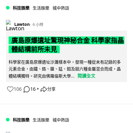
科技娛樂
生活娛樂
城中熱話
Lawton
6 小時
廣島原爆遺址驚現神秘合金 科學家指晶
體結構前所未見
科學家在廣島原爆遺址沙灘樣本中，發現一種從未有記錄的多
元素合金，由鐵、鉻、鎳、錳、鉬及鋁六種金屬混合而成，晶
閱讀全文
體結構獨特。研究由佛羅倫斯大學...
106
16
分享
↗
科技娛樂
生活娛樂
城中熱話