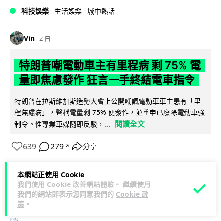
科技娛樂
生活娛樂
城中熱話
Vin
2 日
特朗普嘲電動車主有里程病 剩 75% 電
量即焦慮發作 狂言一手終結電車指令
特朗普在拉斯維加斯造勢大會上公開嘲諷電動車車主患有「里
程焦慮病」，聲稱電量剩 75% 便發作，並重申已廢除電動車強
閱讀全文
制令。惟專業車媒隨即反駁，...
639
279
分享
↗
本網站正使用 Cookie
我們使用 Cookie 改善網站體驗。 繼續使用
我們的網站即表示您同意我們的
Cookie 政
人工智能
策
。