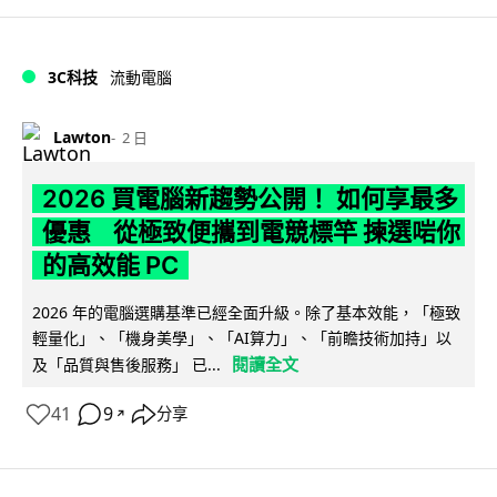
3C科技
流動電腦
Lawton
2 日
2026 買電腦新趨勢公開！ 如何享最多
優惠 從極致便攜到電競標竿 揀選啱你
的高效能 PC
2026 年的電腦選購基準已經全面升級。除了基本效能，「極致
輕量化」、「機身美學」、「AI算力」、「前瞻技術加持」以
閱讀全文
及「品質與售後服務」 已...
41
9
分享
↗