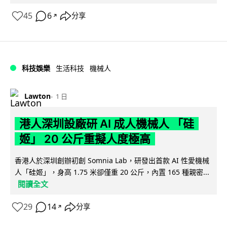
45
6
分享
↗
科技娛樂
生活科技
機械人
Lawton
1 日
港人深圳設廠研 AI 成人機械人 「硅
姬」 20 公斤重擬人度極高
香港人於深圳創辦初創 Somnia Lab，研發出首款 AI 性愛機械
人「硅姬」，身高 1.75 米卻僅重 20 公斤，內置 165 種親密...
閱讀全文
29
14
分享
↗