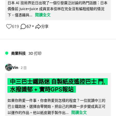
日本 AI 技術界近日出現了一個引發廣泛討論的熱門話題：日本
偶像前 Juice=Juice 成員宮本佳林在完全沒有編程經驗的情況
閱讀全文
下，僅憑藉與...
619
67
分享
↗
商業科技
3D 打印
Vin
2 日
中三巴士鐵路迷 自製紙皮遙控巴士 門,
水撥識郁 + 實時GPS報站
如果你熱愛一件事，你會熱愛到怎樣的程度？一位就讀中三的
巴士鐵路迷，選擇由零開始，把自己的興趣一步步變成真正可
閱讀全文
以運作的作品。他以紙皮親手製作出...