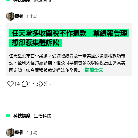
藍骨
1 小時
任天堂多收關稅不作退款 業績報告理
想卻惹集體訴訟
任天堂公布首季業績，受遊戲熱賣及一筆美國退還關稅款項帶
動，盈利大幅跑贏預期。惟公司早前曾多次以關稅為由調高美
閱讀全文
國定價，如今關稅被裁定違法並全數...
14
1
分享
↗
科技娛樂
生活科技
藍骨
2 小時