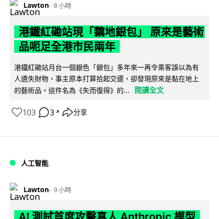
Lawton
8 小時
港鐵紅磡站現「黐地銀包」 原來是藝術
品呃足全港市民兩年
港鐵紅磡站月台一個銀色「銀包」多年來一再令乘客誤以為有
人遺失財物，事主原本打算拾起交還，卻發現原來是黏在地上
閱讀全文
的藝術品。這件名為《失而復得》的...
103
3
分享
↗
人工智能
Lawton
9 小時
AI 測試首度攻擊真人 Anthropic 模型