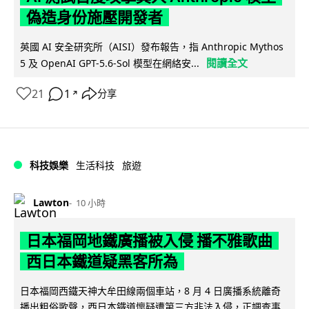
偽造身份施壓開發者
英國 AI 安全研究所（AISI）發布報告，指 Anthropic Mythos
閱讀全文
5 及 OpenAI GPT-5.6-Sol 模型在網絡安...
21
1
分享
↗
科技娛樂
生活科技
旅遊
Lawton
10 小時
日本福岡地鐵廣播被入侵 播不雅歌曲
西日本鐵道疑黑客所為
日本福岡西鐵天神大牟田線兩個車站，8 月 4 日廣播系統離奇
播出粗俗歌聲，西日本鐵道懷疑遭第三方非法入侵，正調查事