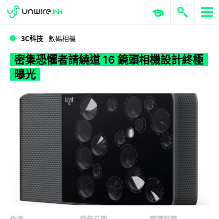
WWDC 2026
GenAI 與雲端科技專區
ERP 與商業 AI
密集恐懼者請繞道 16 鏡頭相機設計終極曝光
3C科技
數碼相機
密集恐懼者請繞道 16 鏡頭相機設計終極
曝光
作者
發佈日期
閱讀時間