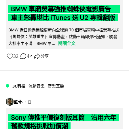
BMW 車廂熒幕強推蜘蛛俠電影廣告
車主怒轟堪比 iTunes 送 U2 專輯翻版
BMW 近日透過無線更新向全球逾 70 個市場車輛中控熒幕推送
《蜘蛛俠：英雄重生》宣傳動畫，啟動車輛即彈出通知，觸發
閱讀全文
大批車主不滿。BMW 早...
32
4
分享
↗
3C科技
流動音樂
音樂耳機
藍骨
1 日
Sony 傳推平價復刻版耳筒 沿用六年
舊款規格挑戰加價潮