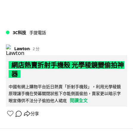
3C科技
手提電話
Lawton
2 分
網店熱賣折射手機殼 光學稜鏡變偷拍神
器
中國有網上購物平台近日熱賣「折射手機殼」，利用光學稜鏡
原理讓手機在熒幕關閉狀態下亦能側面偷拍，賣家更以暗示字
閱讀全文
眼宣傳供不法分子偷拍他人裙底
分享