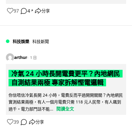
97
4
分享
↗
科技娛樂
科技新聞
arthur
1 日
冷氣 24 小時長開電費更平？內地網民
自測結果兩極 專家拆解慳電邏輯
你信唔信冷氣長開 24 小時，電費反而平過開開關關？內地網民
實測結果兩極，有人一個月電費只需 118 元人民幣，有人飆到
閱讀全文
過千。電力部門話不能...
39
分享