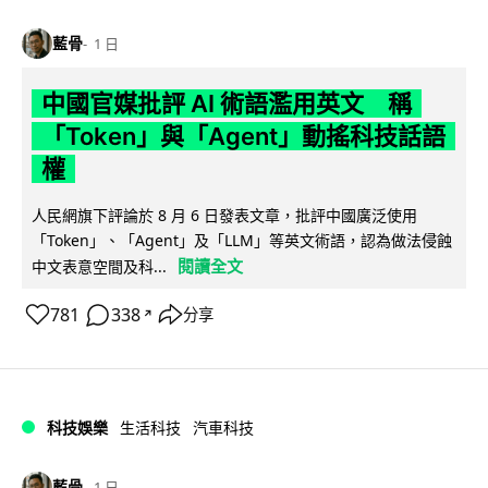
藍骨
1 日
中國官媒批評 AI 術語濫用英文 稱
「Token」與「Agent」動搖科技話語
權
人民網旗下評論於 8 月 6 日發表文章，批評中國廣泛使用
「Token」、「Agent」及「LLM」等英文術語，認為做法侵蝕
閱讀全文
中文表意空間及科...
781
338
分享
↗
科技娛樂
生活科技
汽車科技
藍骨
1 日