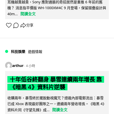
耳機越賣越貴，Sony 應對通脹的奇招居然是重推 6 年前的舊
機？ 消息指平價版 WH-1000XM4C 9 月登場，保留摺疊設計與
閱讀全文
40m...
分享
科技娛樂
遊戲情報
arthur
4 小時
十年低谷終翻身 暴雪連續兩年增長 靠
《暗黑 4》資料片逆襲
收購兩年，暴雪終於擺脫動視魔咒？總裁內部電郵流出：暴雪
已成 Xbox 表現最好團隊之一，連續兩年營收增長。《暗黑 4》
閱讀全文
資料片同《守望先鋒》成...