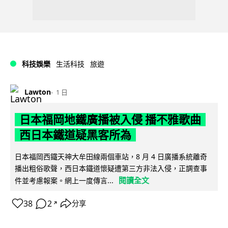
科技娛樂
生活科技
旅遊
Lawton
1 日
日本福岡地鐵廣播被入侵 播不雅歌曲
西日本鐵道疑黑客所為
日本福岡西鐵天神大牟田線兩個車站，8 月 4 日廣播系統離奇
播出粗俗歌聲，西日本鐵道懷疑遭第三方非法入侵，正調查事
閱讀全文
件並考慮報案。網上一度傳言...
38
2
分享
↗