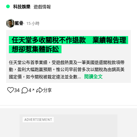
科技娛樂
遊戲情報
藍骨
15 小時
任天堂多收關稅不作退款 業績報告理
想卻惹集體訴訟
任天堂公布首季業績，受遊戲熱賣及一筆美國退還關稅款項帶
動，盈利大幅跑贏預期。惟公司早前曾多次以關稅為由調高美
閱讀全文
國定價，如今關稅被裁定違法並全數...
34
4
分享
↗
ADVERTISEMENT