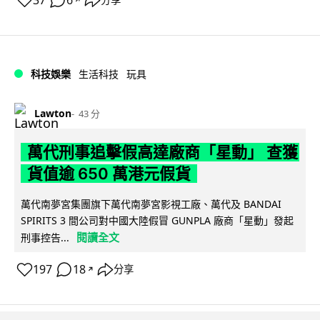
37
6
科技娛樂
生活科技
玩具
Lawton
43 分
萬代刑事追擊假高達廠商「星動」 查獲
貨值逾 650 萬港元假貨
萬代南夢宮集團旗下萬代南夢宮影視工廠、萬代及 BANDAI
SPIRITS 3 間公司對中國大陸假冒 GUNPLA 廠商「星動」發起
閱讀全文
刑事控告...
197
18
分享
↗