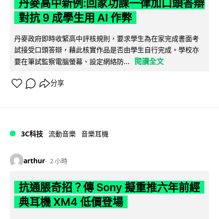
丹麥高中新例:回家功課一律加口頭答辯
對抗 9 成學生用 AI 作弊
丹麥政府即時收緊高中評核規則，要求學生為在家完成書面考
試接受口頭答辯，藉此核實作品是否由學生自行完成。學校亦
閱讀全文
要在筆試監察電腦螢幕、設定網絡防...
分享
3C科技
流動音樂
音樂耳機
arthur
2 小時
抗通脹奇招？傳 Sony 擬重推六年前經
典耳機 XM4 低價登場