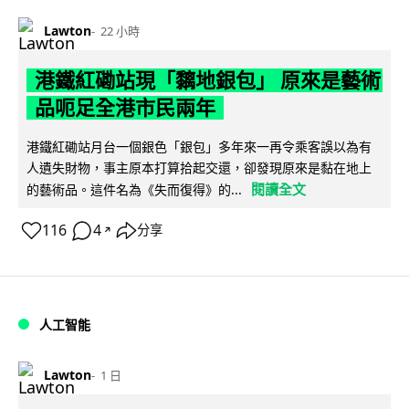
Lawton
22 小時
港鐵紅磡站現「黐地銀包」 原來是藝術
品呃足全港市民兩年
港鐵紅磡站月台一個銀色「銀包」多年來一再令乘客誤以為有
人遺失財物，事主原本打算拾起交還，卻發現原來是黏在地上
閱讀全文
的藝術品。這件名為《失而復得》的...
116
4
分享
↗
人工智能
Lawton
1 日