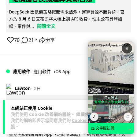
DeepSeek 因低價策略掀起需求熱潮，運算資源不勝負荷，官
方於 8 月 6 日宣布即將大幅上調 API 收費，惟未公布具體加
閱讀全文
幅。事件與...
70
21
分享
↗
×
iOS App
應用軟件
應用軟件
Lawton
2 日
首爾大生 2 星期開發防曬地圖 一日暴增
本網站正使用 Cookie
2 萬人下載衝榜首
我們使用 Cookie 改善網站體驗。 繼續使用
🎵
⛶
我們的網站即表示您同意我們的
Cookie 政
策
。
【行路都要揀好有遮陰】南韓首爾大學 23 歲學生劉敏俊利用 2
📖 文字版訪問
→
星期開發防曬導航 App「走向陰涼處」，結合建築物高度、太