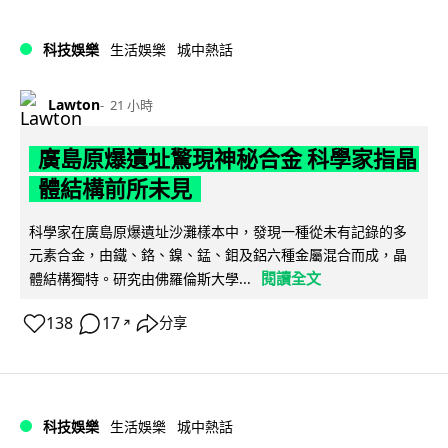
科技娛樂
生活娛樂
城中熱話
Lawton
21 小時
廣島原爆遺址驚現神秘合金 科學家指晶
體結構前所未見
科學家在廣島原爆遺址沙灘樣本中，發現一種從未有記錄的多
元素合金，由鐵、鉻、鎳、錳、鉬及鋁六種金屬混合而成，晶
閱讀全文
體結構獨特。研究由佛羅倫斯大學...
138
17
分享
↗
科技娛樂
生活娛樂
城中熱話