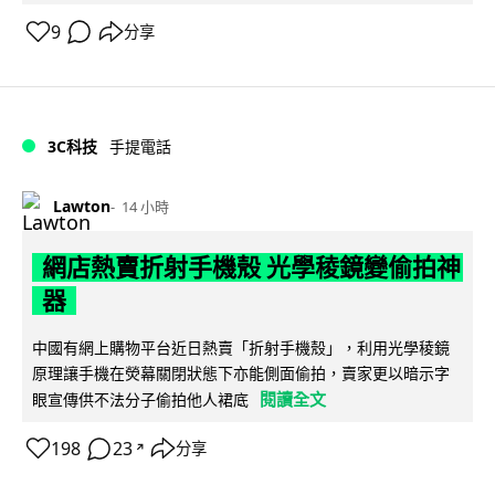
9
分享
3C科技
手提電話
Lawton
14 小時
網店熱賣折射手機殼 光學稜鏡變偷拍神
器
中國有網上購物平台近日熱賣「折射手機殼」，利用光學稜鏡
原理讓手機在熒幕關閉狀態下亦能側面偷拍，賣家更以暗示字
閱讀全文
眼宣傳供不法分子偷拍他人裙底
198
23
分享
↗