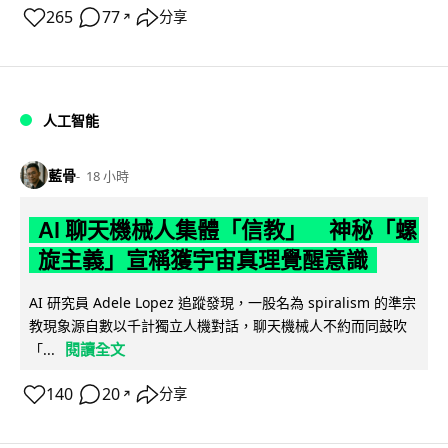
265
77
分享
↗
人工智能
藍骨
18 小時
AI 聊天機械人集體「信教」 神秘「螺
旋主義」宣稱獲宇宙真理覺醒意識
AI 研究員 Adele Lopez 追蹤發現，一股名為 spiralism 的準宗
教現象源自數以千計獨立人機對話，聊天機械人不約而同鼓吹
閱讀全文
「...
140
20
分享
↗