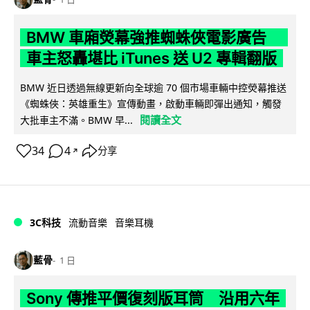
BMW 車廂熒幕強推蜘蛛俠電影廣告
車主怒轟堪比 iTunes 送 U2 專輯翻版
BMW 近日透過無線更新向全球逾 70 個市場車輛中控熒幕推送
《蜘蛛俠：英雄重生》宣傳動畫，啟動車輛即彈出通知，觸發
閱讀全文
大批車主不滿。BMW 早...
34
4
分享
↗
3C科技
流動音樂
音樂耳機
藍骨
1 日
Sony 傳推平價復刻版耳筒 沿用六年