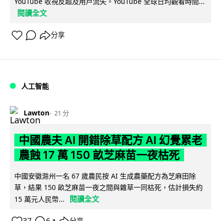
YouTube 收視反超及用戶流失。YouTube 全球日均觀看時間...
閱讀全文
分享
人工智能
Lawton
21 分
中國農夫 AI 開錯除草配方 AI 幻覺累老
農蝕 17 萬 150 畝芝麻苗一夜枯死
中國安徽滁州一名 67 歲農民按 AI 生成農藥配方為芝麻田除
草，結果 150 畝芝麻苗一夜之間與雜草一同枯死，估計損失約
閱讀全文
15 萬元人民幣...
分享
↗