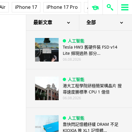
Air
iPhone 17
iPhone 17 Pro
AirPods Pro 3
Ap
最新文章
全部
人工智能
Tesla HW3 舊硬件裝 FSD v14
Lite 頻現過熱 部分...
06.08.2026
人工智能
港大工程學院研極簡架構晶片 搜
尋速度勝標準 CPU 1 億倍
06.08.2026
人工智能
靠快閃記憶體紓緩 DRAM 不足
KIOXIA 推 XL1 記憶體...