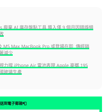
ucks 廢棄 AI 庫存盤點工具 導入僅 9 個月因錯誤頻
敗
 及 M5 Max MacBook Pro 或登場在即 傳經銷
著減少
撐 iPhone Air 電池表現 Apple 豪擲 195
國玻璃生產
📮
送到電子郵箱