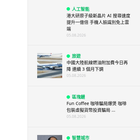
人工智能
港大研原子級新晶片 AI 搜尋速度
提升一億倍 手機人臉識別免上雲
端
05.08.2026
旅遊
中國大陸航線燃油附加費今日再
降 連續 3 個月下調
05.08.2026
區塊鏈
Fun Coffee 咖啡騙局爆煲 咖啡
包裝虛擬貨幣投資騙局 ...
05.08.2026
智慧城市