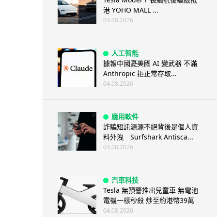
港 YOHO MALL ...
04.08.2026
人工智能
據報中國憂美國 AI 變武器 不滿
Anthropic 拒正常存取...
04.08.2026
應用軟件
詐騙短訊源源不絕背後是個人資
料外洩 Surfshark Antisca...
04.08.2026
汽車科技
Tesla 無預警推出兒童車 無電池
電機一樣秒殺 炒至約港幣39萬
04.08.2026