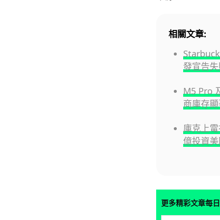
相關文章:
Starb
發宣告失
M5 Pro
商庫存顯
庫克上電視力
億投資美
更多精彩文章每日