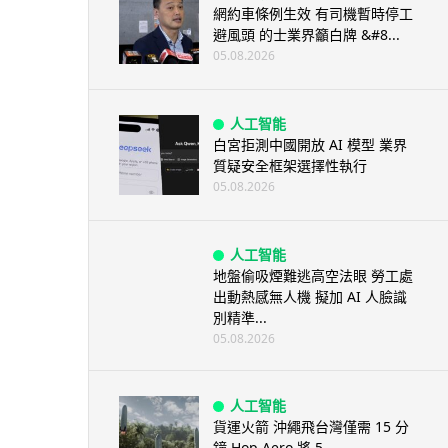
網約車條例生效 有司機暫時停工
避風頭 的士業界籲白牌 &#8...
05.08.2026
人工智能
白宮拒測中國開放 AI 模型 業界
質疑安全框架選擇性執行
05.08.2026
人工智能
地盤偷吸煙難逃高空法眼 勞工處
出動熱感無人機 擬加 AI 人臉識
別精準...
05.08.2026
人工智能
貨運火箭 沖繩飛台灣僅需 15 分
鐘 Hop Aero 將 5...