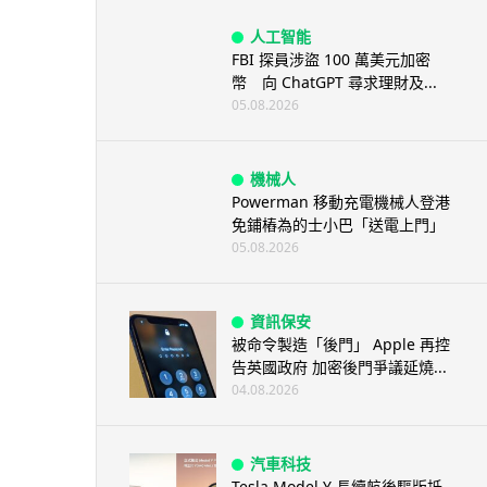
人工智能
FBI 探員涉盜 100 萬美元加密
幣 向 ChatGPT 尋求理財及...
05.08.2026
機械人
Powerman 移動充電機械人登港
免鋪樁為的士小巴「送電上門」
05.08.2026
資訊保安
被命令製造「後門」 Apple 再控
告英國政府 加密後門爭議延燒...
04.08.2026
汽車科技
Tesla Model Y 長續航後驅版抵