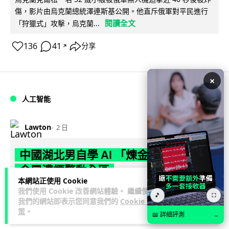
傷，影片由烏克蘭總統澤連斯基公開。他直斥俄軍對平民進行
閱讀全文
「狩獵式」攻擊，烏克蘭...
136
41
分享
↗
×
人工智能
Lawton
2 日
中國湖北男自學 AI 「煉金術」 屋內煉
金冒濃煙驚動全區
本網站正使用 Cookie
我們使用 Cookie 改善網站體驗。 繼續使用
中國湖北黃石一名男子見金價高企，利用 AI 自學提煉黃金，在
🎵
⛶
我們的網站即表示您同意我們的
Cookie 政
租住單位私設高壓爐及作坊冶煉，過程產生大量刺鼻濃煙，驚
策
。
閱讀全文
📖 詳細評測
動鄰居報警。警方到場揭發整...
→