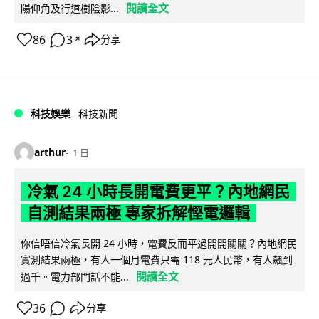
閱讀全文
陽仰角及行道樹陰影...
86
3
分享
↗
科技娛樂
科技新聞
arthur
1 日
冷氣 24 小時長開電費更平？內地網民
自測結果兩極 專家拆解慳電邏輯
你信唔信冷氣長開 24 小時，電費反而平過開開關關？內地網民
實測結果兩極，有人一個月電費只需 118 元人民幣，有人飆到
閱讀全文
過千。電力部門話不能...
36
分享