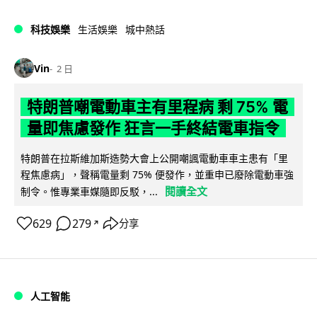
科技娛樂
生活娛樂
城中熱話
Vin
2 日
特朗普嘲電動車主有里程病 剩 75% 電
量即焦慮發作 狂言一手終結電車指令
特朗普在拉斯維加斯造勢大會上公開嘲諷電動車車主患有「里
程焦慮病」，聲稱電量剩 75% 便發作，並重申已廢除電動車強
閱讀全文
制令。惟專業車媒隨即反駁，...
629
279
分享
↗
人工智能