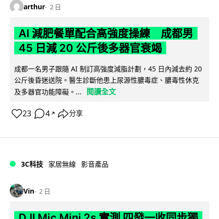
arthur
2 日
AI 減肥餐單配合高強度操練 成都男
45 日減 20 公斤後多器官衰竭
成都一名男子跟隨 AI 制訂高強度減脂計劃，45 日內減去約 20
公斤後昏迷送院。醫生診斷他患上尿源性膿毒症、膿毒性休克
閱讀全文
及多器官功能障礙。...
23
4
分享
↗
3C科技
家居無線
影音產品
Vin
2 日
DJI Mic Mini 2s 實測 四發一收同步獨