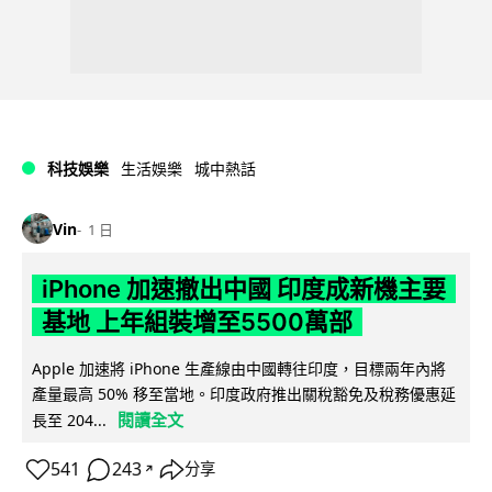
科技娛樂
生活娛樂
城中熱話
Vin
1 日
iPhone 加速撤出中國 印度成新機主要
基地 上年組裝增至5500萬部
Apple 加速將 iPhone 生產線由中國轉往印度，目標兩年內將
產量最高 50% 移至當地。印度政府推出關稅豁免及稅務優惠延
閱讀全文
長至 204...
541
243
分享
↗