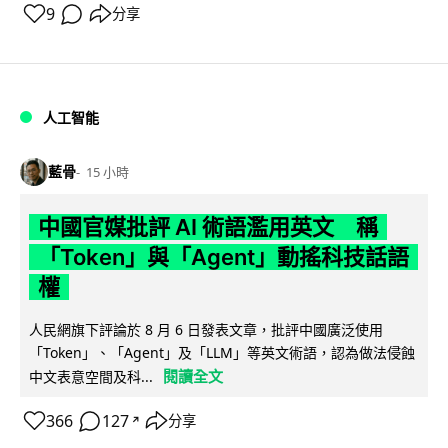
9
分享
人工智能
藍骨
15 小時
中國官媒批評 AI 術語濫用英文 稱
「Token」與「Agent」動搖科技話語
權
人民網旗下評論於 8 月 6 日發表文章，批評中國廣泛使用
「Token」、「Agent」及「LLM」等英文術語，認為做法侵蝕
閱讀全文
中文表意空間及科...
366
127
分享
↗