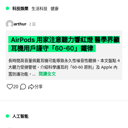
科技娛樂
生活科技
健康
arthur
2 日
AirPods 用家注意聽力響紅燈 醫學界籲
耳機用戶謹守「60-60」鐵律
長時間高音量佩戴耳機可能導致永久性噪音性聽損。本文盤點 4
大聽力受損警號，介紹科學護耳的「60-60 原則」及 Apple 內
閱讀全文
置防護功能，...
20
分享
人工智能