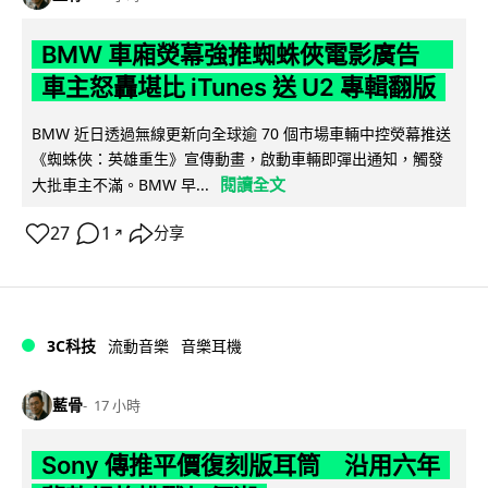
BMW 車廂熒幕強推蜘蛛俠電影廣告
車主怒轟堪比 iTunes 送 U2 專輯翻版
BMW 近日透過無線更新向全球逾 70 個市場車輛中控熒幕推送
《蜘蛛俠：英雄重生》宣傳動畫，啟動車輛即彈出通知，觸發
閱讀全文
大批車主不滿。BMW 早...
27
1
分享
↗
3C科技
流動音樂
音樂耳機
藍骨
17 小時
Sony 傳推平價復刻版耳筒 沿用六年