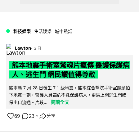
科技娛樂
生活娛樂
城中熱話
Lawton
2 日
熊本地震手術室驚魂片瘋傳 醫護保護病
人、逃生門 網民讚值得尊敬
熊本縣 7 月 28 日發生 7.1 級地震，熊本綜合醫院手術室鏡頭拍
下地震一刻，醫護人員臨危不亂保護病人，更馬上開逃生門確
閱讀全文
保出口流通。片段...
69
23
分享
↗