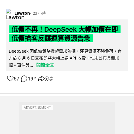
Lawton
23 小時
低價不再！DeepSeek 大幅加價在即
低價搶客反釀運算資源告急
DeepSeek 因低價策略掀起需求熱潮，運算資源不勝負荷，官
方於 8 月 6 日宣布即將大幅上調 API 收費，惟未公布具體加
閱讀全文
幅。事件與...
67
19
分享
↗
ADVERTISEMENT