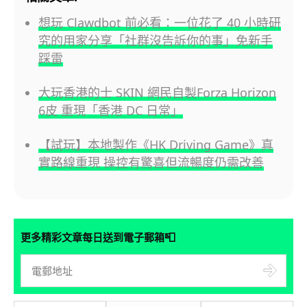
想玩 Clawdbot 前必看：一位花了 40 小時研
究的用家分享「社群沒告訴你的事」免新手
踩雷
大玩香港的士 SKIN 網民自製Forza Horizon
6皮 重現「香港 DC 日常」
【試玩】本地製作《HK Driving Game》真
實路線重現 操控有驚喜但流暢度仍需改善
📮
更多精彩文章每日送到電子郵箱