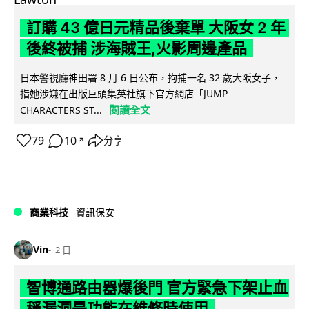
訂購 43 億日元精品後棄單 大阪女 2 年
後終被捕 涉海賊王,火影周邊產品
日本警視廳神田署 8 月 6 日公布，拘捕一名 32 歲大阪女子，
指她涉嫌在出版巨頭集英社旗下官方網店「JUMP
閱讀全文
CHARACTERS ST...
79
10
分享
↗
商業科技
資訊保安
Vin
2 日
智博通路由器爆後門 官方緊急下架止血
稱漏洞是功能在維修時使用