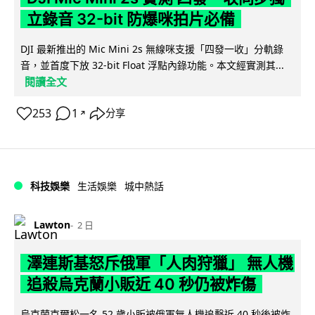
立錄音 32-bit 防爆咪拍片必備
DJI 最新推出的 Mic Mini 2s 無線咪支援「四發一收」分軌錄
音，並首度下放 32-bit Float 浮點內錄功能。本文經實測其...
閱讀全文
253
1
分享
↗
科技娛樂
生活娛樂
城中熱話
Lawton
2 日
澤連斯基怒斥俄軍「人肉狩獵」 無人機
追殺烏克蘭小販近 40 秒仍被炸傷
烏克蘭克爾松一名 52 歲小販被俄軍無人機追擊近 40 秒後被炸