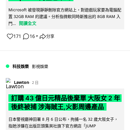
Microsoft 被發現靜靜刪除官方網站上，對遊戲玩家要為電腦配
置 32GB RAM 的建議。分析指微軟同時新推出的 8GB RAM 入
閱讀全文
門...
171
16
分享
↗
科技娛樂
影視娛樂
Lawton
2 日
訂購 43 億日元精品後棄單 大阪女 2 年
後終被捕 涉海賊王,火影周邊產品
日本警視廳神田署 8 月 6 日公布，拘捕一名 32 歲大阪女子，
指她涉嫌在出版巨頭集英社旗下官方網店「JUMP