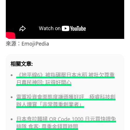
來源：EmojiPedia
相關文章:
《地平線6》被指碾壓日本水稻 被批欠尊重
日農民神回: 玩得好開心
雷軍投資會面態度謙遜獲好評 極睿科技創
辦人讚賞「非常尊重創業者」
日本食拉麵掃 QR Code 1000 日元買快證免
排隊 食客: 尊重金錢買時間