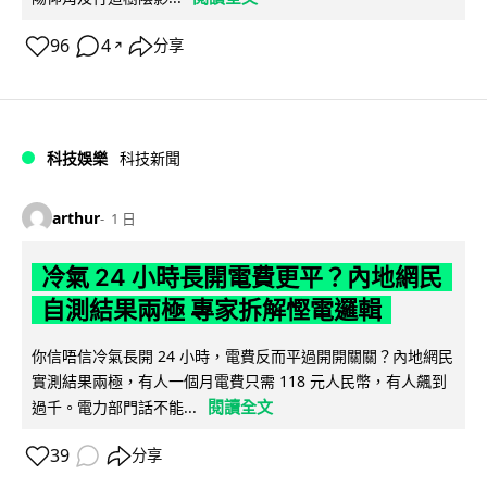
96
4
分享
↗
科技娛樂
科技新聞
arthur
1 日
冷氣 24 小時長開電費更平？內地網民
自測結果兩極 專家拆解慳電邏輯
你信唔信冷氣長開 24 小時，電費反而平過開開關關？內地網民
實測結果兩極，有人一個月電費只需 118 元人民幣，有人飆到
閱讀全文
過千。電力部門話不能...
39
分享