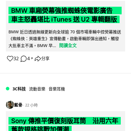
BMW 車廂熒幕強推蜘蛛俠電影廣告
車主怒轟堪比 iTunes 送 U2 專輯翻版
BMW 近日透過無線更新向全球逾 70 個市場車輛中控熒幕推送
《蜘蛛俠：英雄重生》宣傳動畫，啟動車輛即彈出通知，觸發
閱讀全文
大批車主不滿。BMW 早...
32
4
分享
↗
3C科技
流動音樂
音樂耳機
藍骨
22 小時
Sony 傳推平價復刻版耳筒 沿用六年
舊款規格挑戰加價潮