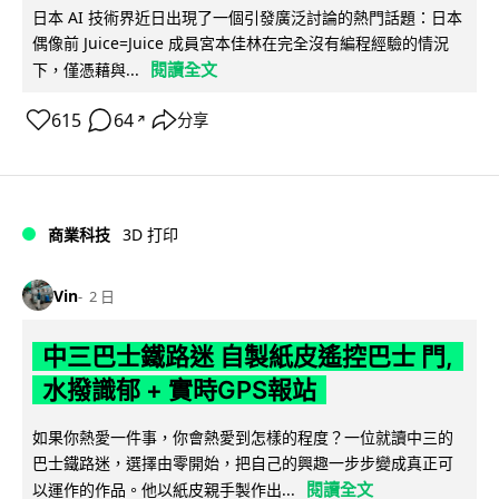
日本 AI 技術界近日出現了一個引發廣泛討論的熱門話題：日本
偶像前 Juice=Juice 成員宮本佳林在完全沒有編程經驗的情況
閱讀全文
下，僅憑藉與...
615
64
分享
↗
商業科技
3D 打印
Vin
2 日
中三巴士鐵路迷 自製紙皮遙控巴士 門,
水撥識郁 + 實時GPS報站
如果你熱愛一件事，你會熱愛到怎樣的程度？一位就讀中三的
巴士鐵路迷，選擇由零開始，把自己的興趣一步步變成真正可
閱讀全文
以運作的作品。他以紙皮親手製作出...