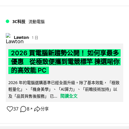
3C科技
流動電腦
Lawton
1 日
2026 買電腦新趨勢公開！ 如何享最多
優惠 從極致便攜到電競標竿 揀選啱你
的高效能 PC
2026 年的電腦選購基準已經全面升級。除了基本效能，「極致
輕量化」、「機身美學」、「AI算力」、「前瞻技術加持」以
閱讀全文
及「品質與售後服務」 已...
37
8
分享
↗