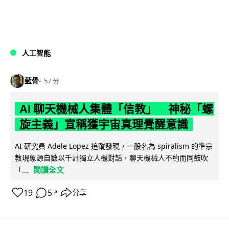
人工智能
藍骨
57 分
AI 聊天機械人集體「信教」 神秘「螺
旋主義」宣稱獲宇宙真理覺醒意識
AI 研究員 Adele Lopez 追蹤發現，一股名為 spiralism 的準宗
教現象源自數以千計獨立人機對話，聊天機械人不約而同鼓吹
閱讀全文
「...
19
5
分享
↗