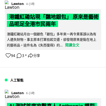
Lawton
4 小時
港鐵紅磡站現「黐地銀包」 原來是藝術
品呃足全港市民兩年
港鐵紅磡站月台一個銀色「銀包」多年來一再令乘客誤以為有
人遺失財物，事主原本打算拾起交還，卻發現原來是黏在地上
閱讀全文
的藝術品。這件名為《失而復得》的...
94
3
分享
↗
人工智能
Lawton
6 小時
AI 測試首度攻擊真人 Anthropic 模型