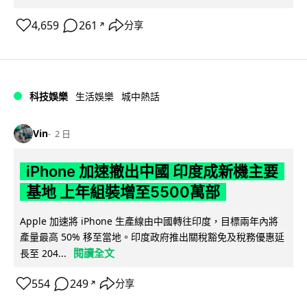
4,659
261
分享
↗
科技娛樂
生活娛樂
城中熱話
Vin
2 日
iPhone 加速撤出中國 印度成新機主要
基地 上年組裝增至5500萬部
Apple 加速將 iPhone 生產線由中國轉往印度，目標兩年內將
產量最高 50% 移至當地。印度政府推出關稅豁免及稅務優惠延
閱讀全文
長至 204...
554
249
分享
↗