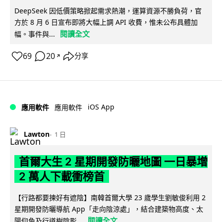
DeepSeek 因低價策略掀起需求熱潮，運算資源不勝負荷，官
方於 8 月 6 日宣布即將大幅上調 API 收費，惟未公布具體加
閱讀全文
幅。事件與...
69
20
分享
↗
iOS App
應用軟件
應用軟件
Lawton
1 日
首爾大生 2 星期開發防曬地圖 一日暴增
2 萬人下載衝榜首
【行路都要揀好有遮陰】南韓首爾大學 23 歲學生劉敏俊利用 2
星期開發防曬導航 App「走向陰涼處」，結合建築物高度、太
閱讀全文
陽仰角及行道樹陰影...