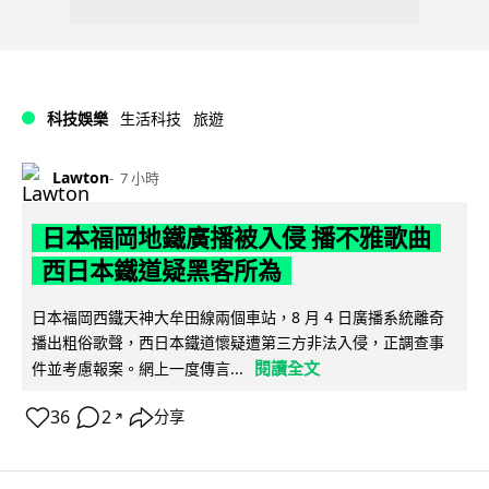
科技娛樂
生活科技
旅遊
Lawton
7 小時
日本福岡地鐵廣播被入侵 播不雅歌曲
西日本鐵道疑黑客所為
日本福岡西鐵天神大牟田線兩個車站，8 月 4 日廣播系統離奇
播出粗俗歌聲，西日本鐵道懷疑遭第三方非法入侵，正調查事
閱讀全文
件並考慮報案。網上一度傳言...
36
2
分享
↗