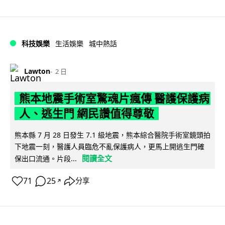
科技娛樂
生活娛樂
城中熱話
Lawton
2 日
熊本地震手術室驚魂片瘋傳 醫護保護病
人、逃生門 網民讚值得尊敬
熊本縣 7 月 28 日發生 7.1 級地震，熊本綜合醫院手術室鏡頭拍
下地震一刻，醫護人員臨危不亂保護病人，更馬上開逃生門確
閱讀全文
保出口流通。片段...
71
25
分享
↗