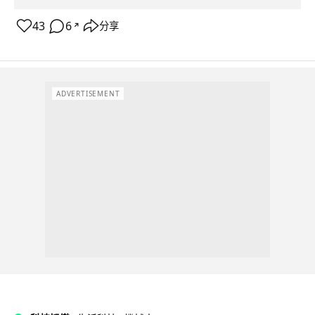
43
6
分享
↗
ADVERTISEMENT