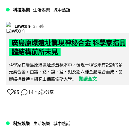
科技娛樂
生活娛樂
城中熱話
Lawton
3 小時
廣島原爆遺址驚現神秘合金 科學家指晶
體結構前所未見
科學家在廣島原爆遺址沙灘樣本中，發現一種從未有記錄的多
元素合金，由鐵、鉻、鎳、錳、鉬及鋁六種金屬混合而成，晶
閱讀全文
體結構獨特。研究由佛羅倫斯大學...
85
14
分享
↗
科技娛樂
生活娛樂
城中熱話