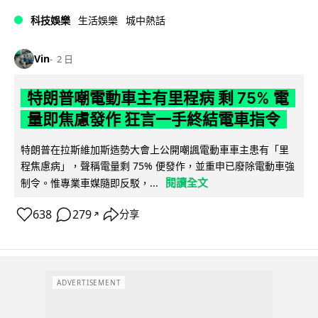
科技娛樂
生活娛樂
城中熱話
Vin
2 日
特朗普嘲電動車主有里程病 剩 75% 電
量即焦慮發作 狂言一手終結電車指令
特朗普在拉斯維加斯造勢大會上公開嘲諷電動車車主患有「里
程焦慮病」，聲稱電量剩 75% 便發作，並重申已廢除電動車強
閱讀全文
制令。惟專業車媒隨即反駁，...
638
279
分享
↗
ADVERTISEMENT