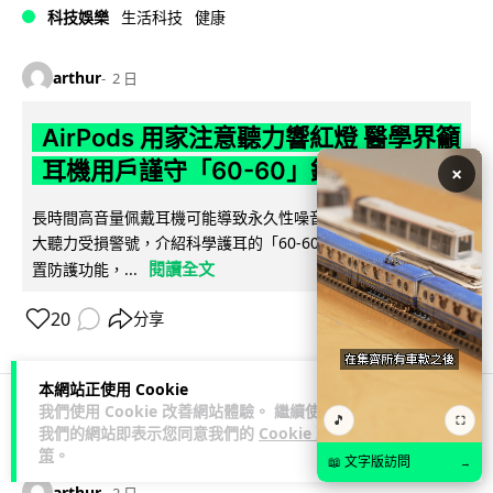
科技娛樂
生活科技
健康
arthur
2 日
AirPods 用家注意聽力響紅燈 醫學界籲
耳機用戶謹守「60-60」鐵律
×
長時間高音量佩戴耳機可能導致永久性噪音性聽損。本文盤點 4
大聽力受損警號，介紹科學護耳的「60-60 原則」及 Apple 內
閱讀全文
置防護功能，...
20
分享
本網站正使用 Cookie
我們使用 Cookie 改善網站體驗。 繼續使用
🎵
⛶
人工智能
我們的網站即表示您同意我們的
Cookie 政
策
。
📖 文字版訪問
→
arthur
2 日