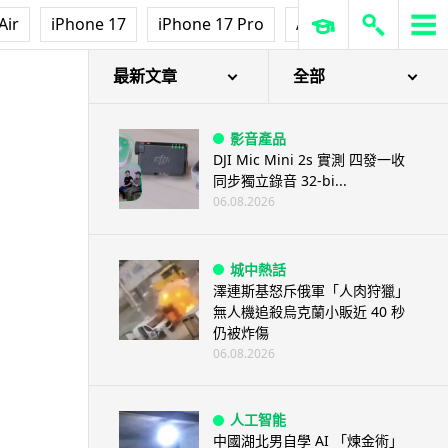
Air
iPhone 17
iPhone 17 Pro
AirPods Pro 3
Ap
最新文章
全部
影音產品
DJI Mic Mini 2s 實測 四發一收
同步獨立錄音 32-bi...
06.08.2026
城中熱話
澤連斯基怒斥俄軍「人肉狩獵」
無人機追殺烏克蘭小販近 40 秒
仍被炸傷
06.08.2026
人工智能
中國湖北男自學 AI 「煉金術」