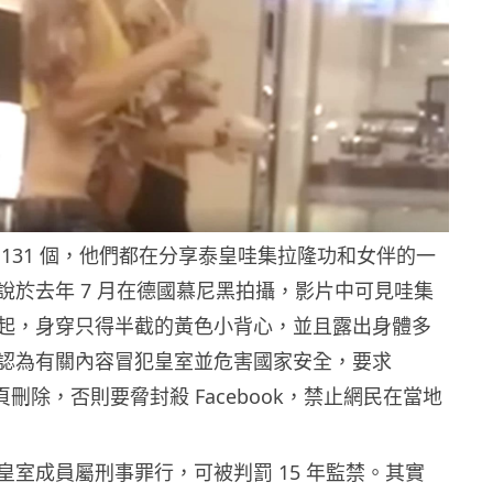
 131 個，他們都在分享泰皇哇集拉隆功和女伴的一
說於去年 7 月在德國慕尼黑拍攝，影片中可見哇集
起，身穿只得半截的黃色小背心，並且露出身體多
認為有關內容冒犯皇室並危害國家安全，要求
將專頁刪除，否則要脅封殺 Facebook，禁止網民在當地
皇室成員屬刑事罪行，可被判罰 15 年監禁。其實