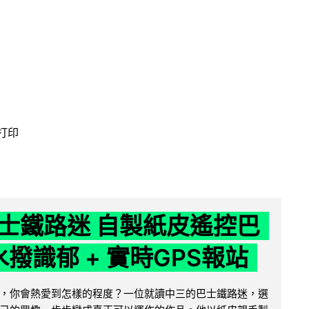
 打印
士鐵路迷 自製紙皮遙控巴
水撥識郁 + 實時GPS報站
，你會熱愛到怎樣的程度？一位就讀中三的巴士鐵路迷，選