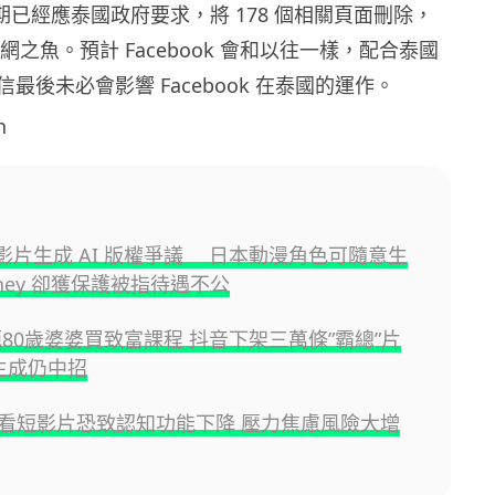
 上星期已經應泰國政府要求，將 178 個相關頁面刪除，
漏網之魚。預計 Facebook 會和以往一樣，配合泰國
最後未必會影響 Facebook 在泰國的運作。
h
I 影片生成 AI 版權爭議 日本動漫角色可隨意生
ney 卻獲保護被指待遇不公
片呃80歲婆婆買致富課程 抖音下架三萬條”霸總”片
 生成仍中招
看短影片恐致認知功能下降 壓力焦慮風險大增