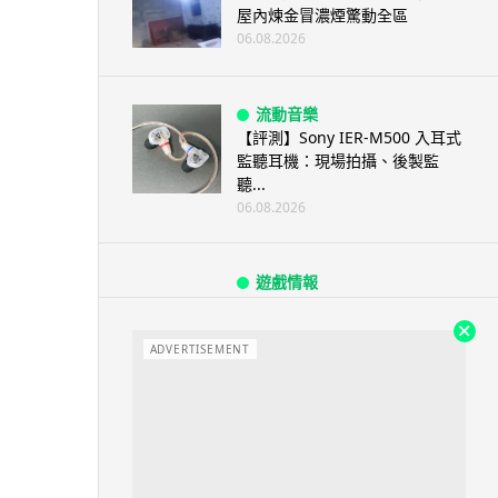
屋內煉金冒濃煙驚動全區
06.08.2026
流動音樂
【評測】Sony IER-M500 入耳式
監聽耳機：現場拍攝、後製監
聽...
06.08.2026
遊戲情報
《魔獸世界：至暗之夜》12.1
「烏拉特克的詛咒」專訪：巢穴
不為提高世...
ADVERTISEMENT
06.08.2026
遊戲情報
日本二手遊戲店減 90% 門市 業
績反增四成 “懷...