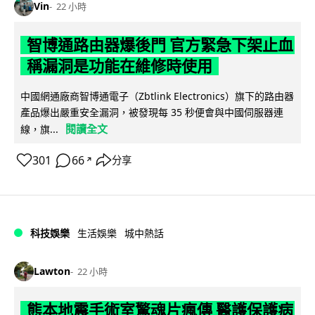
Vin
22 小時
智博通路由器爆後門 官方緊急下架止血
稱漏洞是功能在維修時使用
中國網通廠商智博通電子（Zbtlink Electronics）旗下的路由器
產品爆出嚴重安全漏洞，被發現每 35 秒便會與中國伺服器連
閱讀全文
線，旗...
301
66
分享
↗
科技娛樂
生活娛樂
城中熱話
Lawton
22 小時
熊本地震手術室驚魂片瘋傳 醫護保護病