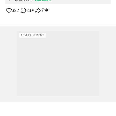
382
23
分享
↗
ADVERTISEMENT