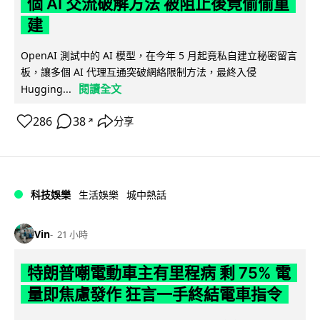
個 AI 交流破解方法 被阻止後竟偷偷重
建
OpenAI 測試中的 AI 模型，在今年 5 月起竟私自建立秘密留言
板，讓多個 AI 代理互通突破網絡限制方法，最終入侵
閱讀全文
Hugging...
286
38
分享
↗
科技娛樂
生活娛樂
城中熱話
Vin
21 小時
特朗普嘲電動車主有里程病 剩 75% 電
量即焦慮發作 狂言一手終結電車指令