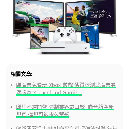
相關文章:
睇廣告免費玩 Xbox 遊戲 傳微軟測試廣告雲
端版本 Xbox Cloud Gaming
睇片不准開聲 強制乘客戴耳機 聯合航空新
規定 違規可被永久禁飛
睇新聞習慣大變 社交平台首超傳統媒體 無年