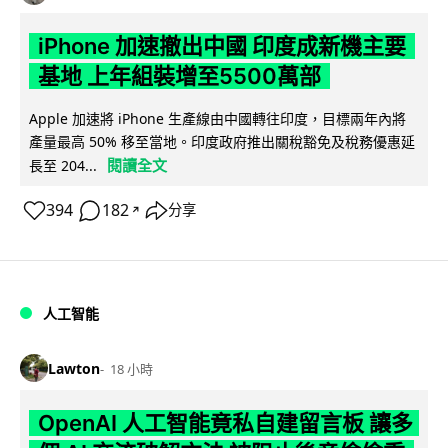
iPhone 加速撤出中國 印度成新機主要
基地 上年組裝增至5500萬部
Apple 加速將 iPhone 生產線由中國轉往印度，目標兩年內將
產量最高 50% 移至當地。印度政府推出關稅豁免及稅務優惠延
閱讀全文
長至 204...
394
182
分享
↗
人工智能
Lawton
18 小時
OpenAI 人工智能竟私自建留言板 讓多