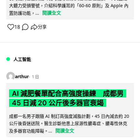
大聽力受損警號，介紹科學護耳的「60-60 原則」及 Apple 內
閱讀全文
置防護功能，...
18
分享
人工智能
arthur
1 日
AI 減肥餐單配合高強度操練 成都男
45 日減 20 公斤後多器官衰竭
成都一名男子跟隨 AI 制訂高強度減脂計劃，45 日內減去約 20
公斤後昏迷送院。醫生診斷他患上尿源性膿毒症、膿毒性休克
閱讀全文
及多器官功能障礙。...