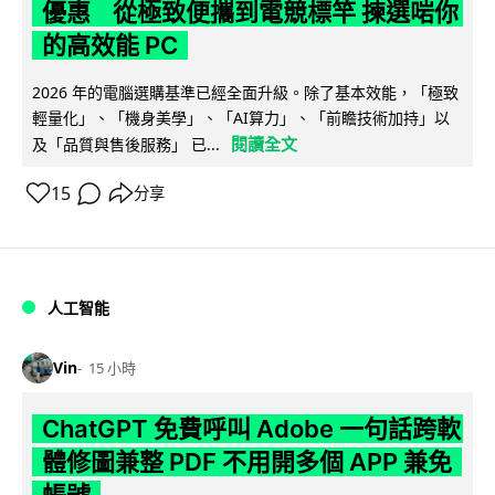
優惠 從極致便攜到電競標竿 揀選啱你
的高效能 PC
2026 年的電腦選購基準已經全面升級。除了基本效能，「極致
輕量化」、「機身美學」、「AI算力」、「前瞻技術加持」以
閱讀全文
及「品質與售後服務」 已...
15
分享
人工智能
Vin
15 小時
ChatGPT 免費呼叫 Adobe 一句話跨軟
體修圖兼整 PDF 不用開多個 APP 兼免
帳號