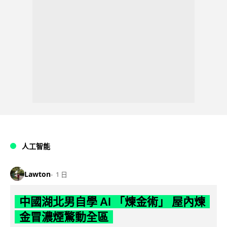
人工智能
Lawton
1 日
中國湖北男自學 AI 「煉金術」 屋內煉
金冒濃煙驚動全區