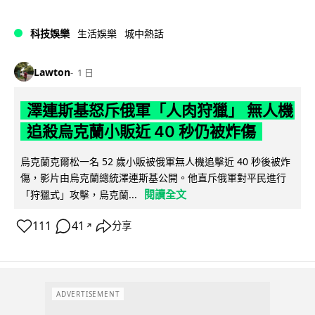
科技娛樂
生活娛樂
城中熱話
Lawton
1 日
澤連斯基怒斥俄軍「人肉狩獵」 無人機
追殺烏克蘭小販近 40 秒仍被炸傷
烏克蘭克爾松一名 52 歲小販被俄軍無人機追擊近 40 秒後被炸
傷，影片由烏克蘭總統澤連斯基公開。他直斥俄軍對平民進行
閱讀全文
「狩獵式」攻擊，烏克蘭...
111
41
分享
↗
ADVERTISEMENT