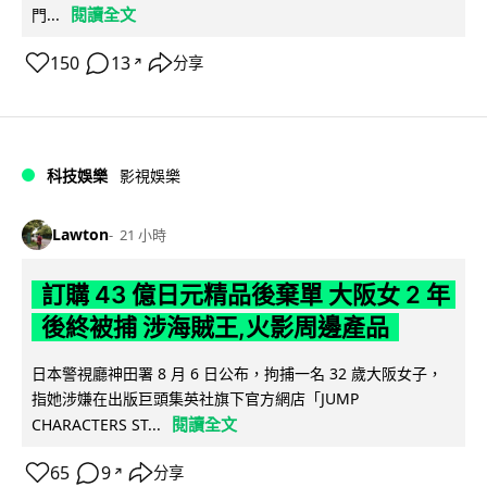
閱讀全文
門...
150
13
分享
↗
科技娛樂
影視娛樂
Lawton
21 小時
訂購 43 億日元精品後棄單 大阪女 2 年
後終被捕 涉海賊王,火影周邊產品
日本警視廳神田署 8 月 6 日公布，拘捕一名 32 歲大阪女子，
指她涉嫌在出版巨頭集英社旗下官方網店「JUMP
閱讀全文
CHARACTERS ST...
65
9
分享
↗