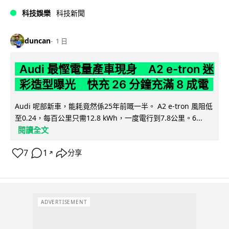
科技娛樂
科技新聞
duncan
1 日
Audi 最慳電量產車現身 A2 e-tron 迷
彩造型曝光 快充 26 分鐘充滿 8 成電
Audi 呢部新車，能耗竟然係25年前嘅一半。 A2 e-tron 風阻低
至0.24，每百公里只需12.8 kWh，一度電行到7.8公里。6...
閱讀全文
7
1
分享
↗
ADVERTISEMENT