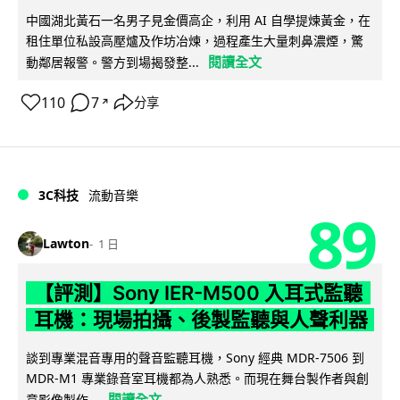
中國湖北黃石一名男子見金價高企，利用 AI 自學提煉黃金，在
租住單位私設高壓爐及作坊冶煉，過程產生大量刺鼻濃煙，驚
閱讀全文
動鄰居報警。警方到場揭發整...
110
7
分享
↗
3C科技
流動音樂
89
Lawton
1 日
【評測】Sony IER-M500 入耳式監聽
耳機：現場拍攝、後製監聽與人聲利器
談到專業混音專用的聲音監聽耳機，Sony 經典 MDR-7506 到
MDR-M1 專業錄音室耳機都為人熟悉。而現在舞台製作者與創
閱讀全文
意影像製作...