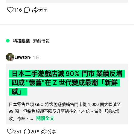
116
分享
科技娛樂
遊戲情報
Lawton
1 日
日本二手遊戲店減 90% 門市 業績反增
四成 "懷舊"在 Z 世代變成最潮「新鮮
感」
日本零售巨頭 GEO 將懷舊遊戲銷售門市從 1,000 間大幅減至
99 間，但銷售額卻不降反升至過往的 1.4 倍。做到「減店增
閱讀全文
收」奇蹟，...
251
20
分享
↗