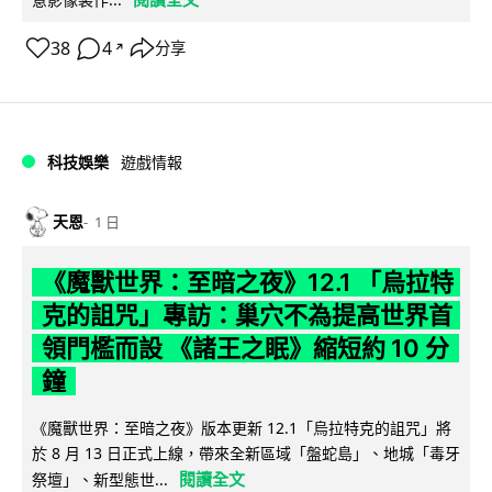
38
4
分享
↗
科技娛樂
遊戲情報
天恩
1 日
《魔獸世界：至暗之夜》12.1 「烏拉特
克的詛咒」專訪：巢穴不為提高世界首
領門檻而設 《諸王之眠》縮短約 10 分
鐘
《魔獸世界：至暗之夜》版本更新 12.1「烏拉特克的詛咒」將
於 8 月 13 日正式上線，帶來全新區域「盤蛇島」、地城「毒牙
閱讀全文
祭壇」、新型態世...