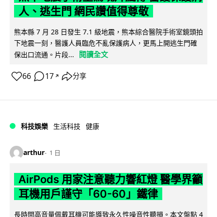
人、逃生門 網民讚值得尊敬
熊本縣 7 月 28 日發生 7.1 級地震，熊本綜合醫院手術室鏡頭拍
下地震一刻，醫護人員臨危不亂保護病人，更馬上開逃生門確
閱讀全文
保出口流通。片段...
66
17
分享
↗
科技娛樂
生活科技
健康
arthur
1 日
AirPods 用家注意聽力響紅燈 醫學界籲
耳機用戶謹守「60-60」鐵律
長時間高音量佩戴耳機可能導致永久性噪音性聽損。本文盤點 4