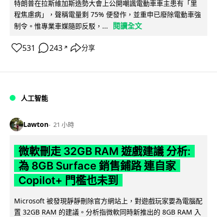
特朗普在拉斯維加斯造勢大會上公開嘲諷電動車車主患有「里
程焦慮病」，聲稱電量剩 75% 便發作，並重申已廢除電動車強
閱讀全文
制令。惟專業車媒隨即反駁，...
531
243
分享
↗
人工智能
Lawton
21 小時
微軟刪走 32GB RAM 遊戲建議 分析:
為 8GB Surface 銷售鋪路 連自家
Copilot+ 門檻也未到
Microsoft 被發現靜靜刪除官方網站上，對遊戲玩家要為電腦配
置 32GB RAM 的建議。分析指微軟同時新推出的 8GB RAM 入