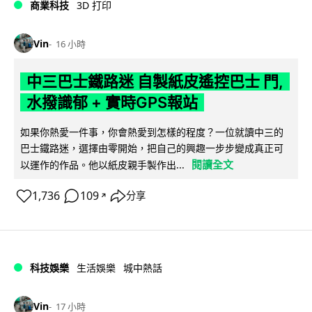
商業科技
3D 打印
Vin
16 小時
中三巴士鐵路迷 自製紙皮遙控巴士 門,
水撥識郁 + 實時GPS報站
如果你熱愛一件事，你會熱愛到怎樣的程度？一位就讀中三的
巴士鐵路迷，選擇由零開始，把自己的興趣一步步變成真正可
閱讀全文
以運作的作品。他以紙皮親手製作出...
1,736
109
分享
↗
科技娛樂
生活娛樂
城中熱話
Vin
17 小時