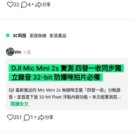
22
4
分享
↗
3C科技
家居無線
影音產品
Vin
1 日
DJI Mic Mini 2s 實測 四發一收同步獨
立錄音 32-bit 防爆咪拍片必備
DJI 最新推出的 Mic Mini 2s 無線咪支援「四發一收」分軌錄
音，並首度下放 32-bit Float 浮點內錄功能。本文經實測其...
閱讀全文
251
1
分享
↗