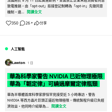
法國將於 8 月 11 日起實施新例，全面禁止企業未經消費者同意
致電推銷，由「opt-out」拒接登記制轉為「opt-in」先徵同意
閱讀全文
機制。違...
350
26
分享
↗
人工智能
Lawton
1 日
華為科學家警告 NVIDIA 已近物理極限
華為「韜定律」可繞過摩爾定律瓶頸
華為半導體首席科學家廖恒罕見接受近 5 小時專訪，警告
NVIDIA 等西方晶片巨頭正逼近物理極限，傳統製程升級已失經
閱讀全文
濟效益。他同時介紹華為...