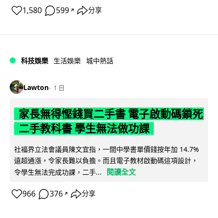
1,580
599
分享
↗
科技娛樂
生活娛樂
城中熱話
Lawton
1 日
家長無得慳錢買二手書 電子啟動碼鎖死
二手教科書 學生無法做功課
社福界立法會議員陳文宜指，一間中學書單價錢按年加 14.7%
遠超通漲，令家長難以負擔。而且電子教材啟動碼這項設計，
閱讀全文
令學生無法完成功課，二手...
966
376
分享
↗