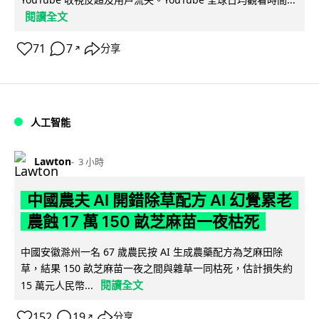
閱讀全文
71
7
分享
↗
人工智能
Lawton
3 小時
中國農夫 AI 開錯除草配方 AI 幻覺累老
農蝕 17 萬 150 畝芝麻苗一夜枯死
中國安徽滁州一名 67 歲農民按 AI 生成農藥配方為芝麻田除
草，結果 150 畝芝麻苗一夜之間與雜草一同枯死，估計損失約
閱讀全文
15 萬元人民幣...
152
19
分享
↗