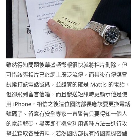
雖然得知問題後華盛頓郵報很快就將相片刪除，但
可惜該張相片已於網上廣泛流傳，而其後有傳媒嘗
試撥打該電話號碼，並證實的確是 Mattis 的電話，
但卻飛到留言信箱，而且發送短訊時更顯示他是使
用 iPhone，相信之後這位國防部長應該要更換電話
號碼了。留意有安全專家一直警告只要得知一個人
的電話號碼，黑客即有機會利用各種方法去進行攻
擊並竊取各種資料，若然國防部長有將國家機密儲