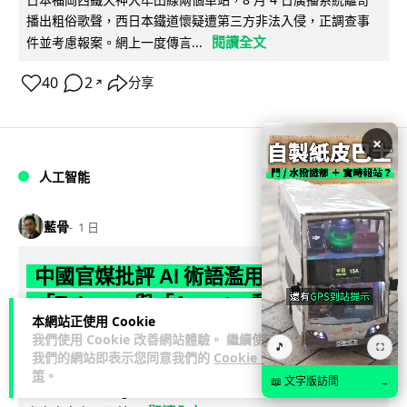
播出粗俗歌聲，西日本鐵道懷疑遭第三方非法入侵，正調查事
閱讀全文
件並考慮報案。網上一度傳言...
40
2
分享
↗
×
人工智能
藍骨
1 日
中國官媒批評 AI 術語濫用英文 稱
「Token」與「Agent」動搖科技話語
本網站正使用 Cookie
權
我們使用 Cookie 改善網站體驗。 繼續使用
🎵
⛶
我們的網站即表示您同意我們的
Cookie 政
人民網旗下評論於 8 月 6 日發表文章，批評中國廣泛使用
策
。
📖 文字版訪問
→
「Token」、「Agent」及「LLM」等英文術語，認為做法侵蝕