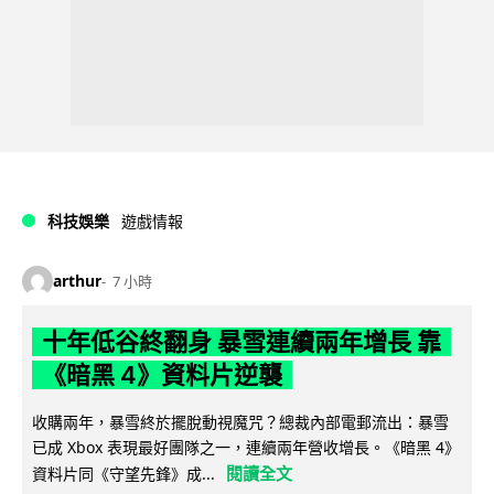
科技娛樂
遊戲情報
arthur
7 小時
十年低谷終翻身 暴雪連續兩年增長 靠
《暗黑 4》資料片逆襲
收購兩年，暴雪終於擺脫動視魔咒？總裁內部電郵流出：暴雪
已成 Xbox 表現最好團隊之一，連續兩年營收增長。《暗黑 4》
閱讀全文
資料片同《守望先鋒》成...