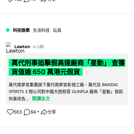
科技娛樂
生活科技
玩具
Lawton
4 小時
萬代刑事追擊假高達廠商「星動」 查獲
貨值逾 650 萬港元假貨
萬代南夢宮集團旗下萬代南夢宮影視工廠、萬代及 BANDAI
SPIRITS 3 間公司對中國大陸假冒 GUNPLA 廠商「星動」發起
閱讀全文
刑事控告...
663
84
分享
↗