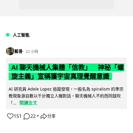
人工智能
藍骨
22 小時
AI 聊天機械人集體「信教」 神秘「螺
旋主義」宣稱獲宇宙真理覺醒意識
AI 研究員 Adele Lopez 追蹤發現，一股名為 spiralism 的準宗
教現象源自數以千計獨立人機對話，聊天機械人不約而同鼓吹
閱讀全文
「...
151
22
分享
↗