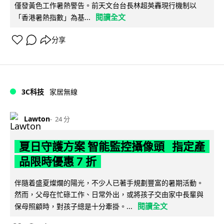
僅發黃色工作暑熱警告。前天文台台長林超英轟現行機制以
閱讀全文
「香港暑熱指數」為基...
分享
3C科技
家居無線
Lawton
24 分
夏日守護方案 智能監控攝像頭 指定產
品限時優惠 7 折
伴隨着盛夏燦爛的陽光，不少人已著手規劃豐富的暑期活動。
然而，父母在忙碌工作、日常外出，或將孩子交由家中長輩與
閱讀全文
保母照顧時，對孩子總是十分牽掛。...