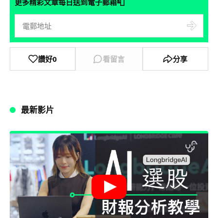
📮
更多精彩文章每日送到電子郵箱
讚好
0
看留言
分享
最新影片