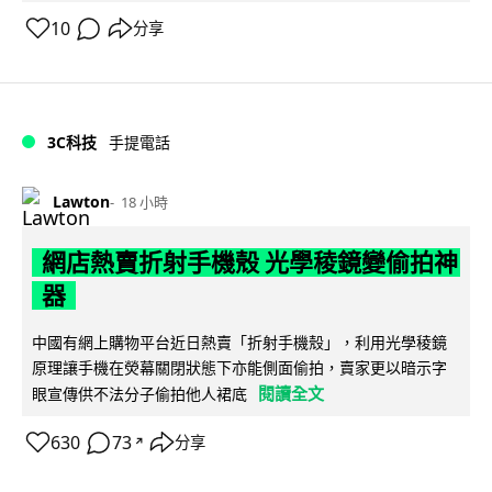
10
分享
3C科技
手提電話
Lawton
18 小時
網店熱賣折射手機殼 光學稜鏡變偷拍神
器
中國有網上購物平台近日熱賣「折射手機殼」，利用光學稜鏡
原理讓手機在熒幕關閉狀態下亦能側面偷拍，賣家更以暗示字
閱讀全文
眼宣傳供不法分子偷拍他人裙底
630
73
分享
↗