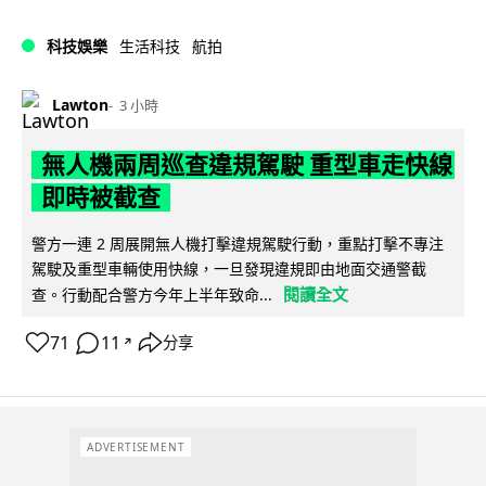
科技娛樂
生活科技
航拍
Lawton
3 小時
無人機兩周巡查違規駕駛 重型車走快線
即時被截查
警方一連 2 周展開無人機打擊違規駕駛行動，重點打擊不專注
駕駛及重型車輛使用快線，一旦發現違規即由地面交通警截
閱讀全文
查。行動配合警方今年上半年致命...
71
11
分享
↗
ADVERTISEMENT