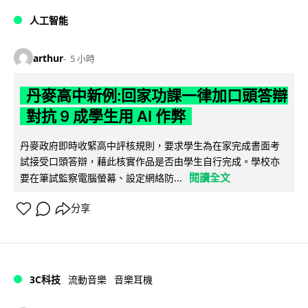
人工智能
arthur
5 小時
丹麥高中新例:回家功課一律加口頭答辯
對抗 9 成學生用 AI 作弊
丹麥政府即時收緊高中評核規則，要求學生為在家完成書面考
試接受口頭答辯，藉此核實作品是否由學生自行完成。學校亦
閱讀全文
要在筆試監察電腦螢幕、設定網絡防...
分享
3C科技
流動音樂
音樂耳機