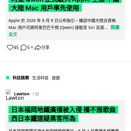
大陸 Mac 用戶率先使用
Apple 於 2026 年 8 月 8 日公布指引，確認中國大陸合資格
閱讀
Mac 用戶可將阿里巴巴千問 (Qwen) 接駁至 Siri 及寫...
全文
45
5
分享
↗
科技娛樂
生活科技
旅遊
Lawton
1 日
日本福岡地鐵廣播被入侵 播不雅歌曲
西日本鐵道疑黑客所為
日本福岡西鐵天神大牟田線兩個車站，8 月 4 日廣播系統離奇