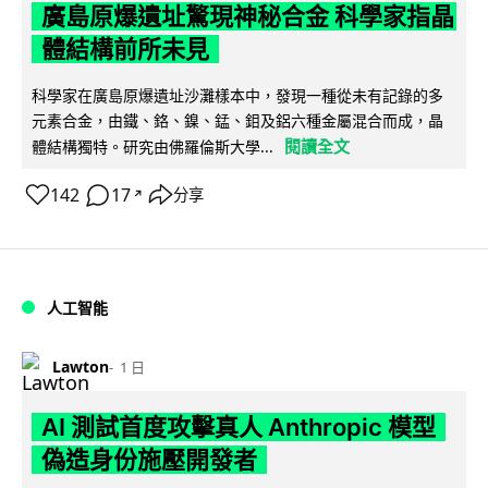
廣島原爆遺址驚現神秘合金 科學家指晶
體結構前所未見
科學家在廣島原爆遺址沙灘樣本中，發現一種從未有記錄的多
元素合金，由鐵、鉻、鎳、錳、鉬及鋁六種金屬混合而成，晶
閱讀全文
體結構獨特。研究由佛羅倫斯大學...
142
17
分享
↗
人工智能
Lawton
1 日
AI 測試首度攻擊真人 Anthropic 模型
偽造身份施壓開發者