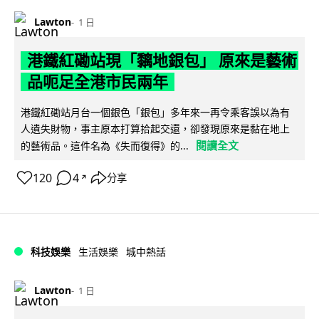
Lawton
1 日
港鐵紅磡站現「黐地銀包」 原來是藝術
品呃足全港市民兩年
港鐵紅磡站月台一個銀色「銀包」多年來一再令乘客誤以為有
人遺失財物，事主原本打算拾起交還，卻發現原來是黏在地上
閱讀全文
的藝術品。這件名為《失而復得》的...
120
4
分享
↗
科技娛樂
生活娛樂
城中熱話
Lawton
1 日