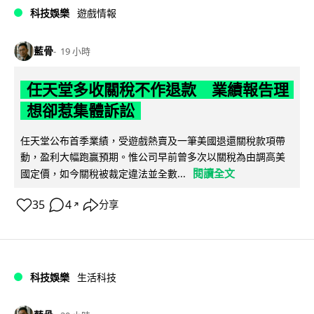
科技娛樂
遊戲情報
藍骨
19 小時
任天堂多收關稅不作退款 業績報告理
想卻惹集體訴訟
任天堂公布首季業績，受遊戲熱賣及一筆美國退還關稅款項帶
動，盈利大幅跑贏預期。惟公司早前曾多次以關稅為由調高美
閱讀全文
國定價，如今關稅被裁定違法並全數...
35
4
分享
↗
科技娛樂
生活科技