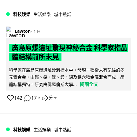
科技娛樂
生活娛樂
城中熱話
Lawton
1 日
廣島原爆遺址驚現神秘合金 科學家指晶
體結構前所未見
科學家在廣島原爆遺址沙灘樣本中，發現一種從未有記錄的多
元素合金，由鐵、鉻、鎳、錳、鉬及鋁六種金屬混合而成，晶
閱讀全文
體結構獨特。研究由佛羅倫斯大學...
142
17
分享
↗
科技娛樂
生活娛樂
城中熱話