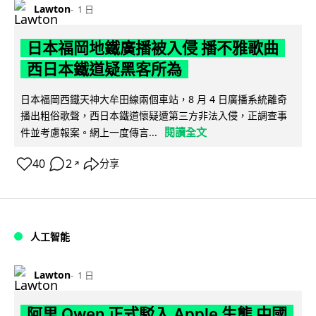
Lawton
1 日
日本福岡地鐵廣播被入侵 播不雅歌曲
西日本鐵道疑黑客所為
日本福岡西鐵天神大牟田線兩個車站，8 月 4 日廣播系統離奇
播出粗俗歌聲，西日本鐵道懷疑遭第三方非法入侵，正調查事
閱讀全文
件並考慮報案。網上一度傳言...
40
2
分享
↗
人工智能
Lawton
1 日
阿里 Qwen 正式駁入 Apple 生態 中國