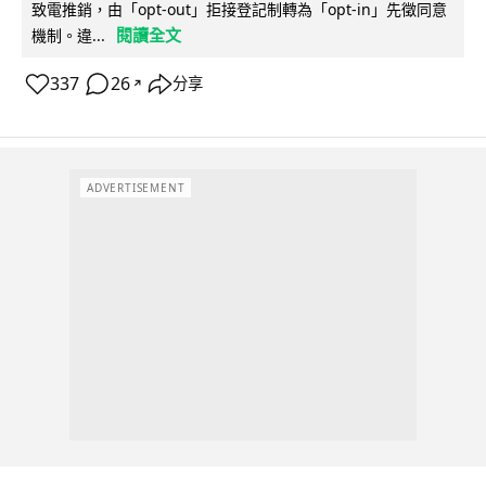
致電推銷，由「opt-out」拒接登記制轉為「opt-in」先徵同意
閱讀全文
機制。違...
337
26
分享
↗
ADVERTISEMENT