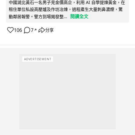
中國湖北黃石一名男子見金價高企，利用 AI 自學提煉黃金，在
租住單位私設高壓爐及作坊冶煉，過程產生大量刺鼻濃煙，驚
閱讀全文
動鄰居報警。警方到場揭發整...
106
7
分享
↗
ADVERTISEMENT