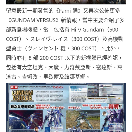
留意最新一期發售的《Fami 通》又再次公佈更多
《GUNDAM VERSUS》新情報，當中主要介紹了多
部新登場機體，當中包括有 Hi-ν Gundam（500
COST）、スレイヴ‧レイス（300 COST）及高機動
型勇士（ヴィンセント 機，300 COST）。此外，
同時亦有 8 部 200 COST 以下的新機體已經確認，
包括有太空坦克、大魔、力奇戴亞斯、密達斯、高
渣古、吉姆改、里歇爾及維娜基娜。