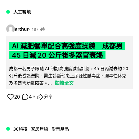
人工智能
arthur
18 小時
AI 減肥餐單配合高強度操練 成都男
45 日減 20 公斤後多器官衰竭
成都一名男子跟隨 AI 制訂高強度減脂計劃，45 日內減去約 20
公斤後昏迷送院。醫生診斷他患上尿源性膿毒症、膿毒性休克
閱讀全文
及多器官功能障礙。...
20
4
分享
↗
3C科技
家居無線
影音產品