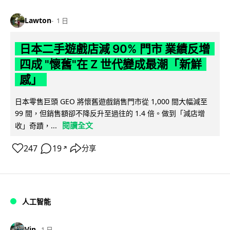
Lawton
1 日
日本二手遊戲店減 90% 門市 業績反增
四成 "懷舊"在 Z 世代變成最潮「新鮮
感」
日本零售巨頭 GEO 將懷舊遊戲銷售門市從 1,000 間大幅減至
99 間，但銷售額卻不降反升至過往的 1.4 倍。做到「減店增
閱讀全文
收」奇蹟，...
247
19
分享
↗
人工智能
Vin
1 日