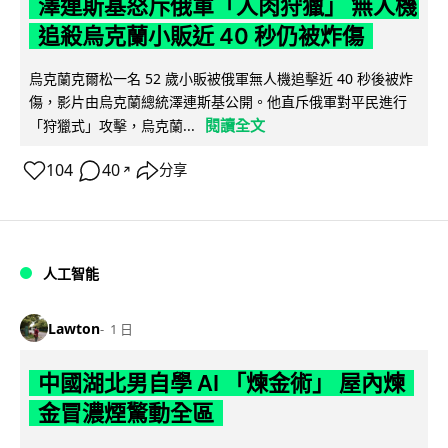
澤連斯基怒斥俄軍「人肉狩獵」 無人機
追殺烏克蘭小販近 40 秒仍被炸傷
烏克蘭克爾松一名 52 歲小販被俄軍無人機追擊近 40 秒後被炸
傷，影片由烏克蘭總統澤連斯基公開。他直斥俄軍對平民進行
閱讀全文
「狩獵式」攻擊，烏克蘭...
104
40
分享
↗
人工智能
Lawton
1 日
中國湖北男自學 AI 「煉金術」 屋內煉
金冒濃煙驚動全區