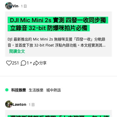
Vin
1 日
DJI Mic Mini 2s 實測 四發一收同步獨
立錄音 32-bit 防爆咪拍片必備
DJI 最新推出的 Mic Mini 2s 無線咪支援「四發一收」分軌錄
音，並首度下放 32-bit Float 浮點內錄功能。本文經實測其...
閱讀全文
251
1
分享
↗
科技娛樂
生活娛樂
城中熱話
Lawton
1 日