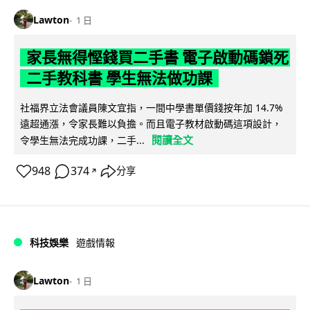
Lawton
1 日
家長無得慳錢買二手書 電子啟動碼鎖死
二手教科書 學生無法做功課
社福界立法會議員陳文宜指，一間中學書單價錢按年加 14.7%
遠超通漲，令家長難以負擔。而且電子教材啟動碼這項設計，
閱讀全文
令學生無法完成功課，二手...
948
374
分享
↗
科技娛樂
遊戲情報
Lawton
1 日