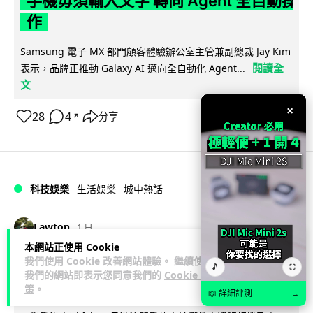
手機毋須輸入文字 轉向 Agent 全自動操
作
Samsung 電子 MX 部門顧客體驗辦公室主管兼副總裁 Jay Kim
閱讀全
表示，品牌正推動 Galaxy AI 邁向全自動化 Agent...
文
×
28
4
分享
↗
科技娛樂
生活娛樂
城中熱話
Lawton
1 日
本網站正使用 Cookie
我們使用 Cookie 改善網站體驗。 繼續使用
港夫婦澳門的士拾相機 據為己有被的士
🎵
⛶
我們的網站即表示您同意我們的
Cookie 政
Cam 睇到 2 個月後再入境被捕
策
。
📖 詳細評測
→