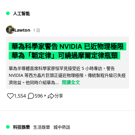
人工智能
Lawton
1 日
華為科學家警告 NVIDIA 已近物理極限
華為「韜定律」可繞過摩爾定律瓶頸
華為半導體首席科學家廖恒罕見接受近 5 小時專訪，警告
NVIDIA 等西方晶片巨頭正逼近物理極限，傳統製程升級已失經
閱讀全文
濟效益。他同時介紹華為...
1,554
596
分享
↗
科技娛樂
生活娛樂
城中熱話