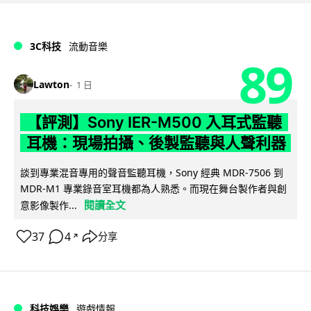
3C科技
流動音樂
89
Lawton
1 日
【評測】Sony IER-M500 入耳式監聽
耳機：現場拍攝、後製監聽與人聲利器
談到專業混音專用的聲音監聽耳機，Sony 經典 MDR-7506 到
MDR-M1 專業錄音室耳機都為人熟悉。而現在舞台製作者與創
閱讀全文
意影像製作...
37
4
分享
↗
科技娛樂
遊戲情報