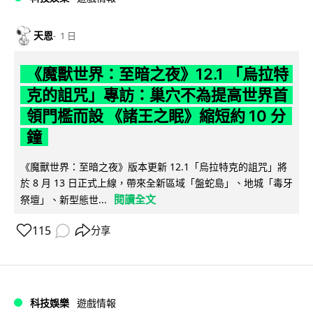
天恩
1 日
《魔獸世界：至暗之夜》12.1 「烏拉特
克的詛咒」專訪：巢穴不為提高世界首
領門檻而設 《諸王之眠》縮短約 10 分
鐘
《魔獸世界：至暗之夜》版本更新 12.1「烏拉特克的詛咒」將
於 8 月 13 日正式上線，帶來全新區域「盤蛇島」、地城「毒牙
閱讀全文
祭壇」、新型態世...
115
分享
科技娛樂
遊戲情報