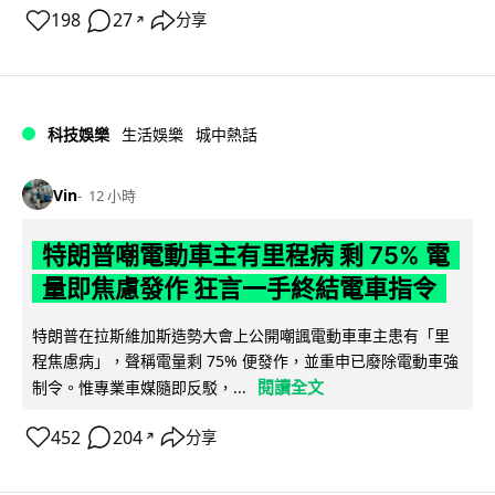
198
27
分享
↗
科技娛樂
生活娛樂
城中熱話
Vin
12 小時
特朗普嘲電動車主有里程病 剩 75% 電
量即焦慮發作 狂言一手終結電車指令
特朗普在拉斯維加斯造勢大會上公開嘲諷電動車車主患有「里
程焦慮病」，聲稱電量剩 75% 便發作，並重申已廢除電動車強
閱讀全文
制令。惟專業車媒隨即反駁，...
452
204
分享
↗