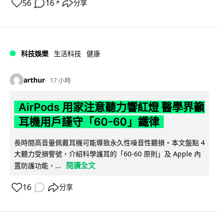
56
16
分享
↗
科技娛樂
生活科技
健康
arthur
17 小時
AirPods 用家注意聽力響紅燈 醫學界籲
耳機用戶謹守「60-60」鐵律
長時間高音量佩戴耳機可能導致永久性噪音性聽損。本文盤點 4
大聽力受損警號，介紹科學護耳的「60-60 原則」及 Apple 內
閱讀全文
置防護功能，...
16
分享