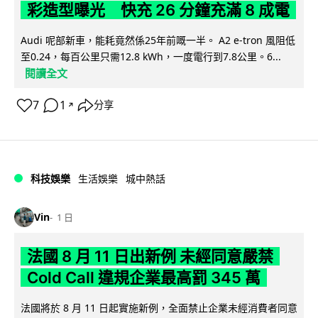
彩造型曝光 快充 26 分鐘充滿 8 成電
Audi 呢部新車，能耗竟然係25年前嘅一半。 A2 e-tron 風阻低
至0.24，每百公里只需12.8 kWh，一度電行到7.8公里。6...
閱讀全文
7
1
分享
↗
科技娛樂
生活娛樂
城中熱話
Vin
1 日
法國 8 月 11 日出新例 未經同意嚴禁
Cold Call 違規企業最高罰 345 萬
法國將於 8 月 11 日起實施新例，全面禁止企業未經消費者同意