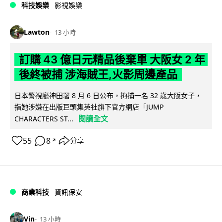
科技娛樂
影視娛樂
Lawton
13 小時
訂購 43 億日元精品後棄單 大阪女 2 年
後終被捕 涉海賊王,火影周邊產品
日本警視廳神田署 8 月 6 日公布，拘捕一名 32 歲大阪女子，
指她涉嫌在出版巨頭集英社旗下官方網店「JUMP
閱讀全文
CHARACTERS ST...
55
8
分享
↗
商業科技
資訊保安
Vin
13 小時