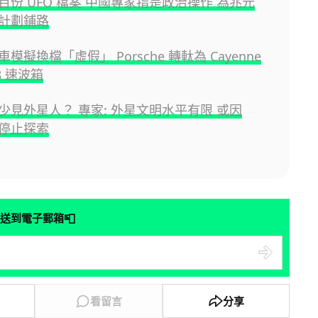
百份 UFO 檔案 中國專家指是政治操作 為兆元
計劃鋪路
模擬換檔「虛假」 Porsche 轉軚為 Cayenne
8 速波箱
少見外星人？ 專家: 外星文明水平有限 或因
停止探索
📮
送到電子郵箱
看留言
分享