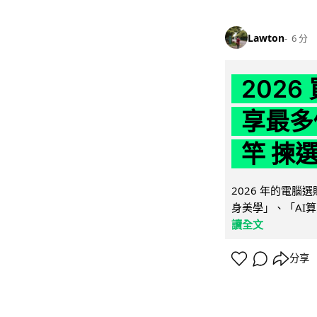
Lawton
6 分
202
享最多
竿 揀
2026 年的電
身美學」、「AI算
讀全文
分享