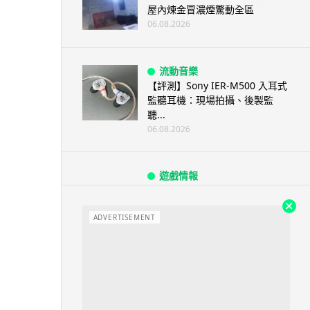
屋內煉金冒濃煙驚動全區
06.08.2026
流動音樂
【評測】Sony IER-M500 入耳式
監聽耳機：現場拍攝、後製監
聽...
06.08.2026
遊戲情報
《魔獸世界：至暗之夜》12.1
「烏拉特克的詛咒」專訪：巢穴
不為提高世...
ADVERTISEMENT
06.08.2026
遊戲情報
日本二手遊戲店減 90% 門市 業
績反增四成 “懷...