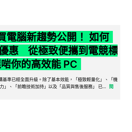
6 買電腦新趨勢公開！ 如何
優惠 從極致便攜到電競標
選啱你的高效能 PC
腦選購基準已經全面升級。除了基本效能，「極致輕量化」、「機
力」、「前瞻技術加持」以及「品質與售後服務」 已...
閱