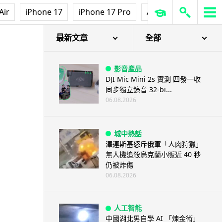
Air
iPhone 17
iPhone 17 Pro
AirPods Pro 3
Ap
最新文章
全部
影音產品
DJI Mic Mini 2s 實測 四發一收
同步獨立錄音 32-bi...
06.08.2026
城中熱話
澤連斯基怒斥俄軍「人肉狩獵」
無人機追殺烏克蘭小販近 40 秒
仍被炸傷
06.08.2026
人工智能
中國湖北男自學 AI 「煉金術」