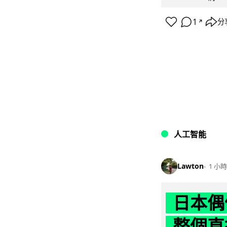
1
分
↗
人工智能
Lawton
1 小時
日本偶
整個直