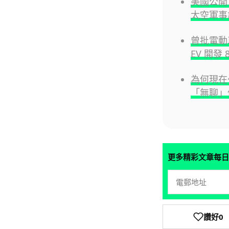
美國公開
太空軍事
曾批電動車
EV 開發 
為何現在
「無聊」
更多精彩文章每日
讚好
0