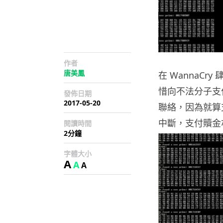
作者
唐美鳳
在 WannaC
惜向不法分子支
發佈日期
2017-05-20
聯絡，因為就算
中斷，支付贖金
閱讀時間
2分鐘
字體大小
A
A
A