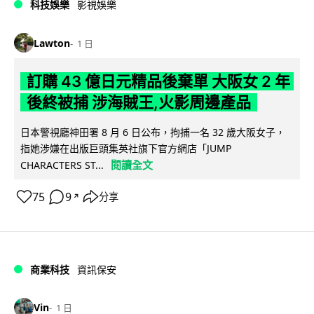
科技娛樂
影視娛樂
Lawton
1 日
訂購 43 億日元精品後棄單 大阪女 2 年
後終被捕 涉海賊王,火影周邊產品
日本警視廳神田署 8 月 6 日公布，拘捕一名 32 歲大阪女子，
指她涉嫌在出版巨頭集英社旗下官方網店「JUMP
閱讀全文
CHARACTERS ST...
75
9
分享
↗
商業科技
資訊保安
Vin
1 日