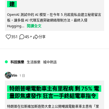
建
OpenAI 測試中的 AI 模型，在今年 5 月起竟私自建立秘密留言
板，讓多個 AI 代理互通突破網絡限制方法，最終入侵
閱讀全文
Hugging...
351
45
分享
↗
科技娛樂
生活娛樂
城中熱話
Vin
1 日
特朗普嘲電動車主有里程病 剩 75% 電
量即焦慮發作 狂言一手終結電車指令
特朗普在拉斯維加斯造勢大會上公開嘲諷電動車車主患有「里