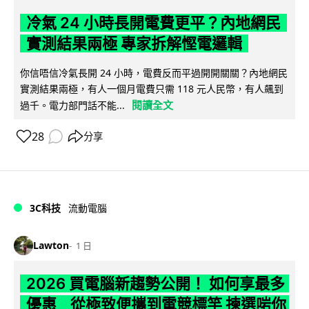
冷氣 24 小時長開電費更平？內地網民
實測結果兩極 專家拆解慳電邏輯
你信唔信冷氣長開 24 小時，電費反而平過開開關關？內地網民
實測結果兩極，有人一個月電費只需 118 元人民幣，有人飆到
閱讀全文
過千。電力部門話不能...
28
分享
3C科技
流動電腦
Lawton
1 日
2026 買電腦新趨勢公開！ 如何享最多
優惠 從極致便攜到電競標竿 揀選啱你