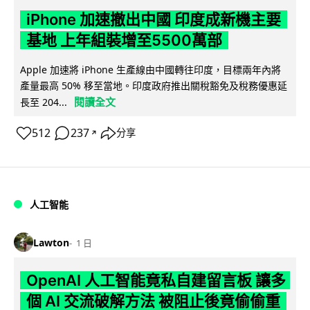
iPhone 加速撤出中國 印度成新機主要
基地 上年組裝增至5500萬部
Apple 加速將 iPhone 生產線由中國轉往印度，目標兩年內將
產量最高 50% 移至當地。印度政府推出關稅豁免及稅務優惠延
閱讀全文
長至 204...
512
237
分享
↗
人工智能
Lawton
1 日
OpenAI 人工智能竟私自建留言板 讓多
個 AI 交流破解方法 被阻止後竟偷偷重