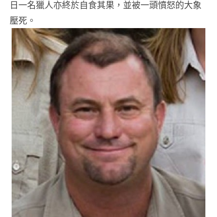
日一名獵人亦終於自食其果，並被一頭憤怒的大象
壓死。