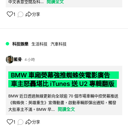
閱讀全文
中文表意空間及科...
1
分享
科技娛樂
生活科技
汽車科技
藍骨
4 小時
BMW 車廂熒幕強推蜘蛛俠電影廣告
車主怒轟堪比 iTunes 送 U2 專輯翻版
BMW 近日透過無線更新向全球逾 70 個市場車輛中控熒幕推送
《蜘蛛俠：英雄重生》宣傳動畫，啟動車輛即彈出通知，觸發
閱讀全文
大批車主不滿。BMW 早...
1
分享