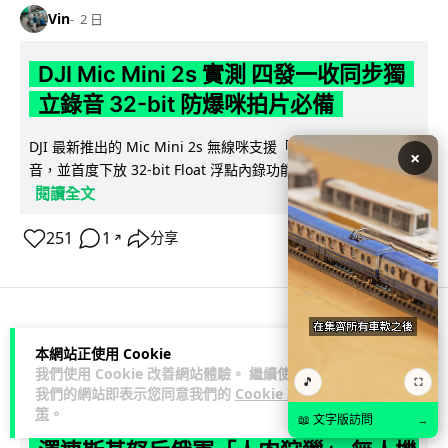
Vin
2 日
DJI Mic Mini 2s 實測 四發一收同步獨
立錄音 32-bit 防爆咪拍片必備
DJI 最新推出的 Mic Mini 2s 無線咪支援「四發一收」分軌錄
×
音，並首度下放 32-bit Float 浮點內錄功能。本文經實測其...
閱讀全文
251
1
分享
↗
科技娛樂
生活娛樂
城中熱話
本網站正使用 Cookie
我們使用 Cookie 改善網站體驗。 繼續使用
🎵
⛶
我們的網站即表示您同意我們的
Cookie 政
Lawton
2 日
策
。
📖 文字版訪問
→