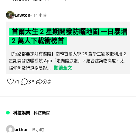
Lawton
14 小時
首爾大生 2 星期開發防曬地圖 一日暴增
2 萬人下載衝榜首
【行路都要揀好有遮陰】南韓首爾大學 23 歲學生劉敏俊利用 2
星期開發防曬導航 App「走向陰涼處」，結合建築物高度、太
閱讀全文
陽仰角及行道樹陰影...
71
3
分享
↗
科技娛樂
科技新聞
arthur
15 小時