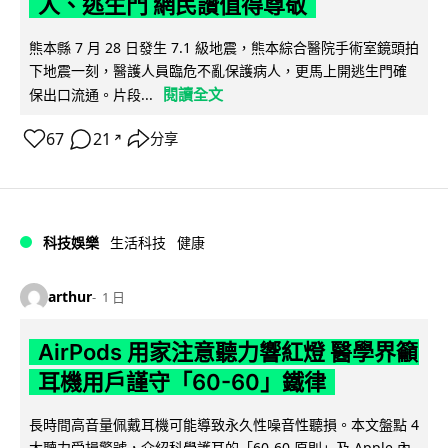
人、逃生門 網民讚值得尊敬
熊本縣 7 月 28 日發生 7.1 級地震，熊本綜合醫院手術室鏡頭拍
下地震一刻，醫護人員臨危不亂保護病人，更馬上開逃生門確
閱讀全文
保出口流通。片段...
67
21
分享
↗
科技娛樂
生活科技
健康
arthur
1 日
AirPods 用家注意聽力響紅燈 醫學界籲
耳機用戶謹守「60-60」鐵律
長時間高音量佩戴耳機可能導致永久性噪音性聽損。本文盤點 4
大聽力受損警號，介紹科學護耳的「60-60 原則」及 Apple 內