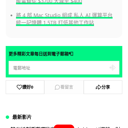
暖電費從 $3700 大減至 $400
將 4 部 Mac Studio 組成 私人 AI 運算平台
統一記憶體 1.5TB 打低其他工作站
📮
更多精彩文章每日送到電子郵箱
讚好
0
看留言
分享
最新影片