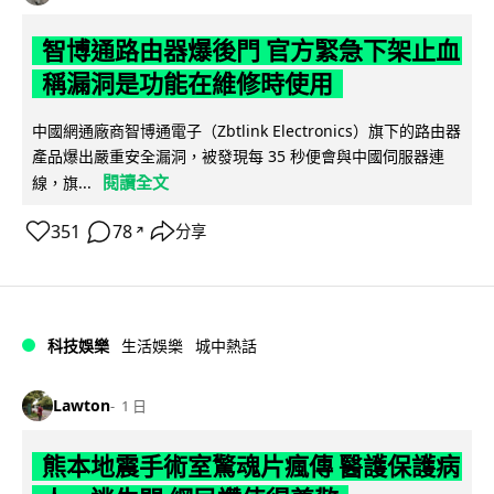
智博通路由器爆後門 官方緊急下架止血
稱漏洞是功能在維修時使用
中國網通廠商智博通電子（Zbtlink Electronics）旗下的路由器
產品爆出嚴重安全漏洞，被發現每 35 秒便會與中國伺服器連
閱讀全文
線，旗...
351
78
分享
↗
科技娛樂
生活娛樂
城中熱話
Lawton
1 日
熊本地震手術室驚魂片瘋傳 醫護保護病