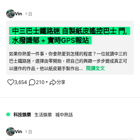
Vin
1 日
中三巴士鐵路迷 自製紙皮遙控巴士 門,
水撥識郁 + 實時GPS報站
如果你熱愛一件事，你會熱愛到怎樣的程度？一位就讀中三的
巴士鐵路迷，選擇由零開始，把自己的興趣一步步變成真正可
閱讀全文
以運作的作品。他以紙皮親手製作出...
3,654
210
分享
↗
科技娛樂
生活娛樂
城中熱話
Vin
1 日