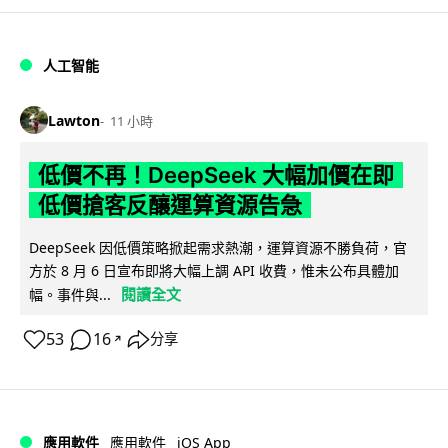
人工智能
Lawton
11 小時
低價不再！DeepSeek 大幅加價在即
低價搶客反釀運算資源告急
DeepSeek 因低價策略掀起需求熱潮，運算資源不勝負荷，官
方於 8 月 6 日宣布即將大幅上調 API 收費，惟未公布具體加
閱讀全文
幅。事件與...
53
16
分享
↗
iOS App
應用軟件
應用軟件