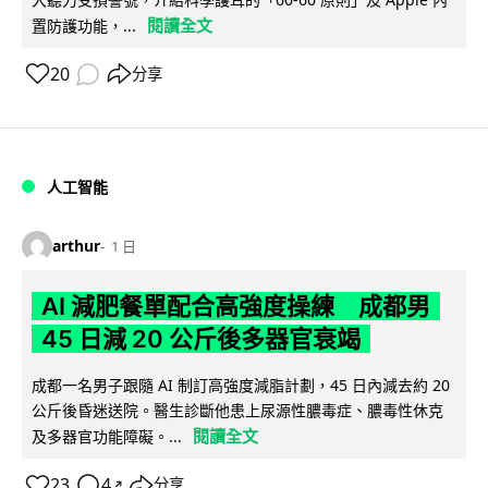
閱讀全文
置防護功能，...
20
分享
人工智能
arthur
1 日
AI 減肥餐單配合高強度操練 成都男
45 日減 20 公斤後多器官衰竭
成都一名男子跟隨 AI 制訂高強度減脂計劃，45 日內減去約 20
公斤後昏迷送院。醫生診斷他患上尿源性膿毒症、膿毒性休克
閱讀全文
及多器官功能障礙。...
23
4
分享
↗