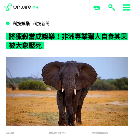
WWDC 2026
GenAI 與雲端科技專區
ERP 與商業 AI
將獵殺當成娛樂！非洲專業獵人自食其果被大象壓死
科技娛樂
科技新聞
將獵殺當成娛樂！非洲專業獵人自食其果
被大象壓死
作者
發佈日期
閱讀時間