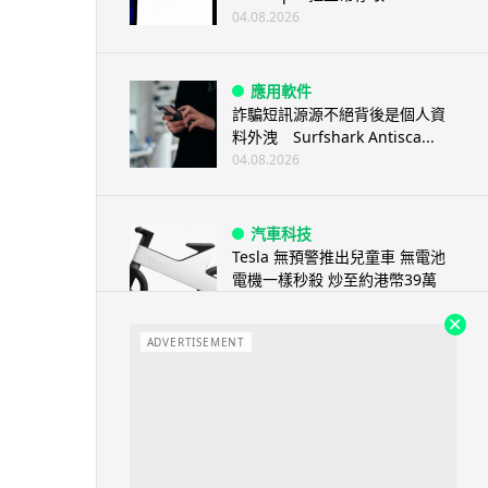
04.08.2026
應用軟件
詐騙短訊源源不絕背後是個人資
料外洩 Surfshark Antisca...
04.08.2026
汽車科技
Tesla 無預警推出兒童車 無電池
電機一樣秒殺 炒至約港幣39萬
04.08.2026
ADVERTISEMENT
iPhone app
歐盟再發功 Apple 終答應
iPhone 跨機剪貼簿將可貼 ...
04.08.2026