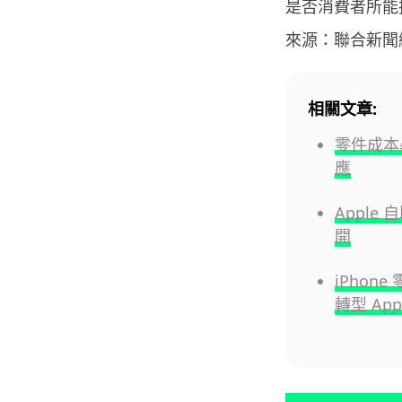
是否消費者所能
來源：聯合新聞
相關文章:
零件成本暴增
應
Apple
開
iPhon
轉型 Ap