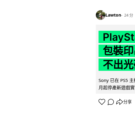
Lawton
24 分
Play
包裝印出
不出光
Sony 已在 PS
月起停產新遊戲實體
分享