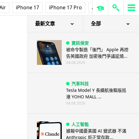
Air
iPhone 17
iPhone 17 Pro
AirPods Pro 3
Ap
最新文章
全部
資訊保安
被命令製造「後門」 Apple 再控
告英國政府 加密後門爭議延燒...
04.08.2026
汽車科技
Tesla Model Y 長續航後驅版抵
港 YOHO MALL ...
04.08.2026
人工智能
據報中國憂美國 AI 變武器 不滿
Anthropic 拒正常存取...