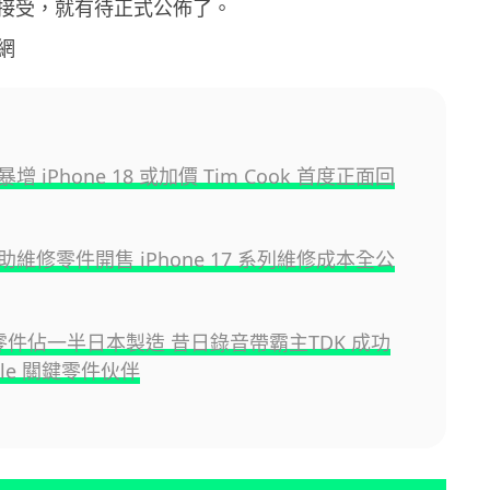
接受，就有待正式公佈了。
網
 iPhone 18 或加價 Tim Cook 首度正面回
 自助維修零件開售 iPhone 17 系列維修成本全公
e 零件佔一半日本製造 昔日錄音帶霸主TDK 成功
ple 關鍵零件伙伴