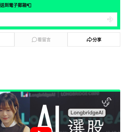
📮
送到電子郵箱
看留言
分享