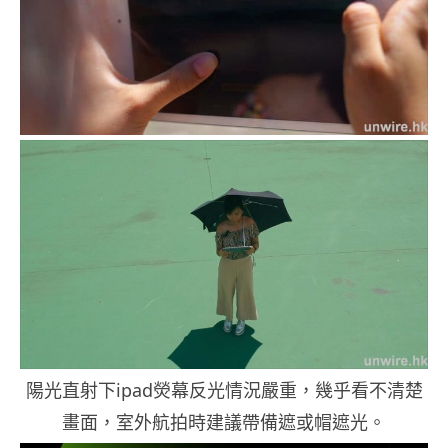
陽光直射下ipad熒幕反光情況嚴重，幾乎看不清楚
畫面，室外航拍時建議帶備遮或帽遮光。