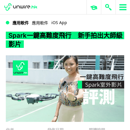
WWDC 2026
GenAI 與雲端科技專區
ERP 與商業 AI
Spark一鍵高難度飛行 新手拍出大師級影片
iOS App
應用軟件
應用軟件
Spark一鍵高難度飛行 新手拍出大師級
影片
作者
發佈日期
閱讀時間