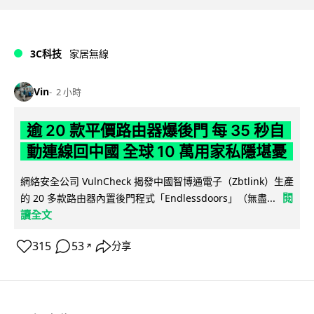
3C科技
家居無線
Vin
2 小時
逾 20 款平價路由器爆後門 每 35 秒自
動連線回中國 全球 10 萬用家私隱堪憂
網絡安全公司 VulnCheck 揭發中國智博通電子（Zbtlink）生產
閱
的 20 多款路由器內置後門程式「Endlessdoors」（無盡...
讀全文
315
53
分享
↗