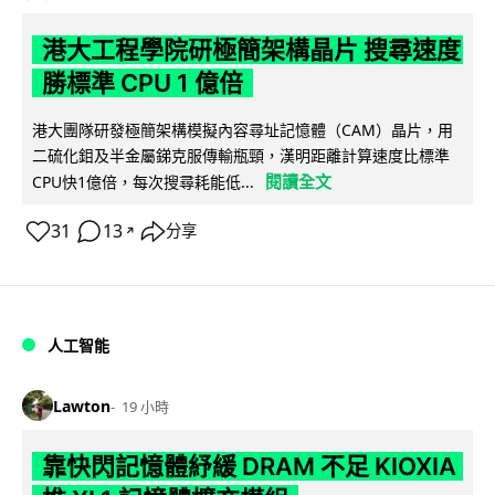
港大工程學院研極簡架構晶片 搜尋速度
勝標準 CPU 1 億倍
港大團隊研發極簡架構模擬內容尋址記憶體（CAM）晶片，用
二硫化鉬及半金屬銻克服傳輸瓶頸，漢明距離計算速度比標準
閱讀全文
CPU快1億倍，每次搜尋耗能低...
31
13
分享
↗
人工智能
Lawton
19 小時
靠快閃記憶體紓緩 DRAM 不足 KIOXIA