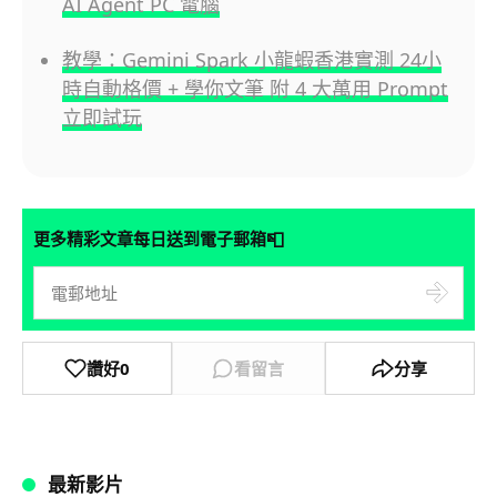
AI Agent PC 電腦
教學：Gemini Spark 小龍蝦香港實測 24小
時自動格價 + 學你文筆 附 4 大萬用 Prompt
立即試玩
📮
更多精彩文章每日送到電子郵箱
讚好
0
看留言
分享
最新影片