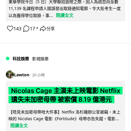
東華學院今日（5 日）大學聯招放榜之際，因人為疏忽向全數
11,139 名課程申請人錯誤發出取錄通知電郵，令大批考生一度
閱讀全文
以為獲得學位取錄，事...
143
17
分享
↗
科技娛樂
影視娛樂
Lawton
20 小時
Nicolas Cage 主演未上映電影 Netflix
遺失未加密母帶 被索償 8.19 億港元
【唔見未加密母帶咁大件事】Netflix 洛杉磯辦公室被竊，未上
映的 Nicolas Cage 電影《Fortitude》母帶亦告失蹤。電影...
閱讀全文