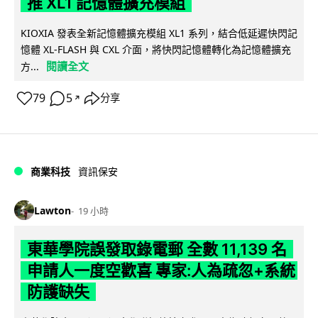
推 XL1 記憶體擴充模組
KIOXIA 發表全新記憶體擴充模組 XL1 系列，結合低延遲快閃記
憶體 XL-FLASH 與 CXL 介面，將快閃記憶體轉化為記憶體擴充
閱讀全文
方...
79
5
分享
↗
商業科技
資訊保安
Lawton
19 小時
東華學院誤發取錄電郵 全數 11,139 名
申請人一度空歡喜 專家:人為疏忽+系統
防護缺失