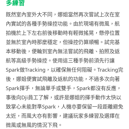
多練習
既然室內室外大不同，娜姐當然再次嘗試上次在室
內實試的各種手勢操控功能。由於現場有微風，航
拍機於上下左右前後移動時有輕微搖晃，懸停位置
並無於室內時那麼穩定，但操控仍算順暢。試完基
本移動後，便輪到室內無法嘗試的飛離、拍照及返
航等高級手勢操控。使用這三種手勢前須先行讓
Spark做Tracking，以確保無任何阻礙。Tracking完
後，娜姐便實試飛離及返航的功能，不過多次向著
Spark揮手，無論單手或雙手，Spark都沒有反應，
事後向Dji員工了解，或許是娜姐的揮手動作太快以
致掌心未能對準Spark，人機亦要保留一段距離避免
太近，而風大亦有影響，建議玩家多練習及選擇在
微風或無風的情況下飛。