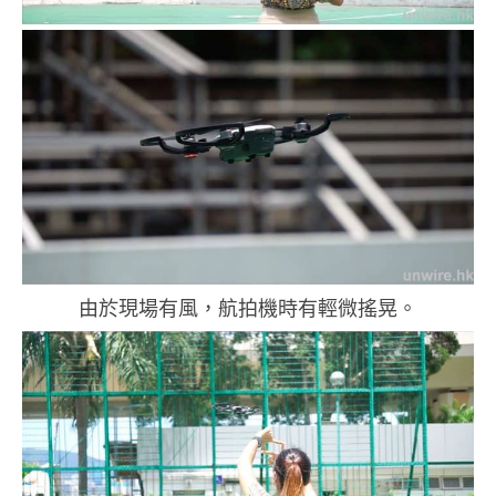
由於現場有風，航拍機時有輕微搖晃。