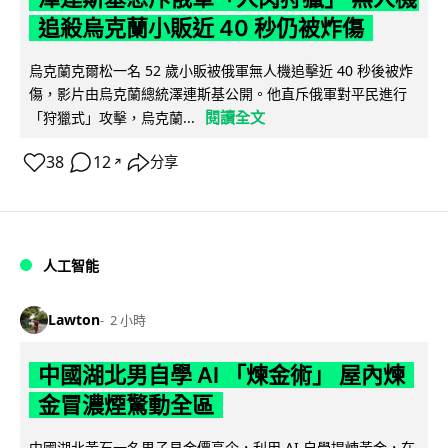
追殺烏克蘭小販近 40 秒仍被炸傷
烏克蘭克爾松一名 52 歲小販被俄軍無人機追擊近 40 秒後被炸
傷，影片由烏克蘭總統澤連斯基公開。他直斥俄軍對平民進行
閱讀全文
「狩獵式」攻擊，烏克蘭...
38
12
分享
↗
人工智能
Lawton
2 小時
中國湖北男自學 AI 「煉金術」 屋內煉
金冒濃煙驚動全區
中國湖北黃石一名男子見金價高企，利用 AI 自學提煉黃金，在