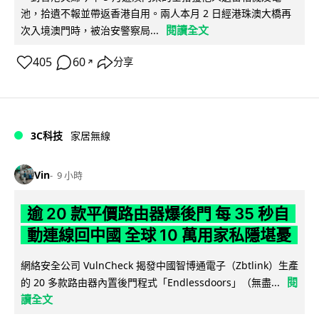
池，拾遺不報並帶返香港自用。兩人本月 2 日經港珠澳大橋再
閱讀全文
次入境澳門時，被治安警察局...
405
60
分享
↗
3C科技
家居無線
Vin
9 小時
逾 20 款平價路由器爆後門 每 35 秒自
動連線回中國 全球 10 萬用家私隱堪憂
網絡安全公司 VulnCheck 揭發中國智博通電子（Zbtlink）生產
閱
的 20 多款路由器內置後門程式「Endlessdoors」（無盡...
讀全文