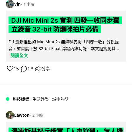
Vin
1 小時
DJI Mic Mini 2s 實測 四發一收同步獨
立錄音 32-bit 防爆咪拍片必備
DJI 最新推出的 Mic Mini 2s 無線咪支援「四發一收」分軌錄
音，並首度下放 32-bit Float 浮點內錄功能。本文經實測其...
閱讀全文
15
1
分享
↗
科技娛樂
生活娛樂
城中熱話
Lawton
2 小時
澤連斯基怒斥俄軍「人肉狩獵」 無人機