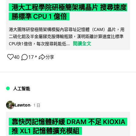
港大工程學院研極簡架構晶片 搜尋速度
勝標準 CPU 1 億倍
港大團隊研發極簡架構模擬內容尋址記憶體（CAM）晶片，用
二硫化鉬及半金屬銻克服傳輸瓶頸，漢明距離計算速度比標準
閱讀全文
CPU快1億倍，每次搜尋耗能低...
40
17
分享
↗
人工智能
Lawton
1 日
靠快閃記憶體紓緩 DRAM 不足 KIOXIA
推 XL1 記憶體擴充模組