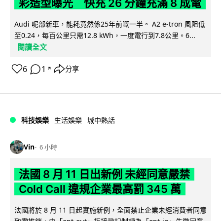
彩造型曝光 快充 26 分鐘充滿 8 成電
Audi 呢部新車，能耗竟然係25年前嘅一半。 A2 e-tron 風阻低
至0.24，每百公里只需12.8 kWh，一度電行到7.8公里。6...
閱讀全文
6
1
分享
↗
科技娛樂
生活娛樂
城中熱話
Vin
6 小時
法國 8 月 11 日出新例 未經同意嚴禁
Cold Call 違規企業最高罰 345 萬
法國將於 8 月 11 日起實施新例，全面禁止企業未經消費者同意