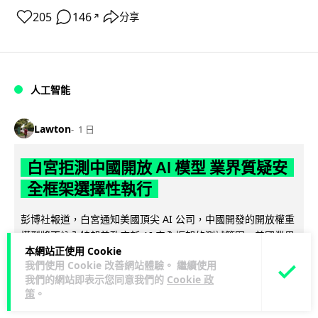
205
146
分享
↗
人工智能
Lawton
1 日
白宮拒測中國開放 AI 模型 業界質疑安
全框架選擇性執行
彭博社報道，白宮通知美國頂尖 AI 公司，中國開發的開放權重
模型將不納入特朗普政府新 AI 安全框架的測試範圍。美國業界
本網站正使用 Cookie
閱讀全文
則聯署呼籲政府不要限...
我們使用 Cookie 改善網站體驗。 繼續使用
我們的網站即表示您同意我們的
Cookie 政
44
21
分享
↗
策
。