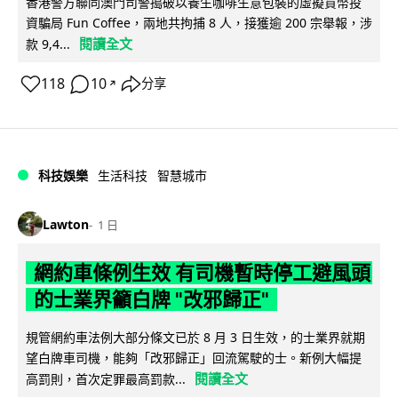
香港警方聯同澳門司警搗破以養生咖啡生意包裝的虛擬貨幣投
資騙局 Fun Coffee，兩地共拘捕 8 人，接獲逾 200 宗舉報，涉
閱讀全文
款 9,4...
118
10
分享
↗
科技娛樂
生活科技
智慧城市
Lawton
1 日
網約車條例生效 有司機暫時停工避風頭
的士業界籲白牌 "改邪歸正"
規管網約車法例大部分條文已於 8 月 3 日生效，的士業界就期
望白牌車司機，能夠「改邪歸正」回流駕駛的士。新例大幅提
閱讀全文
高罰則，首次定罪最高罰款...