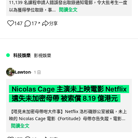
11,139 名課程申請人錯誤發出取錄通知電郵，令大批考生一度
閱讀全文
以為獲得學位取錄，事...
147
17
分享
↗
科技娛樂
影視娛樂
Lawton
1 日
Nicolas Cage 主演未上映電影 Netflix
遺失未加密母帶 被索償 8.19 億港元
【唔見未加密母帶咁大件事】Netflix 洛杉磯辦公室被竊，未上
映的 Nicolas Cage 電影《Fortitude》母帶亦告失蹤。電影...
閱讀全文