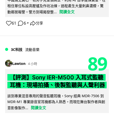
租住單位私設高壓爐及作坊冶煉，過程產生大量刺鼻濃煙，驚
閱讀全文
動鄰居報警。警方到場揭發整...
61
6
分享
↗
3C科技
流動音樂
89
Lawton
4 小時
【評測】Sony IER-M500 入耳式監聽
耳機：現場拍攝、後製監聽與人聲利器
談到專業混音專用的聲音監聽耳機，Sony 經典 MDR-7506 到
MDR-M1 專業錄音室耳機都為人熟悉。而現在舞台製作者與創
閱讀全文
意影像製作...