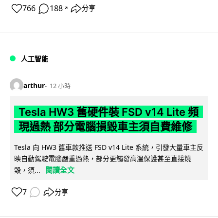
766
188
分享
↗
人工智能
arthur
12 小時
Tesla HW3 舊硬件裝 FSD v14 Lite 頻
現過熱 部分電腦損毀車主須自費維修
Tesla 向 HW3 舊車款推送 FSD v14 Lite 系統，引發大量車主反
映自動駕駛電腦嚴重過熱，部分更觸發高溫保護甚至直接燒
閱讀全文
毀，須...
7
分享