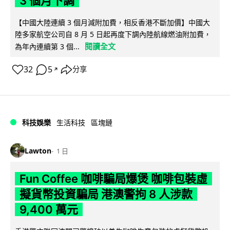
3 個月下調
【中國大陸連續 3 個月減附加費，相反香港不斷加價】中國大
陸多家航空公司自 8 月 5 日起再度下調內陸航線燃油附加費，
閱讀全文
為年內連續第 3 個...
32
5
分享
↗
科技娛樂
生活科技
區塊鏈
Lawton
1 日
Fun Coffee 咖啡騙局爆煲 咖啡包裝虛
擬貨幣投資騙局 港澳警拘 8 人涉款
9,400 萬元