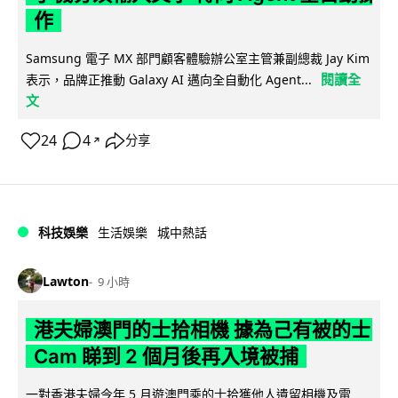
作
Samsung 電子 MX 部門顧客體驗辦公室主管兼副總裁 Jay Kim
閱讀全
表示，品牌正推動 Galaxy AI 邁向全自動化 Agent...
文
24
4
分享
↗
科技娛樂
生活娛樂
城中熱話
Lawton
9 小時
港夫婦澳門的士拾相機 據為己有被的士
Cam 睇到 2 個月後再入境被捕
一對香港夫婦今年 5 月遊澳門乘的士拾獲他人遺留相機及電