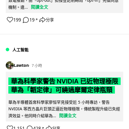
致電推銷，由「opt-out」拒接登記制轉為「opt-in」先徵同意
閱讀全文
機制。違...
199
19
分享
↗
人工智能
Lawton
7 小時
華為科學家警告 NVIDIA 已近物理極限
華為「韜定律」可繞過摩爾定律瓶頸
華為半導體首席科學家廖恒罕見接受近 5 小時專訪，警告
NVIDIA 等西方晶片巨頭正逼近物理極限，傳統製程升級已失經
閱讀全文
濟效益。他同時介紹華為...
1,151
428
分享
↗