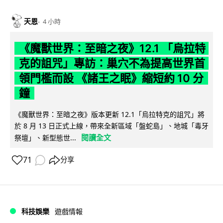
天恩
4 小時
《魔獸世界：至暗之夜》12.1 「烏拉特
克的詛咒」專訪：巢穴不為提高世界首
領門檻而設 《諸王之眠》縮短約 10 分
鐘
《魔獸世界：至暗之夜》版本更新 12.1「烏拉特克的詛咒」將
於 8 月 13 日正式上線，帶來全新區域「盤蛇島」、地城「毒牙
閱讀全文
祭壇」、新型態世...
71
分享
科技娛樂
遊戲情報