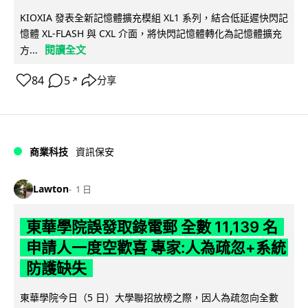
KIOXIA 發表全新記憶體擴充模組 XL1 系列，結合低延遲快閃記
憶體 XL-FLASH 與 CXL 介面，將快閃記憶體轉化為記憶體擴充
閱讀全文
方...
84
5
分享
↗
商業科技
資訊保安
Lawton
1 日
東華學院誤發取錄電郵 全數 11,139 名
申請人一度空歡喜 專家:人為疏忽+系統
防護缺失
東華學院今日（5 日）大學聯招放榜之際，因人為疏忽向全數