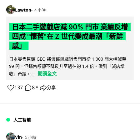
Lawton
4 小時
日本二手遊戲店減 90% 門市 業績反增
四成 "懷舊"在 Z 世代變成最潮「新鮮
感」
日本零售巨頭 GEO 將懷舊遊戲銷售門市從 1,000 間大幅減至
99 間，但銷售額卻不降反升至過往的 1.4 倍。做到「減店增
閱讀全文
收」奇蹟，...
137
8
分享
↗
人工智能
Vin
5 小時