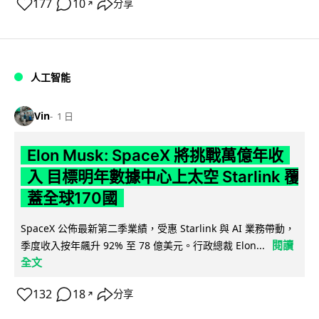
177
10
分享
↗
人工智能
Vin
1 日
Elon Musk: SpaceX 將挑戰萬億年收
入 目標明年數據中心上太空 Starlink 覆
蓋全球170國
SpaceX 公佈最新第二季業績，受惠 Starlink 與 AI 業務帶動，
閱讀
季度收入按年飆升 92% 至 78 億美元。行政總裁 Elon...
全文
132
18
分享
↗