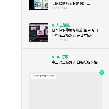
話跨軟體修圖兼整 PDF ...
07.08.2026
人工智能
日本偶像零編程知識 靠 AI 搞了
一整個直播系統 在日本技術...
07.08.2026
3D 打印
中三巴士鐵路迷 自製紙皮遙控巴
士 門,水撥識郁 + 實時GPS報站
07.08.2026
ADVERTISEMENT
城中熱話
iPhone 加速撤出中國 印度成新
機主要基地 上年組裝增至550...
07.08.2026