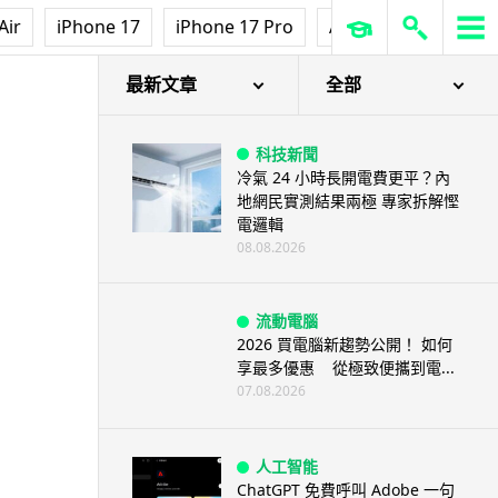
iOS App
Air
iPhone 17
iPhone 17 Pro
AirPods Pro 3
Ap
首爾大生 2 星期開發防曬地圖 一
日暴增 2 萬人下載衝榜首
08.08.2026
最新文章
全部
科技新聞
冷氣 24 小時長開電費更平？內
地網民實測結果兩極 專家拆解慳
電邏輯
08.08.2026
流動電腦
2026 買電腦新趨勢公開！ 如何
享最多優惠 從極致便攜到電...
07.08.2026
人工智能
ChatGPT 免費呼叫 Adobe 一句