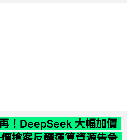
！DeepSeek 大幅加價
低價搶客反釀運算資源告急