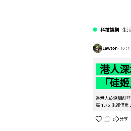
科技娛樂
生
Lawton
10 分
港人深
「硅姬
香港人於深圳創辦初
高 1.75 米卻僅重 
分享