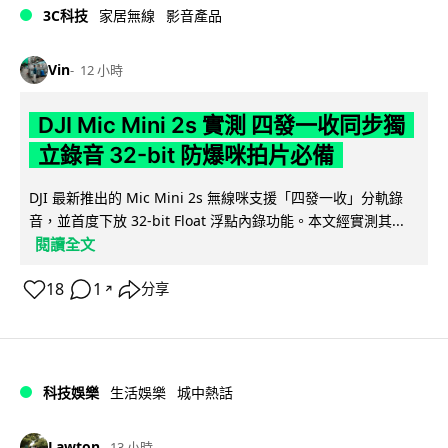
3C科技
家居無線
影音產品
Vin
12 小時
DJI Mic Mini 2s 實測 四發一收同步獨
立錄音 32-bit 防爆咪拍片必備
DJI 最新推出的 Mic Mini 2s 無線咪支援「四發一收」分軌錄
音，並首度下放 32-bit Float 浮點內錄功能。本文經實測其...
閱讀全文
18
1
分享
↗
科技娛樂
生活娛樂
城中熱話
Lawton
13 小時