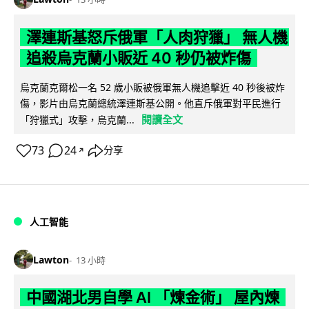
澤連斯基怒斥俄軍「人肉狩獵」 無人機
追殺烏克蘭小販近 40 秒仍被炸傷
烏克蘭克爾松一名 52 歲小販被俄軍無人機追擊近 40 秒後被炸
傷，影片由烏克蘭總統澤連斯基公開。他直斥俄軍對平民進行
閱讀全文
「狩獵式」攻擊，烏克蘭...
73
24
分享
↗
人工智能
Lawton
13 小時
中國湖北男自學 AI 「煉金術」 屋內煉