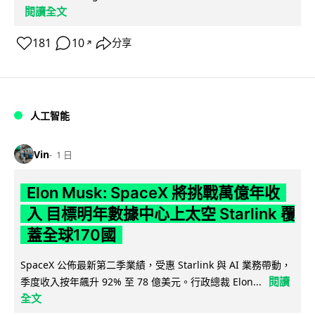
閱讀全文
181
10
分享
↗
人工智能
Vin
1 日
Elon Musk: SpaceX 將挑戰萬億年收
入 目標明年數據中心上太空 Starlink 覆
蓋全球170國
SpaceX 公佈最新第二季業績，受惠 Starlink 與 AI 業務帶動，
閱讀
季度收入按年飆升 92% 至 78 億美元。行政總裁 Elon...
全文