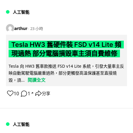
人工智能
arthur
23 小時
Tesla HW3 舊硬件裝 FSD v14 Lite 頻
現過熱 部分電腦損毀車主須自費維修
Tesla 向 HW3 舊車款推送 FSD v14 Lite 系統，引發大量車主反
映自動駕駛電腦嚴重過熱，部分更觸發高溫保護甚至直接燒
閱讀全文
毀，須...
10
1
分享
↗
人工智能