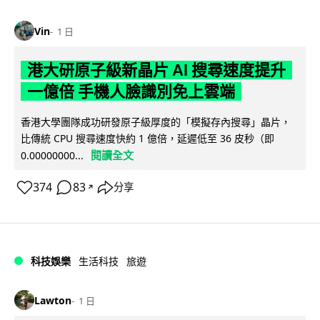
Vin
1 日
港大研原子級新晶片 AI 搜尋速度提升
一億倍 手機人臉識別免上雲端
香港大學團隊成功研發原子級厚度的「模擬存內搜尋」晶片，
比傳統 CPU 搜尋速度快約 1 億倍，延遲低至 36 皮秒（即
閱讀全文
0.00000000...
374
83
分享
↗
科技娛樂
生活科技
旅遊
Lawton
1 日