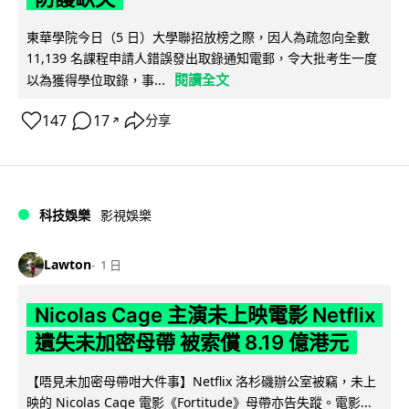
東華學院今日（5 日）大學聯招放榜之際，因人為疏忽向全數
11,139 名課程申請人錯誤發出取錄通知電郵，令大批考生一度
閱讀全文
以為獲得學位取錄，事...
147
17
分享
↗
科技娛樂
影視娛樂
Lawton
1 日
Nicolas Cage 主演未上映電影 Netflix
遺失未加密母帶 被索償 8.19 億港元
【唔見未加密母帶咁大件事】Netflix 洛杉磯辦公室被竊，未上
映的 Nicolas Cage 電影《Fortitude》母帶亦告失蹤。電影...