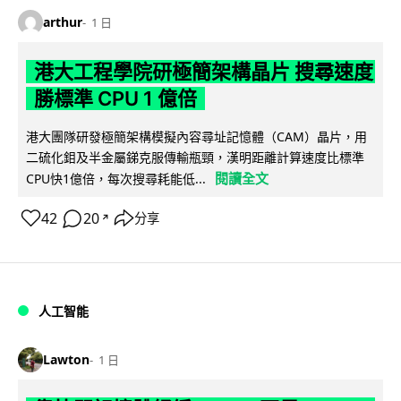
arthur
1 日
港大工程學院研極簡架構晶片 搜尋速度
勝標準 CPU 1 億倍
港大團隊研發極簡架構模擬內容尋址記憶體（CAM）晶片，用
二硫化鉬及半金屬銻克服傳輸瓶頸，漢明距離計算速度比標準
閱讀全文
CPU快1億倍，每次搜尋耗能低...
42
20
分享
↗
人工智能
Lawton
1 日