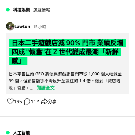
科技娛樂
遊戲情報
Lawton
15 小時
日本二手遊戲店減 90% 門市 業績反增
四成 "懷舊"在 Z 世代變成最潮「新鮮
感」
日本零售巨頭 GEO 將懷舊遊戲銷售門市從 1,000 間大幅減至
99 間，但銷售額卻不降反升至過往的 1.4 倍。做到「減店增
閱讀全文
收」奇蹟，...
195
11
分享
↗
人工智能