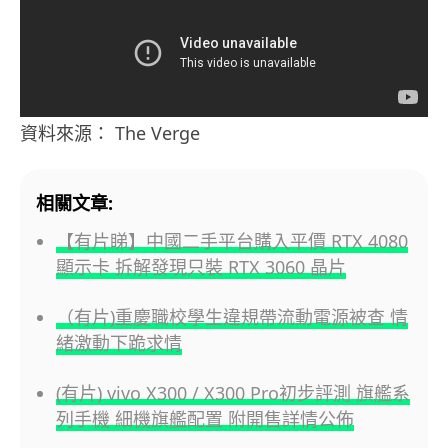
資料來源： The Verge
相關文章:
【有片睇】中國二手平台購入平價 RTX 4080
顯示卡 拆解發現只裝 RTX 3060 晶片
（有片)重慶職校學生違規帶流動電源被查 情
緒激動下跪求情
(有片) vivo X300 / X300 Pro初步評測 旗艦系
列手機 細機旗艦配置 附開售詳情公佈