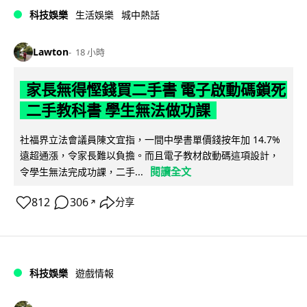
科技娛樂
生活娛樂
城中熱話
Lawton
18 小時
家長無得慳錢買二手書 電子啟動碼鎖死
二手教科書 學生無法做功課
社福界立法會議員陳文宜指，一間中學書單價錢按年加 14.7%
遠超通漲，令家長難以負擔。而且電子教材啟動碼這項設計，
閱讀全文
令學生無法完成功課，二手...
812
306
分享
↗
科技娛樂
遊戲情報