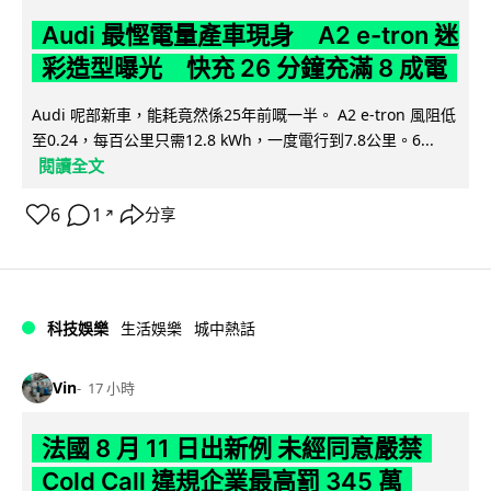
Audi 最慳電量產車現身 A2 e-tron 迷
彩造型曝光 快充 26 分鐘充滿 8 成電
Audi 呢部新車，能耗竟然係25年前嘅一半。 A2 e-tron 風阻低
至0.24，每百公里只需12.8 kWh，一度電行到7.8公里。6...
閱讀全文
6
1
分享
↗
科技娛樂
生活娛樂
城中熱話
Vin
17 小時
法國 8 月 11 日出新例 未經同意嚴禁
Cold Call 違規企業最高罰 345 萬