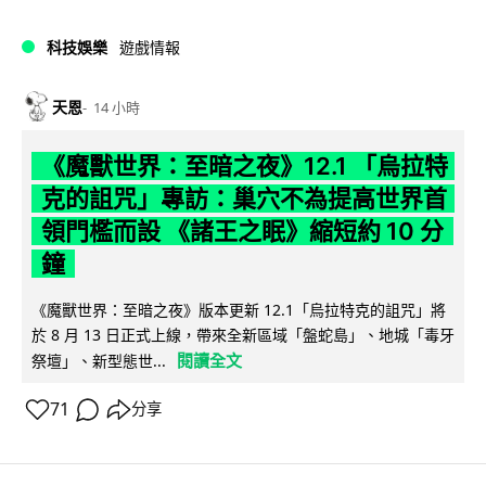
科技娛樂
遊戲情報
天恩
14 小時
《魔獸世界：至暗之夜》12.1 「烏拉特
克的詛咒」專訪：巢穴不為提高世界首
領門檻而設 《諸王之眠》縮短約 10 分
鐘
《魔獸世界：至暗之夜》版本更新 12.1「烏拉特克的詛咒」將
於 8 月 13 日正式上線，帶來全新區域「盤蛇島」、地城「毒牙
閱讀全文
祭壇」、新型態世...
71
分享