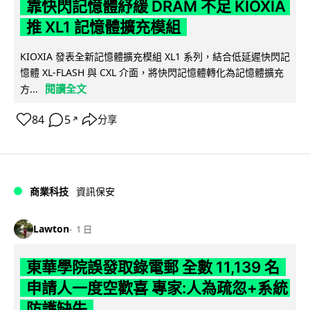
靠快閃記憶體紓緩 DRAM 不足 KIOXIA
推 XL1 記憶體擴充模組
KIOXIA 發表全新記憶體擴充模組 XL1 系列，結合低延遲快閃記
憶體 XL-FLASH 與 CXL 介面，將快閃記憶體轉化為記憶體擴充
閱讀全文
方...
84
5
分享
↗
商業科技
資訊保安
Lawton
1 日
東華學院誤發取錄電郵 全數 11,139 名
申請人一度空歡喜 專家:人為疏忽+系統
防護缺失