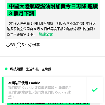
中國大陸航線燃油附加費今日再降 連續
3 個月下調
【中國大陸連續 3 個月減附加費，相反香港不斷加價】中國大
陸多家航空公司自 8 月 5 日起再度下調內陸航線燃油附加費，
閱讀全文
為年內連續第 3 個...
33
5
分享
↗
科技娛樂
生活科技
區塊鏈
Lawton
1 日
本網站正使用 Cookie
我們使用 Cookie 改善網站體驗。 繼續使用
我們的網站即表示您同意我們的
Cookie 政
Fun Coffee 咖啡騙局爆煲 咖啡包裝虛
策
。
擬貨幣投資騙局 港澳警拘 8 人涉款