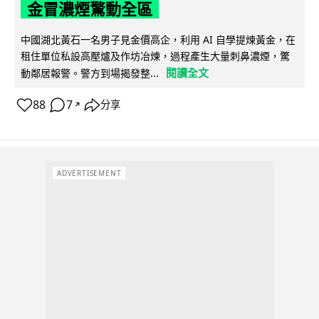
金冒濃煙驚動全區
中國湖北黃石一名男子見金價高企，利用 AI 自學提煉黃金，在
租住單位私設高壓爐及作坊冶煉，過程產生大量刺鼻濃煙，驚
閱讀全文
動鄰居報警。警方到場揭發整...
88
7
分享
↗
ADVERTISEMENT