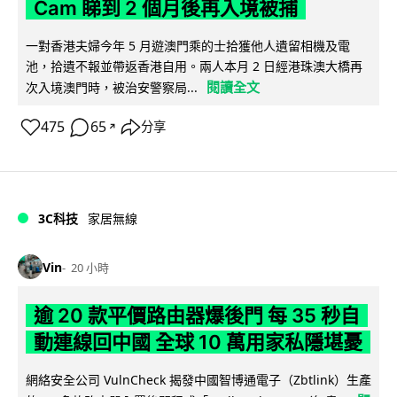
Cam 睇到 2 個月後再入境被捕
一對香港夫婦今年 5 月遊澳門乘的士拾獲他人遺留相機及電
池，拾遺不報並帶返香港自用。兩人本月 2 日經港珠澳大橋再
閱讀全文
次入境澳門時，被治安警察局...
475
65
分享
↗
3C科技
家居無線
Vin
20 小時
逾 20 款平價路由器爆後門 每 35 秒自
動連線回中國 全球 10 萬用家私隱堪憂
網絡安全公司 VulnCheck 揭發中國智博通電子（Zbtlink）生產