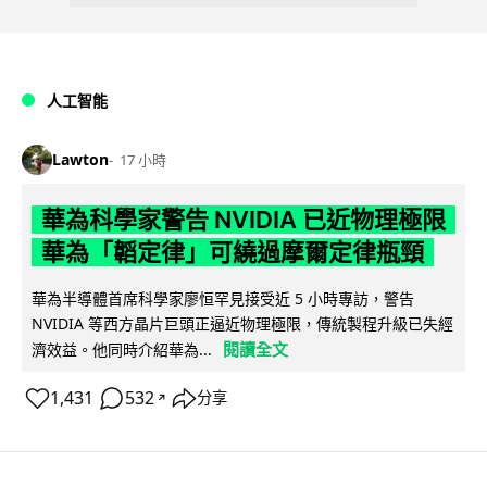
人工智能
Lawton
17 小時
華為科學家警告 NVIDIA 已近物理極限
華為「韜定律」可繞過摩爾定律瓶頸
華為半導體首席科學家廖恒罕見接受近 5 小時專訪，警告
NVIDIA 等西方晶片巨頭正逼近物理極限，傳統製程升級已失經
閱讀全文
濟效益。他同時介紹華為...
1,431
532
分享
↗