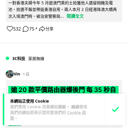
一對香港夫婦今年 5 月遊澳門乘的士拾獲他人遺留相機及電
池，拾遺不報並帶返香港自用。兩人本月 2 日經港珠澳大橋再
閱讀全文
次入境澳門時，被治安警察局...
532
75
分享
↗
3C科技
家居無線
Vin
1 日
逾 20 款平價路由器爆後門 每 35 秒自
動連線回中國 全球 10 萬用家私隱堪憂
本網站正使用 Cookie
我們使用 Cookie 改善網站體驗。 繼續使用
網絡安全公司 VulnCheck 揭發中國智博通電子（Zbtlink）生產
我們的網站即表示您同意我們的
Cookie 政
閱
的 20 多款路由器內置後門程式「Endlessdoors」（無盡...
策
。
讀全文