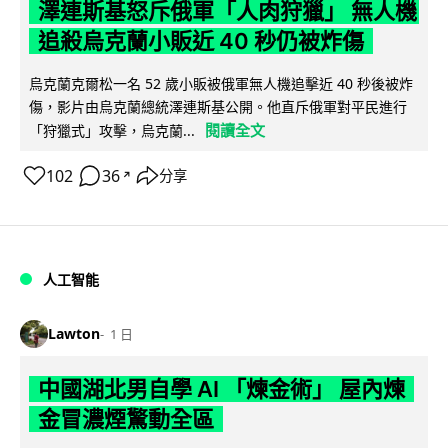
澤連斯基怒斥俄軍「人肉狩獵」 無人機
追殺烏克蘭小販近 40 秒仍被炸傷
烏克蘭克爾松一名 52 歲小販被俄軍無人機追擊近 40 秒後被炸
傷，影片由烏克蘭總統澤連斯基公開。他直斥俄軍對平民進行
閱讀全文
「狩獵式」攻擊，烏克蘭...
102
36
分享
↗
人工智能
Lawton
1 日
中國湖北男自學 AI 「煉金術」 屋內煉
金冒濃煙驚動全區