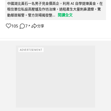
中國湖北黃石一名男子見金價高企，利用 AI 自學提煉黃金，在
租住單位私設高壓爐及作坊冶煉，過程產生大量刺鼻濃煙，驚
閱讀全文
動鄰居報警。警方到場揭發整...
105
7
分享
↗
ADVERTISEMENT