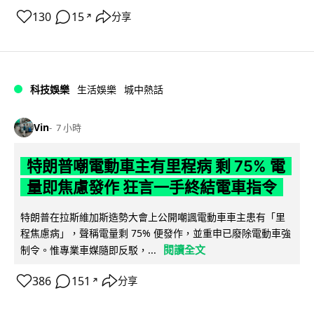
130
15
分享
↗
科技娛樂
生活娛樂
城中熱話
Vin
7 小時
特朗普嘲電動車主有里程病 剩 75% 電
量即焦慮發作 狂言一手終結電車指令
特朗普在拉斯維加斯造勢大會上公開嘲諷電動車車主患有「里
程焦慮病」，聲稱電量剩 75% 便發作，並重申已廢除電動車強
閱讀全文
制令。惟專業車媒隨即反駁，...
386
151
分享
↗