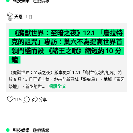
科技娛樂
遊戲情報
天恩
1 日
《魔獸世界：至暗之夜》12.1 「烏拉特
克的詛咒」專訪：巢穴不為提高世界首
領門檻而設 《諸王之眠》縮短約 10 分
鐘
《魔獸世界：至暗之夜》版本更新 12.1「烏拉特克的詛咒」將
於 8 月 13 日正式上線，帶來全新區域「盤蛇島」、地城「毒牙
閱讀全文
祭壇」、新型態世...
115
分享
科技娛樂
遊戲情報