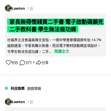
Lawton
1 日
家長無得慳錢買二手書 電子啟動碼鎖死
二手教科書 學生無法做功課
社福界立法會議員陳文宜指，一間中學書單價錢按年加 14.7%
遠超通漲，令家長難以負擔。而且電子教材啟動碼這項設計，
閱讀全文
令學生無法完成功課，二手...
935
371
分享
↗
科技娛樂
遊戲情報
Lawton
1 日