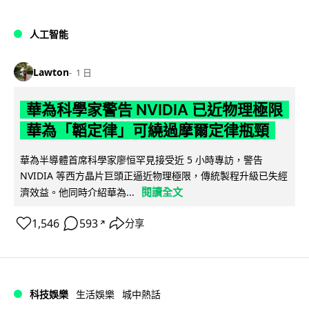
人工智能
Lawton
1 日
華為科學家警告 NVIDIA 已近物理極限
華為「韜定律」可繞過摩爾定律瓶頸
華為半導體首席科學家廖恒罕見接受近 5 小時專訪，警告
NVIDIA 等西方晶片巨頭正逼近物理極限，傳統製程升級已失經
閱讀全文
濟效益。他同時介紹華為...
1,546
593
分享
↗
科技娛樂
生活娛樂
城中熱話