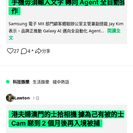
手機毋須輸入文字 轉向 Agent 全自動操
作
Samsung 電子 MX 部門顧客體驗辦公室主管兼副總裁 Jay Kim
閱讀全
表示，品牌正推動 Galaxy AI 邁向全自動化 Agent...
文
27
4
分享
↗
科技娛樂
生活娛樂
城中熱話
Lawton
1 日
港夫婦澳門的士拾相機 據為己有被的士
Cam 睇到 2 個月後再入境被捕