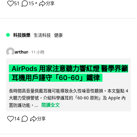
51
15
分享
↗
科技娛樂
生活科技
健康
arthur
11 小時
AirPods 用家注意聽力響紅燈 醫學界籲
耳機用戶謹守「60-60」鐵律
長時間高音量佩戴耳機可能導致永久性噪音性聽損。本文盤點 4
大聽力受損警號，介紹科學護耳的「60-60 原則」及 Apple 內
閱讀全文
置防護功能，...
14
分享