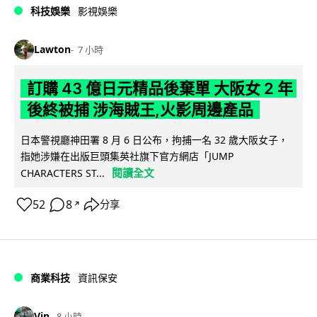
科技娛樂
影視娛樂
Lawton
7 小時
訂購 43 億日元精品後棄單 大阪女 2 年
後終被捕 涉海賊王,火影周邊產品
日本警視廳神田署 8 月 6 日公布，拘捕一名 32 歲大阪女子，
指她涉嫌在出版巨頭集英社旗下官方網店「JUMP
閱讀全文
CHARACTERS ST...
52
8
分享
↗
商業科技
資訊保安
Vin
8 小時