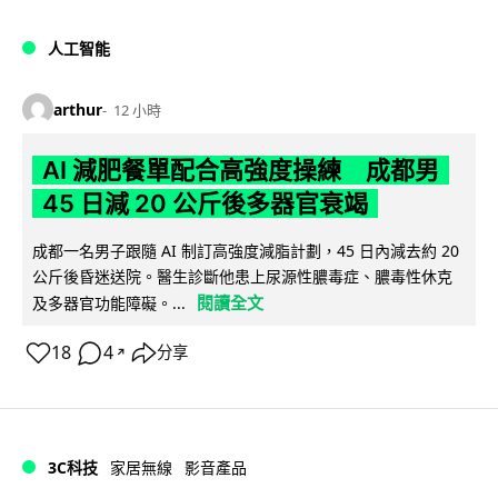
人工智能
arthur
12 小時
AI 減肥餐單配合高強度操練 成都男
45 日減 20 公斤後多器官衰竭
成都一名男子跟隨 AI 制訂高強度減脂計劃，45 日內減去約 20
公斤後昏迷送院。醫生診斷他患上尿源性膿毒症、膿毒性休克
閱讀全文
及多器官功能障礙。...
18
4
分享
↗
3C科技
家居無線
影音產品