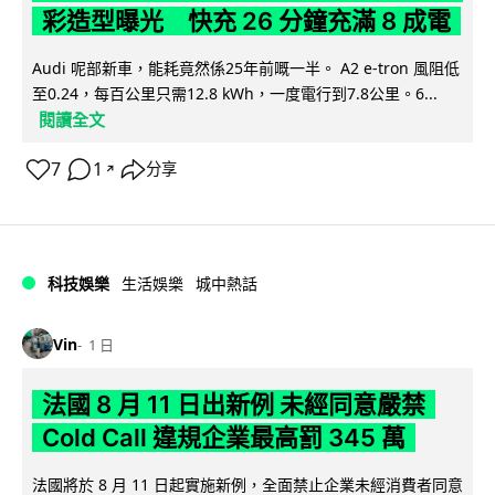
彩造型曝光 快充 26 分鐘充滿 8 成電
Audi 呢部新車，能耗竟然係25年前嘅一半。 A2 e-tron 風阻低
至0.24，每百公里只需12.8 kWh，一度電行到7.8公里。6...
閱讀全文
7
1
分享
↗
科技娛樂
生活娛樂
城中熱話
Vin
1 日
法國 8 月 11 日出新例 未經同意嚴禁
Cold Call 違規企業最高罰 345 萬
法國將於 8 月 11 日起實施新例，全面禁止企業未經消費者同意