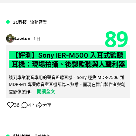
3C科技
流動音樂
89
Lawton
1 日
【評測】Sony IER-M500 入耳式監聽
耳機：現場拍攝、後製監聽與人聲利器
談到專業混音專用的聲音監聽耳機，Sony 經典 MDR-7506 到
MDR-M1 專業錄音室耳機都為人熟悉。而現在舞台製作者與創
閱讀全文
意影像製作...
36
4
分享
↗