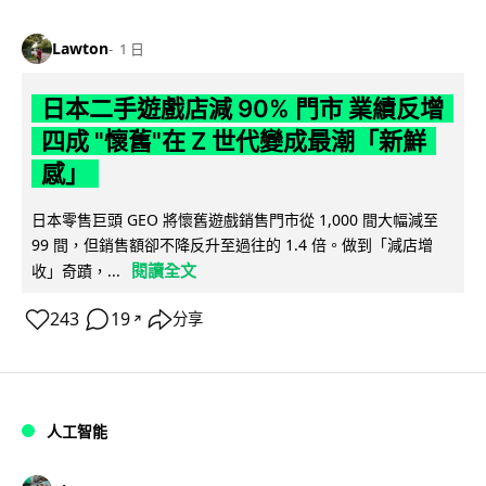
Lawton
1 日
日本二手遊戲店減 90% 門市 業績反增
四成 "懷舊"在 Z 世代變成最潮「新鮮
感」
日本零售巨頭 GEO 將懷舊遊戲銷售門市從 1,000 間大幅減至
99 間，但銷售額卻不降反升至過往的 1.4 倍。做到「減店增
閱讀全文
收」奇蹟，...
243
19
分享
↗
人工智能