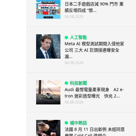
日本二手遊戲店減 90% 門市 業
績反增四成 “懷...
06.08.2026
人工智能
Meta AI 模型測試期間入侵他家
公司 三大 AI 巨頭接連曝安全
漏...
06.08.2026
科技新聞
Audi 最慳電量產車現身 A2 e-
tron 迷彩造型曝光 快充 2...
06.08.2026
城中熱話
法國 8 月 11 日出新例 未經同意
嚴禁 Cold Call 違規企...