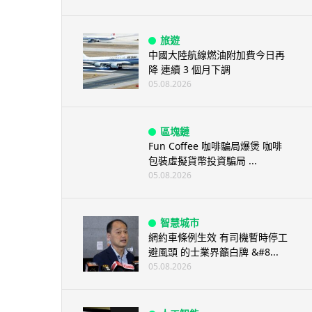
旅遊
中國大陸航線燃油附加費今日再
降 連續 3 個月下調
05.08.2026
區塊鏈
Fun Coffee 咖啡騙局爆煲 咖啡
包裝虛擬貨幣投資騙局 ...
05.08.2026
智慧城市
網約車條例生效 有司機暫時停工
避風頭 的士業界籲白牌 &#8...
05.08.2026