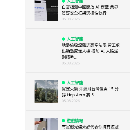
人工智能
白宮拒測中國開放 AI 模型 業界
質疑安全框架選擇性執行
05.08.2026
人工智能
地盤偷吸煙難逃高空法眼 勞工處
出動熱感無人機 擬加 AI 人臉識
別精準...
05.08.2026
人工智能
貨運火箭 沖繩飛台灣僅需 15 分
鐘 Hop Aero 將 5...
05.08.2026
遊戲情報
有實體光碟未必代表你擁有遊戲