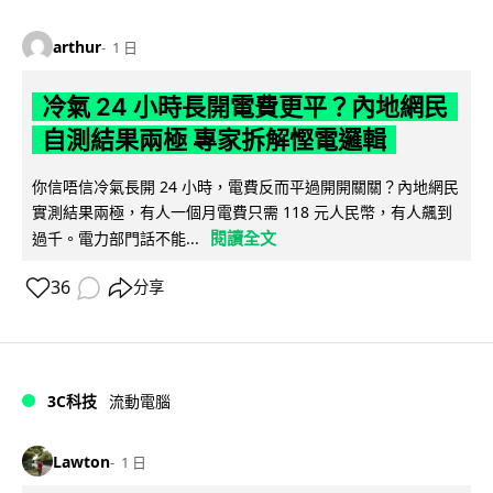
arthur
1 日
冷氣 24 小時長開電費更平？內地網民
自測結果兩極 專家拆解慳電邏輯
你信唔信冷氣長開 24 小時，電費反而平過開開關關？內地網民
實測結果兩極，有人一個月電費只需 118 元人民幣，有人飆到
閱讀全文
過千。電力部門話不能...
36
分享
3C科技
流動電腦
Lawton
1 日