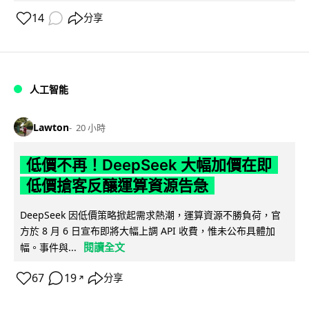
14
分享
人工智能
Lawton
20 小時
低價不再！DeepSeek 大幅加價在即
低價搶客反釀運算資源告急
DeepSeek 因低價策略掀起需求熱潮，運算資源不勝負荷，官
方於 8 月 6 日宣布即將大幅上調 API 收費，惟未公布具體加
閱讀全文
幅。事件與...
67
19
分享
↗