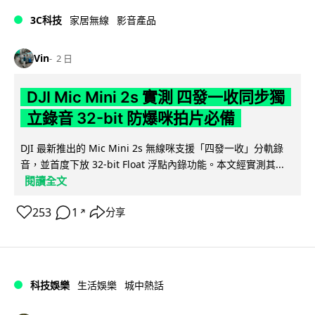
3C科技
家居無線
影音產品
Vin
2 日
DJI Mic Mini 2s 實測 四發一收同步獨
立錄音 32-bit 防爆咪拍片必備
DJI 最新推出的 Mic Mini 2s 無線咪支援「四發一收」分軌錄
音，並首度下放 32-bit Float 浮點內錄功能。本文經實測其...
閱讀全文
253
1
分享
↗
科技娛樂
生活娛樂
城中熱話