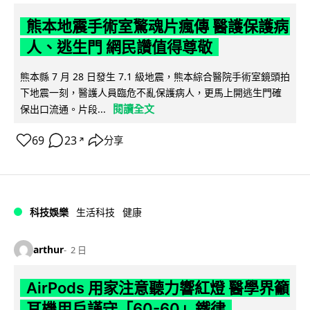
熊本地震手術室驚魂片瘋傳 醫護保護病
人、逃生門 網民讚值得尊敬
熊本縣 7 月 28 日發生 7.1 級地震，熊本綜合醫院手術室鏡頭拍
下地震一刻，醫護人員臨危不亂保護病人，更馬上開逃生門確
閱讀全文
保出口流通。片段...
69
23
分享
↗
科技娛樂
生活科技
健康
arthur
2 日
AirPods 用家注意聽力響紅燈 醫學界籲
耳機用戶謹守「60-60」鐵律