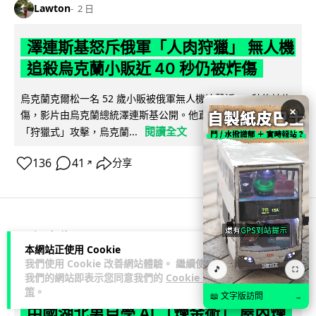
Lawton
2 日
澤連斯基怒斥俄軍「人肉狩獵」 無人機
追殺烏克蘭小販近 40 秒仍被炸傷
烏克蘭克爾松一名 52 歲小販被俄軍無人機追擊近 40 秒後被炸
×
傷，影片由烏克蘭總統澤連斯基公開。他直斥俄軍對平民進行
閱讀全文
「狩獵式」攻擊，烏克蘭...
136
41
分享
↗
人工智能
本網站正使用 Cookie
我們使用 Cookie 改善網站體驗。 繼續使用
🎵
⛶
Lawton
2 日
我們的網站即表示您同意我們的
Cookie 政
策
。
📖 文字版訪問
→
中國湖北男自學 AI 「煉金術」 屋內煉