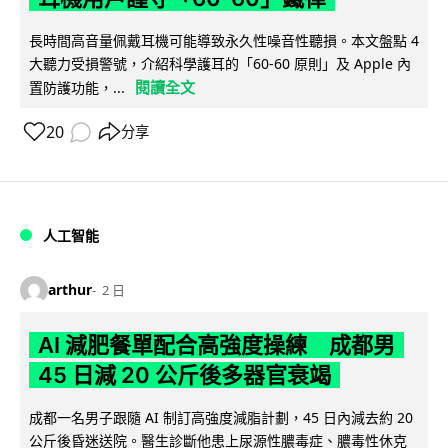
長時間高音量佩戴耳機可能導致永久性噪音性聽損。本文盤點 4
大聽力受損警號，介紹科學護耳的「60-60 原則」及 Apple 內
閱讀全文
置防護功能，...
20
分享
人工智能
arthur
2 日
AI 減肥餐單配合高強度操練 成都男
45 日減 20 公斤後多器官衰竭
成都一名男子跟隨 AI 制訂高強度減脂計劃，45 日內減去約 20
公斤後昏迷送院。醫生診斷他患上尿源性膿毒症、膿毒性休克