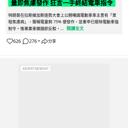
量即焦慮發作 狂言一手終結電車指令
特朗普在拉斯維加斯造勢大會上公開嘲諷電動車車主患有「里
程焦慮病」，聲稱電量剩 75% 便發作，並重申已廢除電動車強
閱讀全文
制令。惟專業車媒隨即反駁，...
626
276
分享
↗
ADVERTISEMENT