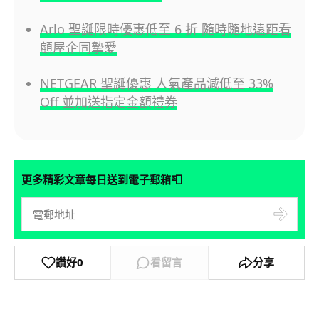
Arlo 聖誕限時優惠低至 6 折 隨時隨地遠距看
顧屋企同摯愛
NETGEAR 聖誕優惠 人氣產品減低至 33%
Off 並加送指定金額禮券
📮
更多精彩文章每日送到電子郵箱
讚好
0
看留言
分享