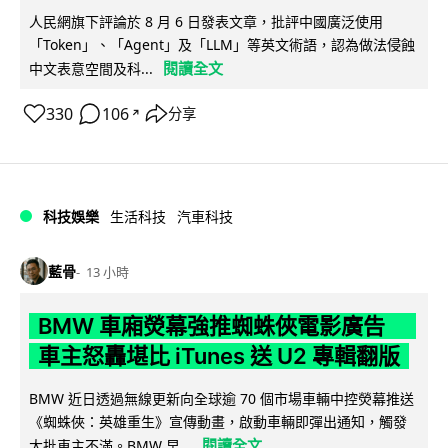
人民網旗下評論於 8 月 6 日發表文章，批評中國廣泛使用
「Token」、「Agent」及「LLM」等英文術語，認為做法侵蝕
閱讀全文
中文表意空間及科...
330
106
分享
↗
科技娛樂
生活科技
汽車科技
藍骨
13 小時
BMW 車廂熒幕強推蜘蛛俠電影廣告
車主怒轟堪比 iTunes 送 U2 專輯翻版
BMW 近日透過無線更新向全球逾 70 個市場車輛中控熒幕推送
《蜘蛛俠：英雄重生》宣傳動畫，啟動車輛即彈出通知，觸發
閱讀全文
大批車主不滿。BMW 早...