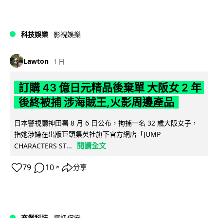
科技娛樂
影視娛樂
Lawton
1 日
訂購 43 億日元精品後棄單 大阪女 2 年
後終被捕 涉海賊王,火影周邊產品
日本警視廳神田署 8 月 6 日公布，拘捕一名 32 歲大阪女子，
指她涉嫌在出版巨頭集英社旗下官方網店「JUMP
閱讀全文
CHARACTERS ST...
79
10
分享
↗
商業科技
資訊保安