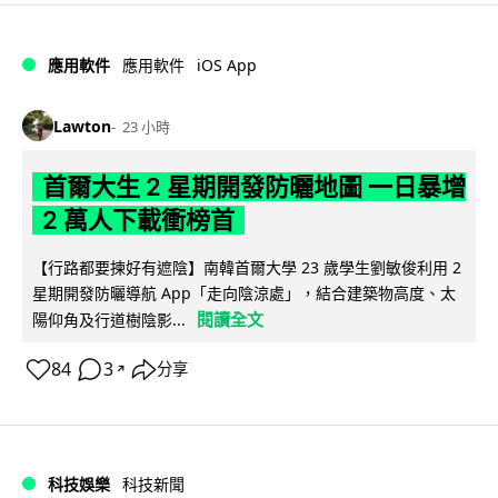
iOS App
應用軟件
應用軟件
Lawton
23 小時
首爾大生 2 星期開發防曬地圖 一日暴增
2 萬人下載衝榜首
【行路都要揀好有遮陰】南韓首爾大學 23 歲學生劉敏俊利用 2
星期開發防曬導航 App「走向陰涼處」，結合建築物高度、太
閱讀全文
陽仰角及行道樹陰影...
84
3
分享
↗
科技娛樂
科技新聞