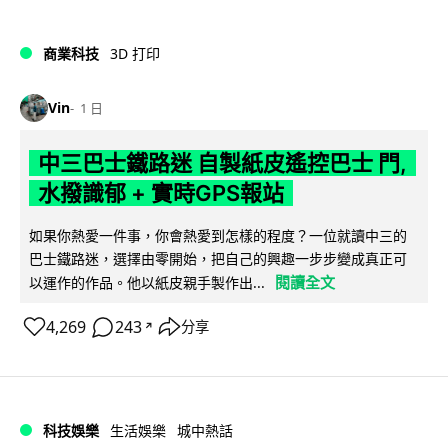
商業科技
3D 打印
Vin
1 日
中三巴士鐵路迷 自製紙皮遙控巴士 門,
水撥識郁 + 實時GPS報站
如果你熱愛一件事，你會熱愛到怎樣的程度？一位就讀中三的
巴士鐵路迷，選擇由零開始，把自己的興趣一步步變成真正可
閱讀全文
以運作的作品。他以紙皮親手製作出...
4,269
243
分享
↗
科技娛樂
生活娛樂
城中熱話