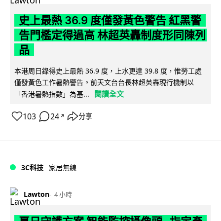
史上最熱 36.9 度僅發黃色警告 紅黑警
告門檻定得過高 林超英轟制度形同陳列
品
本港周日錄得史上最熱 36.9 度，上水更達 39.8 度，惟勞工處
僅發黃色工作暑熱警告。前天文台台長林超英轟現行機制以
閱讀全文
「香港暑熱指數」為基...
103
24
分享
↗
3C科技
家居無線
Lawton
4 小時