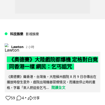
科技娛樂
影視娛樂
Lawton
2 小時
《奧德賽》大陸戲院都爆機 定格對白竟
同香港一樣 網民：乞丐詛咒
《奧德賽》繼香港、台灣後，大陸蘇州戲院 8 月 9 日亦傳出在
播放時發生意外，戲院出現機器冒煙情況，而播放停止時的畫
閱讀全文
格，字幕「來人把這些乞丐...
59
4
分享
↗