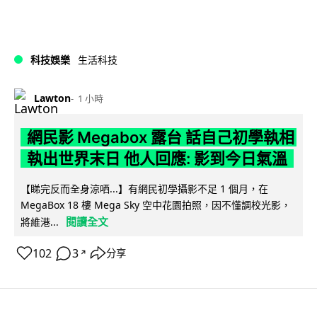
科技娛樂
生活科技
Lawton
1 小時
網民影 Megabox 露台 話自己初學執相
執出世界末日 他人回應: 影到今日氣溫
【睇完反而全身涼哂...】有網民初學攝影不足 1 個月，在
MegaBox 18 樓 Mega Sky 空中花園拍照，因不懂調校光影，
閱讀全文
將維港...
102
3
分享
↗