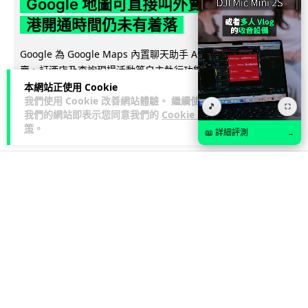
Google 地圖可直接叫外賣訂酒店 香
港開通時間仍未有着落
Google 為 Google Maps 內置聊天助手 Ask Maps 新增叫外
賣、訂酒店及查詢現場活動等自主執行功能，並引入個人化推
閱讀全文
薦及...
本網站正使用 Cookie
我們使用 Cookie 改善網站體驗。 繼續使用
🎵
⛶
我們的網站即表示您同意我們的
Cookie 政
18
1
分享
↗
策
。
📖 詳細評測
→
3C科技
手提電話
藍骨
1 日
可換電池手機或重現市場 歐盟新例
2027 年強制手機用可拆式電池