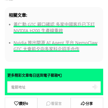
相關文章:
黃仁勳 GTC 親口確認 多家中國客戶已下訂
NVIDIA H200 生產線重啟
Nvidia 推出開源 AI Agent 平台 NemoClaw
GTC 大會前夕向多家科企招手合作
📮
更多精彩文章每日送到電子郵箱
讚好
0
看留言
分享