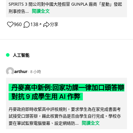
SPIRITS 3 間公司對中國大陸假冒 GUNPLA 廠商「星動」發起
閱讀全文
刑事控告...
960
138
分享
↗
人工智能
arthur
8 小時
丹麥高中新例:回家功課一律加口頭答辯
對抗 9 成學生用 AI 作弊
丹麥政府即時收緊高中評核規則，要求學生為在家完成書面考
試接受口頭答辯，藉此核實作品是否由學生自行完成。學校亦
閱讀全文
要在筆試監察電腦螢幕、設定網絡防...