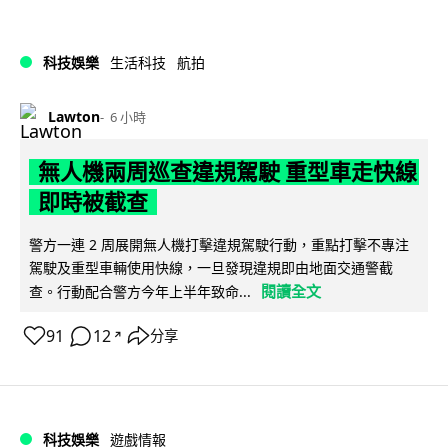
科技娛樂
生活科技
航拍
Lawton
6 小時
無人機兩周巡查違規駕駛 重型車走快線
即時被截查
警方一連 2 周展開無人機打擊違規駕駛行動，重點打擊不專注
駕駛及重型車輛使用快線，一旦發現違規即由地面交通警截
閱讀全文
查。行動配合警方今年上半年致命...
91
12
分享
↗
科技娛樂
遊戲情報