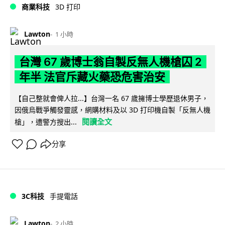
商業科技
3D 打印
Lawton
1 小時
台灣 67 歲博士翁自製反無人機槍囚 2
年半 法官斥藏火藥恐危害治安
【自己整就會俾人拉...】台灣一名 67 歲擁博士學歷退休男子，
因俄烏戰爭觸發靈感，網購材料及以 3D 打印機自製「反無人機
閱讀全文
槍」，遭警方搜出...
分享
3C科技
手提電話
Lawton
2 小時