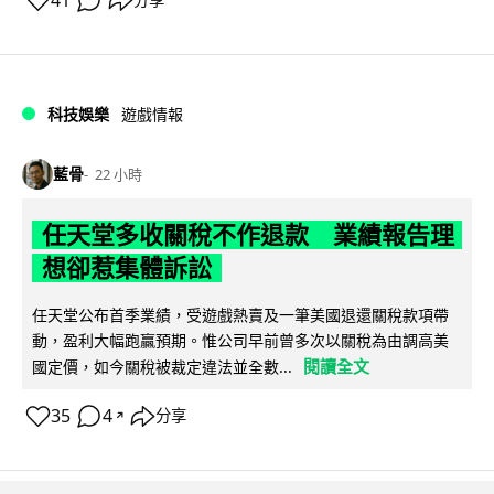
41
科技娛樂
遊戲情報
藍骨
22 小時
任天堂多收關稅不作退款 業績報告理
想卻惹集體訴訟
任天堂公布首季業績，受遊戲熱賣及一筆美國退還關稅款項帶
動，盈利大幅跑贏預期。惟公司早前曾多次以關稅為由調高美
閱讀全文
國定價，如今關稅被裁定違法並全數...
35
4
分享
↗