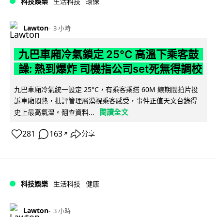
科技娛樂
生活科技
環保
Lawton
3 小時
九巴車廂冷氣鎖定 25°C 高溫下乘客鼓
譟: 熱到爆炸 司機指公司set死無得調校
九巴車廂冷氣統一設定 25°C，有乘客乘搭 60M 線期間拍片投
訴車廂悶熱，批評管理層漠視乘客感受，事件正值天文台錄得
閱讀全文
史上最高氣溫。翻查資料...
281
163
分享
↗
科技娛樂
生活科技
健康
Lawton
3 小時