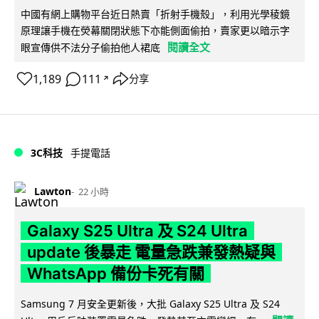
中國有網上購物平台近日熱賣「折射手機殼」，利用光學稜鏡
原理讓手機在熒幕關閉狀態下亦能側面偷拍，賣家更以暗示字
閱讀全文
眼宣傳供不法分子偷拍他人裙底
1,189
111
分享
↗
3C科技
手提電話
Lawton
22 小時
Galaxy S25 Ultra 及 S24 Ultra
update 後暴走 電量急跌兼發熱疑與
WhatsApp 備份卡死有關
Samsung 7 月安全更新後，大批 Galaxy S25 Ultra 及 S24