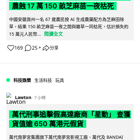
農蝕 17 萬 150 畝芝麻苗一夜枯死
中國安徽滁州一名 67 歲農民按 AI 生成農藥配方為芝麻田除
草，結果 150 畝芝麻苗一夜之間與雜草一同枯死，估計損失約
閱讀全文
15 萬元人民幣...
169
25
分享
↗
科技娛樂
生活科技
玩具
Lawton
7 小時
萬代刑事追擊假高達廠商「星動」 查獲
貨值逾 650 萬港元假貨
萬代南夢宮集團旗下萬代南夢宮影視工廠、萬代及 BANDAI