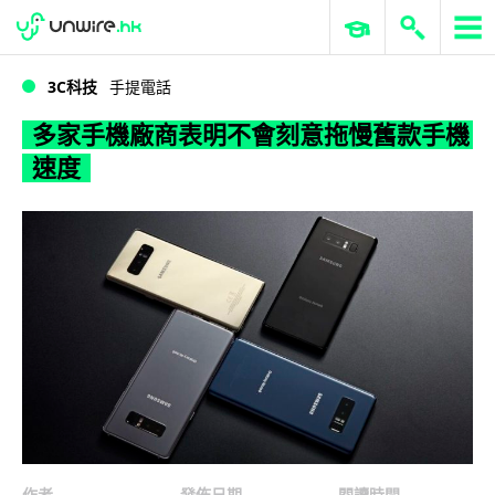
WWDC 2026
GenAI 與雲端科技專區
ERP 與商業 AI
多家手機廠商表明不會刻意拖慢舊款手機速度
3C科技
手提電話
多家手機廠商表明不會刻意拖慢舊款手機
速度
作者
發佈日期
閱讀時間