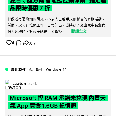
夏日守護方案 智能監控攝像頭 指定產
品限時優惠 7 折
伴隨着盛夏燦爛的陽光，不少人已著手規劃豐富的暑期活動。
然而，父母在忙碌工作、日常外出，或將孩子交由家中長輩與
閱讀全文
保母照顧時，對孩子總是十分牽掛。...
4
分享
Windows 11
應用軟件
應用軟件
Lawton
4 小時
Microsoft 慳 RAM 承諾未兌現 內置天
氣 App 竟食 1.6GB 記憶體