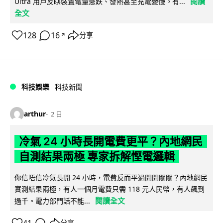
閱讀
Ultra 用戶反映裝置電量急跌、發熱甚至充電變慢。有...
全文
128
16
分享
↗
科技娛樂
科技新聞
arthur
2 日
冷氣 24 小時長開電費更平？內地網民
自測結果兩極 專家拆解慳電邏輯
你信唔信冷氣長開 24 小時，電費反而平過開開關關？內地網民
實測結果兩極，有人一個月電費只需 118 元人民幣，有人飆到
閱讀全文
過千。電力部門話不能...
分享