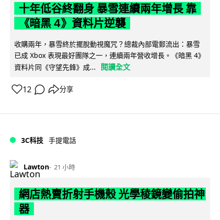
十年低谷終翻身 暴雪連續兩年增長 靠
《暗黑 4》資料片逆襲
收購兩年，暴雪終於擺脫動視魔咒？總裁內部電郵流出：暴雪
已成 Xbox 表現最好團隊之一，連續兩年營收增長。《暗黑 4》
閱讀全文
資料片同《守望先鋒》成...
12
分享
3C科技
手提電話
Lawton
21 小時
網店熱賣折射手機殼 光學稜鏡變偷拍神
器