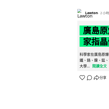
Lawton
2 小時
廣島原
家指晶
科學家在廣島原爆
鐵、鉻、鎳、錳、
大學...
閱讀全文
分享