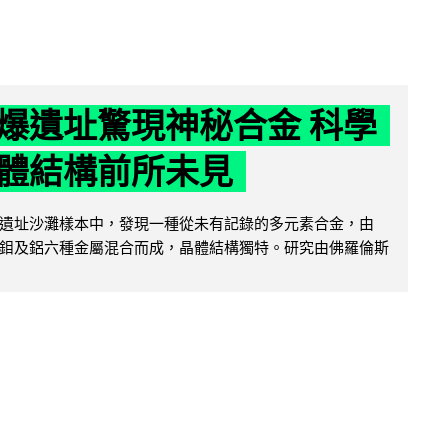
爆遺址驚現神秘合金 科學
體結構前所未見
遺址沙灘樣本中，發現一種從未有記錄的多元素合金，由
鉬及鋁六種金屬混合而成，晶體結構獨特。研究由佛羅倫斯