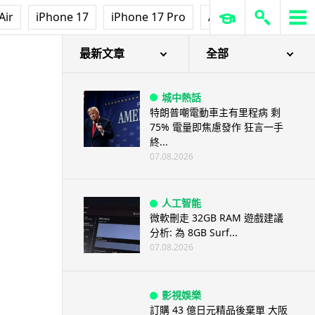
Air
iPhone 17
iPhone 17 Pro
AirPods Pro 3
Ap
最新文章
全部
城中熱話
特朗普嘲電動車主有里程病 剩
75% 電量即焦慮發作 狂言一手
終...
07.08.2026
人工智能
微軟刪走 32GB RAM 遊戲建議
分析: 為 8GB Surf...
07.08.2026
影視娛樂
訂購 43 億日元精品後棄單 大阪