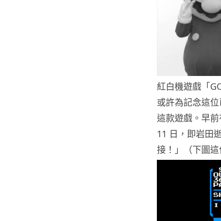
紅白機遊戲「G
或許為記念這位已
這款遊戲。早前有
11 日，即岩田
接！」（下圖這