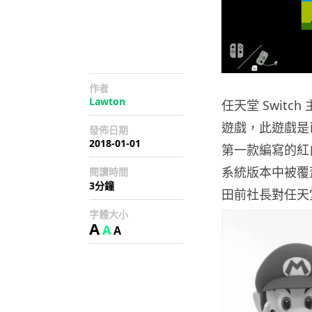
作者
Lawton
任天堂 Swit
遊戲，此遊戲是
發佈日期
2018-01-01
第一款編寫的紅白
系統版本中被覆
閱讀時間
3分鐘
田前社長對任天
字體大小
A
A
A