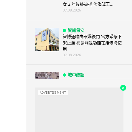
女 2 年後終被捕 涉海賊王...
07.08.2026
資訊保安
智博通路由器爆後門 官方緊急下
架止血 稱漏洞是功能在維修時使
用
07.08.2026
城中熱話
熊本地震手術室驚魂片瘋傳 醫護
保護病人、逃生門 網民讚值得
尊...
ADVERTISEMENT
07.08.2026
健康
AirPods 用家注意聽力響紅燈 醫
學界籲耳機用戶謹守「60-60」...