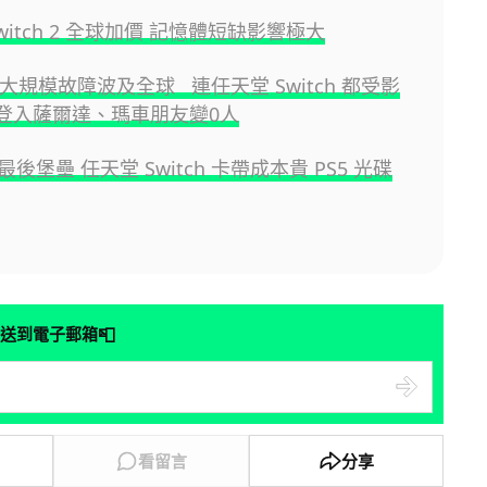
witch 2 全球加價 記憶體短缺影響極大
n 大規模故障波及全球 連任天堂 Switch 都受影
登入薩爾達、瑪車朋友變0人
後堡壘 任天堂 Switch 卡帶成本貴 PS5 光碟
📮
送到電子郵箱
看留言
分享