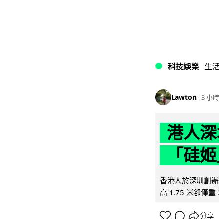
科技娛樂
生
Lawton
3 小時
港人深
「硅姬
香港人於深圳創辦初
高 1.75 米卻僅重 
分享