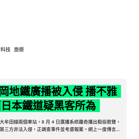
活科技
旅遊
岡地鐵廣播被入侵 播不雅
西日本鐵道疑黑客所為
大牟田線兩個車站，8 月 4 日廣播系統離奇播出粗俗歌聲，
第三方非法入侵，正調查事件並考慮報案。網上一度傳言...