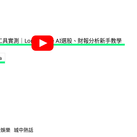
a
活娛樂
城中熱話