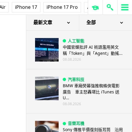
Air
iPhone 17
iPhone 17 Pro
AirPods Pro 3
Ap
最新文章
全部
人工智能
中國官媒批評 AI 術語濫用英文
稱「Token」與「Agent」動搖...
08.08.2026
汽車科技
BMW 車廂熒幕強推蜘蛛俠電影
廣告 車主怒轟堪比 iTunes 送
U...
08.08.2026
音樂耳機
Sony 傳推平價復刻版耳筒 沿用