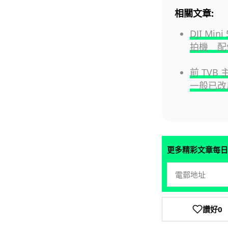
相關文章:
DJI M
拍機 配
前 TV
一般已改
更多精彩文章每日
讚好
0