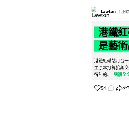
Lawton
1 小時
港鐵紅
是藝術
港鐵紅磡站月台一
主原本打算拾起交
得》的...
閱讀全
54
分