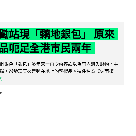
磡站現「黐地銀包」 原來
品呃足全港市民兩年
個銀色「銀包」多年來一再令乘客誤以為有人遺失財物，事
還，卻發現原來是黏在地上的藝術品。這件名為《失而復
文
享