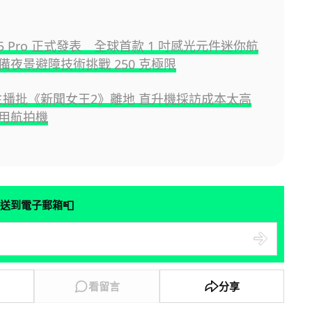
ini 5 Pro 正式發表 全球首款 1 吋感光元件迷你航
備夜景避障技術挑戰 250 克極限
B 主播批《新聞女王2》離地 直升機採訪成本太高
用航拍機
📮
送到電子郵箱
看留言
分享