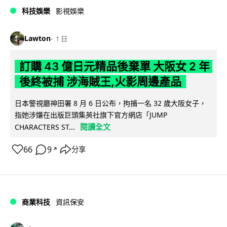
科技娛樂
影視娛樂
Lawton
1 日
訂購 43 億日元精品後棄單 大阪女 2 年
後終被捕 涉海賊王,火影周邊產品
日本警視廳神田署 8 月 6 日公布，拘捕一名 32 歲大阪女子，
指她涉嫌在出版巨頭集英社旗下官方網店「JUMP
閱讀全文
CHARACTERS ST...
66
9
分享
↗
商業科技
資訊保安