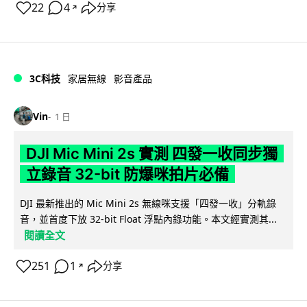
22
4
分享
↗
3C科技
家居無線
影音產品
Vin
1 日
DJI Mic Mini 2s 實測 四發一收同步獨
立錄音 32-bit 防爆咪拍片必備
DJI 最新推出的 Mic Mini 2s 無線咪支援「四發一收」分軌錄
音，並首度下放 32-bit Float 浮點內錄功能。本文經實測其...
閱讀全文
251
1
分享
↗