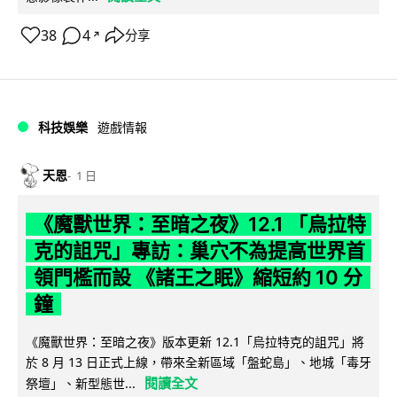
38
4
分享
↗
科技娛樂
遊戲情報
天恩
1 日
《魔獸世界：至暗之夜》12.1 「烏拉特
克的詛咒」專訪：巢穴不為提高世界首
領門檻而設 《諸王之眠》縮短約 10 分
鐘
《魔獸世界：至暗之夜》版本更新 12.1「烏拉特克的詛咒」將
於 8 月 13 日正式上線，帶來全新區域「盤蛇島」、地城「毒牙
閱讀全文
祭壇」、新型態世...