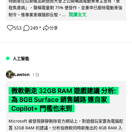
特朗普在拉斯維加斯造勢大會上公開嘲諷電動車車主患有「里
程焦慮病」，聲稱電量剩 75% 便發作，並重申已廢除電動車強
閱讀全文
制令。惟專業車媒隨即反駁，...
553
249
分享
↗
人工智能
Lawton
1 日
微軟刪走 32GB RAM 遊戲建議 分析:
為 8GB Surface 銷售鋪路 連自家
Copilot+ 門檻也未到
Microsoft 被發現靜靜刪除官方網站上，對遊戲玩家要為電腦配
置 32GB RAM 的建議。分析指微軟同時新推出的 8GB RAM 入