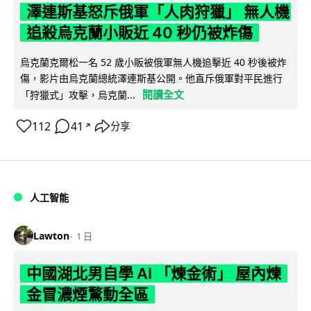
澤連斯基怒斥俄軍「人肉狩獵」 無人機
追殺烏克蘭小販近 40 秒仍被炸傷
烏克蘭克爾松一名 52 歲小販被俄軍無人機追擊近 40 秒後被炸
傷，影片由烏克蘭總統澤連斯基公開。他直斥俄軍對平民進行
閱讀全文
「狩獵式」攻擊，烏克蘭...
112
41
分享
↗
人工智能
Lawton
1 日
中國湖北男自學 AI 「煉金術」 屋內煉
金冒濃煙驚動全區