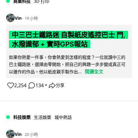
商業科技
3D 打印
Vin
19 小時
中三巴士鐵路迷 自製紙皮遙控巴士 門,
水撥識郁 + 實時GPS報站
如果你熱愛一件事，你會熱愛到怎樣的程度？一位就讀中三的
巴士鐵路迷，選擇由零開始，把自己的興趣一步步變成真正可
閱讀全文
以運作的作品。他以紙皮親手製作出...
2,254
134
分享
↗
科技娛樂
生活娛樂
城中熱話
Vin
20 小時