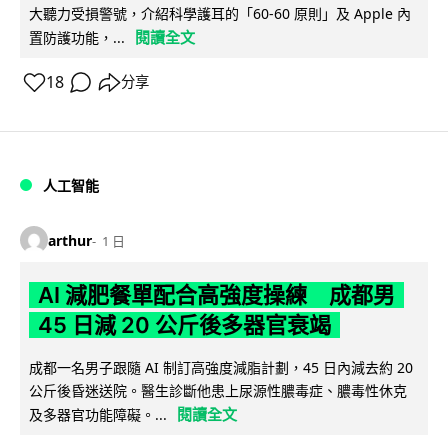
大聽力受損警號，介紹科學護耳的「60-60 原則」及 Apple 內
閱讀全文
置防護功能，...
18
分享
人工智能
arthur
1 日
AI 減肥餐單配合高強度操練 成都男
45 日減 20 公斤後多器官衰竭
成都一名男子跟隨 AI 制訂高強度減脂計劃，45 日內減去約 20
公斤後昏迷送院。醫生診斷他患上尿源性膿毒症、膿毒性休克
閱讀全文
及多器官功能障礙。...