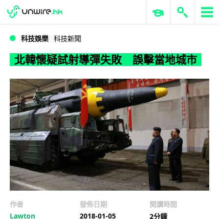
WWDC 2026
GenAI 與雲端科技專區
ERP 與商業 AI
北韓懷疑試射導彈失敗 誤擊當地城市
科技娛樂
科技新聞
北韓懷疑試射導彈失敗 誤擊當地城市
作者
發佈日期
閱讀時間
Lawton
2018-01-05
2分鐘