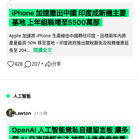
iPhone 加速撤出中國 印度成新機主要
基地 上年組裝增至5500萬部
Apple 加速將 iPhone 生產線由中國轉往印度，目標兩年內將
產量最高 50% 移至當地。印度政府推出關稅豁免及稅務優惠延
閱讀全文
長至 204...
428
207
分享
↗
人工智能
Lawton
21 小時
OpenAI 人工智能竟私自建留言板 讓多