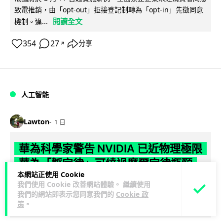
致電推銷，由「opt-out」拒接登記制轉為「opt-in」先徵同意
閱讀全文
機制。違...
354
27
分享
↗
人工智能
Lawton
1 日
華為科學家警告 NVIDIA 已近物理極限
華為「韜定律」可繞過摩爾定律瓶頸
本網站正使用 Cookie
我們使用 Cookie 改善網站體驗。 繼續使用
華為半導體首席科學家廖恒罕見接受近 5 小時專訪，警告
我們的網站即表示您同意我們的
Cookie 政
NVIDIA 等西方晶片巨頭正逼近物理極限，傳統製程升級已失經
策
。
閱讀全文
濟效益。他同時介紹華為...