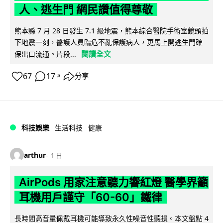
人、逃生門 網民讚值得尊敬
熊本縣 7 月 28 日發生 7.1 級地震，熊本綜合醫院手術室鏡頭拍
下地震一刻，醫護人員臨危不亂保護病人，更馬上開逃生門確
閱讀全文
保出口流通。片段...
67
17
分享
↗
科技娛樂
生活科技
健康
arthur
1 日
AirPods 用家注意聽力響紅燈 醫學界籲
耳機用戶謹守「60-60」鐵律
長時間高音量佩戴耳機可能導致永久性噪音性聽損。本文盤點 4