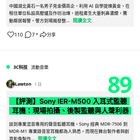
中國湖北黃石一名男子見金價高企，利用 AI 自學提煉黃金，在
租住單位私設高壓爐及作坊冶煉，過程產生大量刺鼻濃煙，驚
閱讀全文
動鄰居報警。警方到場揭發整...
110
7
分享
↗
3C科技
流動音樂
89
Lawton
1 日
【評測】Sony IER-M500 入耳式監聽
耳機：現場拍攝、後製監聽與人聲利器
談到專業混音專用的聲音監聽耳機，Sony 經典 MDR-7506 到
MDR-M1 專業錄音室耳機都為人熟悉。而現在舞台製作者與創
閱讀全文
意影像製作...