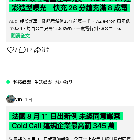
彩造型曝光 快充 26 分鐘充滿 8 成電
Audi 呢部新車，能耗竟然係25年前嘅一半。 A2 e-tron 風阻低
至0.24，每百公里只需12.8 kWh，一度電行到7.8公里。6...
閱讀全文
7
1
分享
↗
科技娛樂
生活娛樂
城中熱話
Vin
1 日
法國 8 月 11 日出新例 未經同意嚴禁
Cold Call 違規企業最高罰 345 萬
法國將於 8 月 11 日起實施新例，全面禁止企業未經消費者同意