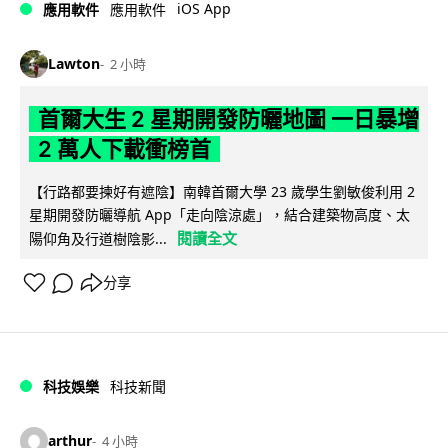
iOS App
應用軟件
應用軟件
Lawton
2 小時
首爾大生 2 星期開發防曬地圖 一日暴增
2 萬人下載衝榜首
【行路都要揀好有遮陰】南韓首爾大學 23 歲學生劉敏俊利用 2
星期開發防曬導航 App「走向陰涼處」，結合建築物高度、太
閱讀全文
陽仰角及行道樹陰影...
分享
科技娛樂
科技新聞
arthur
4 小時