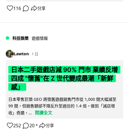
116
分享
科技娛樂
遊戲情報
Lawton
1 日
日本二手遊戲店減 90% 門市 業績反增
四成 "懷舊"在 Z 世代變成最潮「新鮮
感」
日本零售巨頭 GEO 將懷舊遊戲銷售門市從 1,000 間大幅減至
99 間，但銷售額卻不降反升至過往的 1.4 倍。做到「減店增
閱讀全文
收」奇蹟，...
252
20
分享
↗