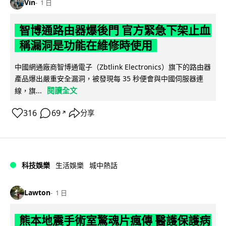
Vin
1 日
智博通路由器爆後門 官方緊急下架止血
稱漏洞是功能在維修時使用
中國網通廠商智博通電子（Zbtlink Electronics）旗下的路由器
產品爆出嚴重安全漏洞，被發現每 35 秒便會與中國伺服器連
閱讀全文
線，旗...
316
69
分享
↗
科技娛樂
生活娛樂
城中熱話
Lawton
1 日
熊本地震手術室驚魂片瘋傳 醫護保護病