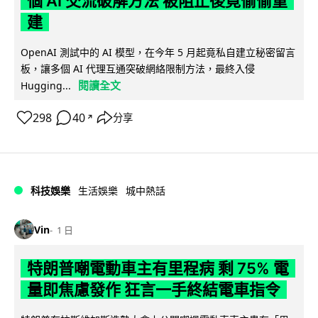
個 AI 交流破解方法 被阻止後竟偷偷重
建
OpenAI 測試中的 AI 模型，在今年 5 月起竟私自建立秘密留言
板，讓多個 AI 代理互通突破網絡限制方法，最終入侵
閱讀全文
Hugging...
298
40
分享
↗
科技娛樂
生活娛樂
城中熱話
Vin
1 日
特朗普嘲電動車主有里程病 剩 75% 電
量即焦慮發作 狂言一手終結電車指令