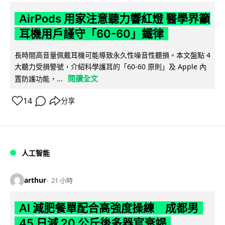
AirPods 用家注意聽力響紅燈 醫學界籲
耳機用戶謹守「60-60」鐵律
長時間高音量佩戴耳機可能導致永久性噪音性聽損。本文盤點 4
大聽力受損警號，介紹科學護耳的「60-60 原則」及 Apple 內
閱讀全文
置防護功能，...
14
分享
人工智能
arthur
21 小時
AI 減肥餐單配合高強度操練 成都男
45 日減 20 公斤後多器官衰竭