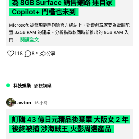
為 8GB Surface 銷售鋪路 連自家
Copilot+ 門檻也未到
Microsoft 被發現靜靜刪除官方網站上，對遊戲玩家要為電腦配
置 32GB RAM 的建議。分析指微軟同時新推出的 8GB RAM 入
閱讀全文
門...
118
8
分享
↗
科技娛樂
影視娛樂
Lawton
16 小時
訂購 43 億日元精品後棄單 大阪女 2 年
後終被捕 涉海賊王,火影周邊產品