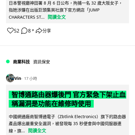
日本警視廳神田署 8 月 6 日公布，拘捕一名 32 歲大阪女子，
指她涉嫌在出版巨頭集英社旗下官方網店「JUMP
閱讀全文
CHARACTERS ST...
52
8
分享
↗
商業科技
資訊保安
Vin
17 小時
智博通路由器爆後門 官方緊急下架止血
稱漏洞是功能在維修時使用
中國網通廠商智博通電子（Zbtlink Electronics）旗下的路由器
產品爆出嚴重安全漏洞，被發現每 35 秒便會與中國伺服器連
閱讀全文
線，旗...