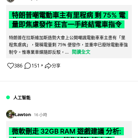
特朗普嘲電動車主有里程病 剩 75% 電
量即焦慮發作 狂言一手終結電車指令
特朗普在拉斯維加斯造勢大會上公開嘲諷電動車車主患有「里
程焦慮病」，聲稱電量剩 75% 便發作，並重申已廢除電動車強
閱讀全文
制令。惟專業車媒隨即反駁，...
386
151
分享
↗
人工智能
Lawton
16 小時
微軟刪走 32GB RAM 遊戲建議 分析: