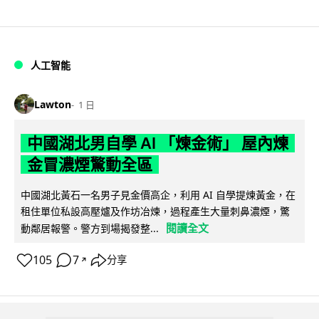
人工智能
Lawton
1 日
中國湖北男自學 AI 「煉金術」 屋內煉
金冒濃煙驚動全區
中國湖北黃石一名男子見金價高企，利用 AI 自學提煉黃金，在
租住單位私設高壓爐及作坊冶煉，過程產生大量刺鼻濃煙，驚
閱讀全文
動鄰居報警。警方到場揭發整...
105
7
分享
↗