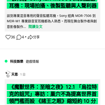
耳機：現場拍攝、後製監聽與人聲利器
談到專業混音專用的聲音監聽耳機，Sony 經典 MDR-7506 到
MDR-M1 專業錄音室耳機都為人熟悉。而現在舞台製作者與創
閱讀全文
意影像製作...
36
4
分享
↗
科技娛樂
遊戲情報
天恩
1 日
《魔獸世界：至暗之夜》12.1 「烏拉特
克的詛咒」專訪：巢穴不為提高世界首
領門檻而設 《諸王之眠》縮短約 10 分