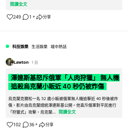
閱讀全文
249
1
分享
↗
科技娛樂
生活娛樂
城中熱話
Lawton
1 日
澤連斯基怒斥俄軍「人肉狩獵」 無人機
追殺烏克蘭小販近 40 秒仍被炸傷
烏克蘭克爾松一名 52 歲小販被俄軍無人機追擊近 40 秒後被炸
傷，影片由烏克蘭總統澤連斯基公開。他直斥俄軍對平民進行
閱讀全文
「狩獵式」攻擊，烏克蘭...
102
36
分享
↗