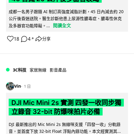
成都一名男子跟隨 AI 制訂高強度減脂計劃，45 日內減去約 20
公斤後昏迷送院。醫生診斷他患上尿源性膿毒症、膿毒性休克
閱讀全文
及多器官功能障礙。...
18
4
分享
↗
3C科技
家居無線
影音產品
Vin
1 日
DJI Mic Mini 2s 實測 四發一收同步獨
立錄音 32-bit 防爆咪拍片必備
DJI 最新推出的 Mic Mini 2s 無線咪支援「四發一收」分軌錄
音，並首度下放 32-bit Float 浮點內錄功能。本文經實測其...