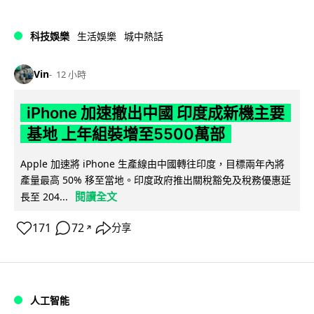
科技娛樂
生活娛樂
城中熱話
Vin
12 小時
iPhone 加速撤出中國 印度成新機主要
基地 上年組裝增至5500萬部
Apple 加速將 iPhone 生產線由中國轉往印度，目標兩年內將
產量最高 50% 移至當地。印度政府推出關稅豁免及稅務優惠延
閱讀全文
長至 204...
171
72
分享
↗
人工智能