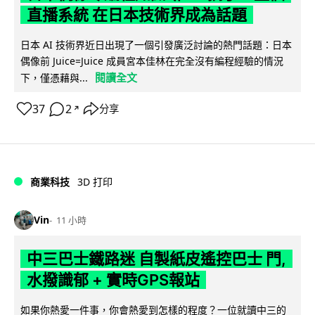
直播系統 在日本技術界成為話題
日本 AI 技術界近日出現了一個引發廣泛討論的熱門話題：日本
偶像前 Juice=Juice 成員宮本佳林在完全沒有編程經驗的情況
閱讀全文
下，僅憑藉與...
37
2
分享
↗
商業科技
3D 打印
Vin
11 小時
中三巴士鐵路迷 自製紙皮遙控巴士 門,
水撥識郁 + 實時GPS報站
如果你熱愛一件事，你會熱愛到怎樣的程度？一位就讀中三的