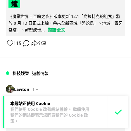
鐘
《魔獸世界：至暗之夜》版本更新 12.1「烏拉特克的詛咒」將
於 8 月 13 日正式上線，帶來全新區域「盤蛇島」、地城「毒牙
閱讀全文
祭壇」、新型態世...
115
分享
科技娛樂
遊戲情報
Lawton
1 日
本網站正使用 Cookie
日本二手遊戲店減 90% 門市 業績反增
我們使用 Cookie 改善網站體驗。 繼續使用
四成 "懷舊"在 Z 世代變成最潮「新鮮
我們的網站即表示您同意我們的
Cookie 政
策
。
感」