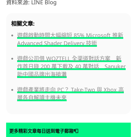
資料來源: LINE Blog
相關文章:
遊戲啟動時間大幅縮短 85% Microsoft 推新
Advanced Shader Delivery 技術
遊戲公司借 WOZTELL 全渠道對話方案 新
作首日錄 200 萬下載及 40 萬對話 Sanuker
助中國品牌出海搶灘
遊戲產業將走向 PC？ Take-Two 與 Xbox 高
層各自解讀主機未來
📮
更多精彩文章每日送到電子郵箱