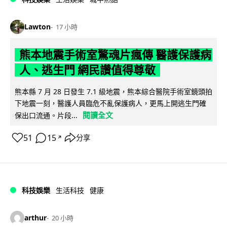
Lawton
17 小時
熊本地震手術室驚魂片瘋傳 醫護保護病
人、逃生門 網民讚值得尊敬
熊本縣 7 月 28 日發生 7.1 級地震，熊本綜合醫院手術室鏡頭拍
下地震一刻，醫護人員臨危不亂保護病人，更馬上開逃生門確
閱讀全文
保出口流通。片段...
51
15
分享
↗
科技娛樂
生活科技
健康
arthur
20 小時