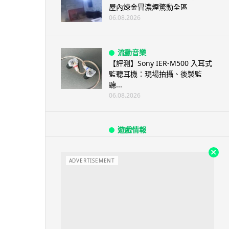
屋內煉金冒濃煙驚動全區
06.08.2026
流動音樂
【評測】Sony IER-M500 入耳式
監聽耳機：現場拍攝、後製監
聽...
06.08.2026
遊戲情報
《魔獸世界：至暗之夜》12.1
「烏拉特克的詛咒」專訪：巢穴
不為提高世...
ADVERTISEMENT
06.08.2026
遊戲情報
日本二手遊戲店減 90% 門市 業
績反增四成 “懷...