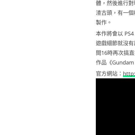
體，然後進行對戰
渣古頭，有一個極為
製作。
本作將會以 PS
遊戲細節就沒有詳細
間16時再次搞
作品《Gundam B
官方網站：
http