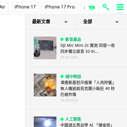
Air
iPhone 17
iPhone 17 Pro
AirPods Pro 3
Ap
最新文章
全部
影音產品
DJI Mic Mini 2s 實測 四發一收
同步獨立錄音 32-bi...
06.08.2026
城中熱話
澤連斯基怒斥俄軍「人肉狩獵」
無人機追殺烏克蘭小販近 40 秒
仍被炸傷
06.08.2026
人工智能
中國湖北男自學 AI 「煉金術」