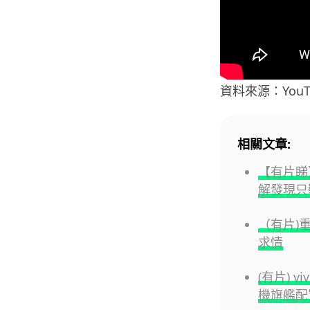
資料來源：YouT
相關文章:
【有片睇】
解發現只裝
（有片)
求情
(有片) v
機旗艦配