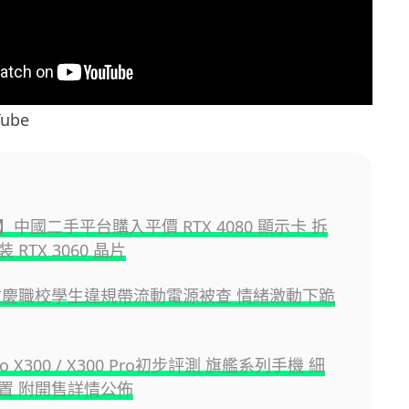
ube
中國二手平台購入平價 RTX 4080 顯示卡 拆
 RTX 3060 晶片
重慶職校學生違規帶流動電源被查 情緒激動下跪
ivo X300 / X300 Pro初步評測 旗艦系列手機 細
置 附開售詳情公佈