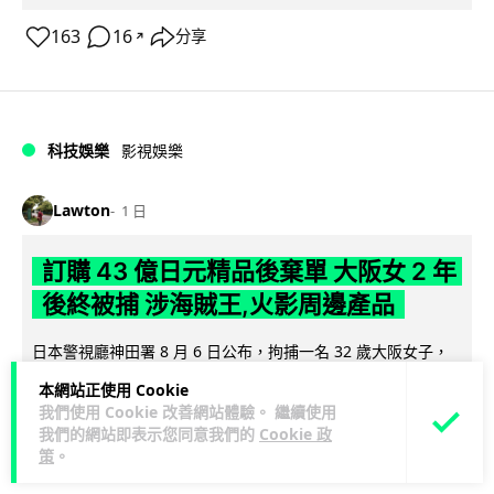
163
16
分享
↗
科技娛樂
影視娛樂
Lawton
1 日
訂購 43 億日元精品後棄單 大阪女 2 年
後終被捕 涉海賊王,火影周邊產品
日本警視廳神田署 8 月 6 日公布，拘捕一名 32 歲大阪女子，
指她涉嫌在出版巨頭集英社旗下官方網店「JUMP
本網站正使用 Cookie
閱讀全文
CHARACTERS ST...
我們使用 Cookie 改善網站體驗。 繼續使用
我們的網站即表示您同意我們的
Cookie 政
75
9
分享
↗
策
。