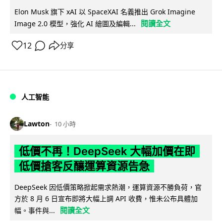
Elon Musk 旗下 xAI 以 SpaceXAI 名義推出 Grok Imagine
閱讀全文
Image 2.0 模型，強化 AI 繪圖及編輯...
12
分享
人工智能
Lawton
10 小時
低價不再！DeepSeek 大幅加價在即
低價搶客反釀運算資源告急
DeepSeek 因低價策略掀起需求熱潮，運算資源不勝負荷，官
方於 8 月 6 日宣布即將大幅上調 API 收費，惟未公布具體加
閱讀全文
幅。事件與...