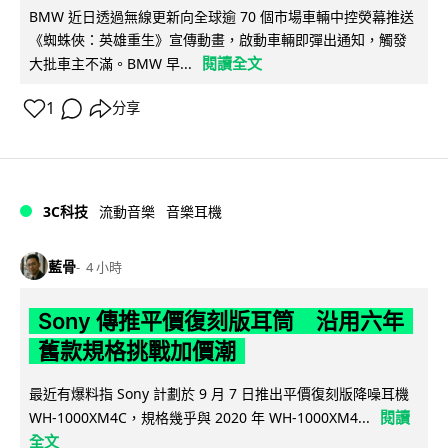
BMW 近日透過無線更新向全球逾 70 個市場車輛中控熒幕推送
《蜘蛛俠：英雄重生》宣傳動畫，啟動車輛即彈出通知，觸發
閱讀全文
大批車主不滿。BMW 早...
1
分享
3C科技
流動音樂
音樂耳機
藍骨
4 小時
Sony 傳推平價復刻版耳筒 沿用六年
舊款規格挑戰加價潮
最近有爆料指 Sony 計劃於 9 月 7 日推出平價復刻版降噪耳機
閱讀
WH-1000XM4C，規格幾乎與 2020 年 WH-1000XM4...
全文