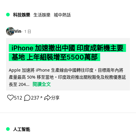
科技娛樂
生活娛樂
城中熱話
Vin
1 日
iPhone 加速撤出中國 印度成新機主要
基地 上年組裝增至5500萬部
Apple 加速將 iPhone 生產線由中國轉往印度，目標兩年內將
產量最高 50% 移至當地。印度政府推出關稅豁免及稅務優惠延
閱讀全文
長至 204...
512
237
分享
↗
人工智能