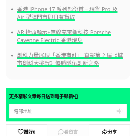
香港 iPhone 17 系列部份首日現貨 Pro 及
Air 型號門市即日有貨取
AR 抬頭顯示+無線充電新科技 Porsche
Cayenne Electric 香港現身
創科力量展現「香港有計」 直擊第 2 屆《城
市創科大挑戰》優勝隊伍創新之路
📮
更多精彩文章每日送到電子郵箱
讚好
0
看留言
分享