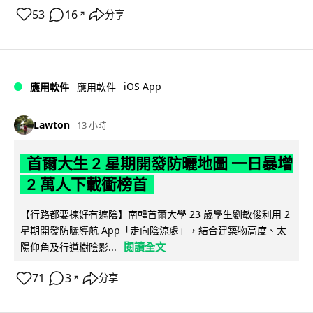
53
16
分享
↗
iOS App
應用軟件
應用軟件
Lawton
13 小時
首爾大生 2 星期開發防曬地圖 一日暴增
2 萬人下載衝榜首
【行路都要揀好有遮陰】南韓首爾大學 23 歲學生劉敏俊利用 2
星期開發防曬導航 App「走向陰涼處」，結合建築物高度、太
閱讀全文
陽仰角及行道樹陰影...
71
3
分享
↗