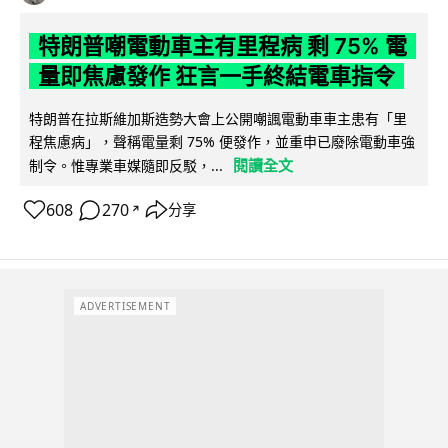
特朗普嘲電動車主有里程病 剩 75% 電
量即焦慮發作 狂言一手終結電車指令
特朗普在拉斯維加斯造勢大會上公開嘲諷電動車車主患有「里
程焦慮病」，聲稱電量剩 75% 便發作，並重申已廢除電動車強
閱讀全文
制令。惟專業車媒隨即反駁，...
608
270
分享
↗
ADVERTISEMENT