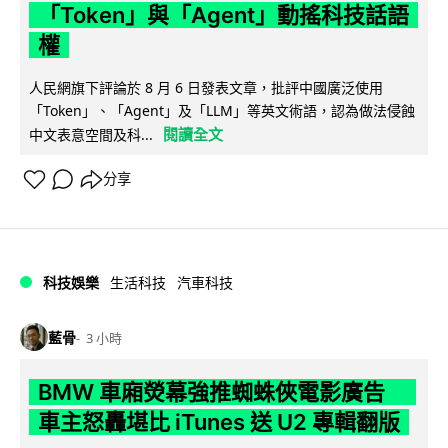
「Token」與「Agent」動搖科技話語
權
人民網旗下評論於 8 月 6 日發表文章，批評中國廣泛使用
「Token」、「Agent」及「LLM」等英文術語，認為做法侵蝕
閱讀全文
中文表意空間及科...
分享
科技娛樂
生活科技
汽車科技
藍骨
3 小時
BMW 車廂熒幕強推蜘蛛俠電影廣告
車主怒轟堪比 iTunes 送 U2 專輯翻版