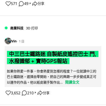
571
49
分享
↗
商業科技
3D 打印
Vin
1 日
中三巴士鐵路迷 自製紙皮遙控巴士 門,
水撥識郁 + 實時GPS報站
如果你熱愛一件事，你會熱愛到怎樣的程度？一位就讀中三的
巴士鐵路迷，選擇由零開始，把自己的興趣一步步變成真正可
閱讀全文
以運作的作品。他以紙皮親手製作出...
3,652
210
分享
↗