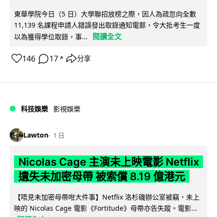
東華學院今日（5 日）大學聯招放榜之際，因人為疏忽向全數
11,139 名課程申請人錯誤發出取錄通知電郵，令大批考生一度
閱讀全文
以為獲得學位取錄，事...
146
17
分享
↗
科技娛樂
影視娛樂
Lawton
1 日
Nicolas Cage 主演未上映電影 Netflix
遺失未加密母帶 被索償 8.19 億港元
【唔見未加密母帶咁大件事】Netflix 洛杉磯辦公室被竊，未上
映的 Nicolas Cage 電影《Fortitude》母帶亦告失蹤。電影...