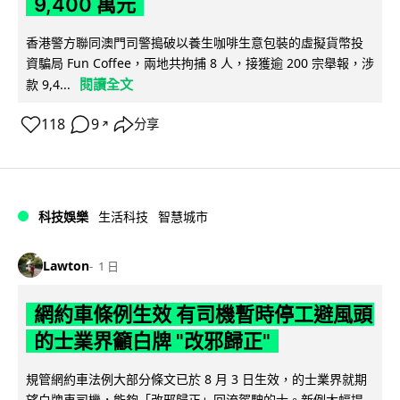
9,400 萬元
香港警方聯同澳門司警搗破以養生咖啡生意包裝的虛擬貨幣投
資騙局 Fun Coffee，兩地共拘捕 8 人，接獲逾 200 宗舉報，涉
閱讀全文
款 9,4...
118
9
分享
↗
科技娛樂
生活科技
智慧城市
Lawton
1 日
網約車條例生效 有司機暫時停工避風頭
的士業界籲白牌 "改邪歸正"
規管網約車法例大部分條文已於 8 月 3 日生效，的士業界就期
望白牌車司機，能夠「改邪歸正」回流駕駛的士。新例大幅提