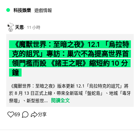
科技娛樂
遊戲情報
天恩
11 小時
《魔獸世界：至暗之夜》12.1 「烏拉特
克的詛咒」專訪：巢穴不為提高世界首
領門檻而設 《諸王之眠》縮短約 10 分
鐘
《魔獸世界：至暗之夜》版本更新 12.1「烏拉特克的詛咒」將
於 8 月 13 日正式上線，帶來全新區域「盤蛇島」、地城「毒牙
閱讀全文
祭壇」、新型態世...
69
分享