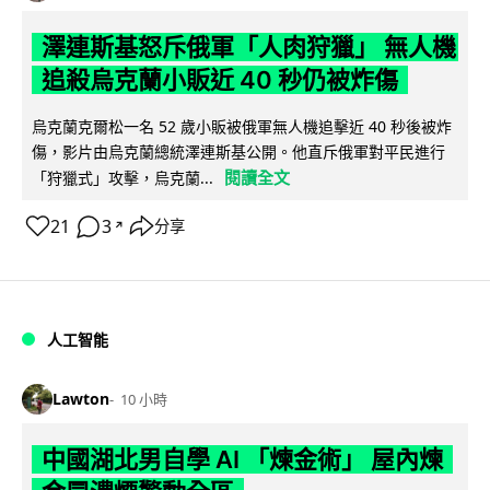
澤連斯基怒斥俄軍「人肉狩獵」 無人機
追殺烏克蘭小販近 40 秒仍被炸傷
烏克蘭克爾松一名 52 歲小販被俄軍無人機追擊近 40 秒後被炸
傷，影片由烏克蘭總統澤連斯基公開。他直斥俄軍對平民進行
閱讀全文
「狩獵式」攻擊，烏克蘭...
21
3
分享
↗
人工智能
Lawton
10 小時
中國湖北男自學 AI 「煉金術」 屋內煉