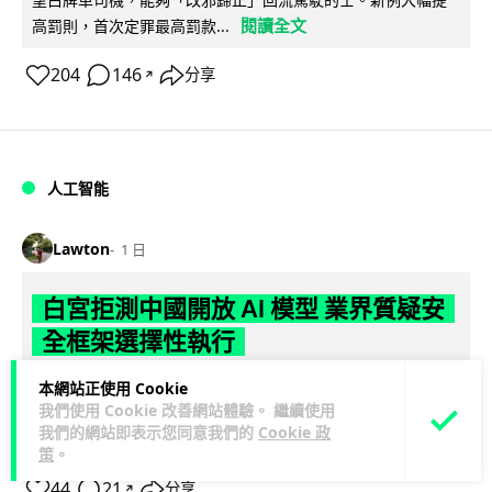
閱讀全文
高罰則，首次定罪最高罰款...
204
146
分享
↗
人工智能
Lawton
1 日
白宮拒測中國開放 AI 模型 業界質疑安
全框架選擇性執行
本網站正使用 Cookie
彭博社報道，白宮通知美國頂尖 AI 公司，中國開發的開放權重
我們使用 Cookie 改善網站體驗。 繼續使用
模型將不納入特朗普政府新 AI 安全框架的測試範圍。美國業界
我們的網站即表示您同意我們的
Cookie 政
閱讀全文
則聯署呼籲政府不要限...
策
。
44
21
分享
↗