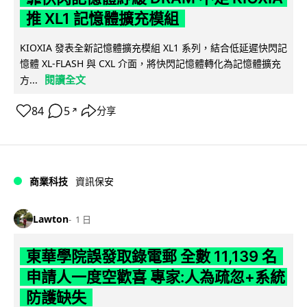
推 XL1 記憶體擴充模組
KIOXIA 發表全新記憶體擴充模組 XL1 系列，結合低延遲快閃記
憶體 XL-FLASH 與 CXL 介面，將快閃記憶體轉化為記憶體擴充
閱讀全文
方...
84
5
分享
↗
商業科技
資訊保安
Lawton
1 日
東華學院誤發取錄電郵 全數 11,139 名
申請人一度空歡喜 專家:人為疏忽+系統
防護缺失