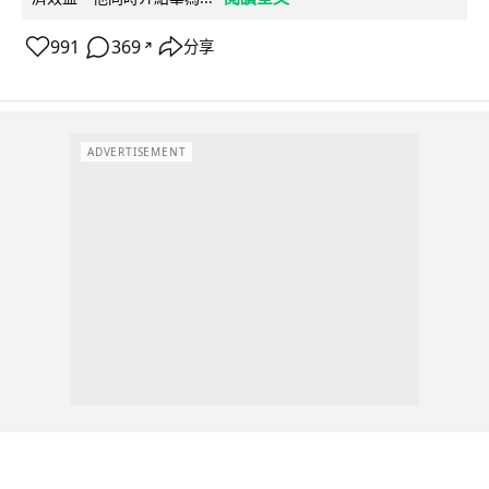
991
369
分享
↗
ADVERTISEMENT