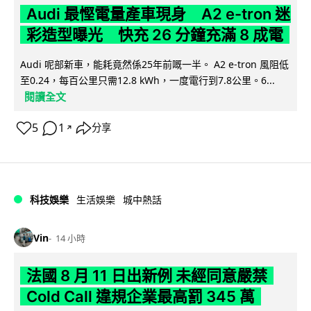
Audi 最慳電量產車現身 A2 e-tron 迷
彩造型曝光 快充 26 分鐘充滿 8 成電
Audi 呢部新車，能耗竟然係25年前嘅一半。 A2 e-tron 風阻低
至0.24，每百公里只需12.8 kWh，一度電行到7.8公里。6...
閱讀全文
5
1
分享
↗
科技娛樂
生活娛樂
城中熱話
Vin
14 小時
法國 8 月 11 日出新例 未經同意嚴禁
Cold Call 違規企業最高罰 345 萬