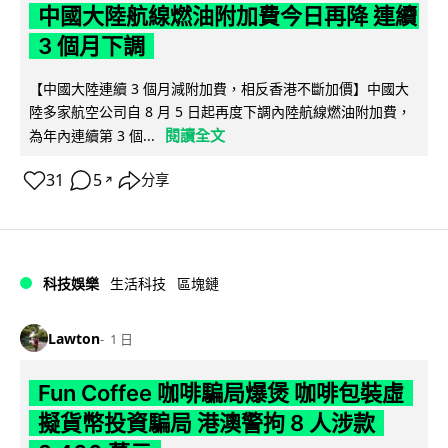
中國大陸航線燃油附加費今日再降 連續
3 個月下調
【中國大陸連續 3 個月減附加費，相反香港不斷加價】中國大
陸多家航空公司自 8 月 5 日起再度下調內陸航線燃油附加費，
閱讀全文
為年內連續第 3 個...
31
5
分享
↗
科技娛樂
生活科技
區塊鏈
Lawton
1 日
Fun Coffee 咖啡騙局爆煲 咖啡包裝虛
擬貨幣投資騙局 港澳警拘 8 人涉款