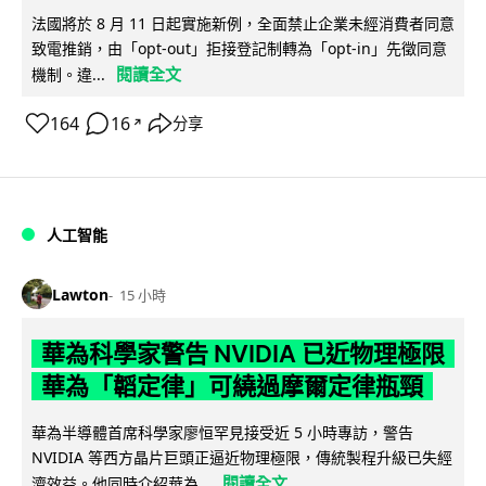
法國將於 8 月 11 日起實施新例，全面禁止企業未經消費者同意
致電推銷，由「opt-out」拒接登記制轉為「opt-in」先徵同意
閱讀全文
機制。違...
164
16
分享
↗
人工智能
Lawton
15 小時
華為科學家警告 NVIDIA 已近物理極限
華為「韜定律」可繞過摩爾定律瓶頸
華為半導體首席科學家廖恒罕見接受近 5 小時專訪，警告
NVIDIA 等西方晶片巨頭正逼近物理極限，傳統製程升級已失經
閱讀全文
濟效益。他同時介紹華為...