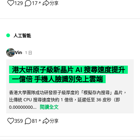
129
17
分享
↗
人工智能
Vin
1 日
港大研原子級新晶片 AI 搜尋速度提升
一億倍 手機人臉識別免上雲端
香港大學團隊成功研發原子級厚度的「模擬存內搜尋」晶片，
比傳統 CPU 搜尋速度快約 1 億倍，延遲低至 36 皮秒（即
閱讀全文
0.00000000...
359
81
分享
↗