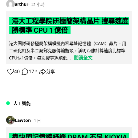
arthur
21 小時
港大工程學院研極簡架構晶片 搜尋速度
勝標準 CPU 1 億倍
港大團隊研發極簡架構模擬內容尋址記憶體（CAM）晶片，用
二硫化鉬及半金屬銻克服傳輸瓶頸，漢明距離計算速度比標準
閱讀全文
CPU快1億倍，每次搜尋耗能低...
40
17
分享
↗
人工智能
Lawton
1 日
靠快閃記憶體紓緩 DRAM 不足 KIOXIA