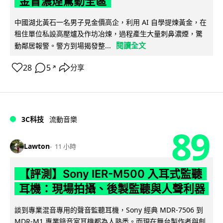
金冒濃煙驚動全區
中國湖北黃石一名男子見金價高企，利用 AI 自學提煉黃金，在
租住單位私設高壓爐及作坊冶煉，過程產生大量刺鼻濃煙，驚
閱讀全文
動鄰居報警。警方到場揭發整...
28
5
分享
↗
3C科技
流動音樂
89
Lawton
11 小時
【評測】Sony IER-M500 入耳式監聽
耳機：現場拍攝、後製監聽與人聲利器
談到專業混音專用的聲音監聽耳機，Sony 經典 MDR-7506 到
MDR-M1 專業錄音室耳機都為人熟悉。而現在舞台製作者與創