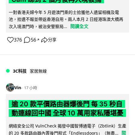
一對香港夫婦今年 5 月遊澳門乘的士拾獲他人遺留相機及電
池，拾遺不報並帶返香港自用。兩人本月 2 日經港珠澳大橋再
閱讀全文
次入境澳門時，被治安警察局...
376
56
分享
↗
3C科技
家居無線
Vin
17 小時
逾 20 款平價路由器爆後門 每 35 秒自
動連線回中國 全球 10 萬用家私隱堪憂
網絡安全公司 VulnCheck 揭發中國智博通電子（Zbtlink）生產
閱
的 20 多款路由器內置後門程式「Endlessdoors」（無盡...