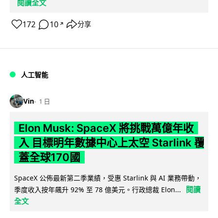
閱讀全文
172
10
分享
↗
人工智能
Vin
1 日
Elon Musk: SpaceX 將挑戰萬億年收
入 目標明年數據中心上太空 Starlink 覆
蓋全球170國
SpaceX 公佈最新第二季業績，受惠 Starlink 與 AI 業務帶動，
閱讀
季度收入按年飆升 92% 至 78 億美元。行政總裁 Elon...
全文