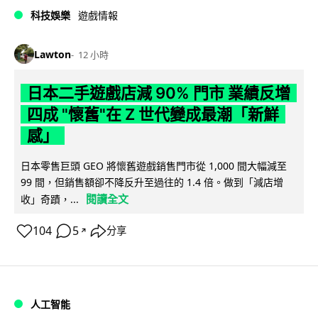
科技娛樂
遊戲情報
Lawton
12 小時
日本二手遊戲店減 90% 門市 業績反增
四成 "懷舊"在 Z 世代變成最潮「新鮮
感」
日本零售巨頭 GEO 將懷舊遊戲銷售門市從 1,000 間大幅減至
99 間，但銷售額卻不降反升至過往的 1.4 倍。做到「減店增
閱讀全文
收」奇蹟，...
104
5
分享
↗
人工智能