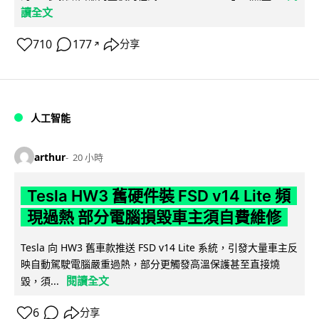
讀全文
710
177
分享
↗
人工智能
arthur
20 小時
Tesla HW3 舊硬件裝 FSD v14 Lite 頻
現過熱 部分電腦損毀車主須自費維修
Tesla 向 HW3 舊車款推送 FSD v14 Lite 系統，引發大量車主反
映自動駕駛電腦嚴重過熱，部分更觸發高溫保護甚至直接燒
閱讀全文
毀，須...
6
分享