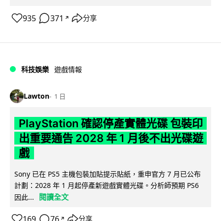
935
371
分享
↗
科技娛樂
遊戲情報
Lawton
1 日
PlayStation 確認停產實體光碟 包裝印
出重要通告 2028 年 1 月後不出光碟遊
戲
Sony 已在 PS5 主機包裝加貼提示貼紙，重申官方 7 月已公布
計劃：2028 年 1 月起停產新遊戲實體光碟。分析師預期 PS6
閱讀全文
因此...
169
76
分享
↗