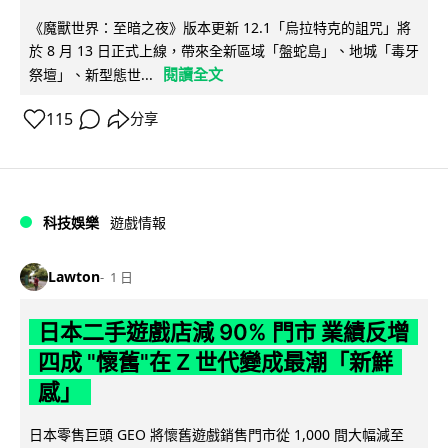
《魔獸世界：至暗之夜》版本更新 12.1「烏拉特克的詛咒」將
於 8 月 13 日正式上線，帶來全新區域「盤蛇島」、地城「毒牙
閱讀全文
祭壇」、新型態世...
115
分享
科技娛樂
遊戲情報
Lawton
1 日
日本二手遊戲店減 90% 門市 業績反增
四成 "懷舊"在 Z 世代變成最潮「新鮮
感」
日本零售巨頭 GEO 將懷舊遊戲銷售門市從 1,000 間大幅減至