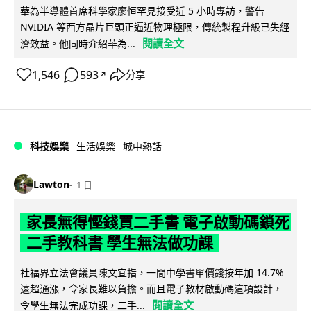
華為半導體首席科學家廖恒罕見接受近 5 小時專訪，警告
NVIDIA 等西方晶片巨頭正逼近物理極限，傳統製程升級已失經
閱讀全文
濟效益。他同時介紹華為...
1,546
593
分享
↗
科技娛樂
生活娛樂
城中熱話
Lawton
1 日
家長無得慳錢買二手書 電子啟動碼鎖死
二手教科書 學生無法做功課
社福界立法會議員陳文宜指，一間中學書單價錢按年加 14.7%
遠超通漲，令家長難以負擔。而且電子教材啟動碼這項設計，
閱讀全文
令學生無法完成功課，二手...