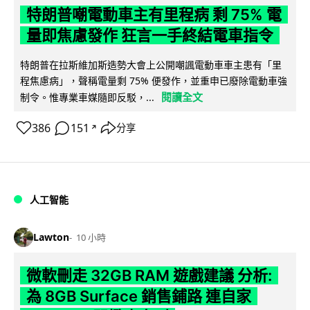
特朗普嘲電動車主有里程病 剩 75% 電
量即焦慮發作 狂言一手終結電車指令
特朗普在拉斯維加斯造勢大會上公開嘲諷電動車車主患有「里
程焦慮病」，聲稱電量剩 75% 便發作，並重申已廢除電動車強
閱讀全文
制令。惟專業車媒隨即反駁，...
386
151
分享
↗
人工智能
Lawton
10 小時
微軟刪走 32GB RAM 遊戲建議 分析:
為 8GB Surface 銷售鋪路 連自家