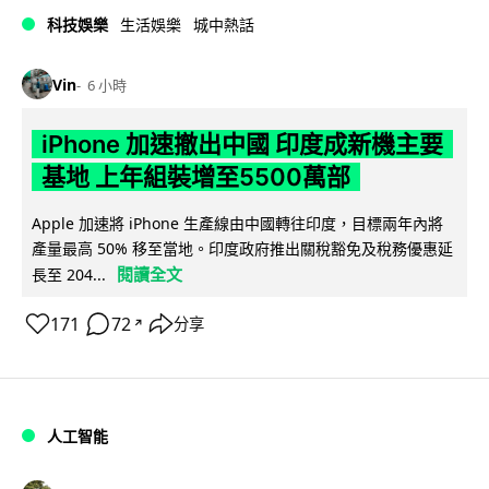
科技娛樂
生活娛樂
城中熱話
Vin
6 小時
iPhone 加速撤出中國 印度成新機主要
基地 上年組裝增至5500萬部
Apple 加速將 iPhone 生產線由中國轉往印度，目標兩年內將
產量最高 50% 移至當地。印度政府推出關稅豁免及稅務優惠延
閱讀全文
長至 204...
171
72
分享
↗
人工智能