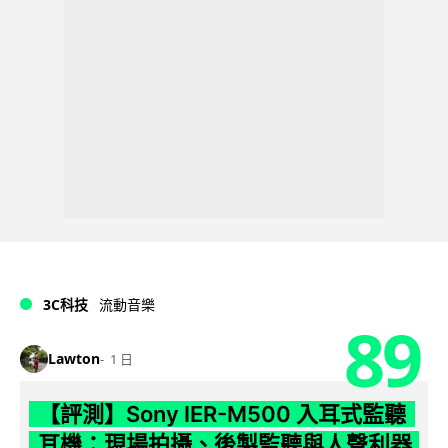
3C科技
流動音樂
89
Lawton
1 日
【評測】Sony IER-M500 入耳式監聽
耳機：現場拍攝、後製監聽與人聲利器