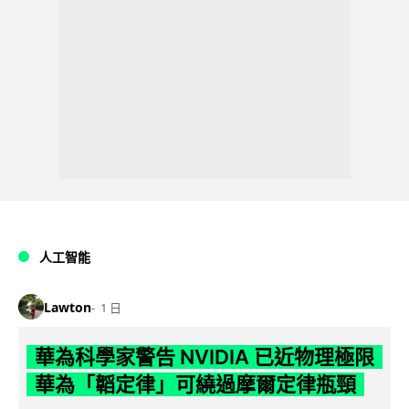
人工智能
Lawton
1 日
華為科學家警告 NVIDIA 已近物理極限
華為「韜定律」可繞過摩爾定律瓶頸