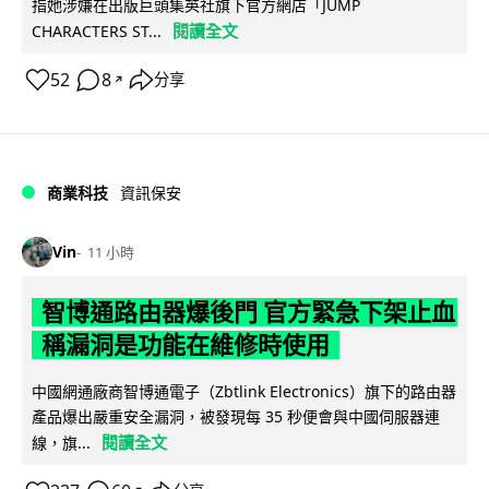
指她涉嫌在出版巨頭集英社旗下官方網店「JUMP
閱讀全文
CHARACTERS ST...
52
8
分享
↗
商業科技
資訊保安
Vin
11 小時
智博通路由器爆後門 官方緊急下架止血
稱漏洞是功能在維修時使用
中國網通廠商智博通電子（Zbtlink Electronics）旗下的路由器
產品爆出嚴重安全漏洞，被發現每 35 秒便會與中國伺服器連
閱讀全文
線，旗...