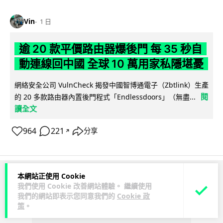
Vin
1 日
逾 20 款平價路由器爆後門 每 35 秒自
動連線回中國 全球 10 萬用家私隱堪憂
網絡安全公司 VulnCheck 揭發中國智博通電子（Zbtlink）生產
閱
的 20 多款路由器內置後門程式「Endlessdoors」（無盡...
讀全文
964
221
分享
↗
本網站正使用 Cookie
ADVERTISEMENT
我們使用 Cookie 改善網站體驗。 繼續使用
我們的網站即表示您同意我們的
Cookie 政
策
。