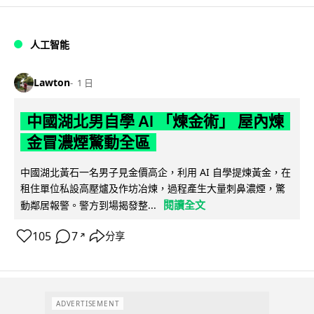
人工智能
Lawton
1 日
中國湖北男自學 AI 「煉金術」 屋內煉
金冒濃煙驚動全區
中國湖北黃石一名男子見金價高企，利用 AI 自學提煉黃金，在
租住單位私設高壓爐及作坊冶煉，過程產生大量刺鼻濃煙，驚
閱讀全文
動鄰居報警。警方到場揭發整...
105
7
分享
↗
ADVERTISEMENT