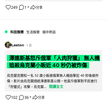
249
1
分享
↗
科技娛樂
生活娛樂
城中熱話
Lawton
1 日
澤連斯基怒斥俄軍「人肉狩獵」 無人機
追殺烏克蘭小販近 40 秒仍被炸傷
烏克蘭克爾松一名 52 歲小販被俄軍無人機追擊近 40 秒後被炸
傷，影片由烏克蘭總統澤連斯基公開。他直斥俄軍對平民進行
閱讀全文
「狩獵式」攻擊，烏克蘭...
102
36
分享
↗