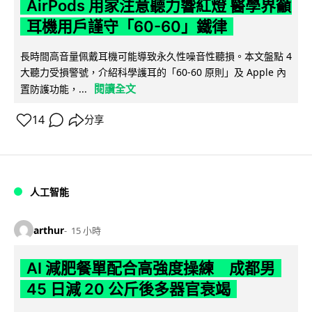
AirPods 用家注意聽力響紅燈 醫學界籲
耳機用戶謹守「60-60」鐵律
長時間高音量佩戴耳機可能導致永久性噪音性聽損。本文盤點 4
大聽力受損警號，介紹科學護耳的「60-60 原則」及 Apple 內
閱讀全文
置防護功能，...
14
分享
人工智能
arthur
15 小時
AI 減肥餐單配合高強度操練 成都男
45 日減 20 公斤後多器官衰竭