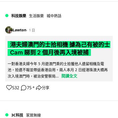
科技娛樂
生活娛樂
城中熱話
Lawton
1 日
港夫婦澳門的士拾相機 據為己有被的士
Cam 睇到 2 個月後再入境被捕
一對香港夫婦今年 5 月遊澳門乘的士拾獲他人遺留相機及電
池，拾遺不報並帶返香港自用。兩人本月 2 日經港珠澳大橋再
閱讀全文
次入境澳門時，被治安警察局...
532
75
分享
↗
3C科技
家居無線