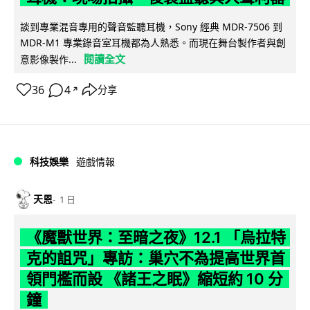
談到專業混音專用的聲音監聽耳機，Sony 經典 MDR-7506 到
MDR-M1 專業錄音室耳機都為人熟悉。而現在舞台製作者與創
閱讀全文
意影像製作...
36
4
分享
↗
科技娛樂
遊戲情報
天恩
1 日
《魔獸世界：至暗之夜》12.1 「烏拉特
克的詛咒」專訪：巢穴不為提高世界首
領門檻而設 《諸王之眠》縮短約 10 分
鐘