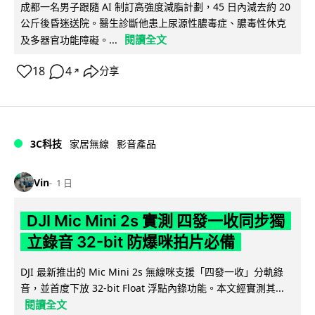
成都一名男子跟隨 AI 制訂高強度減脂計劃，45 日內減去約 20
公斤後昏迷送院。醫生診斷他患上尿源性膿毒症、膿毒性休克
閱讀全文
及多器官功能障礙。...
18
4
分享
↗
3C科技
家居無線
影音產品
Vin
1 日
DJI Mic Mini 2s 實測 四發一收同步獨
立錄音 32-bit 防爆咪拍片必備
DJI 最新推出的 Mic Mini 2s 無線咪支援「四發一收」分軌錄
音，並首度下放 32-bit Float 浮點內錄功能。本文經實測其...
閱讀全文