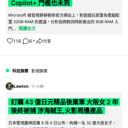
Copilot+ 門檻也未到
Microsoft 被發現靜靜刪除官方網站上，對遊戲玩家要為電腦配
置 32GB RAM 的建議。分析指微軟同時新推出的 8GB RAM 入
閱讀全文
門...
118
8
分享
↗
科技娛樂
影視娛樂
Lawton
11 小時
訂購 43 億日元精品後棄單 大阪女 2 年
後終被捕 涉海賊王,火影周邊產品
日本警視廳神田署 8 月 6 日公布，拘捕一名 32 歲大阪女子，