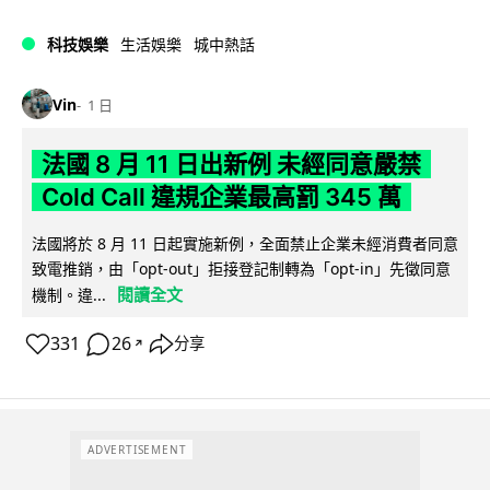
科技娛樂
生活娛樂
城中熱話
Vin
1 日
法國 8 月 11 日出新例 未經同意嚴禁
Cold Call 違規企業最高罰 345 萬
法國將於 8 月 11 日起實施新例，全面禁止企業未經消費者同意
致電推銷，由「opt-out」拒接登記制轉為「opt-in」先徵同意
閱讀全文
機制。違...
331
26
分享
↗
ADVERTISEMENT