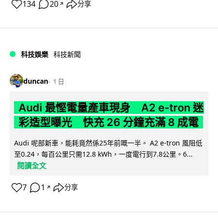
134
20
分享
↗
科技娛樂
科技新聞
duncan
1 日
Audi 最慳電量產車現身 A2 e-tron 迷
彩造型曝光 快充 26 分鐘充滿 8 成電
Audi 呢部新車，能耗竟然係25年前嘅一半。 A2 e-tron 風阻低
至0.24，每百公里只需12.8 kWh，一度電行到7.8公里。6...
閱讀全文
7
1
分享
↗