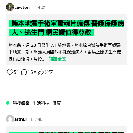
Lawton
11 小時
熊本地震手術室驚魂片瘋傳 醫護保護病
人、逃生門 網民讚值得尊敬
熊本縣 7 月 28 日發生 7.1 級地震，熊本綜合醫院手術室鏡頭拍
下地震一刻，醫護人員臨危不亂保護病人，更馬上開逃生門確
閱讀全文
保出口流通。片段...
51
15
分享
↗
科技娛樂
生活科技
健康
arthur
15 小時