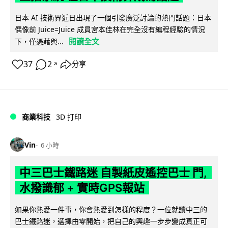
日本 AI 技術界近日出現了一個引發廣泛討論的熱門話題：日本
偶像前 Juice=Juice 成員宮本佳林在完全沒有編程經驗的情況
閱讀全文
下，僅憑藉與...
37
2
分享
↗
商業科技
3D 打印
Vin
6 小時
中三巴士鐵路迷 自製紙皮遙控巴士 門,
水撥識郁 + 實時GPS報站
如果你熱愛一件事，你會熱愛到怎樣的程度？一位就讀中三的
巴士鐵路迷，選擇由零開始，把自己的興趣一步步變成真正可