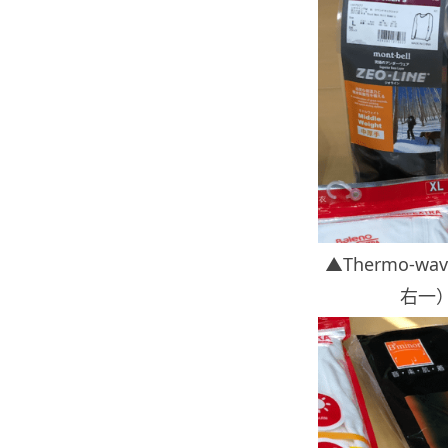
▲Thermo-wav
右一）