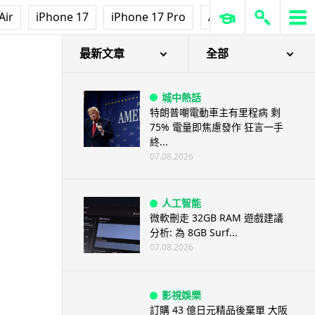
Air
iPhone 17
iPhone 17 Pro
AirPods Pro 3
Ap
最新文章
全部
城中熱話
特朗普嘲電動車主有里程病 剩
75% 電量即焦慮發作 狂言一手
終...
07.08.2026
人工智能
微軟刪走 32GB RAM 遊戲建議
分析: 為 8GB Surf...
07.08.2026
影視娛樂
訂購 43 億日元精品後棄單 大阪