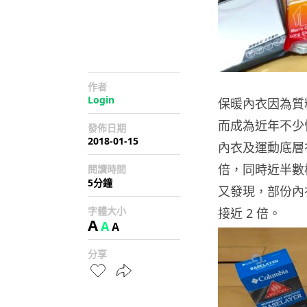
作者
Login
保暖內衣因為質
而成為近年不少
發佈日期
2018-01-15
內衣及運動底層
倍，同時近半數
閱讀時間
5分鐘
又發現，部份內
字體大小
接近 2 倍。
A
A
A
分享