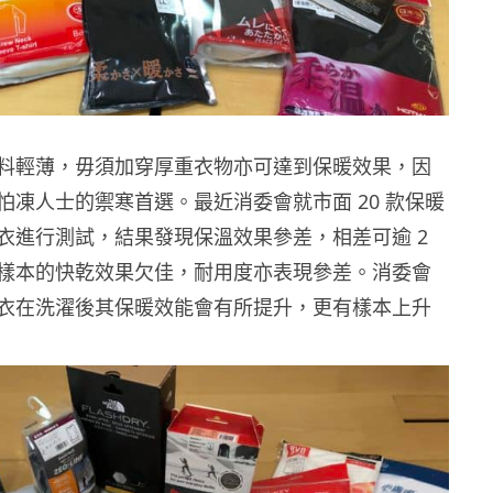
料輕薄，毋須加穿厚重衣物亦可達到保暖效果，因
怕凍人士的禦寒首選。最近消委會就市面 20 款保暖
衣進行測試，結果發現保溫效果參差，相差可逾 2
樣本的快乾效果欠佳，耐用度亦表現參差。消委會
衣在洗濯後其保暖效能會有所提升，更有樣本上升