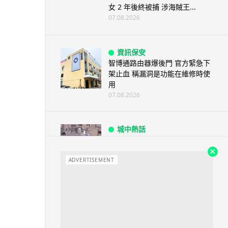
女 2 年後終被捕 涉海賊王...
07.08.2026
資訊保安
智博通路由器爆後門 官方緊急下
架止血 稱漏洞是功能在維修時使
用
07.08.2026
城中熱話
熊本地震手術室驚魂片瘋傳 醫護
保護病人、逃生門 網民讚值得
尊...
ADVERTISEMENT
07.08.2026
健康
AirPods 用家注意聽力響紅燈 醫
學界籲耳機用戶謹守「60-60」...