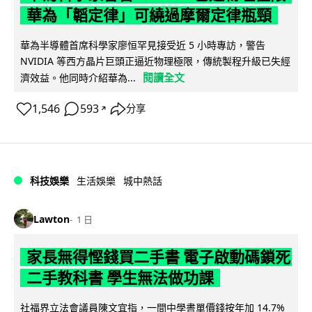
華為「韜定律」可繞過摩爾定律瓶頸
華為半導體首席科學家廖恒罕見接受近 5 小時專訪，警告
NVIDIA 等西方晶片巨頭正逼近物理極限，傳統製程升級已失經
閱讀全文
濟效益。他同時介紹華為...
1,546
593
分享
↗
科技娛樂
生活娛樂
城中熱話
Lawton
1 日
家長無得慳錢買二手書 電子啟動碼鎖死
二手教科書 學生無法做功課
社福界立法會議員陳文宜指，一間中學書單價錢按年加 14.7%