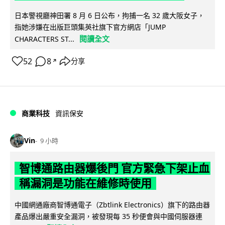
日本警視廳神田署 8 月 6 日公布，拘捕一名 32 歲大阪女子，
指她涉嫌在出版巨頭集英社旗下官方網店「JUMP
閱讀全文
CHARACTERS ST...
52
8
分享
↗
商業科技
資訊保安
Vin
9 小時
智博通路由器爆後門 官方緊急下架止血
稱漏洞是功能在維修時使用
中國網通廠商智博通電子（Zbtlink Electronics）旗下的路由器
產品爆出嚴重安全漏洞，被發現每 35 秒便會與中國伺服器連