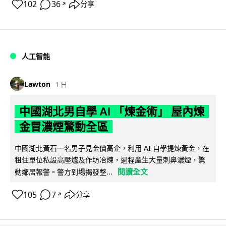
102
36
分享
↗
人工智能
Lawton
1 日
中國湖北男自學 AI 「煉金術」 屋內煉
金冒濃煙驚動全區
中國湖北黃石一名男子見金價高企，利用 AI 自學提煉黃金，在
租住單位私設高壓爐及作坊冶煉，過程產生大量刺鼻濃煙，驚
閱讀全文
動鄰居報警。警方到場揭發整...
105
7
分享
↗