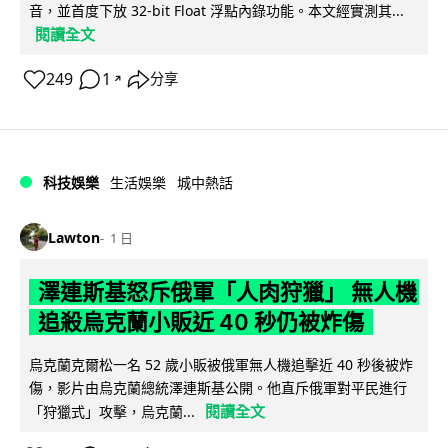
音，並首度下放 32-bit Float 浮點內錄功能。本文經實測其...
閱讀全文
249
1
分享
↗
科技娛樂
生活娛樂
城中熱話
Lawton
1 日
澤連斯基怒斥俄軍「人肉狩獵」 無人機
追殺烏克蘭小販近 40 秒仍被炸傷
烏克蘭克爾松一名 52 歲小販被俄軍無人機追擊近 40 秒後被炸
傷，影片由烏克蘭總統澤連斯基公開。他直斥俄軍對平民進行
閱讀全文
「狩獵式」攻擊，烏克蘭...