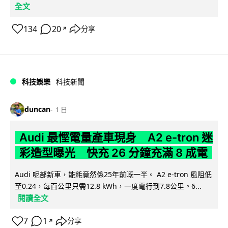
全文
134
20
分享
↗
科技娛樂
科技新聞
duncan
1 日
Audi 最慳電量產車現身 A2 e-tron 迷
彩造型曝光 快充 26 分鐘充滿 8 成電
Audi 呢部新車，能耗竟然係25年前嘅一半。 A2 e-tron 風阻低
至0.24，每百公里只需12.8 kWh，一度電行到7.8公里。6...
閱讀全文
7
1
分享
↗