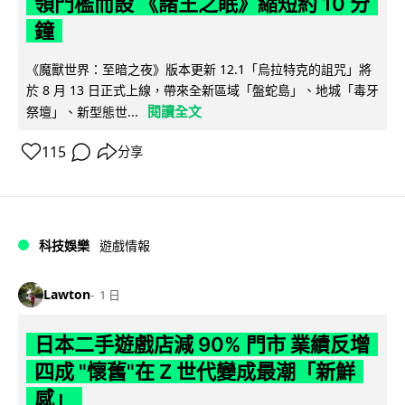
領門檻而設 《諸王之眠》縮短約 10 分
鐘
《魔獸世界：至暗之夜》版本更新 12.1「烏拉特克的詛咒」將
於 8 月 13 日正式上線，帶來全新區域「盤蛇島」、地城「毒牙
閱讀全文
祭壇」、新型態世...
115
分享
科技娛樂
遊戲情報
Lawton
1 日
日本二手遊戲店減 90% 門市 業績反增
四成 "懷舊"在 Z 世代變成最潮「新鮮
感」