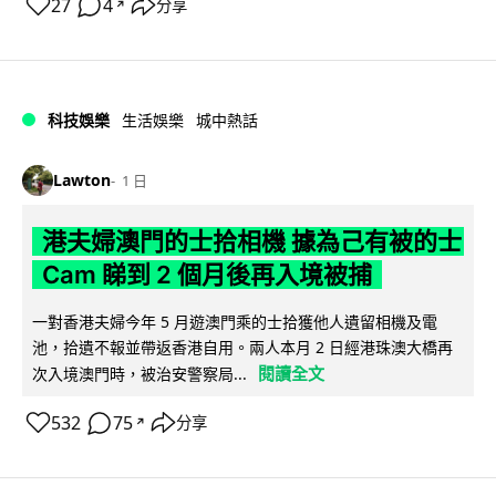
27
4
分享
↗
科技娛樂
生活娛樂
城中熱話
Lawton
1 日
港夫婦澳門的士拾相機 據為己有被的士
Cam 睇到 2 個月後再入境被捕
一對香港夫婦今年 5 月遊澳門乘的士拾獲他人遺留相機及電
池，拾遺不報並帶返香港自用。兩人本月 2 日經港珠澳大橋再
閱讀全文
次入境澳門時，被治安警察局...
532
75
分享
↗