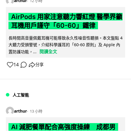
arthur
12 小時
AirPods 用家注意聽力響紅燈 醫學界籲
耳機用戶謹守「60-60」鐵律
長時間高音量佩戴耳機可能導致永久性噪音性聽損。本文盤點 4
大聽力受損警號，介紹科學護耳的「60-60 原則」及 Apple 內
閱讀全文
置防護功能，...
14
分享
人工智能
arthur
13 小時
AI 減肥餐單配合高強度操練 成都男