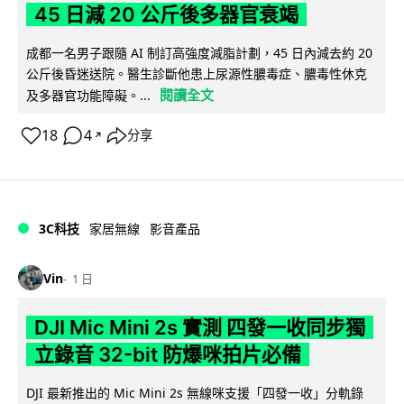
45 日減 20 公斤後多器官衰竭
成都一名男子跟隨 AI 制訂高強度減脂計劃，45 日內減去約 20
公斤後昏迷送院。醫生診斷他患上尿源性膿毒症、膿毒性休克
閱讀全文
及多器官功能障礙。...
18
4
分享
↗
3C科技
家居無線
影音產品
Vin
1 日
DJI Mic Mini 2s 實測 四發一收同步獨
立錄音 32-bit 防爆咪拍片必備
DJI 最新推出的 Mic Mini 2s 無線咪支援「四發一收」分軌錄