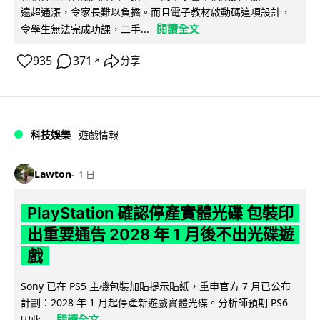
遠超通漲，令家長難以負擔。而且電子教材啟動碼這項設計，
閱讀全文
令學生無法完成功課，二手...
935
371
分享
↗
科技娛樂
遊戲情報
Lawton
1 日
PlayStation 確認停產實體光碟 包裝印
出重要通告 2028 年 1 月後不出光碟遊
戲
Sony 已在 PS5 主機包裝加貼提示貼紙，重申官方 7 月已公布
計劃：2028 年 1 月起停產新遊戲實體光碟。分析師預期 PS6
閱讀全文
因此...