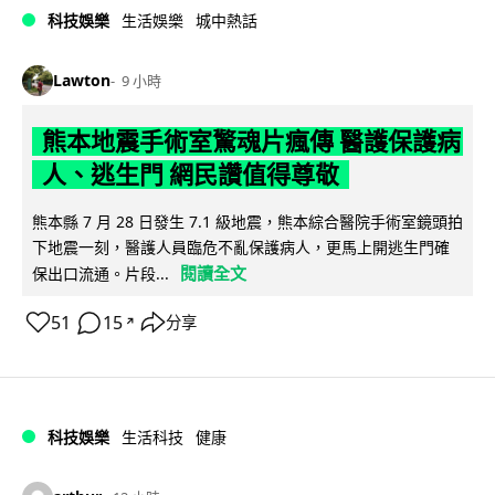
科技娛樂
生活娛樂
城中熱話
Lawton
9 小時
熊本地震手術室驚魂片瘋傳 醫護保護病
人、逃生門 網民讚值得尊敬
熊本縣 7 月 28 日發生 7.1 級地震，熊本綜合醫院手術室鏡頭拍
下地震一刻，醫護人員臨危不亂保護病人，更馬上開逃生門確
閱讀全文
保出口流通。片段...
51
15
分享
↗
科技娛樂
生活科技
健康