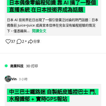
日本偶像零編程知識 靠 AI 搞了一整個
直播系統 在日本技術界成為話題
日本 AI 技術界近日出現了一個引發廣泛討論的熱門話題：日本
偶像前 Juice=Juice 成員宮本佳林在完全沒有編程經驗的情況
閱讀全文
下，僅憑藉與...
37
2
分享
↗
商業科技
3D 打印
Vin
3 小時
中三巴士鐵路迷 自製紙皮遙控巴士 門,
水撥識郁 + 實時GPS報站