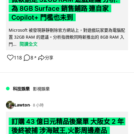
為 8GB Surface 銷售鋪路 連自家
Copilot+ 門檻也未到
Microsoft 被發現靜靜刪除官方網站上，對遊戲玩家要為電腦配
置 32GB RAM 的建議。分析指微軟同時新推出的 8GB RAM 入
閱讀全文
門...
118
8
分享
↗
科技娛樂
影視娛樂
Lawton
8 小時
訂購 43 億日元精品後棄單 大阪女 2 年
後終被捕 涉海賊王,火影周邊產品