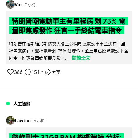
Vin
7 小時
特朗普嘲電動車主有里程病 剩 75% 電
量即焦慮發作 狂言一手終結電車指令
特朗普在拉斯維加斯造勢大會上公開嘲諷電動車車主患有「里
程焦慮病」，聲稱電量剩 75% 便發作，並重申已廢除電動車強
閱讀全文
制令。惟專業車媒隨即反駁，...
386
151
分享
↗
人工智能
Lawton
8 小時
微軟刪走 32GB RAM 遊戲建議 分析: