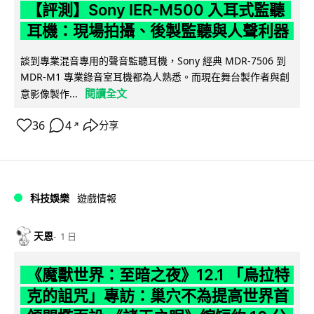
【評測】Sony IER-M500 入耳式監聽
耳機：現場拍攝、後製監聽與人聲利器
談到專業混音專用的聲音監聽耳機，Sony 經典 MDR-7506 到
MDR-M1 專業錄音室耳機都為人熟悉。而現在舞台製作者與創
閱讀全文
意影像製作...
36
4
分享
↗
科技娛樂
遊戲情報
天恩
1 日
《魔獸世界：至暗之夜》12.1 「烏拉特
克的詛咒」專訪：巢穴不為提高世界首